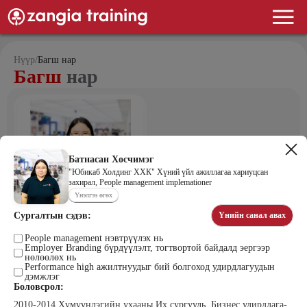
Нүүр
/
Багш нар
Багш
нар
Батнасан Хосчимэг
"Юбикаб Холдинг ХХК" Хүний үйл ажиллагаа хариуцсан
захирал, People management implemationer
Үнэлгээ өгөх
Батнасан Хосчимэг
Сургалтын сэдэв:
Үнийн санал авах
"Юбикаб Холдинг ХХК" Хүний үйл
ажиллагаа хариуцсан захирал,
People management implemationer
People management нэвтрүүлэх нь
Employer Branding бүрдүүлэлт, тогтвортой байдалд эергээр
нөлөөлөх нь
Performance high ажилтнуудыг бий болгоход удирдлагуудын
Багш болох
дэмжлэг
Боловсрол:
academy@zangia.mn
8057-0022
2010-2014 Хүмүүнлэгийн ухааны Их сургууль, Бизнес удирдлага-