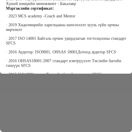
Хүний нөөцийн менежмент - Бакалавр
Мэргэжлийн сертификат:
Бүх эрх хуулиар хамгаалагдсан. © Zangia Training
· 2023 MCS academy -Coach and Mentor
· 2019 Хөдөлмөрийн харилцааны шинэчлэлт хууль зүйн орчны
өөрчлөлт
· 2017 ISO 14001 Байгаль орчин удирдлагын тогтолцооны стандарт
SFCS
· 2016 Аудитор: ISO9001, OHSAS 18001Дотоод аудитор SFCS
· 2016 OHSAS18001:2007 стандарт нэвтрүүлэлт Төслийн багийн
гишүүн SFCS
· 2015 ISO 9001 төсөл Төслийн багийн гишүүн SFCS
· 2015 Олон улсын төслийн сургалт PMI Төсөл боловсруулах,
судалгаа шинжилгээ, дүгнэлт гаргах
· 2015 Dale Carnegie Удирдлагуудад зориулсан Манлайлалын
хөтөлбөр
· 2014 Жижиг дунд үйлдвэрлэлийн дэмжих төсөл Төсөл бичих
боловсруулах
Ажлын туршлага:
·2023 оноос Юбикаб Холдинг ХХК Хүний үйл ажиллагаа