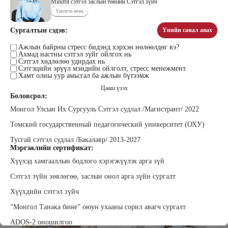
Mindfit сэтгэл заслын төвийн Сэтгэл зүйч
Үнэлгээ өгөх
Сургалтын сэдэв:
Үнийн санал авах
Цэдэндамба Нарантуяа
Бээжин Солонгоо
Наран анд консалтинг” ХХК-ийн
Ажлын байрны стресс бидэнд хэрхэн нөлөөлдөг вэ?
Франклинкови Монгол ХХК
Ахмад настны сэтгэл зүйг ойлгох нь
Захирал
гүйцэтгэх захирал, Манлайллын
Сэтгэл хөдлөлөө удирдах нь
трэйнер, олон улсын сургагч багш,
Сэтгэцийн эрүүл мэндийн ойлголт, стресс менежмент
сэтгэлзүйч
Хамт олны уур амьсгал ба ажлын бүтээмж
Цааш үзэх
Боловсрол:
Монгол Улсын Их Сургууль Сэтгэл судлал /Магистрант/ 2022
Томский государственный педагогический университет (ОХУ)
Тусгай сэтгэл судлал /Бакалавр/ 2013-2027
Мэргэжлийн сертификат:
Уранбор Сэмбэрүү
Энхбаатар Ичинхорлоо
Хүүхэд хамгааллын бодлого хэрэгжүүлэх арга зүй
Прус Центр ХХК-ийн Хяналт
Болор Үйлсийн Үндэс ТББ-ийн
шинжилгээ үнэлгээний дарга
үүсгэн байгуулагч, Зүрх сэтгэлийн
ISO4500; ISO9001 нэгдсэн
карьер сургалтын төвийн нийгмийн
Сэтгэл зүйн зөвлөгөө, заслын онол арга зүйн сургалт
тогтолцооны хэрэгжүүлэгч
ажилтан, сургагч багш
Хүүхдийн сэтгэл зүйч
“Монгол Танака бине” оюун ухааны сорил авагч сургалт
ADOS-2 оношилгоо