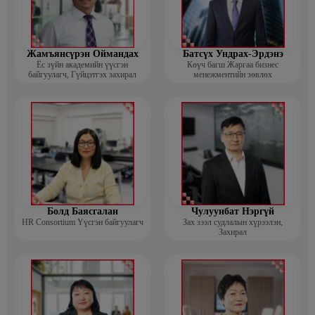
Жамъянсүрэн Оймандах
Батсүх Ундрах-Эрдэнэ
Ёс зүйн академийн үүсгэн
Көүч багш Жаргаа бизнес
байгуулагч, Гүйцэтгэх захирал
менежментийн зөвлөх
Болд Баясгалан
Чулуунбат Нэргүй
HR Consortium Үүсгэн байгуулагч
Зах зээл судлалын хүрээлэн,
Захирал