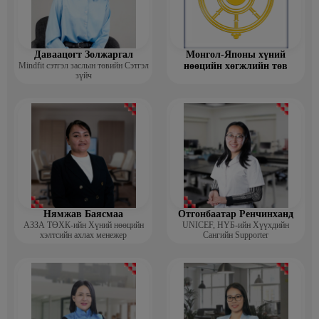
Даваацогт Золжаргал
Монгол-Японы хүний
Mindfit сэтгэл заслын төвийн Сэтгэл
нөөцийн хөгжлийн төв
зүйч
Нямжав Баясмаа
Отгонбаатар Ренчинханд
АЗЗА ТӨХК-ийн Хүний нөөцийн
UNIСЕF, НҮБ-ийн Хүүхдийн
хэлтсийн ахлах менежер
Сангийн Supporter