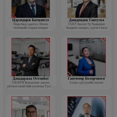
Цэрэндорж Батцэнгэл
Дашдондов Гантулга
Практикал даатгал, Нөхөн
ГАНТ Зөөлөн Ур Чадварын
төлбөрийн газрын захирал
Академи захирал, сургагч багш
Дашдаржаа Отгонбат
Гантөмөр Болорчимэг
/ОБЗЕРВ Консалтинг зөвлөх
Ахлах сургуулийн зөвлөх
үйлчилгээний байгууллагын Үүсгэн
байгуулагч, Гүйцэтгэх захирал/