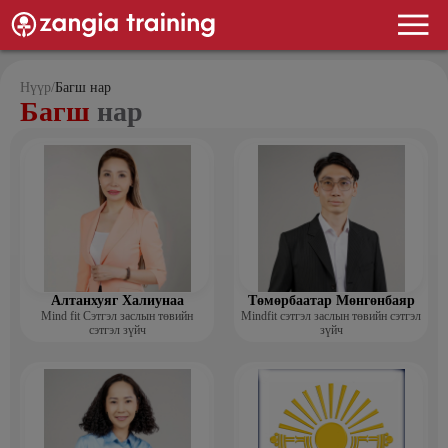
Нүүр
/
Багш нар
Багш
нар
Алтанхуяг Халиунаа
Төмөрбаатар Мөнгөнбаяр
Mind fit Сэтгэл заслын төвийн
Mindfit сэтгэл заслын төвийн сэтгэл
сэтгэл зүйч
зүйч