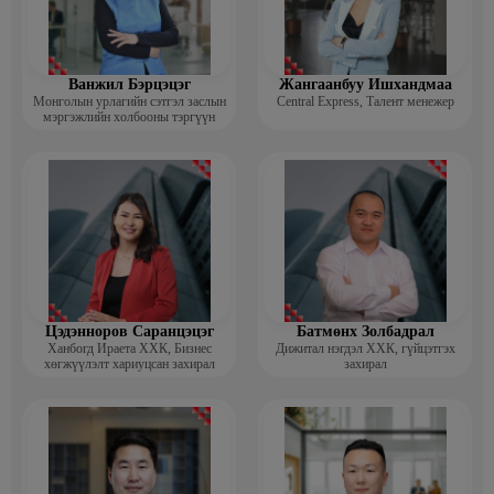
Ванжил Бэрцэцэг
Жангаанбуу Ишхандмаа
Монголын урлагийн сэтгэл заслын
Central Express, Талент менежер
мэргэжлийн холбооны тэргүүн
Цэдэнноров Саранцэцэг
Батмөнх Золбадрал
Ханбогд Ираета ХХК, Бизнес
Дижитал нэгдэл ХХК, гүйцэтгэх
хөгжүүлэлт хариуцсан захирал
захирал