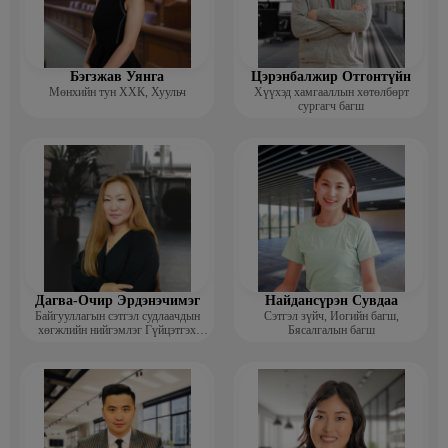
Бэгзжав Уянга
Цэрэнбалжир Отгонтүйн
Мөнхийн тун ХХК, Хуульч
Хүүхэд хамгааллын хөтөлбөрт
сургагч багш
Дагва-Очир Эрдэнэчимэг
Найдансүрэн Сувдаа
Байгууллагын сэтгэл судлаачдын
Сэтгэл зүйч, Иогийн багш,
хөгжлийн нийгэмлэг Гүйцэтгэх
Бясалгалын багш
захирал