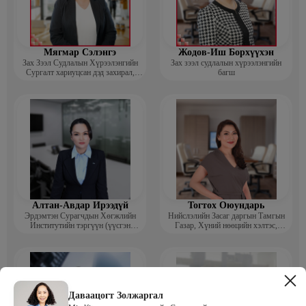
Мягмар Сэлэнгэ
Жодов-Иш Борхүүхэн
Зах Зээл Судлалын Хүрээлэнгийн
Зах зээл судлалын хүрээлэнгийн
Сургалт хариуцсан дэд захирал,
багш
“Экспорт” Академийн багш
Алтан-Авдар Ирээдүй
Тогтох Оюундарь
Эрдэмтэн Сурагчдын Хөгжлийн
Нийслэлийн Засаг даргын Тамгын
Институтийн тэргүүн (үүсгэн
Газар, Хүний нөөцийн хэлтэс,
байгуулагч)
Сургагч багш
Даваацогт Золжаргал