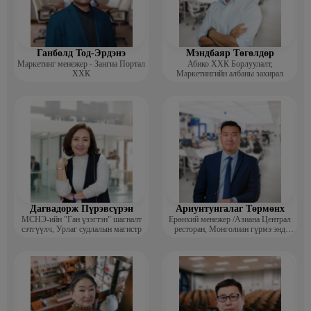
Ажлын туршлага:
Mindfit сэтгэл заслын төв, сэтгэл зүйч 2022 оноос
Цэлмэг кибер сургууль, сэтгэл зүйч 2021-2022 онд
Ганболд Тод-Эрдэнэ
Мэндбаяр Төгөлдөр
Оюуны чадвар IQ төв, СӨБ судлаач 2019-2021 онд
Маркетинг менежер - Зангиа Портал
Абико ХХК Борлуулалт,
ХХК
Маркетингийн албаны захирал
Говь ХХК, арга зүйч 2021 онд
Энэрлийн түүчээ, нийгмийн ажилтан 2017-2019 онд
Дагвадорж Пүрэвсүрэн
Ариунтунгалаг Төрмөнх
МСНЭ-ийн "Ган үзэгтэн" шагналт
Ерөнхий менежер /Азиана Централ
сэтгүүлч, Урлаг судлалын магистр
ресторан, Монголиан гүрмэ энд
катеринг ХХК/