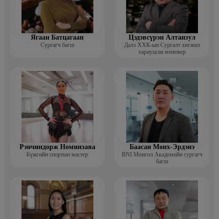
Ягаан Батцагаан
Цэдэвсүрэн Алтанзул
Сургагч багш
Далз ХХК-ын Сургалт хөгжил
хариуцсан менежер
Рэнчиндорж Номинзаяа
Баасан Мөнх-Эрдэнэ
Бүжгийн спортын мастер
BNI Монгол Академийн сургагч
багш