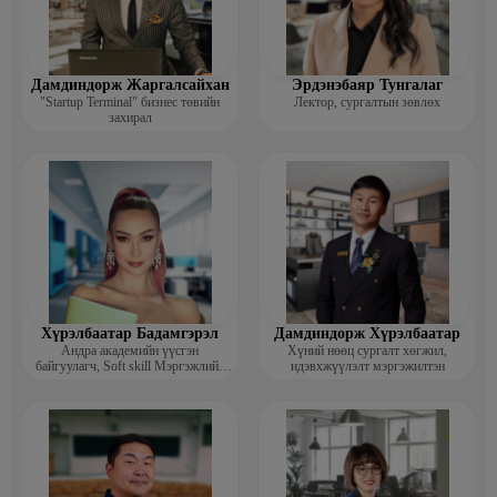
Дамдиндорж Жаргалсайхан
Эрдэнэбаяр Тунгалаг
"Startup Terminal" бизнес төвийн
Лектор, сургалтын зөвлөх
захирал
Хүрэлбаатар Бадамгэрэл
Дамдиндорж Хүрэлбаатар
Андра академийн үүсгэн
Хүний нөөц сургалт хөгжил,
байгуулагч, Soft skill Мэргэжлийн
идэвхжүүлэлт мэргэжилтэн
сургагч багш, Гоо зүйн ментор,
Монголын мисс, Топ модель