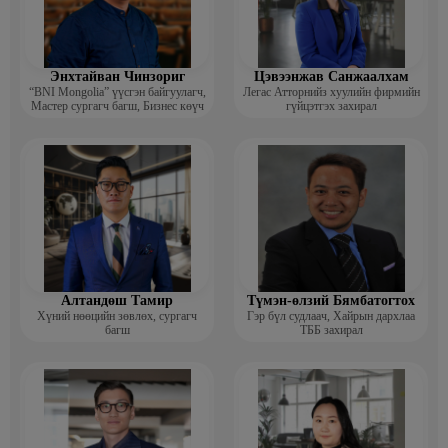
Энхтайван Чинзориг
Цэвээнжав Санжаалхам
“BNI Mongolia” үүсгэн байгуулагч,
Легас Атторнийз хуулийн фирмийн
Мастер сургагч багш, Бизнес көүч
гүйцэтгэх захирал
Алтандөш Тамир
Түмэн-өлзий Бямбатогтох
Хүний нөөцийн зөвлөх, сургагч
Гэр бүл судлаач, Хайрын дархлаа
багш
ТББ захирал