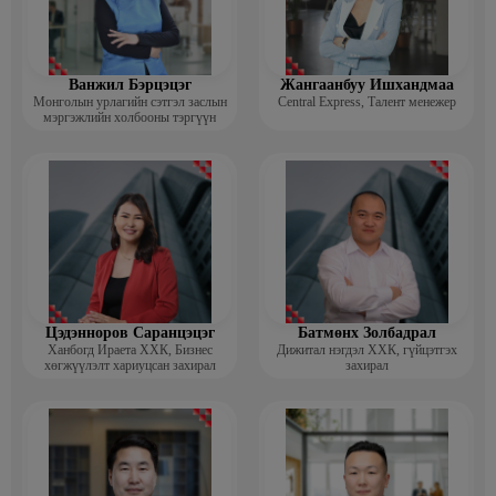
Ванжил Бэрцэцэг
Жангаанбуу Ишхандмаа
Монголын урлагийн сэтгэл заслын
Central Express, Талент менежер
мэргэжлийн холбооны тэргүүн
Цэдэнноров Саранцэцэг
Батмөнх Золбадрал
Ханбогд Ираета ХХК, Бизнес
Дижитал нэгдэл ХХК, гүйцэтгэх
хөгжүүлэлт хариуцсан захирал
захирал