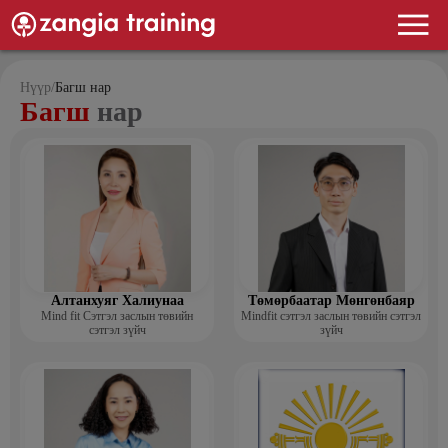
Нүүр
/
Багш нар
Багш
нар
Алтанхуяг Халиунаа
Төмөрбаатар Мөнгөнбаяр
Mind fit Сэтгэл заслын төвийн
Mindfit сэтгэл заслын төвийн сэтгэл
сэтгэл зүйч
зүйч