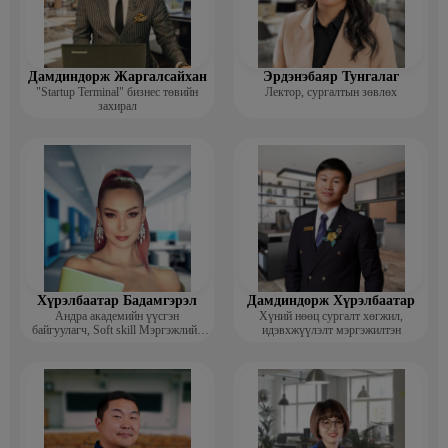
Дамдиндорж Жаргалсайхан
Эрдэнэбаяр Тунгалаг
"Startup Terminal" бизнес төвийн
Лектор, сургалтын зөвлөх
захирал
Хүрэлбаатар Бадамгэрэл
Дамдиндорж Хүрэлбаатар
Андра академийн үүсгэн
Хүний нөөц сургалт хөгжил,
байгуулагч, Soft skill Мэргэжлийн
идэвхжүүлэлт мэргэжилтэн
сургагч багш, Гоо зүйн ментор,
Монголын мисс, Топ модель