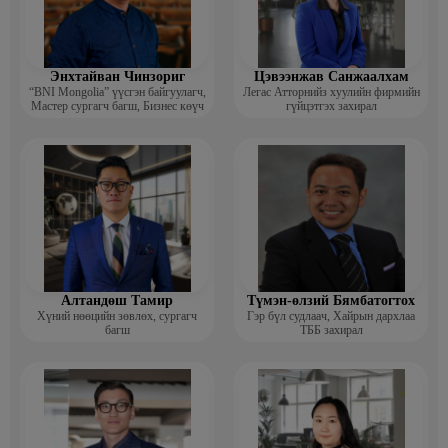
Энхтайван Чинзориг
Цэвээнжав Санжаалхам
“BNI Mongolia” үүсгэн байгуулагч,
Легас Атторнийз хуулийн фирмийн
Мастер сургагч багш, Бизнес көүч
гүйцэтгэх захирал
Алтандөш Тамир
Түмэн-өлзий Бямбатогтох
Хүний нөөцийн зөвлөх, сургагч
Гэр бүл судлаач, Хайрын дархлаа
багш
ТББ захирал