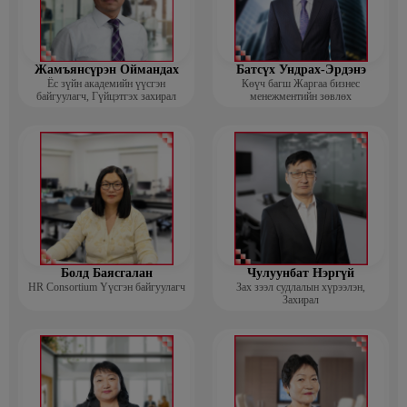
Жамъянсүрэн Оймандах
Батсүх Ундрах-Эрдэнэ
Ёс зүйн академийн үүсгэн
Көүч багш Жаргаа бизнес
байгуулагч, Гүйцэтгэх захирал
менежментийн зөвлөх
Болд Баясгалан
Чулуунбат Нэргүй
HR Consortium Үүсгэн байгуулагч
Зах зээл судлалын хүрээлэн,
Захирал