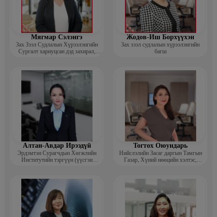
Мягмар Сэлэнгэ
Жодов-Иш Борхүүхэн
Зах Зээл Судлалын Хүрээлэнгийн
Зах зээл судлалын хүрээлэнгийн
Сургалт хариуцсан дэд захирал,
багш
“Экспорт” Академийн багш
Алтан-Авдар Ирээдүй
Тогтох Оюундарь
Эрдэмтэн Сурагчдын Хөгжлийн
Нийслэлийн Засаг даргын Тамгын
Институтийн тэргүүн (үүсгэн
Газар, Хүний нөөцийн хэлтэс,
байгуулагч)
Сургагч багш