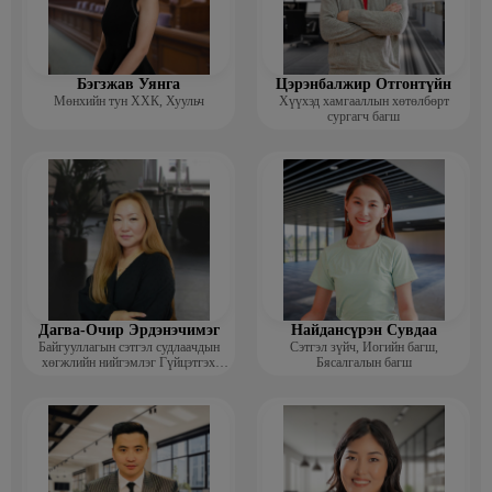
Бэгзжав Уянга
Цэрэнбалжир Отгонтүйн
Мөнхийн тун ХХК, Хуульч
Хүүхэд хамгааллын хөтөлбөрт
сургагч багш
Дагва-Очир Эрдэнэчимэг
Найдансүрэн Сувдаа
Байгууллагын сэтгэл судлаачдын
Сэтгэл зүйч, Иогийн багш,
хөгжлийн нийгэмлэг Гүйцэтгэх
Бясалгалын багш
захирал