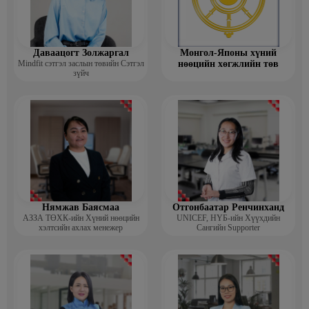
Даваацогт Золжаргал
Монгол-Японы хүний
Mindfit сэтгэл заслын төвийн Сэтгэл
нөөцийн хөгжлийн төв
зүйч
Нямжав Баясмаа
Отгонбаатар Ренчинханд
АЗЗА ТӨХК-ийн Хүний нөөцийн
UNIСЕF, НҮБ-ийн Хүүхдийн
хэлтсийн ахлах менежер
Сангийн Supporter