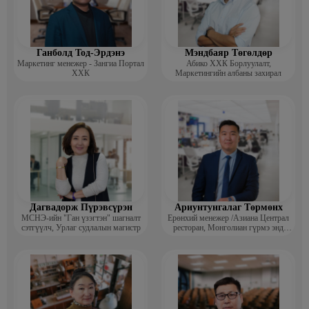
Ганболд Тод-Эрдэнэ
Мэндбаяр Төгөлдөр
Маркетинг менежер - Зангиа Портал
Абико ХХК Борлуулалт,
ХХК
Маркетингийн албаны захирал
Дагвадорж Пүрэвсүрэн
Ариунтунгалаг Төрмөнх
МСНЭ-ийн "Ган үзэгтэн" шагналт
Ерөнхий менежер /Азиана Централ
сэтгүүлч, Урлаг судлалын магистр
ресторан, Монголиан гүрмэ энд
катеринг ХХК/