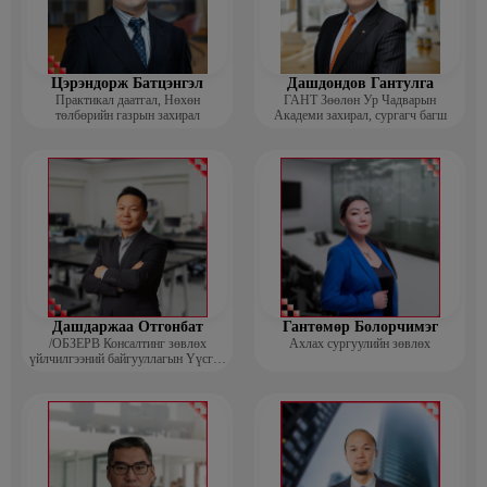
Цэрэндорж Батцэнгэл
Дашдондов Гантулга
Практикал даатгал, Нөхөн
ГАНТ Зөөлөн Ур Чадварын
төлбөрийн газрын захирал
Академи захирал, сургагч багш
Дашдаржаа Отгонбат
Гантөмөр Болорчимэг
/ОБЗЕРВ Консалтинг зөвлөх
Ахлах сургуулийн зөвлөх
үйлчилгээний байгууллагын Үүсгэн
байгуулагч, Гүйцэтгэх захирал/