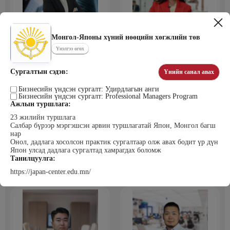
Монгол-Японы хүний нөөцийн хөгжлийн төв
Цэдэндамба Нарантуяа
Бээжин Солонгоо
Наран анд консалтинг” ХХК-ийн
Франклинкови Монгол ХХК
Үнэлгээ өгөх
Захирал
гүйцэтгэх захирал, Манлайллын
трэйнер, олон улсын сургагч багш,
сэтгэлзүйч
Сургалтын сэдэв:
Үнийн санал авах
Бизнесийн үндсэн сургалт: Удирдлагын анги
Бизнесийн үндсэн сургалт: Professional Managers Program
Ажлын туршлага:
23 жилийн туршлага
Салбар бүрээр мэргэшсэн арвин туршлагатай Япон, Монгол багш
нар
Онол, дадлага хосолсон практик сургалтаар олж авах бодит үр дүн
Япон улсад дадлага сургалтад хамрагдах боломж
Уранбор Сэмбэрүү
Энхбаатар Ичинхорлоо
Танилцуулга:
Прус Центр ХХК-ийн Хяналт
Болор Үйлсийн Үндэс ТББ-ийн
шинжилгээ үнэлгээний дарга
үүсгэн байгуулагч, Зүрх сэтгэлийн
https://japan-center.edu.mn/
ISO4500; ISO9001 нэгдсэн
карьер сургалтын төвийн нийгмийн
тогтолцооны хэрэгжүүлэгч
ажилтан, сургагч багш