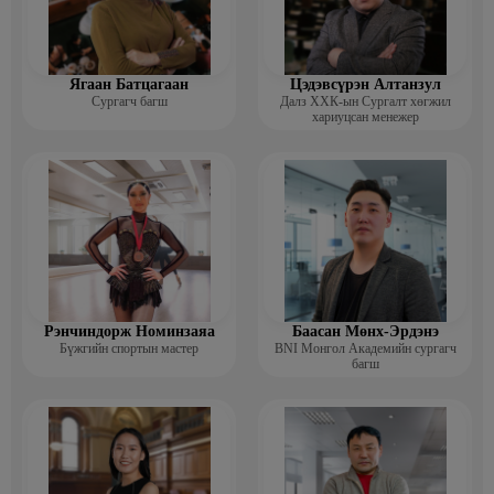
Ягаан Батцагаан
Цэдэвсүрэн Алтанзул
Сургагч багш
Далз ХХК-ын Сургалт хөгжил
хариуцсан менежер
Рэнчиндорж Номинзаяа
Баасан Мөнх-Эрдэнэ
Бүжгийн спортын мастер
BNI Монгол Академийн сургагч
багш