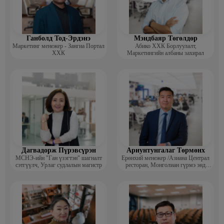
Ганболд Тод-Эрдэнэ
Мэндбаяр Төгөлдөр
Маркетинг менежер - Зангиа Портал
Абико ХХК Борлуулалт,
ХХК
Маркетингийн албаны захирал
Дагвадорж Пүрэвсүрэн
Ариунтунгалаг Төрмөнх
МСНЭ-ийн "Ган үзэгтэн" шагналт
Ерөнхий менежер /Азиана Централ
сэтгүүлч, Урлаг судлалын магистр
ресторан, Монголиан гүрмэ энд
катеринг ХХК/