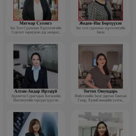
Мягмар Сэлэнгэ
Жодов-Иш Борхүүхэн
Зах Зээл Судлалын Хүрээлэнгийн
Зах зээл судлалын хүрээлэнгийн
Сургалт хариуцсан дэд захирал,
багш
“Экспорт” Академийн багш
Алтан-Авдар Ирээдүй
Тогтох Оюундарь
Эрдэмтэн Сурагчдын Хөгжлийн
Нийслэлийн Засаг даргын Тамгын
Институтийн тэргүүн (үүсгэн
Газар, Хүний нөөцийн хэлтэс,
байгуулагч)
Сургагч багш