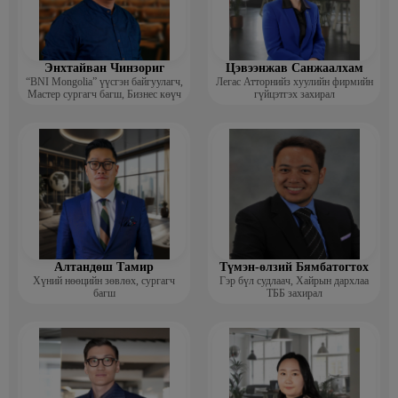
Энхтайван Чинзориг
Цэвээнжав Санжаалхам
“BNI Mongolia” үүсгэн байгуулагч,
Легас Атторнийз хуулийн фирмийн
Мастер сургагч багш, Бизнес көүч
гүйцэтгэх захирал
Алтандөш Тамир
Түмэн-өлзий Бямбатогтох
Хүний нөөцийн зөвлөх, сургагч
Гэр бүл судлаач, Хайрын дархлаа
багш
ТББ захирал