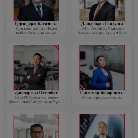
Цэрэндорж Батцэнгэл
Дашдондов Гантулга
Практикал даатгал, Нөхөн
ГАНТ Зөөлөн Ур Чадварын
төлбөрийн газрын захирал
Академи захирал, сургагч багш
Дашдаржаа Отгонбат
Гантөмөр Болорчимэг
/ОБЗЕРВ Консалтинг зөвлөх
Ахлах сургуулийн зөвлөх
үйлчилгээний байгууллагын Үүсгэн
байгуулагч, Гүйцэтгэх захирал/