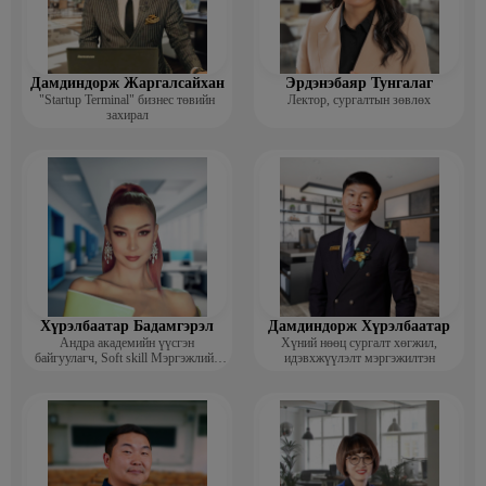
Дамдиндорж Жаргалсайхан
Эрдэнэбаяр Тунгалаг
"Startup Terminal" бизнес төвийн
Лектор, сургалтын зөвлөх
захирал
Хүрэлбаатар Бадамгэрэл
Дамдиндорж Хүрэлбаатар
Андра академийн үүсгэн
Хүний нөөц сургалт хөгжил,
байгуулагч, Soft skill Мэргэжлийн
идэвхжүүлэлт мэргэжилтэн
сургагч багш, Гоо зүйн ментор,
Монголын мисс, Топ модель