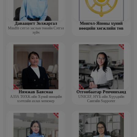
Даваацогт Золжаргал
Монгол-Японы хүний
Mindfit сэтгэл заслын төвийн Сэтгэл
нөөцийн хөгжлийн төв
зүйч
Нямжав Баясмаа
Отгонбаатар Ренчинханд
АЗЗА ТӨХК-ийн Хүний нөөцийн
UNIСЕF, НҮБ-ийн Хүүхдийн
хэлтсийн ахлах менежер
Сангийн Supporter