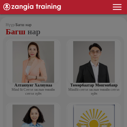
Нүүр
/
Багш нар
Багш
нар
Алтанхуяг Халиунаа
Төмөрбаатар Мөнгөнбаяр
Mind fit Сэтгэл заслын төвийн
Mindfit сэтгэл заслын төвийн сэтгэл
сэтгэл зүйч
зүйч