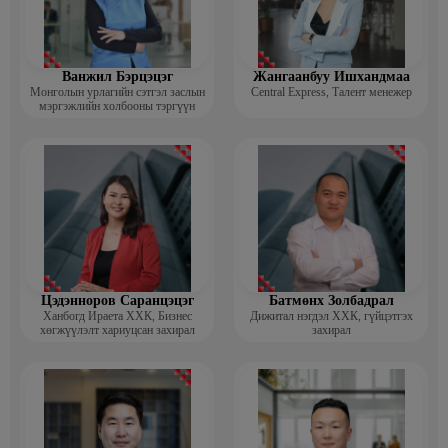
Ванжил Бэрцэцэг
Жангаанбуу Ишхандмаа
Монголын урлагийн сэтгэл заслын
Central Express, Талент менежер
мэргэжлийн холбооны тэргүүн
Цэдэнноров Саранцэцэг
Батмөнх Золбадрал
Ханбогд Ираета ХХК, Бизнес
Дижитал нэгдэл ХХК, гүйцэтгэх
хөгжүүлэлт хариуцсан захирал
захирал