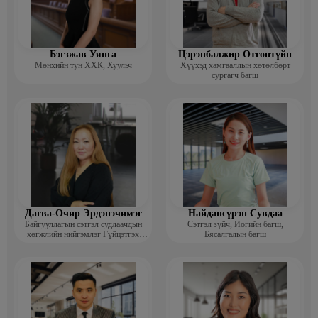
Бэгзжав Уянга
Цэрэнбалжир Отгонтүйн
Мөнхийн тун ХХК, Хуульч
Хүүхэд хамгааллын хөтөлбөрт
сургагч багш
Дагва-Очир Эрдэнэчимэг
Найдансүрэн Сувдаа
Байгууллагын сэтгэл судлаачдын
Сэтгэл зүйч, Иогийн багш,
хөгжлийн нийгэмлэг Гүйцэтгэх
Бясалгалын багш
захирал