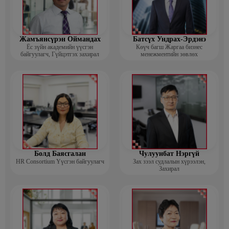
Жамъянсүрэн Оймандах
Батсүх Ундрах-Эрдэнэ
Ёс зүйн академийн үүсгэн
Көүч багш Жаргаа бизнес
байгуулагч, Гүйцэтгэх захирал
менежментийн зөвлөх
Болд Баясгалан
Чулуунбат Нэргүй
HR Consortium Үүсгэн байгуулагч
Зах зээл судлалын хүрээлэн,
Захирал