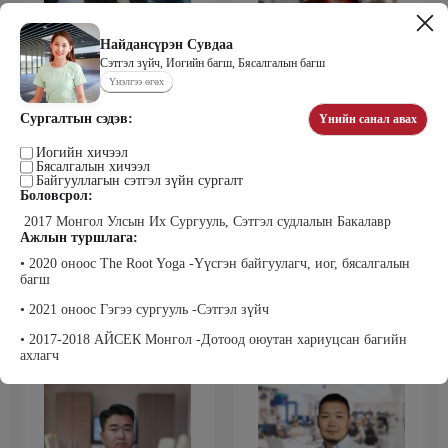
Найдансүрэн Сувдаа
Сэтгэл зүйч, Иогийн багш, Бясалгалын багш
Цэдэндамба Нарантуяа
Бээжин Солонгоо
Үнэлгээ өгөх
Наран анд консалтинг” ХХК-ийн
Франклинкови Монгол ХХК
Захирал
гүйцэтгэх захирал, Манлайллын
Сургалтын сэдэв:
Үнийн санал авах
трэйнер, олон улсын сургагч багш,
сэтгэлзүйч
Иогийн хичээл
Бясалгалын хичээл
Байгууллагын сэтгэл зүйн сургалт
Боловсрол:
2017 Монгол Улсын Их Сургууль, Сэтгэл судлалын Бакалавр
Ажлын туршлага:
• 2020 оноос The Root Yoga -Үүсгэн байгуулагч, иог, бясалгалын
багш
Уранбор Сэмбэрүү
Энхбаатар Ичинхорлоо
• 2021 оноос Гэгээ сургууль -Сэтгэл зүйч
Прус Центр ХХК-ийн Хяналт
Болор Үйлсийн Үндэс ТББ-ийн
шинжилгээ үнэлгээний дарга
үүсгэн байгуулагч, Зүрх сэтгэлийн
• 2017-2018 АЙСЕК Монгол -Дотоод оюутан хариуцсан багийн
ISO4500; ISO9001 нэгдсэн
карьер сургалтын төвийн нийгмийн
ахлагч
тогтолцооны хэрэгжүүлэгч
ажилтан, сургагч багш