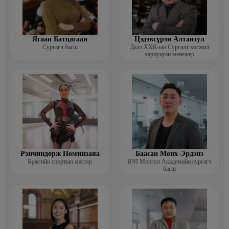
Ягаан Батцагаан
Цэдэвсүрэн Алтанзул
Сургагч багш
Далз ХХК-ын Сургалт хөгжил
хариуцсан менежер
Рэнчиндорж Номинзаяа
Баасан Мөнх-Эрдэнэ
Бүжгийн спортын мастер
BNI Монгол Академийн сургагч
багш