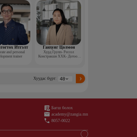
н ментор, Монголын
с, Топ модель
тогтох Итгэлт
Ганхуяг Цолмон
rate and personal
Хурд Групп- Рессол
lopment trainer
Констракшн ХХК- Дотоод
аудит, стандарт хариуцсан
ахлах менежер
Хуудас бүрт:
Багш болох
academy@zangia.mn
8057-0022