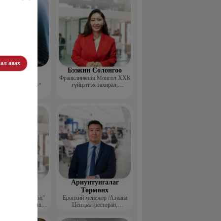
ал авах
эдэндамба
Бээжин Солонгоо
арантуяа
Франклинкови Монгол ХХК
гүйцэтгэх захирал,
 анд консалтинг”
Манлайллын трэйнер, олон
-ийн Захирал
улсын сургагч багш,
сэтгэлзүйч
агвадорж
Ариунтунгалаг
үрэвсүрэн
Төрмөнх
йн "Ган үзэгтэн"
Ерөнхий менежер /Азиана
т сэтгүүлч, Урлаг
Централ ресторан,
лалын магистр
Монголиан гүрмэ энд
катеринг ХХК/