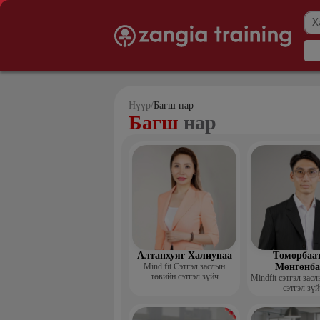
Нүүр
/
Багш нар
Багш
нар
Алтанхуяг Халиунаа
Төмөрбаа
Mind fit Сэтгэл заслын
Мөнгөнба
төвийн сэтгэл зүйч
Mindfit сэтгэл зас
сэтгэл зүй