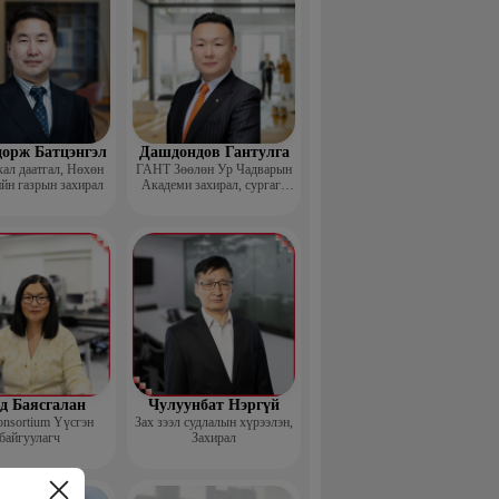
дорж Батцэнгэл
Дашдондов Гантулга
ал даатгал, Нөхөн
ГАНТ Зөөлөн Ур Чадварын
йн газрын захирал
Академи захирал, сургагч
багш
д Баясгалан
Чулуунбат Нэргүй
nsortium Үүсгэн
Зах зээл судлалын хүрээлэн,
байгуулагч
Захирал