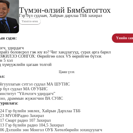
Түмэн-өлзий Бямбатогтох
Гэр бүл судлаач, Хайрын дархлаа ТББ захирал
Үнэлгээ өгөх
ын сэдэв:
Үнийн сан
хүүхэн
Алтан-Авдар Ирээдүй
Тогтох Оюундарь
Ц
лалын
Эрдэмтэн Сурагчдын
Нийслэлийн Засаг даргын
Н
гч, удирдагч
 багш
Хөгжлийн Институтийн
Тамгын Газар, Хүний
Наран
райз боловсрол гэж юу вэ? Чиг хандлагууд, сурах арга барил
тэргүүн (үүсгэн байгуулагч)
нөөцийн хэлтэс, Сургагч
ХХК
ЖИЛЭЭ СОНГОХ: Өөрийгөө олох VS өөрийгөө бүтээх
багш
н 5 хэл
д хүмүүжлийн цагаан толгой
Цааш үзэх
ол:
айгууллагын сэтгэл судлал МА ШУТИС
эр бүл судлал МА ОУУБИС
 институт “Үйлчлэгч удирдагч”
Кино, драммын жүжигчин ВА СУИС
уршлага:
ар
Ганболд Тод-Эрдэнэ
Мэндбаяр Төгөлдөр
Д
024 Гэр бүлийн зөвлөх, Хайрын Дархлаа ТББ
оо
Маркетинг менежер - Зангиа
Абико ХХК Борлуулалт,
П
2023 МҮОНРадио Захирал
Портал ХХК
Маркетингийн албаны
дэс ТББ-
МСНЭ-и
017 Смарт радио 107 Захирал
захирал
агч, Зүрх
шагнал
013 Гэр бүлийн радио 104,5 Захирал
сургалтын
суд
006 Дэлхийн зөн Монгол ОУБ Хөтөлбөрийн зохицуулагч
ажилтан,