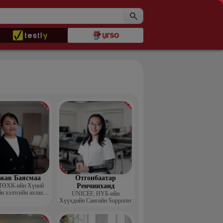
жав Баясмаа
Отгонбаатар
ТӨХК-ийн Хүний
Ренчинханд
н хэлтсийн ахлах
UNIСЕF, НҮБ-ийн
менежер
Хүүхдийн Сангийн Supporter