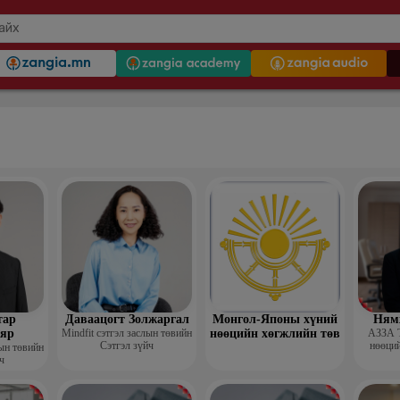
тар
Даваацогт Золжаргал
Монгол-Японы хүний
Ням
яр
Mindfit сэтгэл заслын төвийн
нөөцийн хөгжлийн төв
АЗЗА 
Сэтгэл зүйч
нөөций
лын төвийн
ч