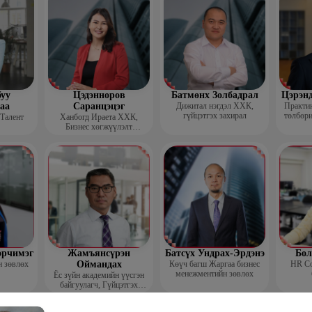
уу
Цэдэнноров
Батмөнх Золбадрал
Цэрэн
аа
Саранцэцэг
Дижитал нэгдэл ХХК,
Практик
гүйцэтгэх захирал
төлбөри
 Талент
Ханбогд Ираета ХХК,
Бизнес хөгжүүлэлт
хариуцсан захирал
орчимэг
Жамъянсүрэн
Батсүх Ундрах-Эрдэнэ
Бол
н зөвлөх
Оймандах
Көүч багш Жаргаа бизнес
HR Co
менежментийн зөвлөх
Ёс зүйн академийн үүсгэн
байгуулагч, Гүйцэтгэх
захирал