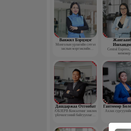
Ванжил Бэрцэцэг
Жангаанб
Монголын урлагийн сэтгэл
Ишхандм
заслын мэргэжлийн
Central Express,
холбооны тэргүүн
менежер
Дашдаржаа Отгонбат
Гантөмөр Бол
/ОБЗЕРВ Консалтинг зөвлөх
Ахлах сургуулий
үйлчилгээний байгууллагын
Үүсгэн байгуулагч,
Гүйцэтгэх захирал/