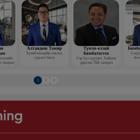
Гоо зүй
мис
ав
Алтандөш Тамир
Түмэн-өлзий
Бямба
хам
Хүний нөөцийн зөвлөх,
Бямбатогтох
Corpo
сургагч багш
deve
 хуулийн
Гэр бүл судлаач, Хайрын
х захирал
дархлаа ТББ захирал
1
2
3