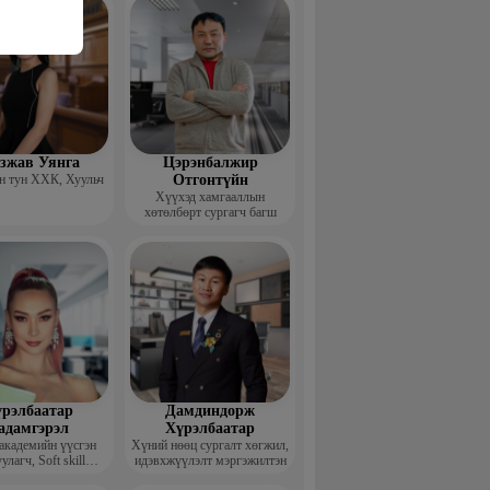
гзжав Уянга
Цэрэнбалжир
 тун ХХК, Хуульч
Отгонтүйн
Хүүхэд хамгааллын
хөтөлбөрт сургагч багш
рэлбаатар
Дамдиндорж
адамгэрэл
Хүрэлбаатар
академийн үүсгэн
Хүний нөөц сургалт хөгжил,
улагч, Soft skill
идэвхжүүлэлт мэргэжилтэн
ийн сургагч багш,