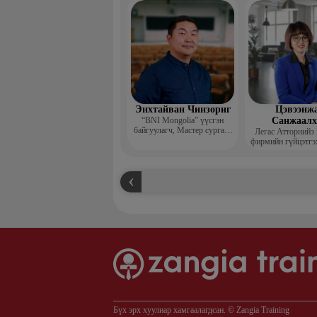
захирал
Энхтайван Чинзориг
Цэвээнж
“BNI Mongolia” үүсгэн
Санжаал
байгуулагч, Мастер сургагч
Легас Атторнийз
багш, Бизнес көүч
фирмийн гүйцэтгэ
Бүх эрх хуулиар хамгаалагдсан. © Zangia Training