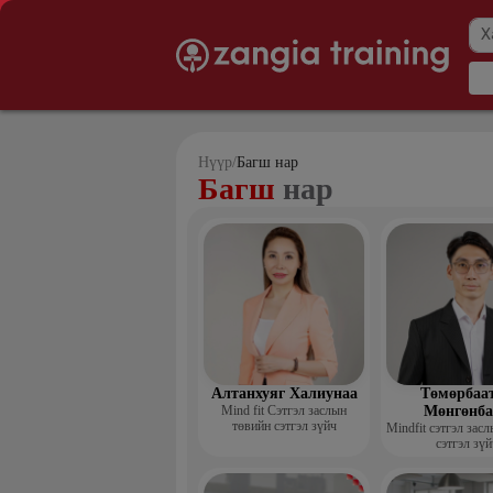
Нүүр
/
Багш нар
Багш
нар
Алтанхуяг Халиунаа
Төмөрбаа
Mind fit Сэтгэл заслын
Мөнгөнба
төвийн сэтгэл зүйч
Mindfit сэтгэл зас
сэтгэл зүй