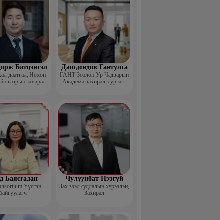
дорж Батцэнгэл
Дашдондов Гантулга
ал даатгал, Нөхөн
ГАНТ Зөөлөн Ур Чадварын
йн газрын захирал
Академи захирал, сургагч
багш
д Баясгалан
Чулуунбат Нэргүй
nsortium Үүсгэн
Зах зээл судлалын хүрээлэн,
байгуулагч
Захирал