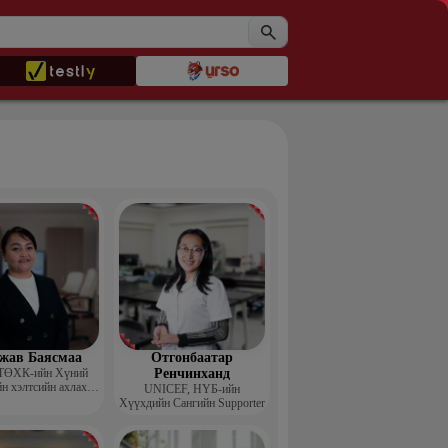
жав Баясмаа
Отгонбаатар
ТӨХК-ийн Хүний
Ренчинханд
н хэлтсийн ахлах
UNIСЕF, НҮБ-ийн
менежер
Хүүхдийн Сангийн Supporter