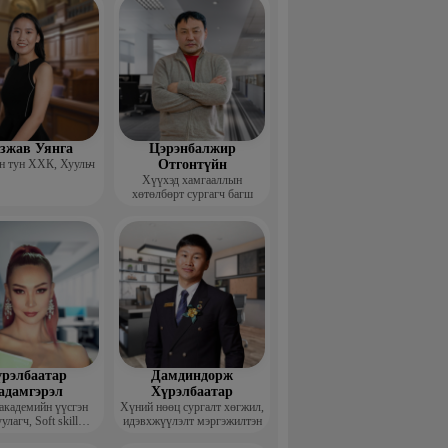
гзжав Уянга
Цэрэнбалжир
 тун ХХК, Хуульч
Отгонтүйн
Хүүхэд хамгааллын
хөтөлбөрт сургагч багш
рэлбаатар
Дамдиндорж
адамгэрэл
Хүрэлбаатар
академийн үүсгэн
Хүний нөөц сургалт хөгжил,
улагч, Soft skill
идэвхжүүлэлт мэргэжилтэн
ийн сургагч багш,