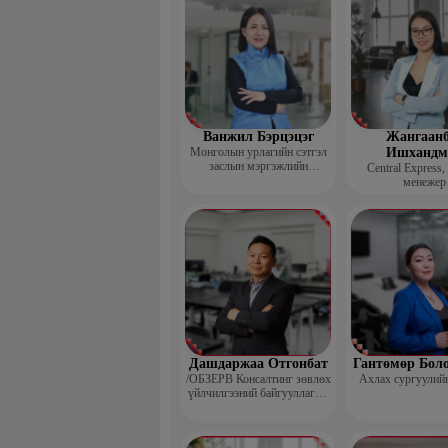
Ванжил Бэрцэцэг
Жангаанб
Монголын урлагийн сэтгэл
Ишхандм
заслын мэргэжлийн
Central Express,
холбооны тэргүүн
менежер
Дашдаржаа Отгонбат
Гантөмөр Бол
/ОБЗЕРВ Консалтинг зөвлөх
Ахлах сургуулий
үйлчилгээний байгууллагын
Үүсгэн байгуулагч,
Гүйцэтгэх захирал/