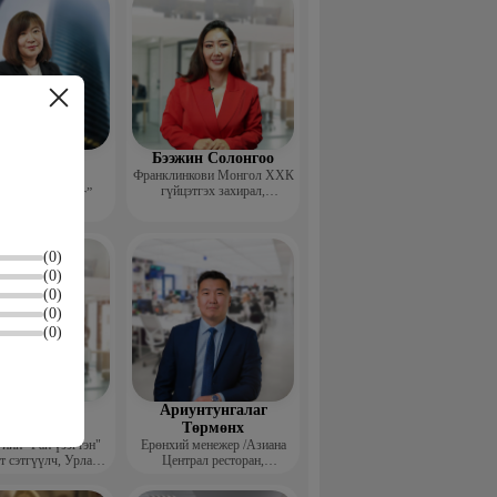
эдэндамба
Бээжин Солонгоо
арантуяа
Франклинкови Монгол ХХК
гүйцэтгэх захирал,
 анд консалтинг”
Манлайллын трэйнер, олон
-ийн Захирал
улсын сургагч багш,
сэтгэлзүйч
(0)
(0)
(0)
(0)
(0)
агвадорж
Ариунтунгалаг
үрэвсүрэн
Төрмөнх
йн "Ган үзэгтэн"
Ерөнхий менежер /Азиана
т сэтгүүлч, Урлаг
Централ ресторан,
лалын магистр
Монголиан гүрмэ энд
катеринг ХХК/