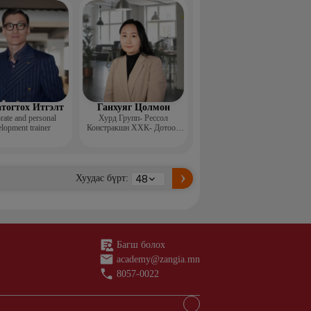
н ментор, Монголын
с, Топ модель
тогтох Итгэлт
Ганхуяг Цолмон
rate and personal
Хурд Групп- Рессол
lopment trainer
Констракшн ХХК- Дотоод
аудит, стандарт хариуцсан
ахлах менежер
Хуудас бүрт:
Багш болох
academy@zangia.mn
8057-0022