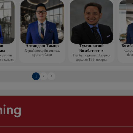
Гоо зүй
мис
ав
Алтандөш Тамир
Түмэн-өлзий
Бямба
хам
Хүний нөөцийн зөвлөх,
Бямбатогтох
Corpo
сургагч багш
deve
 хуулийн
Гэр бүл судлаач, Хайрын
х захирал
дархлаа ТББ захирал
1
2
3