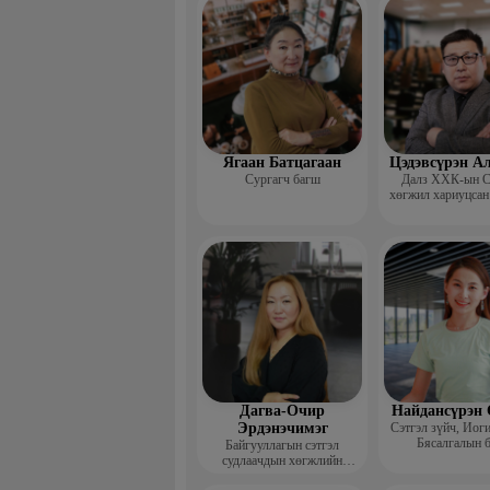
сургагч ба
Ягаан Батцагаан
Цэдэвсүрэн А
Сургагч багш
Далз ХХК-ын С
хөгжил хариуцсан
Дагва-Очир
Найдансүрэн 
Эрдэнэчимэг
Сэтгэл зүйч, Иог
Бясалгалын 
Байгууллагын сэтгэл
судлаачдын хөгжлийн
нийгэмлэг Гүйцэтгэх