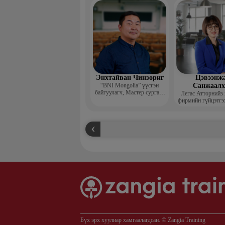
захирал
Энхтайван Чинзориг
Цэвээнж
“BNI Mongolia” үүсгэн
Санжаал
байгуулагч, Мастер сургагч
Легас Атторнийз
багш, Бизнес көүч
фирмийн гүйцэтгэ
Бүх эрх хуулиар хамгаалагдсан. © Zangia Training