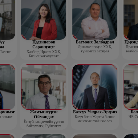
уу
Цэдэнноров
Батмөнх Золбадрал
Цэрэн
аа
Саранцэцэг
Дижитал нэгдэл ХХК,
Практик
гүйцэтгэх захирал
төлбөри
 Талент
Ханбогд Ираета ХХК,
Бизнес хөгжүүлэлт
хариуцсан захирал
орчимэг
Жамъянсүрэн
Батсүх Ундрах-Эрдэнэ
Бол
н зөвлөх
Оймандах
Көүч багш Жаргаа бизнес
HR Co
менежментийн зөвлөх
Ёс зүйн академийн үүсгэн
байгуулагч, Гүйцэтгэх
захирал