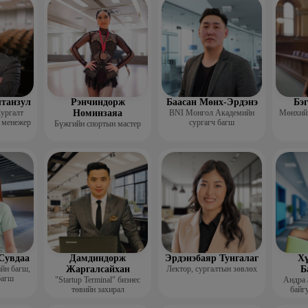
гш
лтанзул
Рэнчиндорж
Баасан Мөнх-Эрдэнэ
Бэ
ургалт
Номинзаяа
BNI Монгол Академийн
Мөнхийн
 менежер
сургагч багш
Бүжгийн спортын мастер
Сувдаа
Дамдиндорж
Эрдэнэбаяр Тунгалаг
Хү
ийн багш,
Жаргалсайхан
Лектор, сургалтын зөвлөх
Б
багш
"Startup Terminal" бизнес
Андра 
төвийн захирал
байгу
Мэргэжл