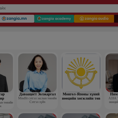
тар
Даваацогт Золжаргал
Монгол-Японы хүний
Ням
яр
Mindfit сэтгэл заслын төвийн
нөөцийн хөгжлийн төв
АЗЗА 
Сэтгэл зүйч
нөөций
лын төвийн
ч