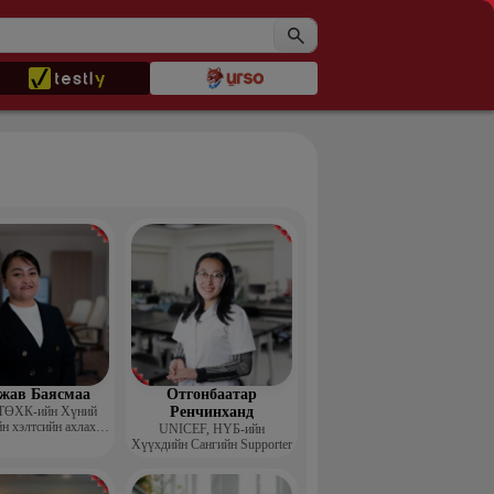
жав Баясмаа
Отгонбаатар
ТӨХК-ийн Хүний
Ренчинханд
н хэлтсийн ахлах
UNIСЕF, НҮБ-ийн
менежер
Хүүхдийн Сангийн Supporter