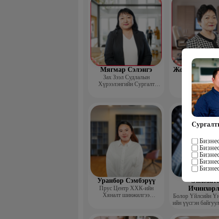
Мягмар Сэлэнгэ
Жодов-Иш Бор
Зах Зээл Судлалын
Зах зээл суд
Хүрээлэнгийн Сургалт
хүрээлэнгийн
хариуцсан дэд захирал,
“Экспорт” Академийн багш
Сургалт
Бизне
Бизне
Бизне
Бизнес
Бизне
Уранбор Сэмбэрүү
Энхбаат
Прус Центр ХХК-ийн
Ичинхорл
Хяналт шинжилгээ
Болор Үйлсийн Үн
үнэлгээний дарга ISO4500;
ийн үүсгэн байгуул
ISO9001 нэгдсэн
сэтгэлийн карьер 
тогтолцооны хэрэгжүүлэгч
төвийн нийгмийн 