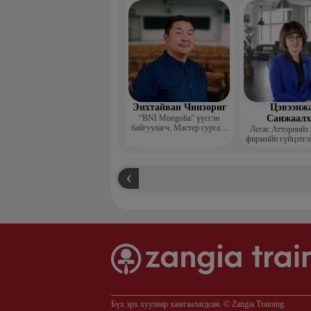
захирал
Энхтайван Чинзориг
Цэвээнж
“BNI Mongolia” үүсгэн
Санжаал
байгуулагч, Мастер сургагч
Легас Атторнийз
багш, Бизнес көүч
фирмийн гүйцэтгэ
Бүх эрх хуулиар хамгаалагдсан. © Zangia Training