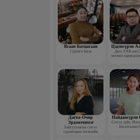
сургагч ба
Ягаан Батцагаан
Цэдэвсүрэн А
Сургагч багш
Далз ХХК-ын С
хөгжил хариуцсан
Дагва-Очир
Найдансүрэн 
Эрдэнэчимэг
Сэтгэл зүйч, Иог
Бясалгалын 
Байгууллагын сэтгэл
судлаачдын хөгжлийн
нийгэмлэг Гүйцэтгэх