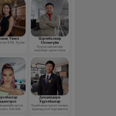
гзжав Уянга
Цэрэнбалжир
 тун ХХК, Хуульч
Отгонтүйн
Хүүхэд хамгааллын
хөтөлбөрт сургагч багш
рэлбаатар
Дамдиндорж
адамгэрэл
Хүрэлбаатар
академийн үүсгэн
Хүний нөөц сургалт хөгжил,
улагч, Soft skill
идэвхжүүлэлт мэргэжилтэн
ийн сургагч багш,