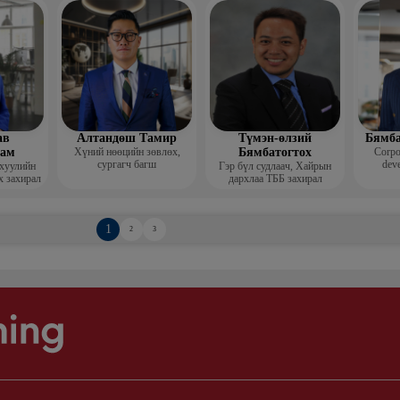
Гоо зүй
мис
ав
Алтандөш Тамир
Түмэн-өлзий
Бямба
хам
Хүний нөөцийн зөвлөх,
Бямбатогтох
Corpo
сургагч багш
deve
 хуулийн
Гэр бүл судлаач, Хайрын
х захирал
дархлаа ТББ захирал
1
2
3