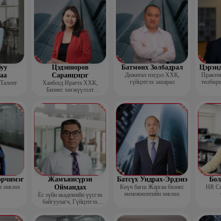
уу
Цэдэнноров
Батмөнх Золбадрал
Цэрэн
аа
Саранцэцэг
Дижитал нэгдэл ХХК,
Практик
гүйцэтгэх захирал
төлбөри
 Талент
Ханбогд Ираета ХХК,
Бизнес хөгжүүлэлт
хариуцсан захирал
орчимэг
Жамъянсүрэн
Батсүх Ундрах-Эрдэнэ
Бол
н зөвлөх
Оймандах
Көүч багш Жаргаа бизнес
HR Co
менежментийн зөвлөх
Ёс зүйн академийн үүсгэн
байгуулагч, Гүйцэтгэх
захирал