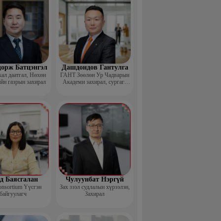
дорж Батцэнгэл
Дашдондов Гантулга
ал даатгал, Нөхөн
ГАНТ Зөөлөн Ур Чадварын
йн газрын захирал
Академи захирал, сургагч
багш
д Баясгалан
Чулуунбат Нэргүй
nsortium Үүсгэн
Зах зээл судлалын хүрээлэн,
байгуулагч
Захирал