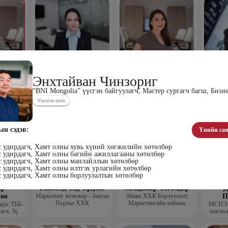
хүүхэн
Алтан-Авдар Ирээдүй
Тогтох Оюундарь
Ц
Энхтайван Чинзориг
лалын
Эрдэмтэн Сурагчдын
Нийслэлийн Засаг даргын
Н
 багш
Хөгжлийн Институтийн
Тамгын Газар, Хүний
Наран
“BNI Mongolia” үүсгэн байгуулагч, Мастер сургагч багш, Бизн
тэргүүн (үүсгэн байгуулагч)
нөөцийн хэлтэс, Сургагч
ХХК
Үнэлгээ өгөх
багш
ын сэдэв:
Үнийн сан
с удирдагч, Хамт олны хувь хүний хөгжилийн хөтөлбөр
с удирдагч, Хамт олны багийн ажиллагааны хөтөлбөр
с удирдагч, Хамт олны манлайллын хөтөлбөр
 удирдагч, Хамт олны илтгэх урлагийн хөтөлбөр
с удирдагч, Хамт олны борлуулалтын хөтөлбөр
ар
Ганболд Тод-Эрдэнэ
Мэндбаяр Төгөлдөр
Д
оо
Маркетинг менежер - Зангиа
Абико ХХК Борлуулалт,
П
Портал ХХК
Маркетингийн албаны
дэс ТББ-
МСНЭ-и
захирал
агч, Зүрх
шагнал
сургалтын
суд
ажилтан,