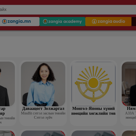
тар
Даваацогт Золжаргал
Монгол-Японы хүний
Ням
яр
Mindfit сэтгэл заслын төвийн
нөөцийн хөгжлийн төв
АЗЗА 
Сэтгэл зүйч
нөөций
лын төвийн
ч