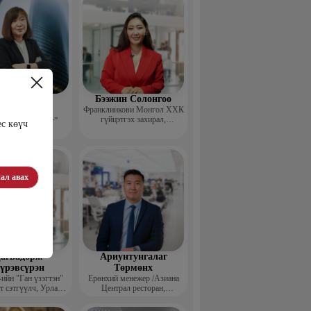
эдэндамба
Бээжин Солонгоо
арантуяа
Франклинкови Монгол ХХК
гүйцэтгэх захирал,
 анд консалтинг”
ес көүч
Манлайллын трэйнер, олон
-ийн Захирал
улсын сургагч багш,
сэтгэлзүйч
ал авах
агвадорж
Ариунтунгалаг
үрэвсүрэн
Төрмөнх
йн "Ган үзэгтэн"
Ерөнхий менежер /Азиана
т сэтгүүлч, Урлаг
Централ ресторан,
лалын магистр
Монголиан гүрмэ энд
катеринг ХХК/