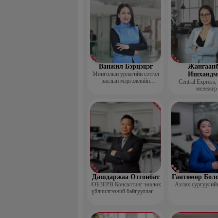
Ванжил Бэрцэцэг
Жангаанб
Монголын урлагийн сэтгэл
Ишхандм
заслын мэргэжлийн
Central Express,
холбооны тэргүүн
менежер
Дашдаржаа Отгонбат
Гантөмөр Бол
/ОБЗЕРВ Консалтинг зөвлөх
Ахлах сургуулий
үйлчилгээний байгууллагын
Үүсгэн байгуулагч,
Гүйцэтгэх захирал/