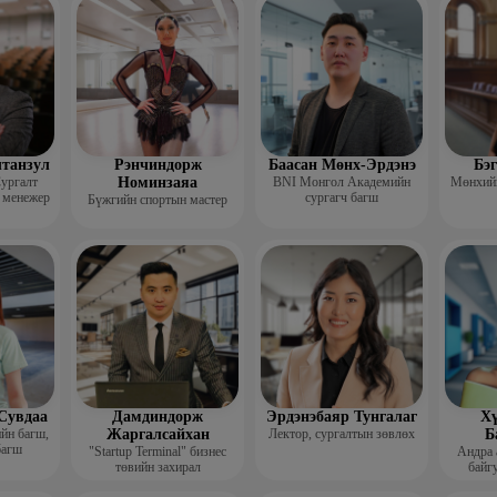
гш
лтанзул
Рэнчиндорж
Баасан Мөнх-Эрдэнэ
Бэ
ургалт
Номинзаяа
BNI Монгол Академийн
Мөнхийн
 менежер
сургагч багш
Бүжгийн спортын мастер
Сувдаа
Дамдиндорж
Эрдэнэбаяр Тунгалаг
Хү
ийн багш,
Жаргалсайхан
Лектор, сургалтын зөвлөх
Б
багш
"Startup Terminal" бизнес
Андра 
төвийн захирал
байгу
Мэргэжл