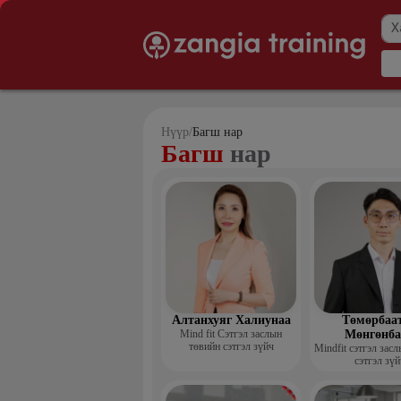
Нүүр
/
Багш нар
Багш
нар
Алтанхуяг Халиунаа
Төмөрбаа
Mind fit Сэтгэл заслын
Мөнгөнба
төвийн сэтгэл зүйч
Mindfit сэтгэл зас
сэтгэл зүй