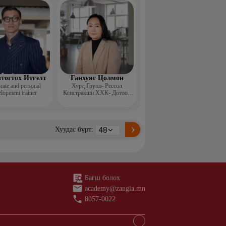
н ментор, Монголын
с, Топ модель
тогтох Итгэлт
Ганхуяг Цолмон
rate and personal
Хурд Групп- Рессол
lopment trainer
Констракшн ХХК- Дотоод
аудит, стандарт хариуцсан
ахлах менежер
Хуудас бүрт:
Багш болох
academy@zangia.mn
8057-0022