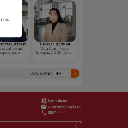
н ментор, Монголын
с, Топ модель
тутэд
тогтох Итгэлт
Ганхуяг Цолмон
rate and personal
Хурд Групп- Рессол
lopment trainer
Констракшн ХХК- Дотоод
аудит, стандарт хариуцсан
ахлах менежер
Хуудас бүрт:
Багш болох
academy@zangia.mn
8057-0022