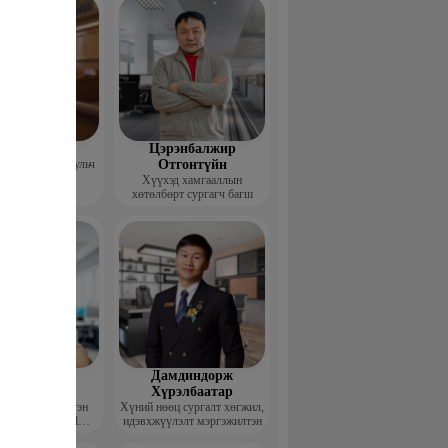
гзжав Уянга
Цэрэнбалжир
 тун ХХК, Хуульч
Отгонтүйн
Хүүхэд хамгааллын
хөтөлбөрт сургагч багш
рэлбаатар
Дамдиндорж
адамгэрэл
Хүрэлбаатар
академийн үүсгэн
Хүний нөөц сургалт хөгжил,
улагч, Soft skill
идэвхжүүлэлт мэргэжилтэн
ийн сургагч багш,