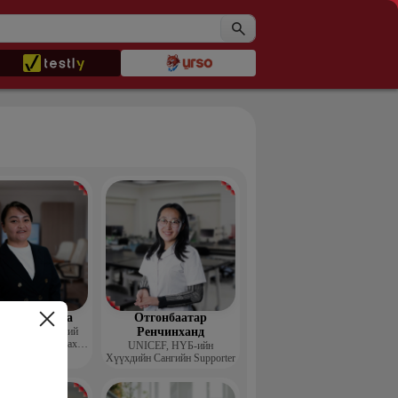
жав Баясмаа
Отгонбаатар
ТӨХК-ийн Хүний
Ренчинханд
н хэлтсийн ахлах
UNIСЕF, НҮБ-ийн
менежер
Хүүхдийн Сангийн Supporter