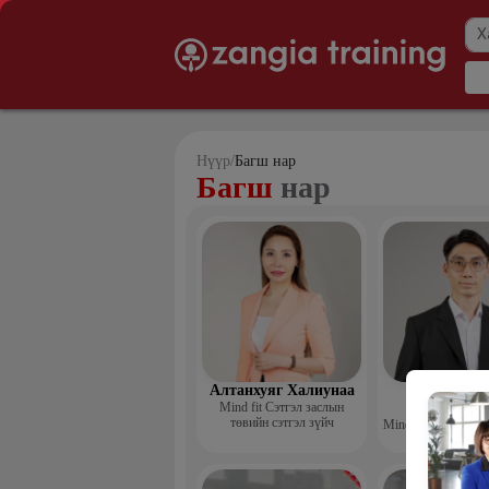
Нүүр
/
Багш нар
Багш
нар
Алтанхуяг Халиунаа
Төмөрбаа
Mind fit Сэтгэл заслын
Мөнгөнба
төвийн сэтгэл зүйч
Mindfit сэтгэл зас
сэтгэл зүй