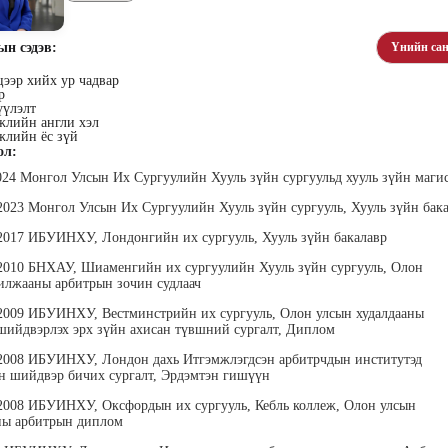
ын сэдэв:
Үнийн сан
ээр хийх ур чадвар
р
үүлэлт
жлийн англи хэл
уу
Цэдэнноров
Батмөнх Золбадрал
Цэрэн
жлийн ёс зүй
ол:
аа
Саранцэцэг
Дижитал нэгдэл ХХК,
Практик
гүйцэтгэх захирал
төлбөри
 Талент
Ханбогд Ираета ХХК,
024 Монгол Улсын Их Сургуулийн Хууль зүйн сургуульд хууль зүйн маги
Бизнес хөгжүүлэлт
хариуцсан захирал
 2023 Монгол Улсын Их Сургуулийн Хууль зүйн сургууль, Хууль зүйн бак
 2017 ИБУИНХУ, Лондонгийн их сургууль, Хууль зүйн бакалавр
 2010 БНХАУ, Шиаменгийн их сургуулийн Хууль зүйн сургууль, Олон
илжааны арбитрын зочин судлаач
 2009 ИБУИНХУ, Вестминстрийн их сургууль, Олон улсын худалдааны
шийдвэрлэх эрх зүйн ахисан түвшний сургалт, Диплом
 2008 ИБУИНХУ, Лондон дахь Итгэмжлэгдсэн арбитрчдын институтэд
орчимэг
Жамъянсүрэн
Батсүх Ундрах-Эрдэнэ
Бол
 шийдвэр бичих сургалт, Эрдэмтэн гишүүн
н зөвлөх
Оймандах
Көүч багш Жаргаа бизнес
HR Co
менежментийн зөвлөх
Ёс зүйн академийн үүсгэн
 2008 ИБУИНХУ, Оксфордын их сургууль, Кебль коллеж, Олон улсын
байгуулагч, Гүйцэтгэх
ны арбитрын диплом
захирал