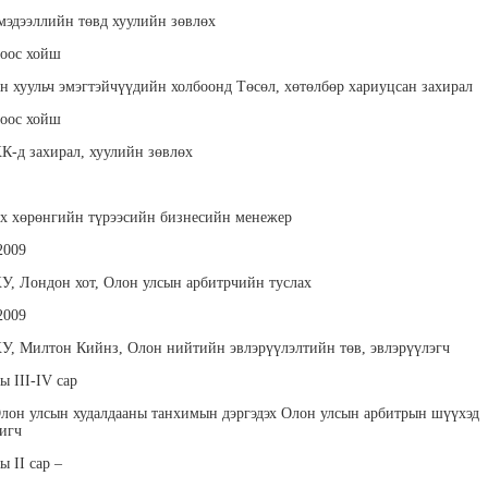
гш
мэдээллийн төвд хуулийн зөвлөх
ноос хойш
 хуульч эмэгтэйчүүдийн холбоонд Төсөл, хөтөлбөр хариуцсан захирал
ноос хойш
К-д захирал, хуулийн зөвлөх
лтанзул
Рэнчиндорж
Баасан Мөнх-Эрдэнэ
Бэ
ургалт
Номинзаяа
BNI Монгол Академийн
Мөнхийн
 менежер
сургагч багш
Бүжгийн спортын мастер
х хөрөнгийн түрээсийн бизнесийн менежер
2009
 Лондон хот, Олон улсын арбитрчийн туслах
2009
 Милтон Кийнз, Олон нийтийн эвлэрүүлэлтийн төв, эвлэрүүлэгч
ы III-IV сар
Сувдаа
Дамдиндорж
Эрдэнэбаяр Тунгалаг
Хү
лон улсын худалдааны танхимын дэргэдэх Олон улсын арбитрын шүүхэд
ийн багш,
Жаргалсайхан
Лектор, сургалтын зөвлөх
Б
игч
багш
"Startup Terminal" бизнес
Андра 
төвийн захирал
байгу
ы II сар –
Мэргэжл