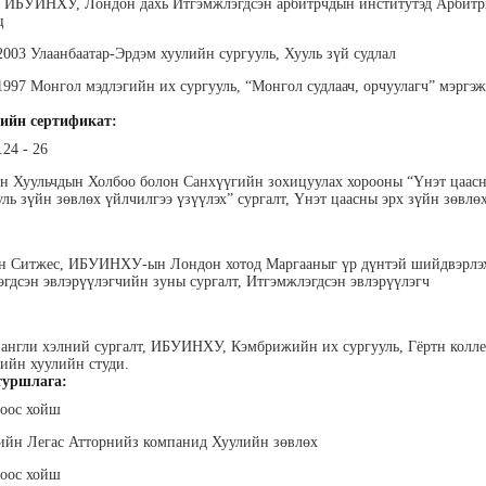
н ИБУИНХУ, Лондон дахь Итгэмжлэгдсэн арбитрчдын институтэд Арбитр
ц
 2003 Улаанбаатар-Эрдэм хуулийн сургууль, Хууль зүй судлал
 1997 Монгол мэдлэгийн их сургууль, “Монгол судлаач, орчуулагч” мэргэ
ийн сертификат:
.24 - 26
хүүхэн
Алтан-Авдар Ирээдүй
Тогтох Оюундарь
Ц
лалын
Эрдэмтэн Сурагчдын
Нийслэлийн Засаг даргын
Н
 Хуульчдын Холбоо болон Санхүүгийн зохицуулах хорооны “Үнэт цаасн
 багш
Хөгжлийн Институтийн
Тамгын Газар, Хүний
Наран
уль зүйн зөвлөх үйлчилгээ үзүүлэх” сургалт, Үнэт цаасны эрх зүйн зөвлө
тэргүүн (үүсгэн байгуулагч)
нөөцийн хэлтэс, Сургагч
ХХК
багш
н Ситжес, ИБУИНХУ-ын Лондон хотод Маргааныг үр дүнтэй шийдвэрлэ
гдсэн эвлэрүүлэгчийн зуны сургалт, Итгэмжлэгдсэн эвлэрүүлэгч
англи хэлний сургалт, ИБУИНХУ, Кэмбрижийн их сургууль, Гёртн колл
йн хуулийн студи.
уршлага:
ар
Ганболд Тод-Эрдэнэ
Мэндбаяр Төгөлдөр
Д
ноос хойш
оо
Маркетинг менежер - Зангиа
Абико ХХК Борлуулалт,
П
Портал ХХК
Маркетингийн албаны
дэс ТББ-
МСНЭ-и
йн Легас Атторнийз компанид Хуулийн зөвлөх
захирал
агч, Зүрх
шагнал
сургалтын
суд
ноос хойш
ажилтан,