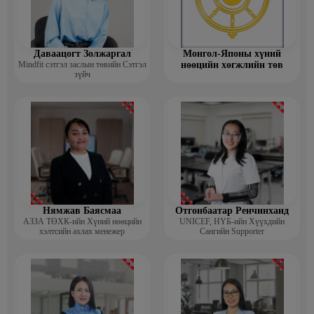
Даваацогт Золжаргал
Монгол-Японы хүний
Mindfit сэтгэл заслын төвийн Сэтгэл
нөөцийн хөгжлийн төв
зүйч
Нямжав Баясмаа
Отгонбаатар Ренчинханд
АЗЗА ТӨХК-ийн Хүний нөөцийн
UNIСЕF, НҮБ-ийн Хүүхдийн
хэлтсийн ахлах менежер
Сангийн Supporter