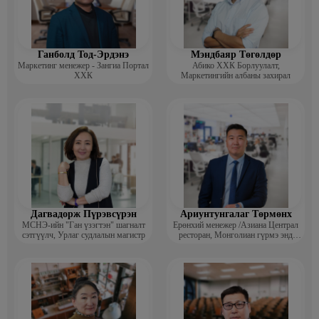
2019.11-2022.04 “НОМИН ХОЛДИНГ” ХХК / СУРГАЛТ
ХӨГЖЛИЙН ХЭЛТСИЙН ДАРГА
2018.2-2019.6 “НАНО ИНТЕРНЭЙШНЛ” ХХК / ХҮНИЙ
ХӨГЖЛИЙН АЛБАНЫ ДАРГА
Ганболд Тод-Эрдэнэ
Мэндбаяр Төгөлдөр
Маркетинг менежер - Зангиа Портал
Абико ХХК Борлуулалт,
2013-2017.6 “СКАЙ ХАЙПЕРМАРКЕТ” ХХК / ХҮНИЙ
ХХК
Маркетингийн албаны захирал
НӨӨЦИЙН АЛБАНЫ ДАРГА
2012.8-2013.6 “СКАЙ ТРЕЙДИНГ” ХХК / ХҮНИЙ НӨӨЦИЙН
АХЛАХ МЕНЕЖЕР
2011.8-2012.8 “СКАЙ ТРЕЙДИНГ” ХХК / СУРГАЛТЫН
МЕНЕЖЕР
Дагвадорж Пүрэвсүрэн
Ариунтунгалаг Төрмөнх
МСНЭ-ийн "Ган үзэгтэн" шагналт
Ерөнхий менежер /Азиана Централ
сэтгүүлч, Урлаг судлалын магистр
ресторан, Монголиан гүрмэ энд
катеринг ХХК/