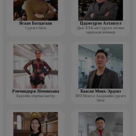
Ягаан Батцагаан
Цэдэвсүрэн Алтанзул
Сургагч багш
Далз ХХК-ын Сургалт хөгжил
хариуцсан менежер
Рэнчиндорж Номинзаяа
Баасан Мөнх-Эрдэнэ
Бүжгийн спортын мастер
BNI Монгол Академийн сургагч
багш