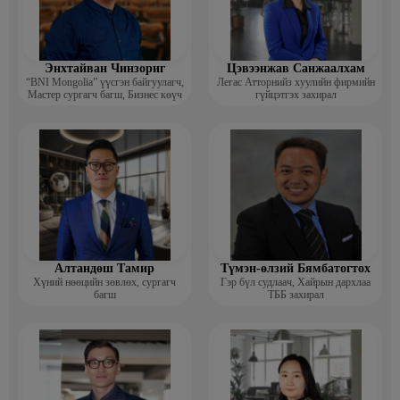
Энхтайван Чинзориг
Цэвээнжав Санжаалхам
“BNI Mongolia” үүсгэн байгуулагч,
Легас Атторнийз хуулийн фирмийн
Мастер сургагч багш, Бизнес көүч
гүйцэтгэх захирал
Алтандөш Тамир
Түмэн-өлзий Бямбатогтох
Хүний нөөцийн зөвлөх, сургагч
Гэр бүл судлаач, Хайрын дархлаа
багш
ТББ захирал