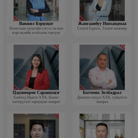
Ванжил Бэрцэцэг
Жангаанбуу Ишхандмаа
Монголын урлагийн сэтгэл заслын
Central Express, Талент менежер
мэргэжлийн холбооны тэргүүн
Цэдэнноров Саранцэцэг
Батмөнх Золбадрал
Ханбогд Ираета ХХК, Бизнес
Дижитал нэгдэл ХХК, гүйцэтгэх
хөгжүүлэлт хариуцсан захирал
захирал