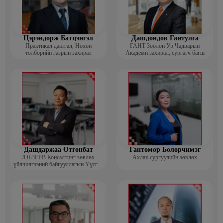
Цэрэндорж Батцэнгэл
Дашдондов Гантулга
Практикал даатгал, Нөхөн
ГАНТ Зөөлөн Ур Чадварын
төлбөрийн газрын захирал
Академи захирал, сургагч багш
Дашдаржаа Отгонбат
Гантөмөр Болорчимэг
/ОБЗЕРВ Консалтинг зөвлөх
Ахлах сургуулийн зөвлөх
үйлчилгээний байгууллагын Үүсгэн
байгуулагч, Гүйцэтгэх захирал/