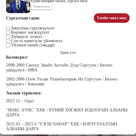
Хүний нөөцийн зөвлөх, сургагч багш
Үнэлгээ өгөх
Сургалтын сэдэв:
Үнийн санал авах
Цэдэндамба Нарантуяа
Бээжин Солонгоо
Наран анд консалтинг” ХХК-ийн
Ажилтны сэдэлжүүлэлт
Франклинкови Монгол ХХК
Көүчинг хөгжүүлэлт
Захирал
гүйцэтгэх захирал, Манлайллын
Хүчирхэг хэлцэл
трэйнер, олон улсын сургагч багш,
Сэтгэл шингэсэн үйлчилгээ
сэтгэлзүйч
Үйлчилгээний стандарт
Цааш үзэх
Боловсрол:
2008-2009 Санхүү Эдийн Засгийн Дээд Сургууль / Бизнес
удирдлага / MBA
2002-2006 Олон Улсын Улаанбаатарын Их Сургууль / Бизнес
удирдлага / Бакалавр
Уранбор Сэмбэрүү
Энхбаатар Ичинхорлоо
Ажлын туршлага:
Прус Центр ХХК-ийн Хяналт
Болор Үйлсийн Үндэс ТББ-ийн
шинжилгээ үнэлгээний дарга
үүсгэн байгуулагч, Зүрх сэтгэлийн
2023.12 – Одоо
ISO4500; ISO9001 нэгдсэн
карьер сургалтын төвийн нийгмийн
тогтолцооны хэрэгжүүлэгч
ажилтан, сургагч багш
“МАКС ХҮНС” ХХК / ХҮНИЙ ХӨГЖИЛ БОДЛОГЫН АЛБАНЫ
ДАРГА
2022.03 – 2023.6 “ТЭГШ ЧАНАР” ХХК / БОРЛУУЛАЛТЫН
АЛБАНЫ ДАРГА