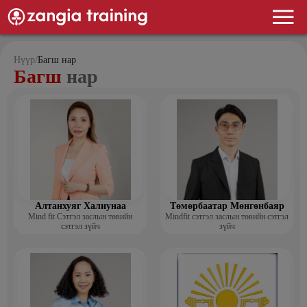
Нүүр
/
Багш нар
Багш
нар
Алтанхуяг Халиунаа
Төмөрбаатар Мөнгөнбаяр
Mind fit Сэтгэл заслын төвийн
Mindfit сэтгэл заслын төвийн сэтгэл
сэтгэл зүйч
зүйч