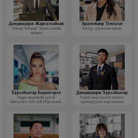
Дамдиндорж Жаргалсайхан
Эрдэнэбаяр Тунгалаг
"Startup Terminal" бизнес төвийн
Лектор, сургалтын зөвлөх
захирал
Хүрэлбаатар Бадамгэрэл
Дамдиндорж Хүрэлбаатар
Андра академийн үүсгэн
Хүний нөөц сургалт хөгжил,
байгуулагч, Soft skill Мэргэжлийн
идэвхжүүлэлт мэргэжилтэн
сургагч багш, Гоо зүйн ментор,
Монголын мисс, Топ модель