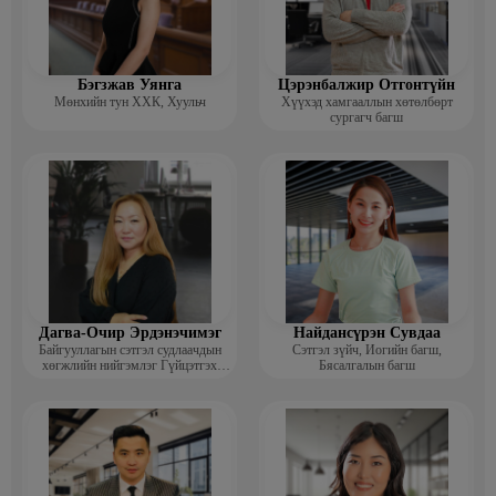
Бэгзжав Уянга
Цэрэнбалжир Отгонтүйн
Мөнхийн тун ХХК, Хуульч
Хүүхэд хамгааллын хөтөлбөрт
сургагч багш
Дагва-Очир Эрдэнэчимэг
Найдансүрэн Сувдаа
Байгууллагын сэтгэл судлаачдын
Сэтгэл зүйч, Иогийн багш,
хөгжлийн нийгэмлэг Гүйцэтгэх
Бясалгалын багш
захирал