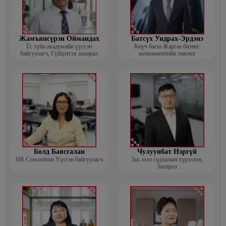
Жамъянсүрэн Оймандах
Батсүх Ундрах-Эрдэнэ
Ёс зүйн академийн үүсгэн
Көүч багш Жаргаа бизнес
байгуулагч, Гүйцэтгэх захирал
менежментийн зөвлөх
Болд Баясгалан
Чулуунбат Нэргүй
HR Consortium Үүсгэн байгуулагч
Зах зээл судлалын хүрээлэн,
Захирал