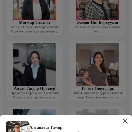
Мягмар Сэлэнгэ
Жодов-Иш Борхүүхэн
Зах Зээл Судлалын Хүрээлэнгийн
Зах зээл судлалын хүрээлэнгийн
Сургалт хариуцсан дэд захирал,
багш
“Экспорт” Академийн багш
Алтан-Авдар Ирээдүй
Тогтох Оюундарь
Эрдэмтэн Сурагчдын Хөгжлийн
Нийслэлийн Засаг даргын Тамгын
Институтийн тэргүүн (үүсгэн
Газар, Хүний нөөцийн хэлтэс,
байгуулагч)
Сургагч багш
Алтандөш Тамир