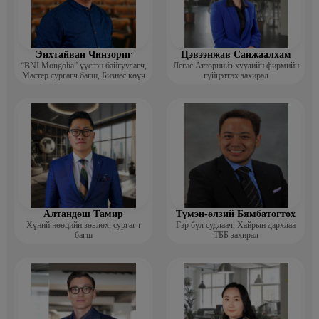
Энхтайван Чинзориг
Цэвээнжав Санжаалхам
“BNI Mongolia” үүсгэн байгуулагч,
Легас Атторнийз хуулийн фирмийн
Мастер сургагч багш, Бизнес көүч
гүйцэтгэх захирал
Алтандөш Тамир
Түмэн-өлзий Бямбатогтох
Хүний нөөцийн зөвлөх, сургагч
Гэр бүл судлаач, Хайрын дархлаа
багш
ТББ захирал