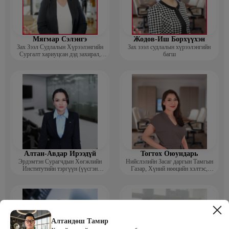
Мягмар Сэлэнгэ
Жодов-Иш Борхүүхэн
Зах Зээл Судлалын Хүрээлэнгийн
Зах зээл судлалын хүрээлэнгийн
Сургалт хариуцсан дэд захирал,
багш
“Экспорт” Академийн багш
Алтан-Авдар Ирээдүй
Тогтох Оюундарь
Эрдэмтэн Сурагчдын Хөгжлийн
Нийслэлийн Засаг даргын Тамгын
Институтийн тэргүүн (үүсгэн
Газар, Хүний нөөцийн хэлтэс,
байгуулагч)
Сургагч багш
Алтандөш Тамир