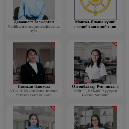
Даваацогт Золжаргал
Монгол-Японы хүний
Mindfit сэтгэл заслын төвийн Сэтгэл
нөөцийн хөгжлийн төв
зүйч
Нямжав Баясмаа
Отгонбаатар Ренчинханд
АЗЗА ТӨХК-ийн Хүний нөөцийн
UNIСЕF, НҮБ-ийн Хүүхдийн
хэлтсийн ахлах менежер
Сангийн Supporter