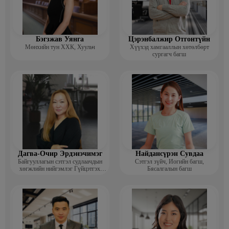
Бэгзжав Уянга
Цэрэнбалжир Отгонтүйн
Мөнхийн тун ХХК, Хуульч
Хүүхэд хамгааллын хөтөлбөрт
сургагч багш
Дагва-Очир Эрдэнэчимэг
Найдансүрэн Сувдаа
Байгууллагын сэтгэл судлаачдын
Сэтгэл зүйч, Иогийн багш,
хөгжлийн нийгэмлэг Гүйцэтгэх
Бясалгалын багш
захирал