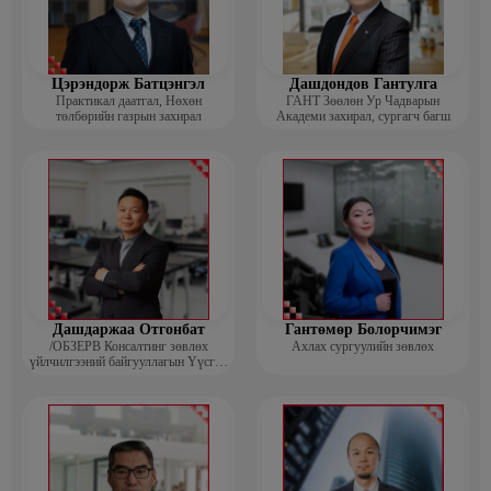
Цэрэндорж Батцэнгэл
Дашдондов Гантулга
Практикал даатгал, Нөхөн
ГАНТ Зөөлөн Ур Чадварын
төлбөрийн газрын захирал
Академи захирал, сургагч багш
Дашдаржаа Отгонбат
Гантөмөр Болорчимэг
/ОБЗЕРВ Консалтинг зөвлөх
Ахлах сургуулийн зөвлөх
үйлчилгээний байгууллагын Үүсгэн
байгуулагч, Гүйцэтгэх захирал/