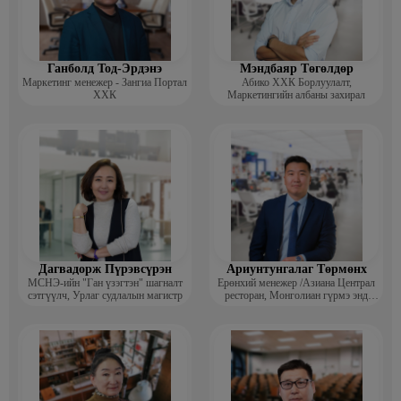
2019.11-2022.04 “НОМИН ХОЛДИНГ” ХХК / СУРГАЛТ
ХӨГЖЛИЙН ХЭЛТСИЙН ДАРГА
2018.2-2019.6 “НАНО ИНТЕРНЭЙШНЛ” ХХК / ХҮНИЙ
ХӨГЖЛИЙН АЛБАНЫ ДАРГА
Ганболд Тод-Эрдэнэ
Мэндбаяр Төгөлдөр
Маркетинг менежер - Зангиа Портал
Абико ХХК Борлуулалт,
2013-2017.6 “СКАЙ ХАЙПЕРМАРКЕТ” ХХК / ХҮНИЙ
ХХК
Маркетингийн албаны захирал
НӨӨЦИЙН АЛБАНЫ ДАРГА
2012.8-2013.6 “СКАЙ ТРЕЙДИНГ” ХХК / ХҮНИЙ НӨӨЦИЙН
АХЛАХ МЕНЕЖЕР
2011.8-2012.8 “СКАЙ ТРЕЙДИНГ” ХХК / СУРГАЛТЫН
МЕНЕЖЕР
Дагвадорж Пүрэвсүрэн
Ариунтунгалаг Төрмөнх
МСНЭ-ийн "Ган үзэгтэн" шагналт
Ерөнхий менежер /Азиана Централ
сэтгүүлч, Урлаг судлалын магистр
ресторан, Монголиан гүрмэ энд
катеринг ХХК/