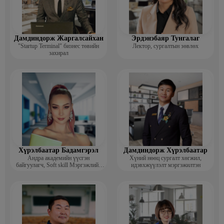
Дамдиндорж Жаргалсайхан
Эрдэнэбаяр Тунгалаг
"Startup Terminal" бизнес төвийн
Лектор, сургалтын зөвлөх
захирал
Хүрэлбаатар Бадамгэрэл
Дамдиндорж Хүрэлбаатар
Андра академийн үүсгэн
Хүний нөөц сургалт хөгжил,
байгуулагч, Soft skill Мэргэжлийн
идэвхжүүлэлт мэргэжилтэн
сургагч багш, Гоо зүйн ментор,
Монголын мисс, Топ модель