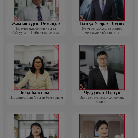
Жамъянсүрэн Оймандах
Батсүх Ундрах-Эрдэнэ
Ёс зүйн академийн үүсгэн
Көүч багш Жаргаа бизнес
байгуулагч, Гүйцэтгэх захирал
менежментийн зөвлөх
Болд Баясгалан
Чулуунбат Нэргүй
HR Consortium Үүсгэн байгуулагч
Зах зээл судлалын хүрээлэн,
Захирал