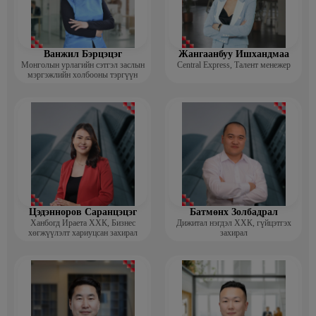
Ванжил Бэрцэцэг
Жангаанбуу Ишхандмаа
Монголын урлагийн сэтгэл заслын
Central Express, Талент менежер
мэргэжлийн холбооны тэргүүн
Цэдэнноров Саранцэцэг
Батмөнх Золбадрал
Ханбогд Ираета ХХК, Бизнес
Дижитал нэгдэл ХХК, гүйцэтгэх
хөгжүүлэлт хариуцсан захирал
захирал