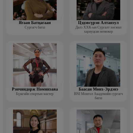
Ягаан Батцагаан
Цэдэвсүрэн Алтанзул
Сургагч багш
Далз ХХК-ын Сургалт хөгжил
хариуцсан менежер
Рэнчиндорж Номинзаяа
Баасан Мөнх-Эрдэнэ
Бүжгийн спортын мастер
BNI Монгол Академийн сургагч
багш