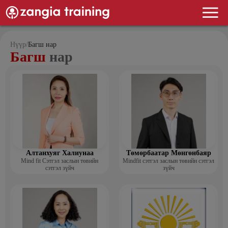
Нүүр
/
Багш нар
Багш
нар
Алтанхуяг Халиунаа
Төмөрбаатар Мөнгөнбаяр
Mind fit Сэтгэл заслын төвийн
Mindfit сэтгэл заслын төвийн сэтгэл
сэтгэл зүйч
зүйч