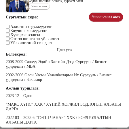
Хүний нөөцийн зөвлөх, сургагч багш
Үнэлгээ өгөх
Сургалтын сэдэв:
Үнийн санал авах
Цэдэндамба Нарантуяа
Бээжин Солонгоо
Наран анд консалтинг” ХХК-ийн
Ажилтны сэдэлжүүлэлт
Франклинкови Монгол ХХК
Көүчинг хөгжүүлэлт
Захирал
гүйцэтгэх захирал, Манлайллын
Хүчирхэг хэлцэл
трэйнер, олон улсын сургагч багш,
Сэтгэл шингэсэн үйлчилгээ
сэтгэлзүйч
Үйлчилгээний стандарт
Цааш үзэх
Боловсрол:
2008-2009 Санхүү Эдийн Засгийн Дээд Сургууль / Бизнес
удирдлага / MBA
2002-2006 Олон Улсын Улаанбаатарын Их Сургууль / Бизнес
удирдлага / Бакалавр
Уранбор Сэмбэрүү
Энхбаатар Ичинхорлоо
Ажлын туршлага:
Прус Центр ХХК-ийн Хяналт
Болор Үйлсийн Үндэс ТББ-ийн
шинжилгээ үнэлгээний дарга
үүсгэн байгуулагч, Зүрх сэтгэлийн
2023.12 – Одоо
ISO4500; ISO9001 нэгдсэн
карьер сургалтын төвийн нийгмийн
тогтолцооны хэрэгжүүлэгч
ажилтан, сургагч багш
“МАКС ХҮНС” ХХК / ХҮНИЙ ХӨГЖИЛ БОДЛОГЫН АЛБАНЫ
ДАРГА
2022.03 – 2023.6 “ТЭГШ ЧАНАР” ХХК / БОРЛУУЛАЛТЫН
АЛБАНЫ ДАРГА