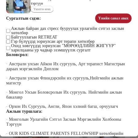
тэргүүн
Үнэлгээ өгөх
Сургалтын сэдэв:
Үнийн санал авах
Цэдэндамба Нарантуяа
Бээжин Солонгоо
Наран анд консалтинг” ХХК-ийн
Ажлын байран дах стресс бууруулах урлагийн сэтгэл заслын
Франклинкови Монгол ХХК
хөтөлбөр
Захирал
гүйцэтгэх захирал, Манлайллын
Байгууллагын RETREAT
трэйнер, олон улсын сургагч багш,
Гэр бүлүүдэд зориулсан арт терапи хөтөлбөр
сэтгэлзүйч
Охид хөвгүүдэд зориулсан "МӨРӨӨДЛИЙН ЖИГҮҮР"
харилцааны ур чадвар эзэмшүүлэх сургалт
Боловсрол:
· Австрали улсын Айкон Их сургууль, Арт терапист Магистрын
дараах мэргэжлийн Диплом
· Австрали улсын Флиндэрсийн их сургууль,Нийгмийн ажлын
магистр
· Монгол Улсын Боловсролын Их сургууль. Нийгмийн ажлын
Уранбор Сэмбэрүү
Энхбаатар Ичинхорлоо
бакалавр
Прус Центр ХХК-ийн Хяналт
Болор Үйлсийн Үндэс ТББ-ийн
шинжилгээ үнэлгээний дарга
үүсгэн байгуулагч, Зүрх сэтгэлийн
ISO4500; ISO9001 нэгдсэн
карьер сургалтын төвийн нийгмийн
· Орхон Их Сургууль, Англи, Япон хэлний багш, орчуулагч
тогтолцооны хэрэгжүүлэгч
ажилтан, сургагч багш
Ажлын туршлага:
· Монголын Урлагийн Сэтгэл Заслын Мэргэжлийн Холбооны
Тэргүүн
· OUR KIDS CLIMATE PARENTS FELLOWSHIP хөтөлбөрийн