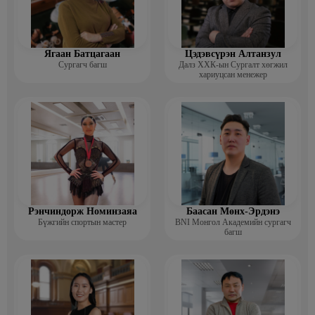
Ягаан Батцагаан
Цэдэвсүрэн Алтанзул
Сургагч багш
Далз ХХК-ын Сургалт хөгжил
хариуцсан менежер
Рэнчиндорж Номинзаяа
Баасан Мөнх-Эрдэнэ
Бүжгийн спортын мастер
BNI Монгол Академийн сургагч
багш