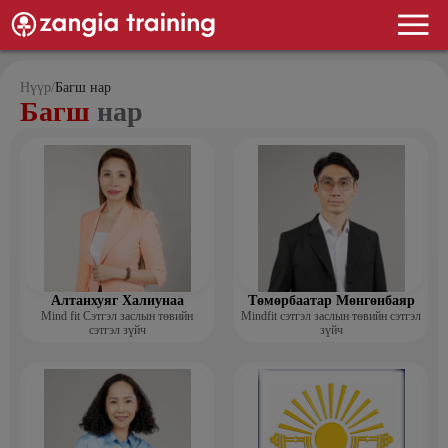
Нүүр
/
Багш нар
Багш
нар
Алтанхуяг Халиунаа
Төмөрбаатар Мөнгөнбаяр
Mind fit Сэтгэл заслын төвийн
Mindfit сэтгэл заслын төвийн сэтгэл
сэтгэл зүйч
зүйч