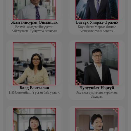
Жамъянсүрэн Оймандах
Батсүх Ундрах-Эрдэнэ
Ёс зүйн академийн үүсгэн
Көүч багш Жаргаа бизнес
байгуулагч, Гүйцэтгэх захирал
менежментийн зөвлөх
Болд Баясгалан
Чулуунбат Нэргүй
HR Consortium Үүсгэн байгуулагч
Зах зээл судлалын хүрээлэн,
Захирал