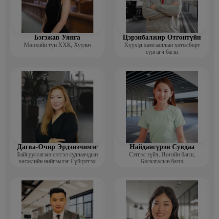
Бэгзжав Уянга
Цэрэнбалжир Отгонтүйн
Мөнхийн тун ХХК, Хуульч
Хүүхэд хамгааллын хөтөлбөрт
сургагч багш
Дагва-Очир Эрдэнэчимэг
Найдансүрэн Сувдаа
Байгууллагын сэтгэл судлаачдын
Сэтгэл зүйч, Иогийн багш,
хөгжлийн нийгэмлэг Гүйцэтгэх
Бясалгалын багш
захирал