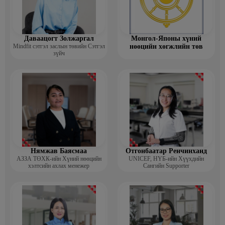
Даваацогт Золжаргал
Монгол-Японы хүний
Mindfit сэтгэл заслын төвийн Сэтгэл
нөөцийн хөгжлийн төв
зүйч
Нямжав Баясмаа
Отгонбаатар Ренчинханд
АЗЗА ТӨХК-ийн Хүний нөөцийн
UNIСЕF, НҮБ-ийн Хүүхдийн
хэлтсийн ахлах менежер
Сангийн Supporter