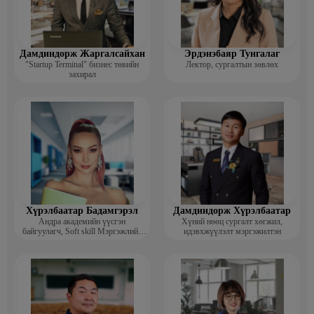
Дамдиндорж Жаргалсайхан
Эрдэнэбаяр Тунгалаг
"Startup Terminal" бизнес төвийн
Лектор, сургалтын зөвлөх
захирал
Хүрэлбаатар Бадамгэрэл
Дамдиндорж Хүрэлбаатар
Андра академийн үүсгэн
Хүний нөөц сургалт хөгжил,
байгуулагч, Soft skill Мэргэжлийн
идэвхжүүлэлт мэргэжилтэн
сургагч багш, Гоо зүйн ментор,
Монголын мисс, Топ модель