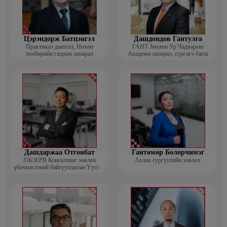
Цэрэндорж Батцэнгэл
Дашдондов Гантулга
Практикал даатгал, Нөхөн
ГАНТ Зөөлөн Ур Чадварын
төлбөрийн газрын захирал
Академи захирал, сургагч багш
Дашдаржаа Отгонбат
Гантөмөр Болорчимэг
/ОБЗЕРВ Консалтинг зөвлөх
Ахлах сургуулийн зөвлөх
үйлчилгээний байгууллагын Үүсгэн
байгуулагч, Гүйцэтгэх захирал/