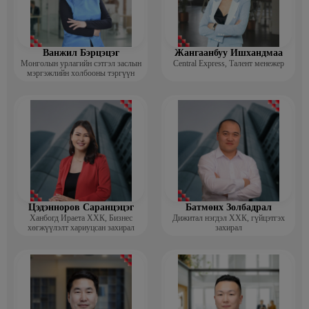
Ванжил Бэрцэцэг
Жангаанбуу Ишхандмаа
Монголын урлагийн сэтгэл заслын
Central Express, Талент менежер
мэргэжлийн холбооны тэргүүн
Цэдэнноров Саранцэцэг
Батмөнх Золбадрал
Ханбогд Ираета ХХК, Бизнес
Дижитал нэгдэл ХХК, гүйцэтгэх
хөгжүүлэлт хариуцсан захирал
захирал