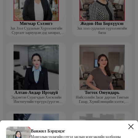
Мягмар Сэлэнгэ
Жодов-Иш Борхүүхэн
Зах Зээл Судлалын Хүрээлэнгийн
Зах зээл судлалын хүрээлэнгийн
Сургалт хариуцсан дэд захирал,
багш
“Экспорт” Академийн багш
Алтан-Авдар Ирээдүй
Тогтох Оюундарь
Эрдэмтэн Сурагчдын Хөгжлийн
Нийслэлийн Засаг даргын Тамгын
Институтийн тэргүүн (үүсгэн
Газар, Хүний нөөцийн хэлтэс,
байгуулагч)
Сургагч багш
Ванжил Бэрцэцэг
Монголын урлагийн сэтгэл заслын мэргэжлийн холбооны