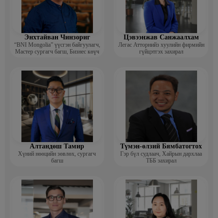
Энхтайван Чинзориг
Цэвээнжав Санжаалхам
“BNI Mongolia” үүсгэн байгуулагч,
Легас Атторнийз хуулийн фирмийн
Мастер сургагч багш, Бизнес көүч
гүйцэтгэх захирал
Алтандөш Тамир
Түмэн-өлзий Бямбатогтох
Хүний нөөцийн зөвлөх, сургагч
Гэр бүл судлаач, Хайрын дархлаа
багш
ТББ захирал