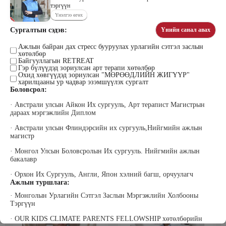
тэргүүн
Үнэлгээ өгөх
Сургалтын сэдэв:
Үнийн санал авах
Цэдэндамба Нарантуяа
Бээжин Солонгоо
Наран анд консалтинг” ХХК-ийн
Ажлын байран дах стресс бууруулах урлагийн сэтгэл заслын
Франклинкови Монгол ХХК
хөтөлбөр
Захирал
гүйцэтгэх захирал, Манлайллын
Байгууллагын RETREAT
трэйнер, олон улсын сургагч багш,
Гэр бүлүүдэд зориулсан арт терапи хөтөлбөр
сэтгэлзүйч
Охид хөвгүүдэд зориулсан "МӨРӨӨДЛИЙН ЖИГҮҮР"
харилцааны ур чадвар эзэмшүүлэх сургалт
Боловсрол:
· Австрали улсын Айкон Их сургууль, Арт терапист Магистрын
дараах мэргэжлийн Диплом
· Австрали улсын Флиндэрсийн их сургууль,Нийгмийн ажлын
магистр
· Монгол Улсын Боловсролын Их сургууль. Нийгмийн ажлын
Уранбор Сэмбэрүү
Энхбаатар Ичинхорлоо
бакалавр
Прус Центр ХХК-ийн Хяналт
Болор Үйлсийн Үндэс ТББ-ийн
шинжилгээ үнэлгээний дарга
үүсгэн байгуулагч, Зүрх сэтгэлийн
ISO4500; ISO9001 нэгдсэн
карьер сургалтын төвийн нийгмийн
· Орхон Их Сургууль, Англи, Япон хэлний багш, орчуулагч
тогтолцооны хэрэгжүүлэгч
ажилтан, сургагч багш
Ажлын туршлага:
· Монголын Урлагийн Сэтгэл Заслын Мэргэжлийн Холбооны
Тэргүүн
· OUR KIDS CLIMATE PARENTS FELLOWSHIP хөтөлбөрийн