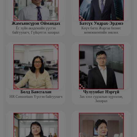
Жамъянсүрэн Оймандах
Батсүх Ундрах-Эрдэнэ
Ёс зүйн академийн үүсгэн
Көүч багш Жаргаа бизнес
байгуулагч, Гүйцэтгэх захирал
менежментийн зөвлөх
Болд Баясгалан
Чулуунбат Нэргүй
HR Consortium Үүсгэн байгуулагч
Зах зээл судлалын хүрээлэн,
Захирал