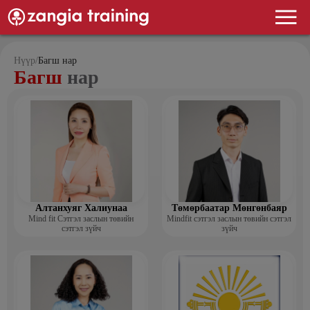
Нүүр
/
Багш нар
Багш
нар
Алтанхуяг Халиунаа
Төмөрбаатар Мөнгөнбаяр
Mind fit Сэтгэл заслын төвийн
Mindfit сэтгэл заслын төвийн сэтгэл
сэтгэл зүйч
зүйч