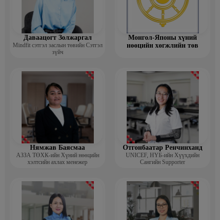
Даваацогт Золжаргал
Монгол-Японы хүний
Mindfit сэтгэл заслын төвийн Сэтгэл
нөөцийн хөгжлийн төв
зүйч
Нямжав Баясмаа
Отгонбаатар Ренчинханд
АЗЗА ТӨХК-ийн Хүний нөөцийн
UNIСЕF, НҮБ-ийн Хүүхдийн
хэлтсийн ахлах менежер
Сангийн Supporter