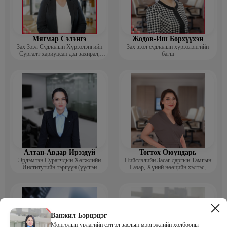
Мягмар Сэлэнгэ
Жодов-Иш Борхүүхэн
Зах Зээл Судлалын Хүрээлэнгийн
Зах зээл судлалын хүрээлэнгийн
Сургалт хариуцсан дэд захирал,
багш
“Экспорт” Академийн багш
Алтан-Авдар Ирээдүй
Тогтох Оюундарь
Эрдэмтэн Сурагчдын Хөгжлийн
Нийслэлийн Засаг даргын Тамгын
Институтийн тэргүүн (үүсгэн
Газар, Хүний нөөцийн хэлтэс,
байгуулагч)
Сургагч багш
Ванжил Бэрцэцэг
Монголын урлагийн сэтгэл заслын мэргэжлийн холбооны