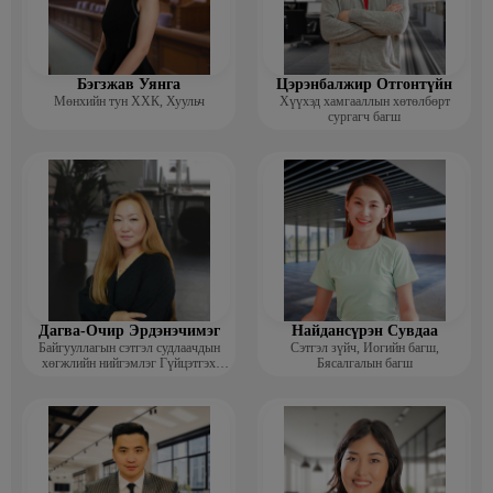
Бэгзжав Уянга
Цэрэнбалжир Отгонтүйн
Мөнхийн тун ХХК, Хуульч
Хүүхэд хамгааллын хөтөлбөрт
сургагч багш
Дагва-Очир Эрдэнэчимэг
Найдансүрэн Сувдаа
Байгууллагын сэтгэл судлаачдын
Сэтгэл зүйч, Иогийн багш,
хөгжлийн нийгэмлэг Гүйцэтгэх
Бясалгалын багш
захирал