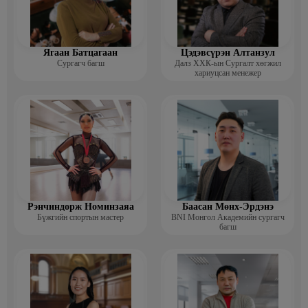
Ягаан Батцагаан
Цэдэвсүрэн Алтанзул
Сургагч багш
Далз ХХК-ын Сургалт хөгжил
хариуцсан менежер
Рэнчиндорж Номинзаяа
Баасан Мөнх-Эрдэнэ
Бүжгийн спортын мастер
BNI Монгол Академийн сургагч
багш