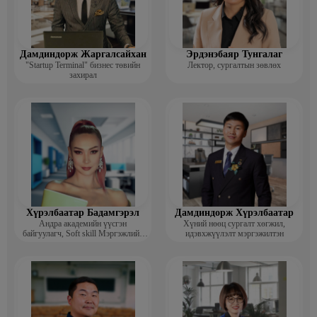
Дамдиндорж Жаргалсайхан
Эрдэнэбаяр Тунгалаг
"Startup Terminal" бизнес төвийн
Лектор, сургалтын зөвлөх
захирал
Хүрэлбаатар Бадамгэрэл
Дамдиндорж Хүрэлбаатар
Андра академийн үүсгэн
Хүний нөөц сургалт хөгжил,
байгуулагч, Soft skill Мэргэжлийн
идэвхжүүлэлт мэргэжилтэн
сургагч багш, Гоо зүйн ментор,
Монголын мисс, Топ модель