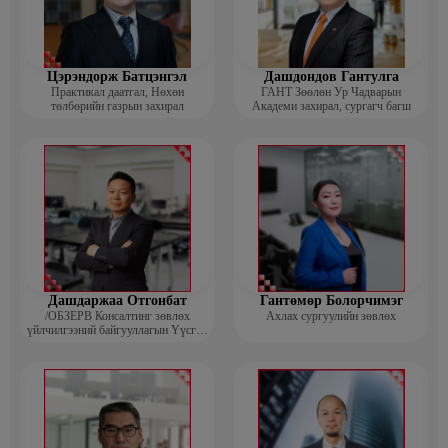
Цэрэндорж Батцэнгэл
Дашдондов Гантулга
Практикал даатгал, Нөхөн
ГАНТ Зөөлөн Ур Чадварын
төлбөрийн газрын захирал
Академи захирал, сургагч багш
Дашдаржаа Отгонбат
Гантөмөр Болорчимэг
/ОБЗЕРВ Консалтинг зөвлөх
Ахлах сургуулийн зөвлөх
үйлчилгээний байгууллагын Үүсгэн
байгуулагч, Гүйцэтгэх захирал/