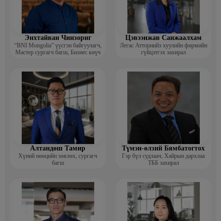
Энхтайван Чинзориг
Цэвээнжав Санжаалхам
“BNI Mongolia” үүсгэн байгуулагч,
Легас Атторнийз хуулийн фирмийн
Мастер сургагч багш, Бизнес көүч
гүйцэтгэх захирал
Алтандөш Тамир
Түмэн-өлзий Бямбатогтох
Хүний нөөцийн зөвлөх, сургагч
Гэр бүл судлаач, Хайрын дархлаа
багш
ТББ захирал