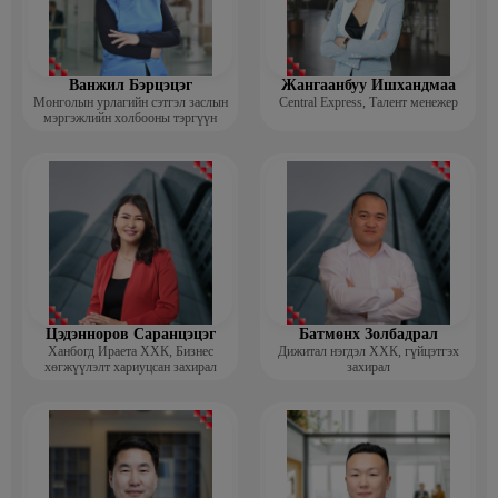
Ванжил Бэрцэцэг
Жангаанбуу Ишхандмаа
Монголын урлагийн сэтгэл заслын
Central Express, Талент менежер
мэргэжлийн холбооны тэргүүн
Цэдэнноров Саранцэцэг
Батмөнх Золбадрал
Ханбогд Ираета ХХК, Бизнес
Дижитал нэгдэл ХХК, гүйцэтгэх
хөгжүүлэлт хариуцсан захирал
захирал