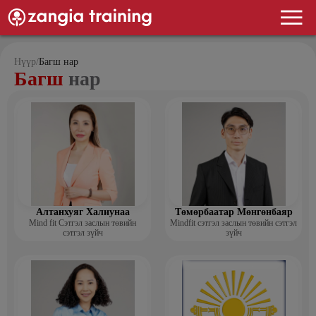
Нүүр
/
Багш нар
Багш
нар
Алтанхуяг Халиунаа
Төмөрбаатар Мөнгөнбаяр
Mind fit Сэтгэл заслын төвийн
Mindfit сэтгэл заслын төвийн сэтгэл
сэтгэл зүйч
зүйч