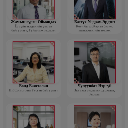
Жамъянсүрэн Оймандах
Батсүх Ундрах-Эрдэнэ
Ёс зүйн академийн үүсгэн
Көүч багш Жаргаа бизнес
байгуулагч, Гүйцэтгэх захирал
менежментийн зөвлөх
Болд Баясгалан
Чулуунбат Нэргүй
HR Consortium Үүсгэн байгуулагч
Зах зээл судлалын хүрээлэн,
Захирал