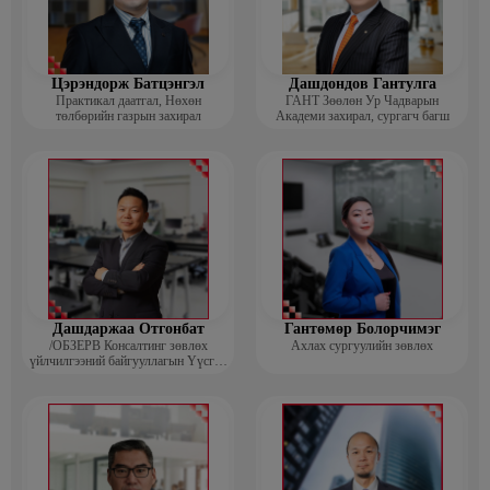
Цэрэндорж Батцэнгэл
Дашдондов Гантулга
Практикал даатгал, Нөхөн
ГАНТ Зөөлөн Ур Чадварын
төлбөрийн газрын захирал
Академи захирал, сургагч багш
Дашдаржаа Отгонбат
Гантөмөр Болорчимэг
/ОБЗЕРВ Консалтинг зөвлөх
Ахлах сургуулийн зөвлөх
үйлчилгээний байгууллагын Үүсгэн
байгуулагч, Гүйцэтгэх захирал/