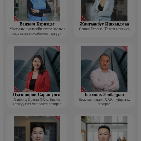
Ванжил Бэрцэцэг
Жангаанбуу Ишхандмаа
Монголын урлагийн сэтгэл заслын
Central Express, Талент менежер
мэргэжлийн холбооны тэргүүн
Цэдэнноров Саранцэцэг
Батмөнх Золбадрал
Ханбогд Ираета ХХК, Бизнес
Дижитал нэгдэл ХХК, гүйцэтгэх
хөгжүүлэлт хариуцсан захирал
захирал