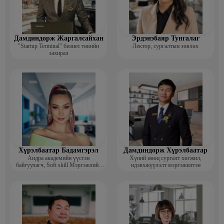
Дамдиндорж Жаргалсайхан
Эрдэнэбаяр Тунгалаг
"Startup Terminal" бизнес төвийн
Лектор, сургалтын зөвлөх
захирал
Хүрэлбаатар Бадамгэрэл
Дамдиндорж Хүрэлбаатар
Андра академийн үүсгэн
Хүний нөөц сургалт хөгжил,
байгуулагч, Soft skill Мэргэжлийн
идэвхжүүлэлт мэргэжилтэн
сургагч багш, Гоо зүйн ментор,
Монголын мисс, Топ модель