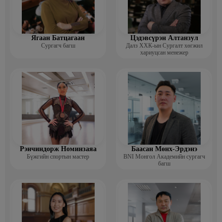
Ягаан Батцагаан
Цэдэвсүрэн Алтанзул
Сургагч багш
Далз ХХК-ын Сургалт хөгжил
хариуцсан менежер
Рэнчиндорж Номинзаяа
Баасан Мөнх-Эрдэнэ
Бүжгийн спортын мастер
BNI Монгол Академийн сургагч
багш