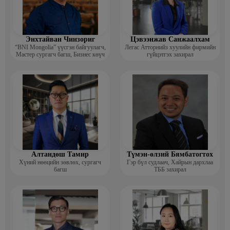
Энхтайван Чинзориг
Цэвээнжав Санжаалхам
“BNI Mongolia” үүсгэн байгуулагч,
Легас Атторнийз хуулийн фирмийн
Мастер сургагч багш, Бизнес көүч
гүйцэтгэх захирал
Алтандөш Тамир
Түмэн-өлзий Бямбатогтох
Хүний нөөцийн зөвлөх, сургагч
Гэр бүл судлаач, Хайрын дархлаа
багш
ТББ захирал