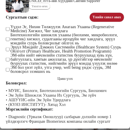
UNIСЕF, НҮБ-ийн Хүүхдийн Сангийн Supporter
Үнэлгээ өгөх
Сургалтын сэдэв:
Үнийн санал авах
Цэдэндамба Нарантуяа
Бээжин Солонгоо
Наран анд консалтинг” ХХК-ийн
Үүдэл Эс, Нөхөн Төлжүүлэх Анагаах Ухааны (Regenerative
Франклинкови Монгол ХХК
Medicine) Хөгжил, Чиг хандлага
Захирал
гүйцэтгэх захирал, Манлайллын
Биотехнологийн шинжлэх ухааны (биохими, микробиологи,
трэйнер, олон улсын сургагч багш,
генетик) хөгжил, судалгааны ирээдүйн чиг хандлага, эрүүл
сэтгэлзүйч
мэндийн суурь боловсролыг ойлгох нь
Эрүүл Мэндийг Дэмжих Системийн (Healthcare System) Суурь
Ойлголт (Primary Healthcare, Health Promotion Programm)
ЭМ-ийн нийт өвчлөлийн статистик бууруулахад хувь хүн,
байгууллага, хамтын ажиллагаа, үр дүнтэйгээр өвчлөлийг
бууруулах статистик, нийгмийн эрүүл мэндэд үзүүлэх нөлөө
ЭМ бол үнэт зүйл, утга учир, well being үндэс суурь, ЭМ
боловсрол эзэмших нь
Цааш үзэх
Боловсрол:
Уранбор Сэмбэрүү
Энхбаатар Ичинхорлоо
• МУИС, Биологи, Биотехнологийн Сургууль, Биохимич
Прус Центр ХХК-ийн Хяналт
Болор Үйлсийн Үндэс ТББ-ийн
• Эм Зүйн Шинжлэх Ухааны Их Сургууль, Эм зүйч
шинжилгээ үнэлгээний дарга
үүсгэн байгуулагч, Зүрх сэтгэлийн
• АШУҮИС-ийн Эм Зүйн Удирдлага
ISO4500; ISO9001 нэгдсэн
карьер сургалтын төвийн нийгмийн
тогтолцооны хэрэгжүүлэгч
ажилтан, сургагч багш
• (КҮНЗ ИНСТИТУТ)- Хятад Хэл
Мэргэжлийн сертификат:
• Diagnostic (Урвалж Оношлуур) салбарын дэлхийн номер 1
үйлдвэрлэгч Францын Biomerieux компаны онлайн сургалт