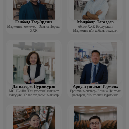
• Harvard Medical School- Biochemistry, Microbiology Course
• МУИС-ийн Ахисан Түвшний Сургууль (HPLC-ийн мэргэшсэн
мэргэжлийн сургалт)
• SUPERJUMP-Олон Улсын Оюуны Дасгалжуулагч
Ганболд Тод-Эрдэнэ
Мэндбаяр Төгөлдөр
Маркетинг менежер - Зангиа Портал
Абико ХХК Борлуулалт,
• ESP Foundation, Eva Institute-IELTS Course
ХХК
Маркетингийн албаны захирал
Ажлын туршлага:
• ‘’Шилийн Шонхор’’ ХХК Захирал
• ‘’DGB’’ LLC-Биохимич, Эмзүйч, Гадаад Харилцааны
Мэргэжилтэн
• ‘’Синапс’’ ХХК- Лабораторийн тоног төхөөрөмжийн импорт
хариуцсан гадаад харилцааны мэргэжилтэн
• ‘’УБ Ариутгал’’ ХХК, Евро Ази Трейд- Бизнес Хөгжлийн
Менежер
• ‘’Сүвэн-Уул’’ ХХК- Эмнэлгийн тоног төхөөрөмж, хэрэгслийн
гадаад харилцаа, тендер төслийн мэргэжилтэн
• Лайфтроник ХХК- Урвалж Оношлуурын Аpplication Manager
Дагвадорж Пүрэвсүрэн
Ариунтунгалаг Төрмөнх
• Ази Фарм ХХК, МEIC- Эмийн сангийн салбарын удирдлага
МСНЭ-ийн "Ган үзэгтэн" шагналт
Ерөнхий менежер /Азиана Централ
сэтгүүлч, Урлаг судлалын магистр
ресторан, Монголиан гүрмэ энд
катеринг ХХК/