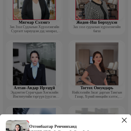
Мягмар Сэлэнгэ
Жодов-Иш Борхүүхэн
Зах Зээл Судлалын Хүрээлэнгийн
Зах зээл судлалын хүрээлэнгийн
Сургалт хариуцсан дэд захирал,
багш
“Экспорт” Академийн багш
Алтан-Авдар Ирээдүй
Тогтох Оюундарь
Эрдэмтэн Сурагчдын Хөгжлийн
Нийслэлийн Засаг даргын Тамгын
Институтийн тэргүүн (үүсгэн
Газар, Хүний нөөцийн хэлтэс,
байгуулагч)
Сургагч багш
Отгонбаатар Ренчинханд