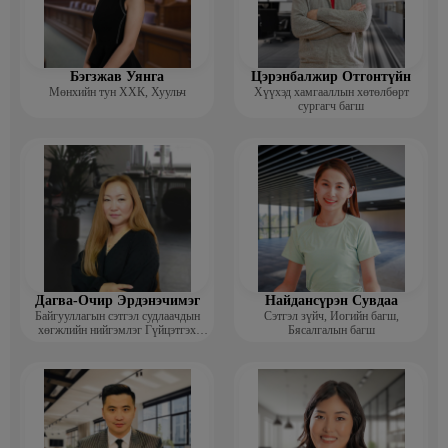
Бэгзжав Уянга
Цэрэнбалжир Отгонтүйн
Мөнхийн тун ХХК, Хуульч
Хүүхэд хамгааллын хөтөлбөрт
сургагч багш
Дагва-Очир Эрдэнэчимэг
Найдансүрэн Сувдаа
Байгууллагын сэтгэл судлаачдын
Сэтгэл зүйч, Иогийн багш,
хөгжлийн нийгэмлэг Гүйцэтгэх
Бясалгалын багш
захирал