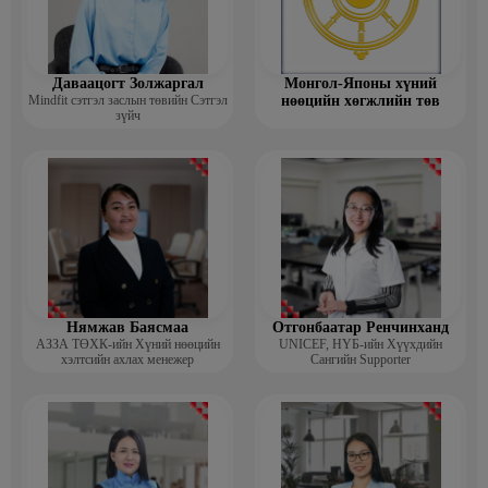
Даваацогт Золжаргал
Монгол-Японы хүний
Mindfit сэтгэл заслын төвийн Сэтгэл
нөөцийн хөгжлийн төв
зүйч
Нямжав Баясмаа
Отгонбаатар Ренчинханд
АЗЗА ТӨХК-ийн Хүний нөөцийн
UNIСЕF, НҮБ-ийн Хүүхдийн
хэлтсийн ахлах менежер
Сангийн Supporter