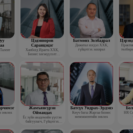
уу
Цэдэнноров
Батмөнх Золбадрал
Цэрэн
аа
Саранцэцэг
Дижитал нэгдэл ХХК,
Практик
гүйцэтгэх захирал
төлбөри
 Талент
Ханбогд Ираета ХХК,
Бизнес хөгжүүлэлт
хариуцсан захирал
орчимэг
Жамъянсүрэн
Батсүх Ундрах-Эрдэнэ
Бол
н зөвлөх
Оймандах
Көүч багш Жаргаа бизнес
HR Co
менежментийн зөвлөх
Ёс зүйн академийн үүсгэн
байгуулагч, Гүйцэтгэх
захирал