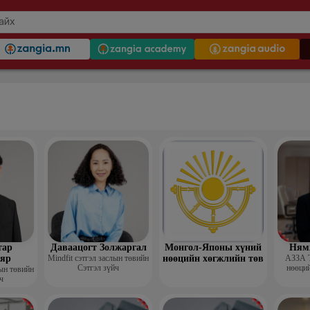
тар
Даваацогт Золжаргал
Монгол-Японы хүний
Ням
яр
Mindfit сэтгэл заслын төвийн
нөөцийн хөгжлийн төв
АЗЗА 
Сэтгэл зүйч
нөөций
лын төвийн
ч