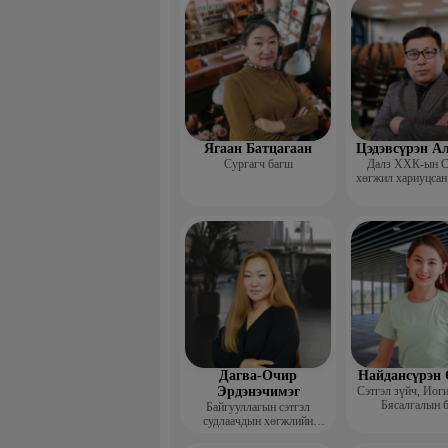
сургагч ба
Ягаан Батцагаан
Цэдэвсүрэн А
Сургагч багш
Далз ХХК-ын С
хөгжил хариуцсан
Дагва-Очир
Найдансүрэн 
Эрдэнэчимэг
Сэтгэл зүйч, Иог
Бясалгалын 
Байгууллагын сэтгэл
судлаачдын хөгжлийн
нийгэмлэг Гүйцэтгэх