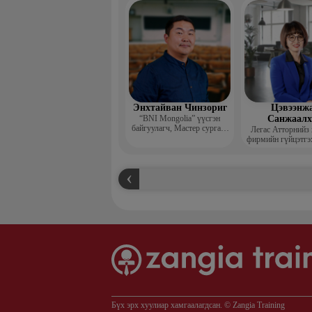
захирал
Энхтайван Чинзориг
Цэвээнж
“BNI Mongolia” үүсгэн
Санжаал
байгуулагч, Мастер сургагч
Легас Атторнийз
багш, Бизнес көүч
фирмийн гүйцэтгэ
Бүх эрх хуулиар хамгаалагдсан. © Zangia Training