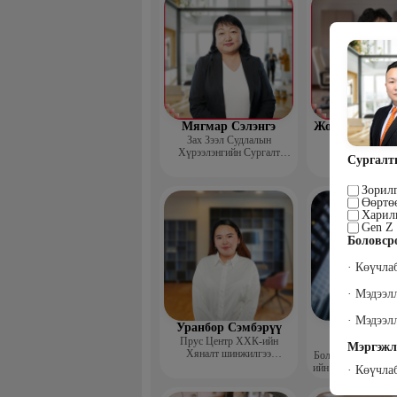
Мягмар Сэлэнгэ
Жодов-Иш Бор
Зах Зээл Судлалын
Зах зээл суд
Хүрээлэнгийн Сургалт
хүрээлэнгийн
Сургалт
хариуцсан дэд захирал,
“Экспорт” Академийн багш
Зорилг
Өөртөө
Харил
Gen Z 
Боловср
· Көүчла
· Мэдээ
· Мэдээл
Уранбор Сэмбэрүү
Энхбаат
Прус Центр ХХК-ийн
Ичинхорл
Мэргэжл
Хяналт шинжилгээ
Болор Үйлсийн Үн
үнэлгээний дарга ISO4500;
ийн үүсгэн байгуул
· Көүчла
ISO9001 нэгдсэн
сэтгэлийн карьер 
тогтолцооны хэрэгжүүлэгч
төвийн нийгмийн 