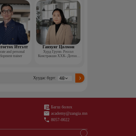
н ментор, Монголын
с, Топ модель
тогтох Итгэлт
Ганхуяг Цолмон
rate and personal
Хурд Групп- Рессол
lopment trainer
Констракшн ХХК- Дотоод
аудит, стандарт хариуцсан
ахлах менежер
Хуудас бүрт:
Багш болох
academy@zangia.mn
8057-0022