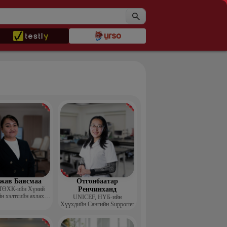
жав Баясмаа
Отгонбаатар
ТӨХК-ийн Хүний
Ренчинханд
н хэлтсийн ахлах
UNIСЕF, НҮБ-ийн
менежер
Хүүхдийн Сангийн Supporter