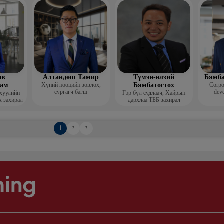
Гоо зүй
мис
ав
Алтандөш Тамир
Түмэн-өлзий
Бямба
хам
Хүний нөөцийн зөвлөх,
Бямбатогтох
Corpo
сургагч багш
deve
 хуулийн
Гэр бүл судлаач, Хайрын
х захирал
дархлаа ТББ захирал
1
2
3