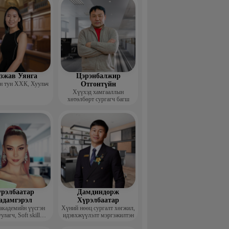
гзжав Уянга
Цэрэнбалжир
 тун ХХК, Хуульч
Отгонтүйн
Хүүхэд хамгааллын
хөтөлбөрт сургагч багш
рэлбаатар
Дамдиндорж
адамгэрэл
Хүрэлбаатар
академийн үүсгэн
Хүний нөөц сургалт хөгжил,
улагч, Soft skill
идэвхжүүлэлт мэргэжилтэн
ийн сургагч багш,