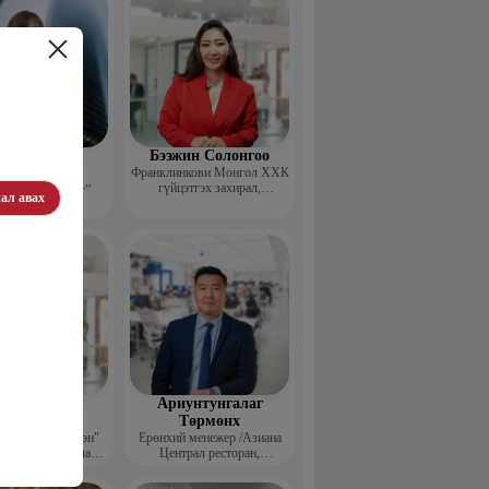
эдэндамба
Бээжин Солонгоо
арантуяа
Франклинкови Монгол ХХК
гүйцэтгэх захирал,
 анд консалтинг”
ал авах
Манлайллын трэйнер, олон
-ийн Захирал
улсын сургагч багш,
сэтгэлзүйч
агвадорж
Ариунтунгалаг
үрэвсүрэн
Төрмөнх
йн "Ган үзэгтэн"
Ерөнхий менежер /Азиана
т сэтгүүлч, Урлаг
Централ ресторан,
лалын магистр
Монголиан гүрмэ энд
катеринг ХХК/