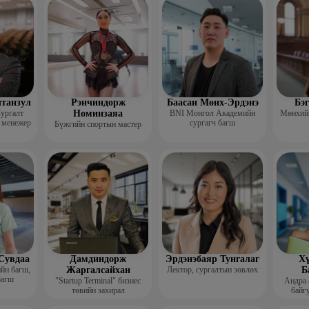
гш
лтанзул
Рэнчиндорж
Баасан Мөнх-Эрдэнэ
Бэ
ургалт
Номинзаяа
BNI Монгол Академийн
Мөнхийн
 менежер
сургагч багш
Бүжгийн спортын мастер
Сувдаа
Дамдиндорж
Эрдэнэбаяр Тунгалаг
Хү
ийн багш,
Жаргалсайхан
Лектор, сургалтын зөвлөх
Б
багш
"Startup Terminal" бизнес
Андра 
төвийн захирал
байгу
Мэргэжл