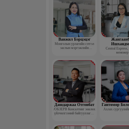
Ванжил Бэрцэцэг
Жангаанб
Монголын урлагийн сэтгэл
Ишхандм
заслын мэргэжлийн
Central Express,
холбооны тэргүүн
менежер
Дашдаржаа Отгонбат
Гантөмөр Бол
/ОБЗЕРВ Консалтинг зөвлөх
Ахлах сургуулий
үйлчилгээний байгууллагын
Үүсгэн байгуулагч,
Гүйцэтгэх захирал/