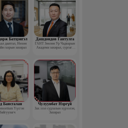
дорж Батцэнгэл
Дашдондов Гантулга
ал даатгал, Нөхөн
ГАНТ Зөөлөн Ур Чадварын
йн газрын захирал
Академи захирал, сургагч
багш
д Баясгалан
Чулуунбат Нэргүй
nsortium Үүсгэн
Зах зээл судлалын хүрээлэн,
байгуулагч
Захирал