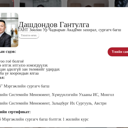
Дашдондов Гантулга
ГАНТ Зөөлөн Ур Чадварын Академи захирал, сургагч багш
Үнэлгээ өгөх
хүүхэн
Алтан-Авдар Ирээдүй
Тогтох Оюундарь
Ц
лалын
Эрдэмтэн Сурагчдын
Нийслэлийн Засаг даргын
Н
 багш
Хөгжлийн Институтийн
Тамгын Газар, Хүний
Наран
ын сэдэв:
Үнийн сан
тэргүүн (үүсгэн байгуулагч)
нөөцийн хэлтэс, Сургагч
ХХК
багш
оо гоё болгоё
 итгэх итгэлээ нэмэгдүүлэх
цан адилгүй зан төлөвийг удирдах
ба үе хоорондын ялгаа
ол:
б” Мэргэжлийн сургагч багш
ллийн Системийн Менежмент, Хүмүүнлэгийн Ухааны ИС, Монгол
лийн Системийн Менежмент, Зальцбург Их Сургууль, Австри
ар
Ганболд Тод-Эрдэнэ
Мэндбаяр Төгөлдөр
Д
оо
Маркетинг менежер - Зангиа
Абико ХХК Борлуулалт,
П
ийн сертификат:
Портал ХХК
Маркетингийн албаны
дэс ТББ-
МСНЭ-и
захирал
агч, Зүрх
шагнал
б Мэргэжлийн сургагч багш бэлтгэх 1 жилийн курс
сургалтын
суд
ажилтан,