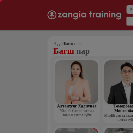
Нүүр
/
Багш нар
Багш
нар
Алтанхуяг Халиунаа
Төмөрбаа
Mind fit Сэтгэл заслын
Мөнгөнба
төвийн сэтгэл зүйч
Mindfit сэтгэл зас
сэтгэл зүй