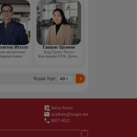
н ментор, Монголын
с, Топ модель
тогтох Итгэлт
Ганхуяг Цолмон
rate and personal
Хурд Групп- Рессол
lopment trainer
Констракшн ХХК- Дотоод
аудит, стандарт хариуцсан
ахлах менежер
Хуудас бүрт:
Багш болох
academy@zangia.mn
8057-0022