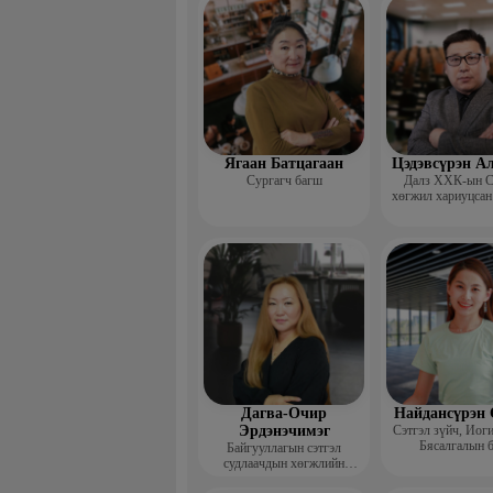
сургагч ба
Ягаан Батцагаан
Цэдэвсүрэн А
Сургагч багш
Далз ХХК-ын С
хөгжил хариуцсан
Дагва-Очир
Найдансүрэн 
Эрдэнэчимэг
Сэтгэл зүйч, Иог
Бясалгалын 
Байгууллагын сэтгэл
судлаачдын хөгжлийн
нийгэмлэг Гүйцэтгэх