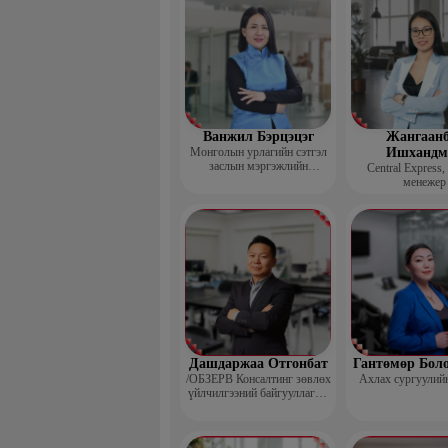
Ванжил Бэрцэцэг
Жангаанб
Монголын урлагийн сэтгэл
Ишхандм
заслын мэргэжлийн
Central Express,
холбооны тэргүүн
менежер
Дашдаржаа Отгонбат
Гантөмөр Бол
/ОБЗЕРВ Консалтинг зөвлөх
Ахлах сургуулий
үйлчилгээний байгууллагын
Үүсгэн байгуулагч,
Гүйцэтгэх захирал/