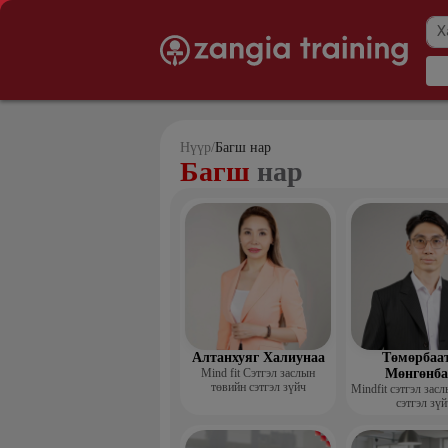
Нүүр
/
Багш нар
Багш
нар
Алтанхуяг Халиунаа
Төмөрбаа
Mind fit Сэтгэл заслын
Мөнгөнба
төвийн сэтгэл зүйч
Mindfit сэтгэл зас
сэтгэл зүй