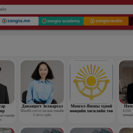
тар
Даваацогт Золжаргал
Монгол-Японы хүний
Ням
яр
Mindfit сэтгэл заслын төвийн
нөөцийн хөгжлийн төв
АЗЗА 
Сэтгэл зүйч
нөөций
лын төвийн
ч