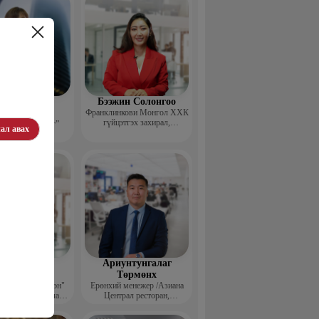
эдэндамба
Бээжин Солонгоо
арантуяа
Франклинкови Монгол ХХК
гүйцэтгэх захирал,
 анд консалтинг”
ал авах
Манлайллын трэйнер, олон
-ийн Захирал
улсын сургагч багш,
сэтгэлзүйч
агвадорж
Ариунтунгалаг
үрэвсүрэн
Төрмөнх
йн "Ган үзэгтэн"
Ерөнхий менежер /Азиана
т сэтгүүлч, Урлаг
Централ ресторан,
лалын магистр
Монголиан гүрмэ энд
катеринг ХХК/