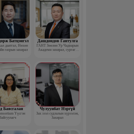
дорж Батцэнгэл
Дашдондов Гантулга
ал даатгал, Нөхөн
ГАНТ Зөөлөн Ур Чадварын
йн газрын захирал
Академи захирал, сургагч
багш
д Баясгалан
Чулуунбат Нэргүй
nsortium Үүсгэн
Зах зээл судлалын хүрээлэн,
байгуулагч
Захирал