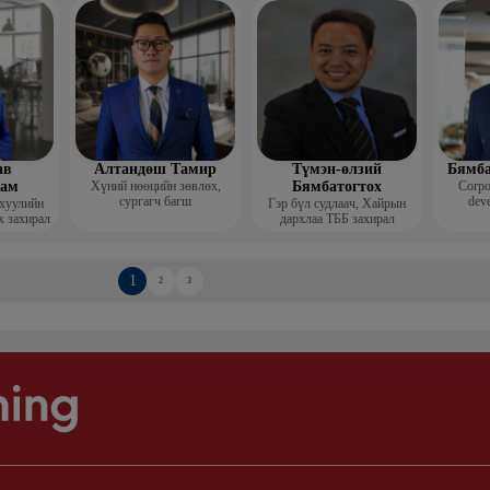
Гоо зүй
мис
ав
Алтандөш Тамир
Түмэн-өлзий
Бямба
хам
Хүний нөөцийн зөвлөх,
Бямбатогтох
Corpo
сургагч багш
deve
 хуулийн
Гэр бүл судлаач, Хайрын
х захирал
дархлаа ТББ захирал
1
2
3