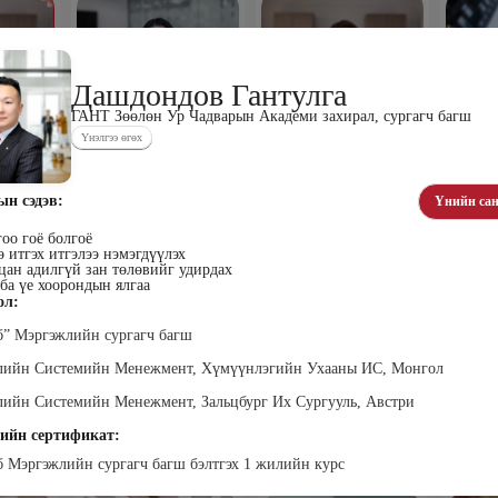
Дашдондов Гантулга
ГАНТ Зөөлөн Ур Чадварын Академи захирал, сургагч багш
Үнэлгээ өгөх
хүүхэн
Алтан-Авдар Ирээдүй
Тогтох Оюундарь
Ц
лалын
Эрдэмтэн Сурагчдын
Нийслэлийн Засаг даргын
Н
 багш
Хөгжлийн Институтийн
Тамгын Газар, Хүний
Наран
ын сэдэв:
Үнийн сан
тэргүүн (үүсгэн байгуулагч)
нөөцийн хэлтэс, Сургагч
ХХК
багш
оо гоё болгоё
 итгэх итгэлээ нэмэгдүүлэх
цан адилгүй зан төлөвийг удирдах
ба үе хоорондын ялгаа
ол:
б” Мэргэжлийн сургагч багш
ллийн Системийн Менежмент, Хүмүүнлэгийн Ухааны ИС, Монгол
лийн Системийн Менежмент, Зальцбург Их Сургууль, Австри
ар
Ганболд Тод-Эрдэнэ
Мэндбаяр Төгөлдөр
Д
оо
Маркетинг менежер - Зангиа
Абико ХХК Борлуулалт,
П
ийн сертификат:
Портал ХХК
Маркетингийн албаны
дэс ТББ-
МСНЭ-и
захирал
агч, Зүрх
шагнал
б Мэргэжлийн сургагч багш бэлтгэх 1 жилийн курс
сургалтын
суд
ажилтан,