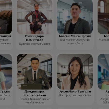
гш
лтанзул
Рэнчиндорж
Баасан Мөнх-Эрдэнэ
Бэ
ургалт
Номинзаяа
BNI Монгол Академийн
Мөнхийн
 менежер
сургагч багш
Бүжгийн спортын мастер
Сувдаа
Дамдиндорж
Эрдэнэбаяр Тунгалаг
Хү
ийн багш,
Жаргалсайхан
Лектор, сургалтын зөвлөх
Б
багш
"Startup Terminal" бизнес
Андра 
төвийн захирал
байгу
Мэргэжл