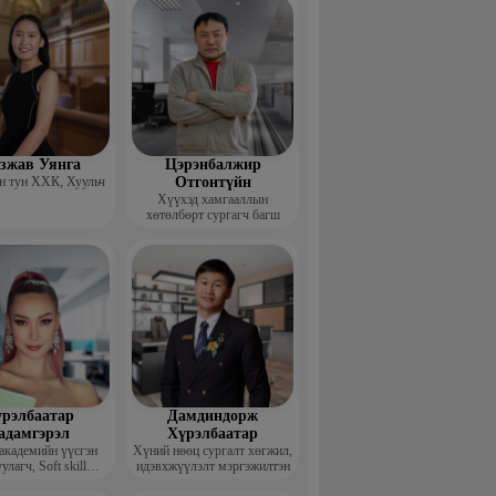
гзжав Уянга
Цэрэнбалжир
 тун ХХК, Хуульч
Отгонтүйн
Хүүхэд хамгааллын
хөтөлбөрт сургагч багш
рэлбаатар
Дамдиндорж
адамгэрэл
Хүрэлбаатар
академийн үүсгэн
Хүний нөөц сургалт хөгжил,
улагч, Soft skill
идэвхжүүлэлт мэргэжилтэн
ийн сургагч багш,