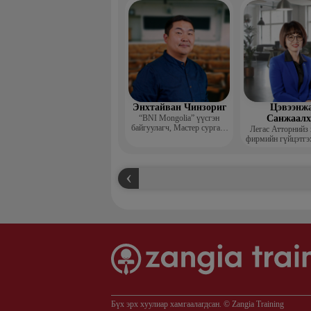
захирал
Энхтайван Чинзориг
Цэвээнж
“BNI Mongolia” үүсгэн
Санжаал
байгуулагч, Мастер сургагч
Легас Атторнийз
багш, Бизнес көүч
фирмийн гүйцэтгэ
Бүх эрх хуулиар хамгаалагдсан. © Zangia Training