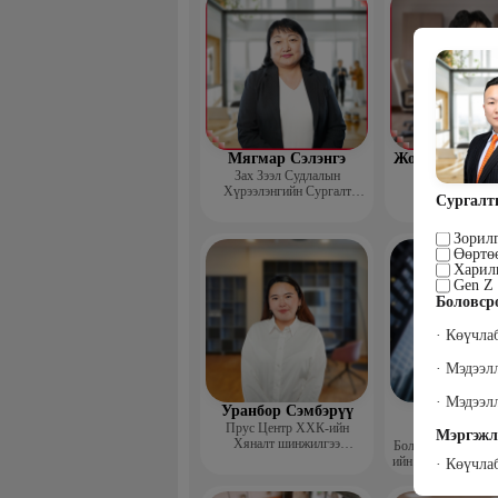
Мягмар Сэлэнгэ
Жодов-Иш Бор
Зах Зээл Судлалын
Зах зээл суд
Хүрээлэнгийн Сургалт
хүрээлэнгийн
Сургалт
хариуцсан дэд захирал,
“Экспорт” Академийн багш
Зорилг
Өөртөө
Харил
Gen Z 
Боловср
· Көүчла
· Мэдээ
· Мэдээл
Уранбор Сэмбэрүү
Энхбаат
Прус Центр ХХК-ийн
Ичинхорл
Мэргэжл
Хяналт шинжилгээ
Болор Үйлсийн Үн
үнэлгээний дарга ISO4500;
ийн үүсгэн байгуул
· Көүчла
ISO9001 нэгдсэн
сэтгэлийн карьер 
тогтолцооны хэрэгжүүлэгч
төвийн нийгмийн 