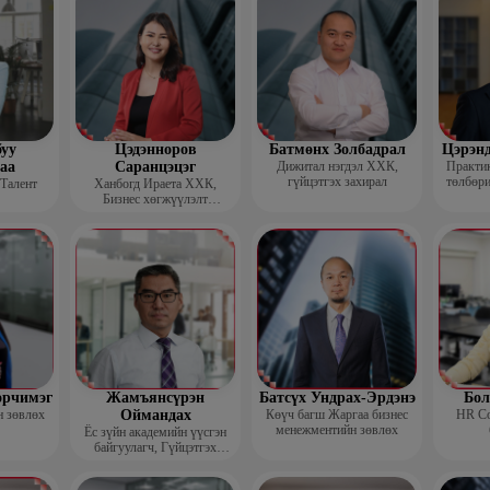
уу
Цэдэнноров
Батмөнх Золбадрал
Цэрэн
аа
Саранцэцэг
Дижитал нэгдэл ХХК,
Практик
гүйцэтгэх захирал
төлбөри
 Талент
Ханбогд Ираета ХХК,
Бизнес хөгжүүлэлт
хариуцсан захирал
орчимэг
Жамъянсүрэн
Батсүх Ундрах-Эрдэнэ
Бол
н зөвлөх
Оймандах
Көүч багш Жаргаа бизнес
HR Co
менежментийн зөвлөх
Ёс зүйн академийн үүсгэн
байгуулагч, Гүйцэтгэх
захирал