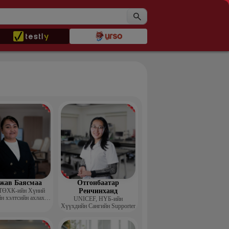
жав Баясмаа
Отгонбаатар
ТӨХК-ийн Хүний
Ренчинханд
н хэлтсийн ахлах
UNIСЕF, НҮБ-ийн
менежер
Хүүхдийн Сангийн Supporter