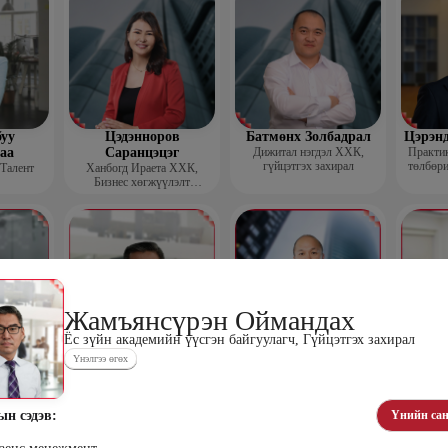
уу
Цэдэнноров
Батмөнх Золбадрал
Цэрэн
аа
Саранцэцэг
Дижитал нэгдэл ХХК,
Практик
гүйцэтгэх захирал
төлбөри
 Талент
Ханбогд Ираета ХХК,
Бизнес хөгжүүлэлт
хариуцсан захирал
Жамъянсүрэн Оймандах
Ёс зүйн академийн үүсгэн байгуулагч, Гүйцэтгэх захирал
Үнэлгээ өгөх
орчимэг
Жамъянсүрэн
Батсүх Ундрах-Эрдэнэ
Бол
н зөвлөх
Оймандах
Көүч багш Жаргаа бизнес
HR Co
менежментийн зөвлөх
Ёс зүйн академийн үүсгэн
байгуулагч, Гүйцэтгэх
ын сэдэв:
Үнийн сан
захирал