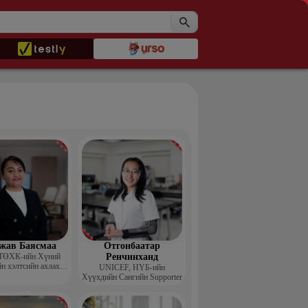
жав Баясмаа
Отгонбаатар
ТӨХК-ийн Хүний
Ренчинханд
н хэлтсийн ахлах
UNIСЕF, НҮБ-ийн
менежер
Хүүхдийн Сангийн Supporter