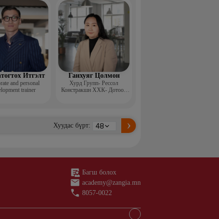
н ментор, Монголын
с, Топ модель
тогтох Итгэлт
Ганхуяг Цолмон
rate and personal
Хурд Групп- Рессол
lopment trainer
Констракшн ХХК- Дотоод
аудит, стандарт хариуцсан
ахлах менежер
Хуудас бүрт:
Багш болох
academy@zangia.mn
8057-0022