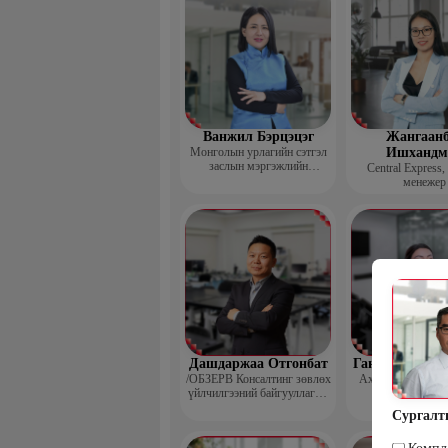
Ванжил Бэрцэцэг
Жангаанб
Монголын урлагийн сэтгэл
Ишхандм
заслын мэргэжлийн
Central Express,
холбооны тэргүүн
менежер
Дашдаржаа Отгонбат
Гантөмөр Бол
/ОБЗЕРВ Консалтинг зөвлөх
Ахлах сургуулий
үйлчилгээний байгууллагын
Үүсгэн байгуулагч,
Сургалт
Гүйцэтгэх захирал/