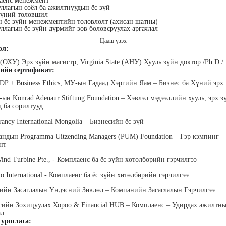
аенс менежмент
ллагын соёл ба ажилтнуудын ёс зүй
хүний төлөвшил
 ёс зүйн менежментийн төлөвлөлт (ахисан шатны)
ллагын ёс зүйн дүрмийг зөв боловсруулах аргачлал
Цааш үзэх
ол:
ХУ) Эрх зүйн магистр, Virginia State (АНУ) Хууль зүйн доктор /Ph.D./
ийн сертификат:
хүүхэн
Алтан-Авдар Ирээдүй
Тогтох Оюундарь
Ц
лалын
Эрдэмтэн Сурагчдын
Нийслэлийн Засаг даргын
Н
DP + Business Ethics, МУ-ын Гадаад Хэргийн Яам – Бизнес ба Хүний эрх
 багш
Хөгжлийн Институтийн
Тамгын Газар, Хүний
Наран
тэргүүн (үүсгэн байгуулагч)
нөөцийн хэлтэс, Сургагч
ХХК
ын Konrad Adenaur Stiftung Foundation – Хэвлэл мэдээллийн хууль, эрх з
багш
д ба сорилтууд
rancy International Mongolia – Бизнесийн ёс зүй
андын Programma Uitzending Managers (PUM) Foundation – Гэр кэмпинг
нт
Wind Turbine Pte., - Комплаенс ба ёс зүйн хөтөлбөрийн гэрчилгээ
to International - Комплаенс ба ёс зүйн хөтөлбөрийн гэрчилгээ
ар
Ганболд Тод-Эрдэнэ
Мэндбаяр Төгөлдөр
Д
ийн Засаглалын Үндэсний Зөвлөл – Компанийн Засаглалын Гэрчилгээ
оо
Маркетинг менежер - Зангиа
Абико ХХК Борлуулалт,
П
Портал ХХК
Маркетингийн албаны
дэс ТББ-
МСНЭ-и
гийн Зохицуулах Хороо & Financial HUB – Комплаенс – Удирдах ажилтн
захирал
агч, Зүрх
шагнал
ал
сургалтын
суд
уршлага:
ажилтан,