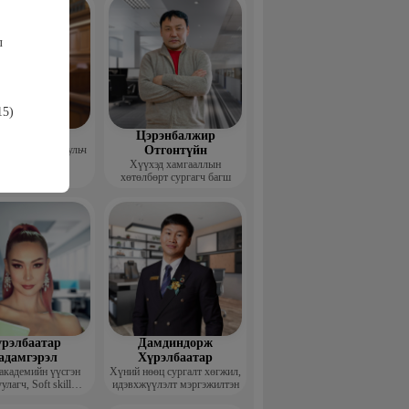
л
15)
гзжав Уянга
Цэрэнбалжир
 тун ХХК, Хуульч
Отгонтүйн
Хүүхэд хамгааллын
хөтөлбөрт сургагч багш
рэлбаатар
Дамдиндорж
адамгэрэл
Хүрэлбаатар
академийн үүсгэн
Хүний нөөц сургалт хөгжил,
улагч, Soft skill
идэвхжүүлэлт мэргэжилтэн
ийн сургагч багш,