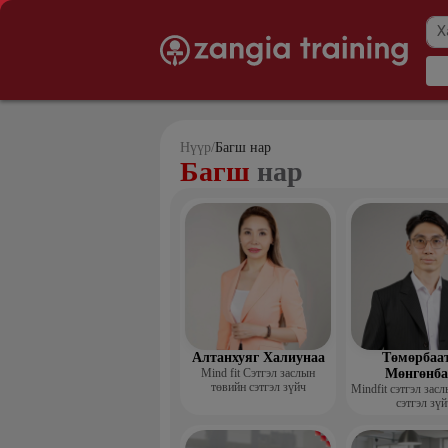
Нүүр
/
Багш нар
Багш
нар
Алтанхуяг Халиунаа
Төмөрбаа
Mind fit Сэтгэл заслын
Мөнгөнба
төвийн сэтгэл зүйч
Mindfit сэтгэл зас
сэтгэл зүй