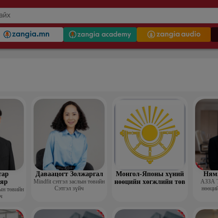
тар
Даваацогт Золжаргал
Монгол-Японы хүний
Ням
яр
Mindfit сэтгэл заслын төвийн
нөөцийн хөгжлийн төв
АЗЗА 
Сэтгэл зүйч
нөөций
лын төвийн
ч