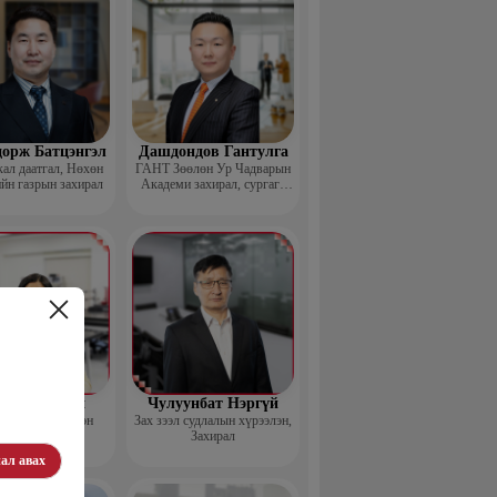
дорж Батцэнгэл
Дашдондов Гантулга
ал даатгал, Нөхөн
ГАНТ Зөөлөн Ур Чадварын
йн газрын захирал
Академи захирал, сургагч
багш
д Баясгалан
Чулуунбат Нэргүй
nsortium Үүсгэн
Зах зээл судлалын хүрээлэн,
байгуулагч
Захирал
ал авах