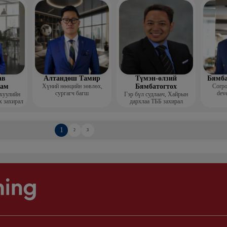
Гоо зүй
мис
ав
Алтандөш Тамир
Түмэн-өлзий
Бямба
хам
Хүний нөөцийн зөвлөх,
Бямбатогтох
Corpo
сургагч багш
deve
 хуулийн
Гэр бүл судлаач, Хайрын
х захирал
дархлаа ТББ захирал
1
2
3