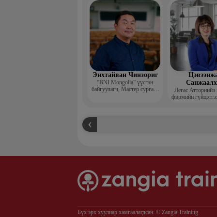
захирал
Энхтайван Чинзориг
Цэвээнж
“BNI Mongolia” үүсгэн
Санжаал
байгуулагч, Мастер сургагч
Легас Атторнийз
багш, Бизнес көүч
фирмийн гүйцэтгэ
Бүх эрх хуулиар хамгаалагдсан. © Zangia Training