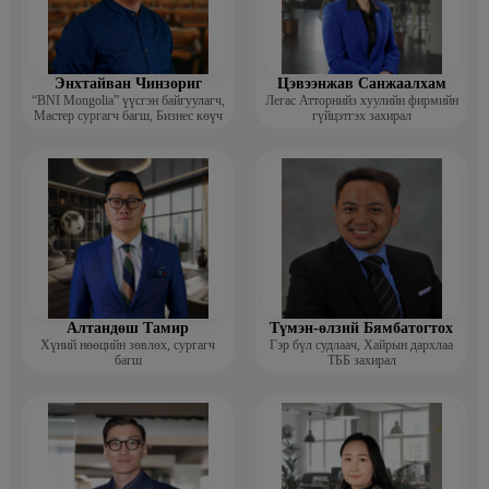
Энхтайван Чинзориг
Цэвээнжав Санжаалхам
“BNI Mongolia” үүсгэн байгуулагч,
Легас Атторнийз хуулийн фирмийн
Мастер сургагч багш, Бизнес көүч
гүйцэтгэх захирал
Алтандөш Тамир
Түмэн-өлзий Бямбатогтох
Хүний нөөцийн зөвлөх, сургагч
Гэр бүл судлаач, Хайрын дархлаа
багш
ТББ захирал