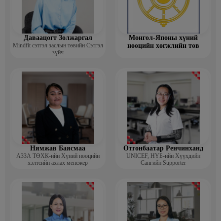
Даваацогт Золжаргал
Монгол-Японы хүний
Mindfit сэтгэл заслын төвийн Сэтгэл
нөөцийн хөгжлийн төв
зүйч
Нямжав Баясмаа
Отгонбаатар Ренчинханд
АЗЗА ТӨХК-ийн Хүний нөөцийн
UNIСЕF, НҮБ-ийн Хүүхдийн
хэлтсийн ахлах менежер
Сангийн Supporter