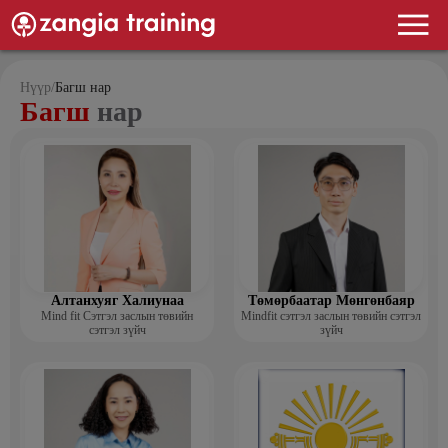
Нүүр
/
Багш нар
Багш
нар
Алтанхуяг Халиунаа
Төмөрбаатар Мөнгөнбаяр
Mind fit Сэтгэл заслын төвийн
Mindfit сэтгэл заслын төвийн сэтгэл
сэтгэл зүйч
зүйч