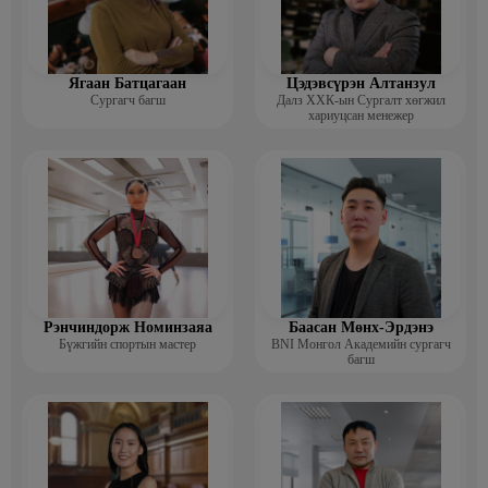
Ягаан Батцагаан
Цэдэвсүрэн Алтанзул
Сургагч багш
Далз ХХК-ын Сургалт хөгжил
хариуцсан менежер
Рэнчиндорж Номинзаяа
Баасан Мөнх-Эрдэнэ
Бүжгийн спортын мастер
BNI Монгол Академийн сургагч
багш