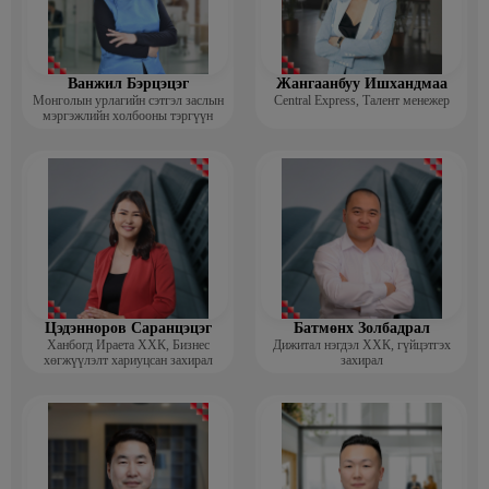
Ванжил Бэрцэцэг
Жангаанбуу Ишхандмаа
Монголын урлагийн сэтгэл заслын
Central Express, Талент менежер
мэргэжлийн холбооны тэргүүн
Цэдэнноров Саранцэцэг
Батмөнх Золбадрал
Ханбогд Ираета ХХК, Бизнес
Дижитал нэгдэл ХХК, гүйцэтгэх
хөгжүүлэлт хариуцсан захирал
захирал