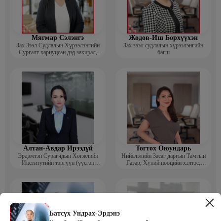
Мягмар Сэлэнгэ
Жодов-Иш Борхүүхэн
Зах Зээл Судлалын Хүрээлэнгийн
Зах зээл судлалын хүрээлэнгийн
Сургалт хариуцсан дэд захирал,
багш
“Экспорт” Академийн багш
Алтан-Авдар Ирээдүй
Тогтох Оюундарь
Эрдэмтэн Сурагчдын Хөгжлийн
Нийслэлийн Засаг даргын Тамгын
Институтийн тэргүүн (үүсгэн
Газар, Хүний нөөцийн хэлтэс,
байгуулагч)
Сургагч багш
Батсүх Ундрах-Эрдэнэ