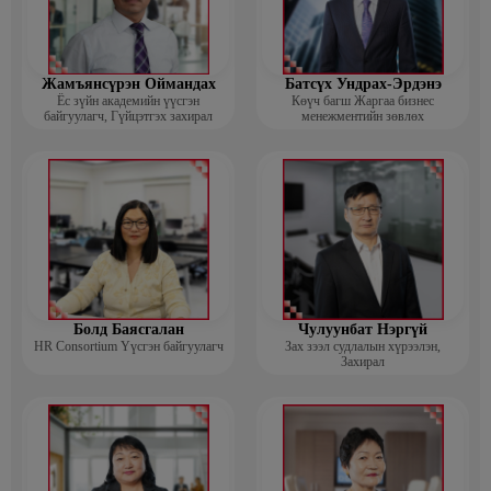
Жамъянсүрэн Оймандах
Батсүх Ундрах-Эрдэнэ
Ёс зүйн академийн үүсгэн
Көүч багш Жаргаа бизнес
байгуулагч, Гүйцэтгэх захирал
менежментийн зөвлөх
Болд Баясгалан
Чулуунбат Нэргүй
HR Consortium Үүсгэн байгуулагч
Зах зээл судлалын хүрээлэн,
Захирал