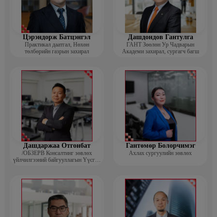
Цэрэндорж Батцэнгэл
Дашдондов Гантулга
Практикал даатгал, Нөхөн
ГАНТ Зөөлөн Ур Чадварын
төлбөрийн газрын захирал
Академи захирал, сургагч багш
Дашдаржаа Отгонбат
Гантөмөр Болорчимэг
/ОБЗЕРВ Консалтинг зөвлөх
Ахлах сургуулийн зөвлөх
үйлчилгээний байгууллагын Үүсгэн
байгуулагч, Гүйцэтгэх захирал/