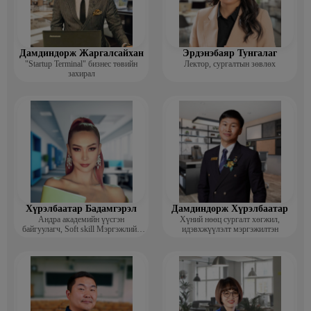
Дамдиндорж Жаргалсайхан
Эрдэнэбаяр Тунгалаг
"Startup Terminal" бизнес төвийн
Лектор, сургалтын зөвлөх
захирал
Хүрэлбаатар Бадамгэрэл
Дамдиндорж Хүрэлбаатар
Андра академийн үүсгэн
Хүний нөөц сургалт хөгжил,
байгуулагч, Soft skill Мэргэжлийн
идэвхжүүлэлт мэргэжилтэн
сургагч багш, Гоо зүйн ментор,
Монголын мисс, Топ модель