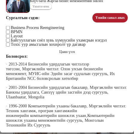
Көүч багш Жаргаа бизнес менежментийн зөвлөх
Үнэлгээ өгөх
Сургалтын сэдэв:
Үнийн санал авах
Цэдэндамба Нарантуяа
Бээжин Солонгоо
Наран анд консалтинг” ХХК-ийн
Business Process Reengineering
Франклинкови Монгол ХХК
BPMN
Захирал
гүйцэтгэх захирал, Манлайллын
Layout
трэйнер, олон улсын сургагч багш,
Байгууллагын соёл хувь хүмүүсийн ухамсрын нэгдэл
сэтгэлзүйч
Toxic уур амьсгалын хохиролт үр дагавар
Цааш үзэх
Боловсрол:
· 2013-2014 Бизнесийн удирдлагын чиглэлээр
төгссөн, Мэргэжлийн чиглэл: Олон улсын бизнесийн
менежмент, МУИС-ийн Эдийн засаг судлалын сургууль, Их
Британийн NCC боловсролын хөтөлбөр
· 2001-2004 Бизнесийн удирдлагын бакалавр, Мэргэжлийн чиглэл:
Уранбор Сэмбэрүү
Энхбаатар Ичинхорлоо
Банкны удирдлага, Санхүү эдийн засгийн дээд сургууль,
Прус Центр ХХК-ийн Хяналт
Болор Үйлсийн Үндэс ТББ-ийн
Ulaanbaatar, Mongolia
шинжилгээ үнэлгээний дарга
үүсгэн байгуулагч, Зүрх сэтгэлийн
ISO4500; ISO9001 нэгдсэн
карьер сургалтын төвийн нийгмийн
· 1996-2000 Компьютерийн ухааны бакалавр, Мэргэжлийн чиглэл:
тогтолцооны хэрэгжүүлэгч
ажилтан, сургагч багш
Техник хангамж, програм хангамжийн
инженерийн компьютерийн шинжлэх ухаан,Компьютерийн
шинжлэх ухааны менежментийн сургууль, Монголын
Техникийн Их Сургууль