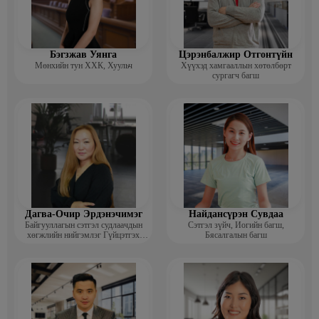
Бэгзжав Уянга
Цэрэнбалжир Отгонтүйн
Мөнхийн тун ХХК, Хуульч
Хүүхэд хамгааллын хөтөлбөрт
сургагч багш
Дагва-Очир Эрдэнэчимэг
Найдансүрэн Сувдаа
Байгууллагын сэтгэл судлаачдын
Сэтгэл зүйч, Иогийн багш,
хөгжлийн нийгэмлэг Гүйцэтгэх
Бясалгалын багш
захирал