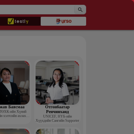
жав Баясмаа
Отгонбаатар
ТӨХК-ийн Хүний
Ренчинханд
н хэлтсийн ахлах
UNIСЕF, НҮБ-ийн
менежер
Хүүхдийн Сангийн Supporter