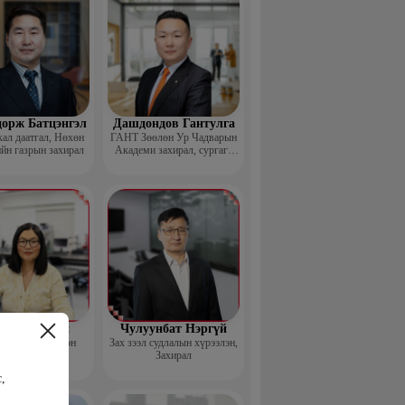
дорж Батцэнгэл
Дашдондов Гантулга
ал даатгал, Нөхөн
ГАНТ Зөөлөн Ур Чадварын
йн газрын захирал
Академи захирал, сургагч
багш
д Баясгалан
Чулуунбат Нэргүй
nsortium Үүсгэн
Зах зээл судлалын хүрээлэн,
байгуулагч
Захирал
,