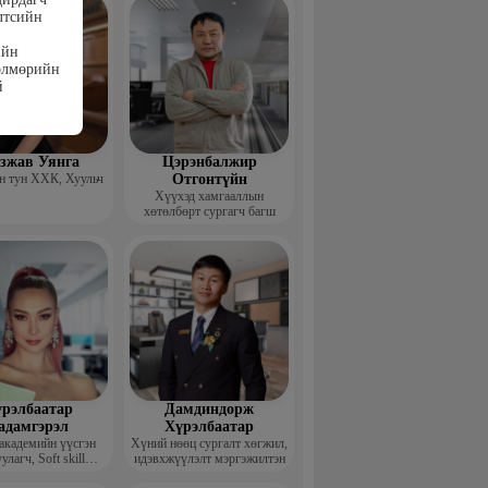
лтсийн
ийн
дөлмөрийн
й
гзжав Уянга
Цэрэнбалжир
 тун ХХК, Хуульч
Отгонтүйн
Хүүхэд хамгааллын
хөтөлбөрт сургагч багш
рэлбаатар
Дамдиндорж
адамгэрэл
Хүрэлбаатар
академийн үүсгэн
Хүний нөөц сургалт хөгжил,
улагч, Soft skill
идэвхжүүлэлт мэргэжилтэн
ийн сургагч багш,