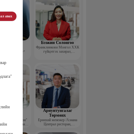
ал авах
эдэндамба
Бээжин Солонгоо
арантуяа
Франклинкови Монгол ХХК
гүйцэтгэх захирал,
 анд консалтинг”
Манлайллын трэйнер, олон
-ийн Захирал
улсын сургагч багш,
алвар
сэтгэлзүйч
длага"
слийн
агвадорж
Ариунтунгалаг
үрэвсүрэн
Төрмөнх
йн "Ган үзэгтэн"
Ерөнхий менежер /Азиана
гийн
т сэтгүүлч, Урлаг
Централ ресторан,
лалын магистр
Монголиан гүрмэ энд
катеринг ХХК/
дирдагч