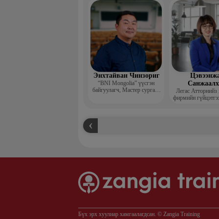
захирал
Энхтайван Чинзориг
Цэвээнж
“BNI Mongolia” үүсгэн
Санжаал
байгуулагч, Мастер сургагч
Легас Атторнийз
багш, Бизнес көүч
фирмийн гүйцэтгэ
Бүх эрх хуулиар хамгаалагдсан. © Zangia Training