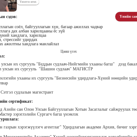
Үнэлгээ өгөх
ын сэдэв:
Үнийн сан
ллагын соёл, байгууллагын хүн, багаар ажиллах чадвар
ллага дах албан харилцааны ёс зүй
үний хандлага, харилцаа
, стрессийг удирдах
хүүхэн
Алтан-Авдар Ирээдүй
Тогтох Оюундарь
Ц
ах ажилтны хандлага манлайлал
лалын
Эрдэмтэн Сурагчдын
Нийслэлийн Засаг даргын
Н
Цааш үзэх
 багш
Хөгжлийн Институтийн
Тамгын Газар, Хүний
Наран
ол:
тэргүүн (үүсгэн байгуулагч)
нөөцийн хэлтэс, Сургагч
ХХК
багш
 улсын их сургууль "Буддын судлаач-Нийгмийн ухааны багш" дээд бак
л улсын их сургууль "Шашин судлаач" МАГИСТР
лэгийн ухааны их сургууль "Бизнесийн удирдлага-Хүний нөөцийн удир
алвар
Сэтгэл судлалын магистрант
ийн сертификат:
нд Азийн сан Олон Улсын Байгууллагын Хотын Засаглалыг сайжруулах тө
ар
Ганболд Тод-Эрдэнэ
Мэндбаяр Төгөлдөр
Д
Мастер зэрэглэлийн Сургагч багш үнэмлэх
оо
Маркетинг менежер - Зангиа
Абико ХХК Борлуулалт,
П
уршлага:
Портал ХХК
Маркетингийн албаны
дэс ТББ-
МСНЭ-и
захирал
агч, Зүрх
йн газрын хэрэгжүүлэгч агентлаг" Удирдлагын академи Архив, бичиг хэр
шагнал
сургалтын
суд
ажилтан,
Төр Менежментийн Академи" Хүний нөөцийнмэргэшүүлэх хөтөлбөрийн у