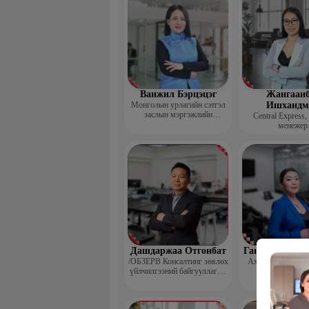
Ванжил Бэрцэцэг
Жангаанб
Монголын урлагийн сэтгэл
Ишхандм
заслын мэргэжлийн
Central Express,
холбооны тэргүүн
менежер
Дашдаржаа Отгонбат
Гантөмөр Бол
/ОБЗЕРВ Консалтинг зөвлөх
Ахлах сургуулий
үйлчилгээний байгууллагын
Үүсгэн байгуулагч,
Гүйцэтгэх захирал/