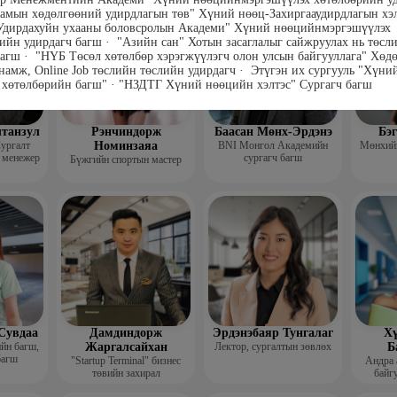
гш
Замын хөдөлгөөний удирдлагын төв" Хүний нөөц-Захиргааудирдлагын хэ
"Удирдахуйн ухааны боловсролын Академи" Хүний нөөцийнмэргэшүүлэх
ийн удирдагч багш · "Азийн сан" Хотын засаглалыг сайжруулах нь төсл
багш · "НҮБ Төсөл хөтөлбөр хэрэгжүүлэгч олон улсын байгууллага" Хө
анамж, Online Job төслийн төслийн удирдагч · Этүгэн их сургууль "Хүни
 хөтөлбөрийн багш" · "НЗДТГ Хүний нөөцийн хэлтэс" Сургагч багш
лтанзул
Рэнчиндорж
Баасан Мөнх-Эрдэнэ
Бэ
ургалт
Номинзаяа
BNI Монгол Академийн
Мөнхийн
 менежер
сургагч багш
Бүжгийн спортын мастер
Сувдаа
Дамдиндорж
Эрдэнэбаяр Тунгалаг
Хү
ийн багш,
Жаргалсайхан
Лектор, сургалтын зөвлөх
Б
багш
"Startup Terminal" бизнес
Андра 
төвийн захирал
байгу
Мэргэжл