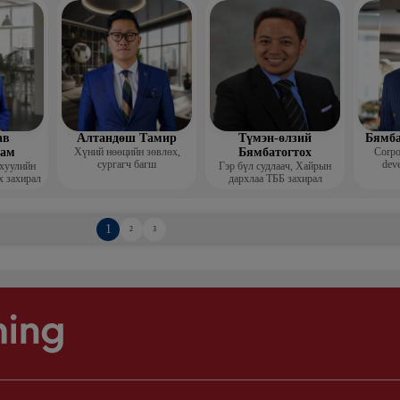
Гоо зүй
мис
ав
Алтандөш Тамир
Түмэн-өлзий
Бямба
хам
Хүний нөөцийн зөвлөх,
Бямбатогтох
Corpo
сургагч багш
deve
 хуулийн
Гэр бүл судлаач, Хайрын
х захирал
дархлаа ТББ захирал
1
2
3