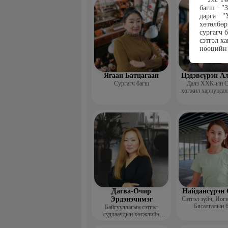
сургагч ба
багш · "
дарга · 
хөтөлбөр
сургагч 
сэтгэл х
нөөцийн
Ягаан Батцагаан
Цэдэвсүрэн А
Сургагч багш
Далз ХХК-ын С
хөгжил хариуцсан
Дагва-Очир
Найдансүрэн 
Эрдэнэчимэг
Сэтгэл зүйч, Иог
Бясалгалын 
Байгууллагын сэтгэл
судлаачдын хөгжлийн
нийгэмлэг Гүйцэтгэх