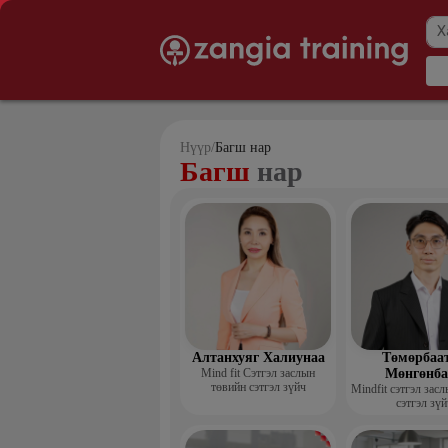
Нүүр
/
Багш нар
Багш
нар
Алтанхуяг Халиунаа
Төмөрбаа
Mind fit Сэтгэл заслын
Мөнгөнба
төвийн сэтгэл зүйч
Mindfit сэтгэл зас
сэтгэл зүй