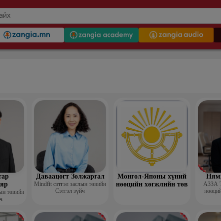
тар
Даваацогт Золжаргал
Монгол-Японы хүний
Ням
яр
Mindfit сэтгэл заслын төвийн
нөөцийн хөгжлийн төв
АЗЗА 
Сэтгэл зүйч
нөөций
лын төвийн
ч