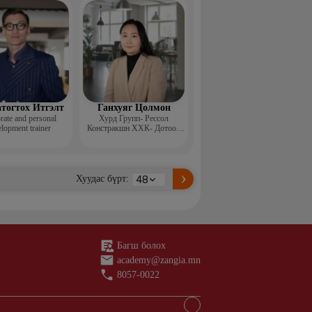
н ментор, Монголын
с, Топ модель
тогтох Итгэлт
Ганхуяг Цолмон
rate and personal
Хурд Групп- Рессол
lopment trainer
Констракшн ХХК- Дотоод
аудит, стандарт хариуцсан
ахлах менежер
Хуудас бүрт:
Багш болох
academy@zangia.mn
8057-0022