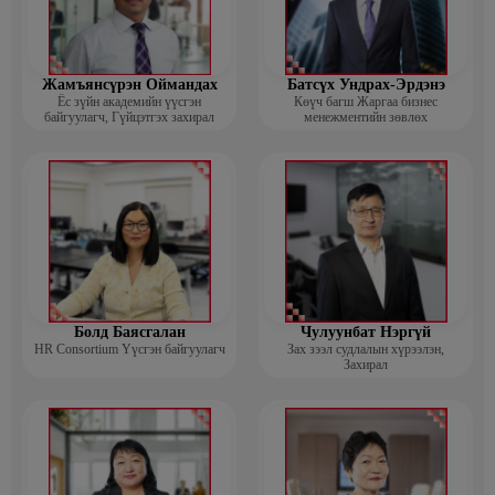
Жамъянсүрэн Оймандах
Батсүх Ундрах-Эрдэнэ
Ёс зүйн академийн үүсгэн
Көүч багш Жаргаа бизнес
байгуулагч, Гүйцэтгэх захирал
менежментийн зөвлөх
Болд Баясгалан
Чулуунбат Нэргүй
HR Consortium Үүсгэн байгуулагч
Зах зээл судлалын хүрээлэн,
Захирал