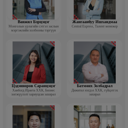
Ванжил Бэрцэцэг
Жангаанбуу Ишхандмаа
Монголын урлагийн сэтгэл заслын
Central Express, Талент менежер
мэргэжлийн холбооны тэргүүн
Цэдэнноров Саранцэцэг
Батмөнх Золбадрал
Ханбогд Ираета ХХК, Бизнес
Дижитал нэгдэл ХХК, гүйцэтгэх
хөгжүүлэлт хариуцсан захирал
захирал