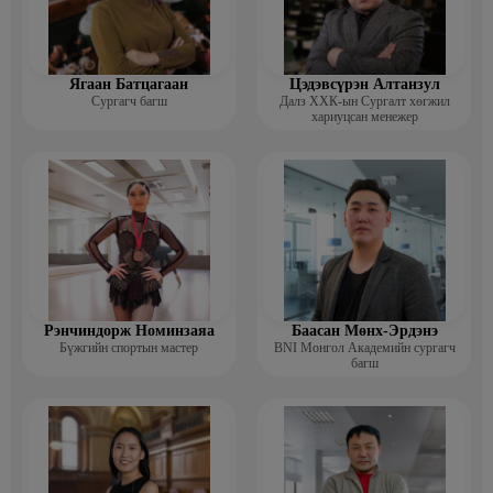
Ягаан Батцагаан
Цэдэвсүрэн Алтанзул
Сургагч багш
Далз ХХК-ын Сургалт хөгжил
хариуцсан менежер
Рэнчиндорж Номинзаяа
Баасан Мөнх-Эрдэнэ
Бүжгийн спортын мастер
BNI Монгол Академийн сургагч
багш