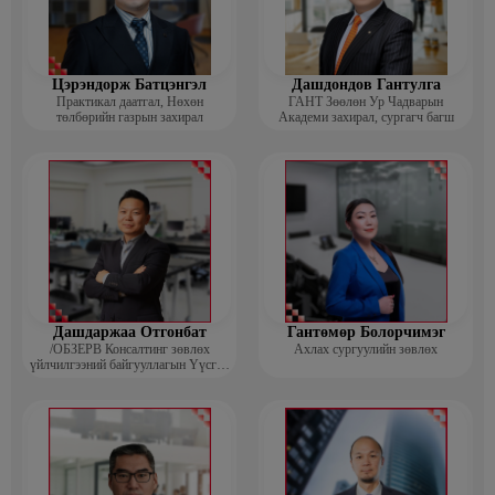
Цэрэндорж Батцэнгэл
Дашдондов Гантулга
Практикал даатгал, Нөхөн
ГАНТ Зөөлөн Ур Чадварын
төлбөрийн газрын захирал
Академи захирал, сургагч багш
Дашдаржаа Отгонбат
Гантөмөр Болорчимэг
/ОБЗЕРВ Консалтинг зөвлөх
Ахлах сургуулийн зөвлөх
үйлчилгээний байгууллагын Үүсгэн
байгуулагч, Гүйцэтгэх захирал/