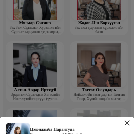
Мягмар Сэлэнгэ
Жодов-Иш Борхүүхэн
Зах Зээл Судлалын Хүрээлэнгийн
Зах зээл судлалын хүрээлэнгийн
Сургалт хариуцсан дэд захирал,
багш
“Экспорт” Академийн багш
Алтан-Авдар Ирээдүй
Тогтох Оюундарь
Эрдэмтэн Сурагчдын Хөгжлийн
Нийслэлийн Засаг даргын Тамгын
Институтийн тэргүүн (үүсгэн
Газар, Хүний нөөцийн хэлтэс,
байгуулагч)
Сургагч багш
Цэдэндамба Нарантуяа