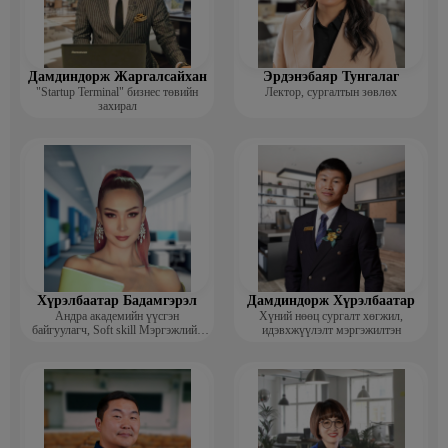
Дамдиндорж Жаргалсайхан
Эрдэнэбаяр Тунгалаг
"Startup Terminal" бизнес төвийн
Лектор, сургалтын зөвлөх
захирал
Хүрэлбаатар Бадамгэрэл
Дамдиндорж Хүрэлбаатар
Андра академийн үүсгэн
Хүний нөөц сургалт хөгжил,
байгуулагч, Soft skill Мэргэжлийн
идэвхжүүлэлт мэргэжилтэн
сургагч багш, Гоо зүйн ментор,
Монголын мисс, Топ модель