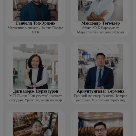
· МУИС-Хууль Зүйн Сургуулийн бакалаврын диплом
Ажлын туршлага:
· Наран анд консалтинг ХХК-ийн Захирал, АЛС Групп ХХК
Хүний нөөцийн албаны дарга, М-Си-Эс Групп хуульч
Ганболд Тод-Эрдэнэ
Мэндбаяр Төгөлдөр
Маркетинг менежер - Зангиа Портал
Абико ХХК Борлуулалт,
ХХК
Маркетингийн албаны захирал
Дагвадорж Пүрэвсүрэн
Ариунтунгалаг Төрмөнх
МСНЭ-ийн "Ган үзэгтэн" шагналт
Ерөнхий менежер /Азиана Централ
сэтгүүлч, Урлаг судлалын магистр
ресторан, Монголиан гүрмэ энд
катеринг ХХК/