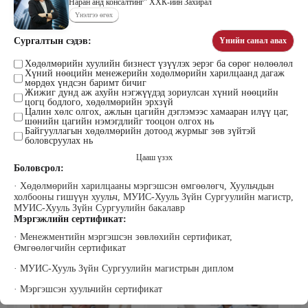
Наран анд консалтинг” ХХК-ийн Захирал
Үнэлгээ өгөх
Сургалтын сэдэв:
Үнийн санал авах
Цэдэндамба Нарантуяа
Бээжин Солонгоо
Наран анд консалтинг” ХХК-ийн
Хөдөлмөрийн хуулийн бизнест үзүүлэх эерэг ба сөрөг нөлөөлөл
Франклинкови Монгол ХХК
Хүний нөөцийн менежерийн хөдөлмөрийн харилцаанд дагаж
Захирал
гүйцэтгэх захирал, Манлайллын
мөрдөх үндсэн баримт бичиг
трэйнер, олон улсын сургагч багш,
Жижиг дунд аж ахуйн нэгжүүдэд зориулсан хүний нөөцийн
сэтгэлзүйч
цогц бодлого, хөдөлмөрийн эрхзүй
Цалин хөлс олгох, ажлын цагийн дэглэмээс хамааран илүү цаг,
шөнийн цагийн нэмэгдлийг тооцон олгох нь
Байгууллагын хөдөлмөрийн дотоод журмыг зөв зүйтэй
боловсруулах нь
Цааш үзэх
Боловсрол:
· Хөдөлмөрийн харилцааны мэргэшсэн өмгөөлөгч, Хуульчдын
холбооны гишүүн хуульч, МУИС-Хууль Зүйн Сургуулийн магистр,
Уранбор Сэмбэрүү
Энхбаатар Ичинхорлоо
МУИС-Хууль Зүйн Сургуулийн бакалавр
Прус Центр ХХК-ийн Хяналт
Болор Үйлсийн Үндэс ТББ-ийн
Мэргэжлийн сертификат:
шинжилгээ үнэлгээний дарга
үүсгэн байгуулагч, Зүрх сэтгэлийн
· Менежментийн мэргэшсэн зөвлөхийн сертификат,
ISO4500; ISO9001 нэгдсэн
карьер сургалтын төвийн нийгмийн
тогтолцооны хэрэгжүүлэгч
ажилтан, сургагч багш
Өмгөөлөгчийн сертификат
· МУИС-Хууль Зүйн Сургуулийн магистрын диплом
· Мэргэшсэн хуульчийн сертификат