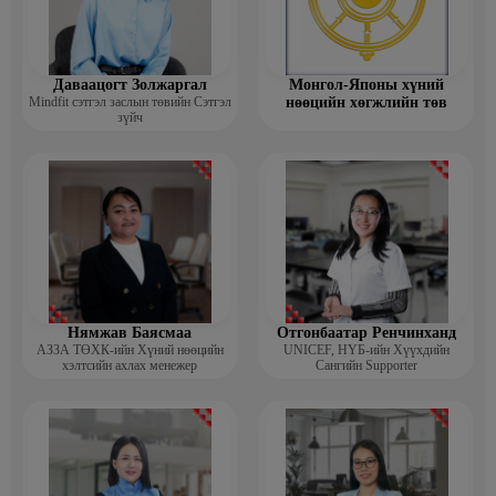
Даваацогт Золжаргал
Монгол-Японы хүний
Mindfit сэтгэл заслын төвийн Сэтгэл
нөөцийн хөгжлийн төв
зүйч
Нямжав Баясмаа
Отгонбаатар Ренчинханд
АЗЗА ТӨХК-ийн Хүний нөөцийн
UNIСЕF, НҮБ-ийн Хүүхдийн
хэлтсийн ахлах менежер
Сангийн Supporter