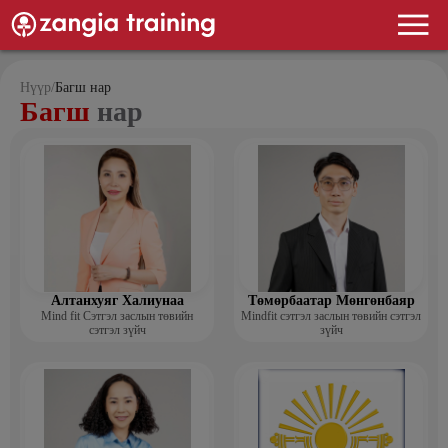
Нүүр
/
Багш нар
Багш
нар
Алтанхуяг Халиунаа
Төмөрбаатар Мөнгөнбаяр
Mind fit Сэтгэл заслын төвийн
Mindfit сэтгэл заслын төвийн сэтгэл
сэтгэл зүйч
зүйч