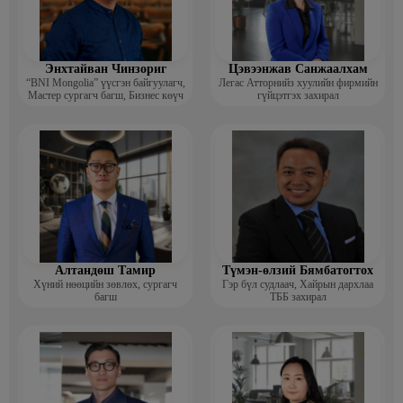
Энхтайван Чинзориг
Цэвээнжав Санжаалхам
“BNI Mongolia” үүсгэн байгуулагч,
Легас Атторнийз хуулийн фирмийн
Мастер сургагч багш, Бизнес көүч
гүйцэтгэх захирал
Алтандөш Тамир
Түмэн-өлзий Бямбатогтох
Хүний нөөцийн зөвлөх, сургагч
Гэр бүл судлаач, Хайрын дархлаа
багш
ТББ захирал