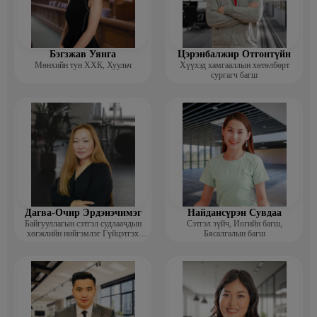
Бэгзжав Уянга
Цэрэнбалжир Отгонтүйн
Мөнхийн тун ХХК, Хуульч
Хүүхэд хамгааллын хөтөлбөрт
сургагч багш
Дагва-Очир Эрдэнэчимэг
Найдансүрэн Сувдаа
Байгууллагын сэтгэл судлаачдын
Сэтгэл зүйч, Иогийн багш,
хөгжлийн нийгэмлэг Гүйцэтгэх
Бясалгалын багш
захирал