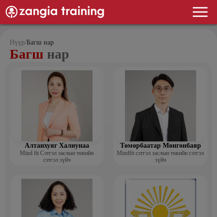
Нүүр
/
Багш нар
Багш
нар
Алтанхуяг Халиунаа
Төмөрбаатар Мөнгөнбаяр
Mind fit Сэтгэл заслын төвийн
Mindfit сэтгэл заслын төвийн сэтгэл
сэтгэл зүйч
зүйч