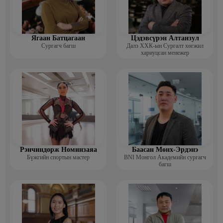
Ягаан Батцагаан
Цэдэвсүрэн Алтанзул
Сургагч багш
Далз ХХК-ын Сургалт хөгжил
хариуцсан менежер
Рэнчиндорж Номинзаяа
Баасан Мөнх-Эрдэнэ
Бүжгийн спортын мастер
BNI Монгол Академийн сургагч
багш