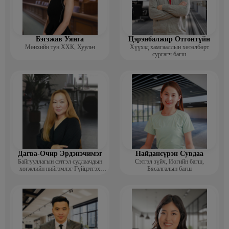
Бэгзжав Уянга
Цэрэнбалжир Отгонтүйн
Мөнхийн тун ХХК, Хуульч
Хүүхэд хамгааллын хөтөлбөрт
сургагч багш
Дагва-Очир Эрдэнэчимэг
Найдансүрэн Сувдаа
Байгууллагын сэтгэл судлаачдын
Сэтгэл зүйч, Иогийн багш,
хөгжлийн нийгэмлэг Гүйцэтгэх
Бясалгалын багш
захирал