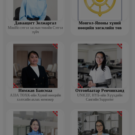
Даваацогт Золжаргал
Монгол-Японы хүний
Mindfit сэтгэл заслын төвийн Сэтгэл
нөөцийн хөгжлийн төв
зүйч
Нямжав Баясмаа
Отгонбаатар Ренчинханд
АЗЗА ТӨХК-ийн Хүний нөөцийн
UNIСЕF, НҮБ-ийн Хүүхдийн
хэлтсийн ахлах менежер
Сангийн Supporter