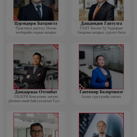
Цэрэндорж Батцэнгэл
Дашдондов Гантулга
Практикал даатгал, Нөхөн
ГАНТ Зөөлөн Ур Чадварын
төлбөрийн газрын захирал
Академи захирал, сургагч багш
Дашдаржаа Отгонбат
Гантөмөр Болорчимэг
/ОБЗЕРВ Консалтинг зөвлөх
Ахлах сургуулийн зөвлөх
үйлчилгээний байгууллагын Үүсгэн
байгуулагч, Гүйцэтгэх захирал/