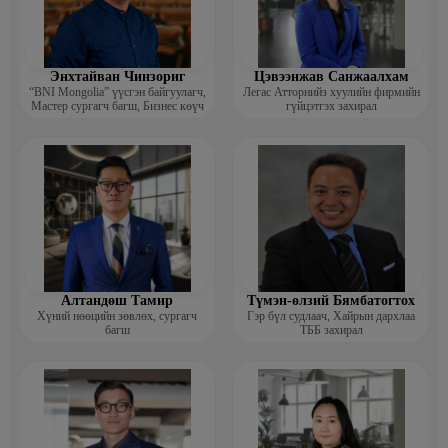
Энхтайван Чинзориг
Цэвээнжав Санжаалхам
“BNI Mongolia” үүсгэн байгуулагч,
Легас Атторнийз хуулийн фирмийн
Мастер сургагч багш, Бизнес көүч
гүйцэтгэх захирал
Алтандөш Тамир
Түмэн-өлзий Бямбатогтох
Хүний нөөцийн зөвлөх, сургагч
Гэр бүл судлаач, Хайрын дархлаа
багш
ТББ захирал