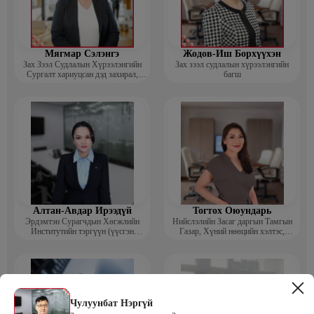
Мягмар Сэлэнгэ
Жодов-Иш Борхүүхэн
Зах Зээл Судлалын Хүрээлэнгийн
Зах зээл судлалын хүрээлэнгийн
Сургалт хариуцсан дэд захирал,
багш
“Экспорт” Академийн багш
Алтан-Авдар Ирээдүй
Тогтох Оюундарь
Эрдэмтэн Сурагчдын Хөгжлийн
Нийслэлийн Засаг даргын Тамгын
Институтийн тэргүүн (үүсгэн
Газар, Хүний нөөцийн хэлтэс,
байгуулагч)
Сургагч багш
Чулуунбат Нэргүй