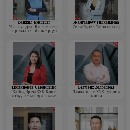
Ванжил Бэрцэцэг
Жангаанбуу Ишхандмаа
Монголын урлагийн сэтгэл заслын
Central Express, Талент менежер
мэргэжлийн холбооны тэргүүн
Цэдэнноров Саранцэцэг
Батмөнх Золбадрал
Ханбогд Ираета ХХК, Бизнес
Дижитал нэгдэл ХХК, гүйцэтгэх
хөгжүүлэлт хариуцсан захирал
захирал