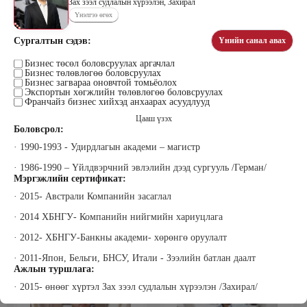
Зах зээл судлалын хүрээлэн, Захирал
Үнэлгээ өгөх
Сургалтын сэдэв:
Үнийн санал авах
Цэдэндамба Нарантуяа
Бээжин Солонгоо
Наран анд консалтинг” ХХК-ийн
Бизнес төсөл боловсруулах аргачлал
Франклинкови Монгол ХХК
Бизнес төлөвлөгөө боловсруулах
Захирал
гүйцэтгэх захирал, Манлайллын
Бизнес загвараа оновчтой томьёолох
трэйнер, олон улсын сургагч багш,
Экспортын хөгжлийн төлөвлөгөө боловсруулах
сэтгэлзүйч
Франчайз бизнес хийхэд анхаарах асуудлууд
Цааш үзэх
Боловсрол:
· 1990-1993 - Удирдлагын академи – магистр
· 1986-1990 – Үйлдвэрчний эвлэлийн дээд сургууль /Герман/
Мэргэжлийн сертификат:
· 2015- Австрали Компанийн засаглал
Уранбор Сэмбэрүү
Энхбаатар Ичинхорлоо
· 2014 ХБНГУ- Компанийн нийгмийн хариуцлага
Прус Центр ХХК-ийн Хяналт
Болор Үйлсийн Үндэс ТББ-ийн
шинжилгээ үнэлгээний дарга
үүсгэн байгуулагч, Зүрх сэтгэлийн
ISO4500; ISO9001 нэгдсэн
карьер сургалтын төвийн нийгмийн
· 2012- ХБНГУ-Банкны академи- хөрөнгө оруулалт
тогтолцооны хэрэгжүүлэгч
ажилтан, сургагч багш
· 2011-Япон, Бельги, БНСУ, Итали - Зээлийн батлан даалт
Ажлын туршлага:
· 2015- өнөөг хүртэл Зах зээл судлалын хүрээлэн /Захирал/