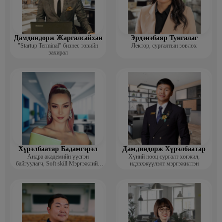
Дамдиндорж Жаргалсайхан
Эрдэнэбаяр Тунгалаг
"Startup Terminal" бизнес төвийн
Лектор, сургалтын зөвлөх
захирал
Хүрэлбаатар Бадамгэрэл
Дамдиндорж Хүрэлбаатар
Андра академийн үүсгэн
Хүний нөөц сургалт хөгжил,
байгуулагч, Soft skill Мэргэжлийн
идэвхжүүлэлт мэргэжилтэн
сургагч багш, Гоо зүйн ментор,
Монголын мисс, Топ модель