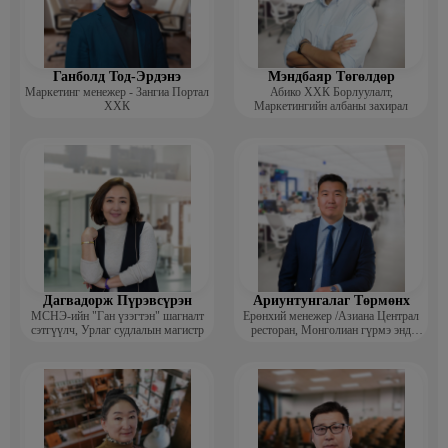
· 2000-2015 – Монголын Үндэсний Худалдаа Аж Үйлдвэрийн
Танхим / газрын дарга/
· 1993-2000 – Зах зээл судлалын хүрээлэн /судлаач/
Ганболд Тод-Эрдэнэ
Мэндбаяр Төгөлдөр
Маркетинг менежер - Зангиа Портал
Абико ХХК Борлуулалт,
ХХК
Маркетингийн албаны захирал
Дагвадорж Пүрэвсүрэн
Ариунтунгалаг Төрмөнх
МСНЭ-ийн "Ган үзэгтэн" шагналт
Ерөнхий менежер /Азиана Централ
сэтгүүлч, Урлаг судлалын магистр
ресторан, Монголиан гүрмэ энд
катеринг ХХК/