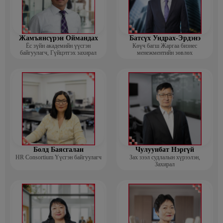
Жамъянсүрэн Оймандах
Батсүх Ундрах-Эрдэнэ
Ёс зүйн академийн үүсгэн
Көүч багш Жаргаа бизнес
байгуулагч, Гүйцэтгэх захирал
менежментийн зөвлөх
Болд Баясгалан
Чулуунбат Нэргүй
HR Consortium Үүсгэн байгуулагч
Зах зээл судлалын хүрээлэн,
Захирал