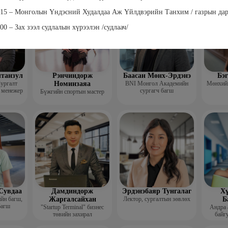
гш
015 – Монголын Үндэсний Худалдаа Аж Үйлдвэрийн Танхим / газрын дар
000 – Зах зээл судлалын хүрээлэн /судлаач/
лтанзул
Рэнчиндорж
Баасан Мөнх-Эрдэнэ
Бэ
ургалт
Номинзаяа
BNI Монгол Академийн
Мөнхийн
 менежер
сургагч багш
Бүжгийн спортын мастер
Сувдаа
Дамдиндорж
Эрдэнэбаяр Тунгалаг
Хү
ийн багш,
Жаргалсайхан
Лектор, сургалтын зөвлөх
Б
багш
"Startup Terminal" бизнес
Андра 
төвийн захирал
байгу
Мэргэжл