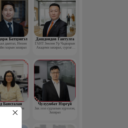
дорж Батцэнгэл
Дашдондов Гантулга
ал даатгал, Нөхөн
ГАНТ Зөөлөн Ур Чадварын
йн газрын захирал
Академи захирал, сургагч
багш
д Баясгалан
Чулуунбат Нэргүй
nsortium Үүсгэн
Зах зээл судлалын хүрээлэн,
байгуулагч
Захирал