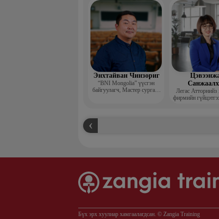
захирал
Энхтайван Чинзориг
Цэвээнж
“BNI Mongolia” үүсгэн
Санжаал
байгуулагч, Мастер сургагч
Легас Атторнийз
багш, Бизнес көүч
фирмийн гүйцэтгэ
Бүх эрх хуулиар хамгаалагдсан. © Zangia Training