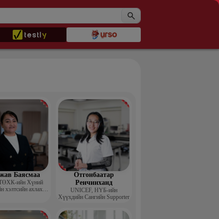
жав Баясмаа
Отгонбаатар
ТӨХК-ийн Хүний
Ренчинханд
н хэлтсийн ахлах
UNIСЕF, НҮБ-ийн
менежер
Хүүхдийн Сангийн Supporter