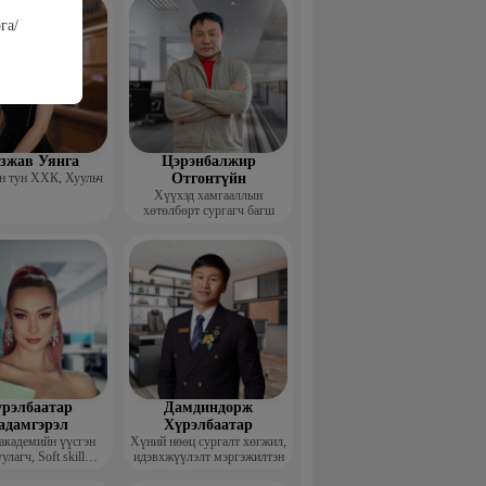
га/
гзжав Уянга
Цэрэнбалжир
 тун ХХК, Хуульч
Отгонтүйн
Хүүхэд хамгааллын
хөтөлбөрт сургагч багш
рэлбаатар
Дамдиндорж
адамгэрэл
Хүрэлбаатар
академийн үүсгэн
Хүний нөөц сургалт хөгжил,
улагч, Soft skill
идэвхжүүлэлт мэргэжилтэн
ийн сургагч багш,