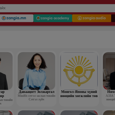
тар
Даваацогт Золжаргал
Монгол-Японы хүний
Ням
яр
Mindfit сэтгэл заслын төвийн
нөөцийн хөгжлийн төв
АЗЗА 
Сэтгэл зүйч
нөөций
лын төвийн
ч