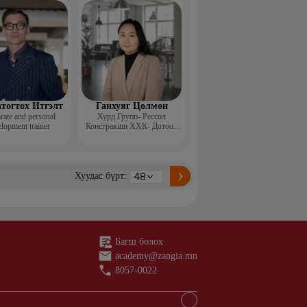
н ментор, Монголын
с, Топ модель
тогтох Итгэлт
Ганхуяг Цолмон
rate and personal
Хурд Групп- Рессол
lopment trainer
Констракшн ХХК- Дотоод
аудит, стандарт хариуцсан
ахлах менежер
Хуудас бүрт:
Багш болох
academy@zangia.mn
8057-0022