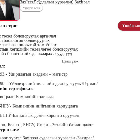
Зах зээл судлалын хүрээлэн, Захирал
Үнэлгээ өгөх
ын сэдэв:
Үнийн сан
 төсөл боловсруулах аргачлал
 төлөвлөгөө боловсруулах
хүүхэн
Алтан-Авдар Ирээдүй
Тогтох Оюундарь
Ц
 загвараа оновчтой томьёолох
ртын хөгжлийн төлөвлөгөө боловсруулах
лалын
Эрдэмтэн Сурагчдын
Нийслэлийн Засаг даргын
Н
йз бизнес хийхэд анхаарах асуудлууд
 багш
Хөгжлийн Институтийн
Тамгын Газар, Хүний
Наран
тэргүүн (үүсгэн байгуулагч)
нөөцийн хэлтэс, Сургагч
ХХК
Цааш үзэх
багш
ол:
993 - Удирдлагын академи – магистр
990 – Үйлдвэрчний эвлэлийн дээд сургууль /Герман/
ийн сертификат:
Австрали Компанийн засаглал
ХБНГУ- Компанийн нийгмийн хариуцлага
ар
ХБНГУ-Банкны академи- хөрөнгө оруулалт
Ганболд Тод-Эрдэнэ
Мэндбаяр Төгөлдөр
Д
оо
Маркетинг менежер - Зангиа
Абико ХХК Борлуулалт,
П
пон, Бельги, БНСУ, Итали - Зээлийн батлан даалт
Портал ХХК
Маркетингийн албаны
дэс ТББ-
МСНЭ-и
захирал
агч, Зүрх
уршлага:
шагнал
сургалтын
суд
өнөөг хүртэл Зах зээл судлалын хүрээлэн /Захирал/
ажилтан,