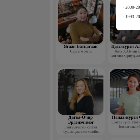
сургагч ба
· 2000-2
· 1993-2
Ягаан Батцагаан
Цэдэвсүрэн А
Сургагч багш
Далз ХХК-ын С
хөгжил хариуцсан
Дагва-Очир
Найдансүрэн 
Эрдэнэчимэг
Сэтгэл зүйч, Иог
Бясалгалын 
Байгууллагын сэтгэл
судлаачдын хөгжлийн
нийгэмлэг Гүйцэтгэх