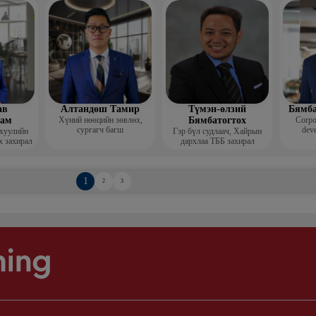
Гоо зүй
мис
ав
Алтандөш Тамир
Түмэн-өлзий
Бямба
хам
Хүний нөөцийн зөвлөх,
Бямбатогтох
Corpo
сургагч багш
deve
 хуулийн
Гэр бүл судлаач, Хайрын
х захирал
дархлаа ТББ захирал
1
2
3