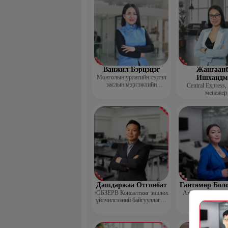
Ванжил Бэрцэцэг
Жангаанб
Монголын урлагийн сэтгэл
Ишхандм
заслын мэргэжлийн
Central Express,
холбооны тэргүүн
менежер
Дашдаржаа Отгонбат
Гантөмөр Бол
/ОБЗЕРВ Консалтинг зөвлөх
Ахлах сургуулий
үйлчилгээний байгууллагын
Үүсгэн байгуулагч,
Гүйцэтгэх захирал/