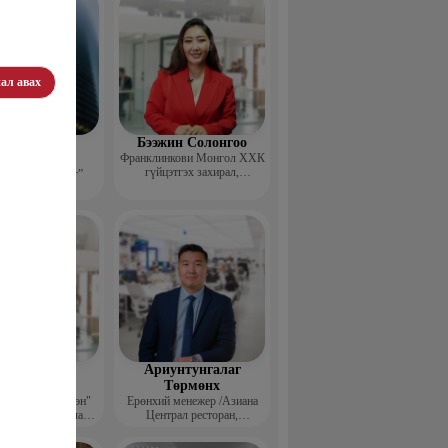
ал авах
эдэндамба
Бээжин Солонгоо
арантуяа
Франклинкови Монгол ХХК
гүйцэтгэх захирал,
 анд консалтинг”
Манлайллын трэйнер, олон
-ийн Захирал
улсын сургагч багш,
сэтгэлзүйч
агвадорж
Ариунтунгалаг
үрэвсүрэн
Төрмөнх
йн "Ган үзэгтэн"
Ерөнхий менежер /Азиана
т сэтгүүлч, Урлаг
Централ ресторан,
лалын магистр
Монголиан гүрмэ энд
катеринг ХХК/