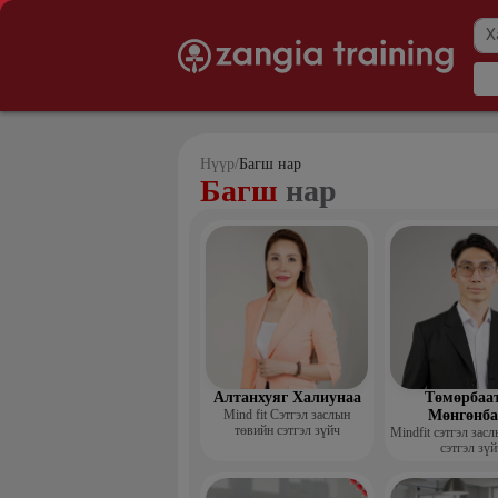
Нүүр
/
Багш нар
Багш
нар
Алтанхуяг Халиунаа
Төмөрбаа
Mind fit Сэтгэл заслын
Мөнгөнба
төвийн сэтгэл зүйч
Mindfit сэтгэл зас
сэтгэл зүй