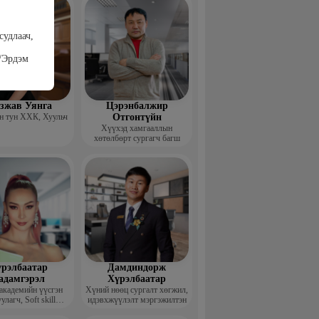
судлаач,
/Эрдэм
гзжав Уянга
Цэрэнбалжир
 тун ХХК, Хуульч
Отгонтүйн
Хүүхэд хамгааллын
хөтөлбөрт сургагч багш
рэлбаатар
Дамдиндорж
адамгэрэл
Хүрэлбаатар
академийн үүсгэн
Хүний нөөц сургалт хөгжил,
улагч, Soft skill
идэвхжүүлэлт мэргэжилтэн
ийн сургагч багш,