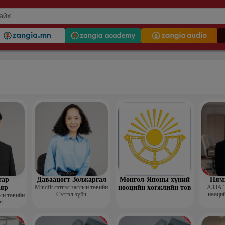
тар
Даваацогт Золжаргал
Монгол-Японы хүний
Ням
яр
Mindfit сэтгэл заслын төвийн
нөөцийн хөгжлийн төв
АЗЗА 
Сэтгэл зүйч
нөөций
лын төвийн
ч