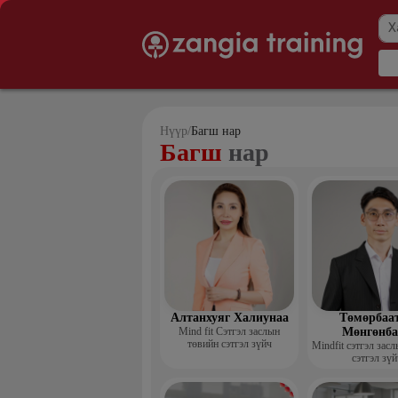
Нүүр
/
Багш нар
Багш
нар
Алтанхуяг Халиунаа
Төмөрбаа
Mind fit Сэтгэл заслын
Мөнгөнба
төвийн сэтгэл зүйч
Mindfit сэтгэл зас
сэтгэл зүй