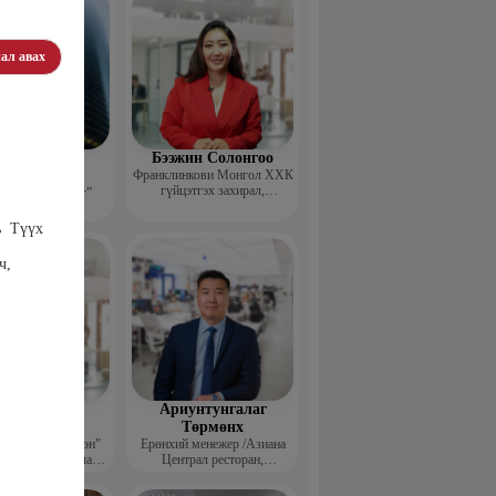
ал авах
эдэндамба
Бээжин Солонгоо
арантуяа
Франклинкови Монгол ХХК
гүйцэтгэх захирал,
 анд консалтинг”
Манлайллын трэйнер, олон
-ийн Захирал
улсын сургагч багш,
ь Түүх
сэтгэлзүйч
ч,
агвадорж
Ариунтунгалаг
үрэвсүрэн
Төрмөнх
йн "Ган үзэгтэн"
Ерөнхий менежер /Азиана
т сэтгүүлч, Урлаг
Централ ресторан,
лалын магистр
Монголиан гүрмэ энд
катеринг ХХК/