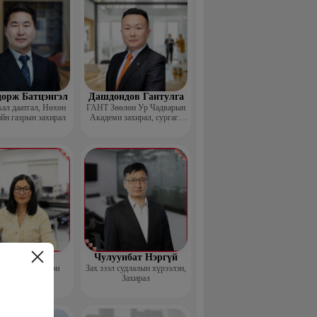
дорж Батцэнгэл
Дашдондов Гантулга
ал даатгал, Нөхөн
ГАНТ Зөөлөн Ур Чадварын
йн газрын захирал
Академи захирал, сургагч
багш
д Баясгалан
Чулуунбат Нэргүй
nsortium Үүсгэн
Зах зээл судлалын хүрээлэн,
байгуулагч
Захирал