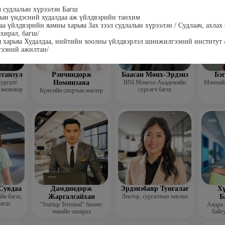
гш
эл судлалын хүрээлэн Багш
ын үндэсний худалдаа аж үйлдвэрийн танхим
аа үйлдвэрийн яамны харьяа Зах зээл судлалын хүрээлэн / Судлаач, ахлах 
ахирал, багш/
 харьяа Худалдаа, нийтийн хоолны үйлдвэрлэл шинжилгээний институт 
ээний ажилтан/
лтанзул
Рэнчиндорж
Баасан Мөнх-Эрдэнэ
Бэ
ургалт
Номинзаяа
BNI Монгол Академийн
Мөнхийн
 менежер
сургагч багш
Бүжгийн спортын мастер
Сувдаа
Дамдиндорж
Эрдэнэбаяр Тунгалаг
Хү
ийн багш,
Жаргалсайхан
Лектор, сургалтын зөвлөх
Б
багш
"Startup Terminal" бизнес
Андра 
төвийн захирал
байгу
Мэргэжл