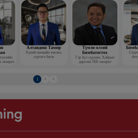
Гоо зүй
мис
ав
Алтандөш Тамир
Түмэн-өлзий
Бямба
хам
Хүний нөөцийн зөвлөх,
Бямбатогтох
Corpo
сургагч багш
deve
 хуулийн
Гэр бүл судлаач, Хайрын
х захирал
дархлаа ТББ захирал
1
2
3