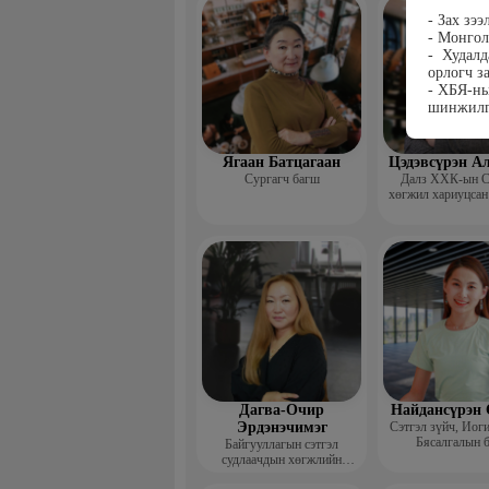
сургагч ба
- Зах зэ
- Монгол
- Худалд
орлогч з
- ХБЯ-ны
шинжилг
Ягаан Батцагаан
Цэдэвсүрэн А
Сургагч багш
Далз ХХК-ын С
хөгжил хариуцсан
Дагва-Очир
Найдансүрэн 
Эрдэнэчимэг
Сэтгэл зүйч, Иог
Бясалгалын 
Байгууллагын сэтгэл
судлаачдын хөгжлийн
нийгэмлэг Гүйцэтгэх