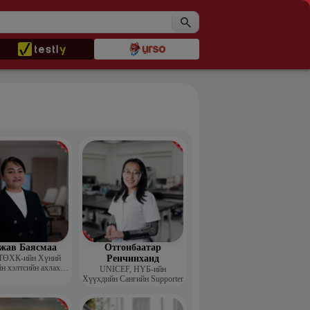
жав Баясмаа
Отгонбаатар
ТӨХК-ийн Хүний
Ренчинханд
н хэлтсийн ахлах
UNIСЕF, НҮБ-ийн
менежер
Хүүхдийн Сангийн Supporter