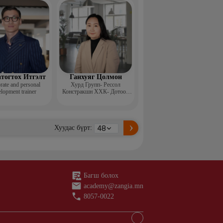
н ментор, Монголын
с, Топ модель
тогтох Итгэлт
Ганхуяг Цолмон
rate and personal
Хурд Групп- Рессол
lopment trainer
Констракшн ХХК- Дотоод
аудит, стандарт хариуцсан
ахлах менежер
Хуудас бүрт:
Багш болох
academy@zangia.mn
8057-0022