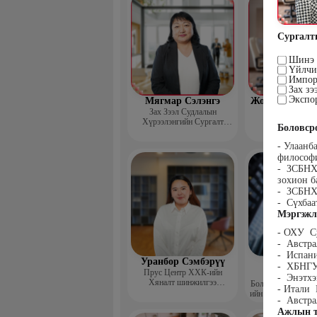
Сургалт
Шинэ х
Үйлчил
Импор
Зах зэ
Экспор
Мягмар Сэлэнгэ
Жодов-Иш Бор
Зах Зээл Судлалын
Зах зээл суд
Хүрээлэнгийн Сургалт
хүрээлэнгийн
Боловср
хариуцсан дэд захирал,
“Экспорт” Академийн багш
- Улаанб
философ
- ЗСБНХУ
зохион б
- ЗСБНХУ
- Сүхбаа
Мэргэжл
- ОХУ С
- Австр
- Испани
Уранбор Сэмбэрүү
Энхбаат
- ХБНГУ
Прус Центр ХХК-ийн
Ичинхорл
- Энэтхэ
Хяналт шинжилгээ
Болор Үйлсийн Үн
- Итали 
үнэлгээний дарга ISO4500;
ийн үүсгэн байгуул
- Австра
ISO9001 нэгдсэн
сэтгэлийн карьер 
Ажлын т
тогтолцооны хэрэгжүүлэгч
төвийн нийгмийн 