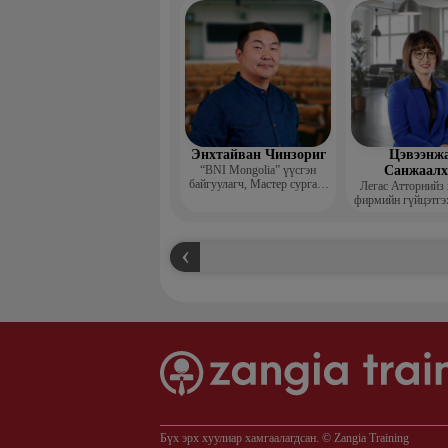
захирал
Энхтайван Чинзориг
Цэвээнж
“BNI Mongolia” үүсгэн
Санжаал
байгуулагч, Мастер сургагч
Легас Атторнийз
багш, Бизнес көүч
фирмийн гүйцэтгэ
Бүх эрх хуулиар хамгаалагдсан. © Zangia Training