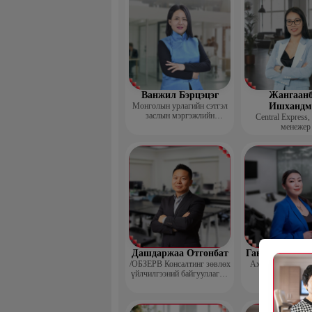
Ванжил Бэрцэцэг
Жангаанб
Монголын урлагийн сэтгэл
Ишхандм
заслын мэргэжлийн
Central Express,
холбооны тэргүүн
менежер
Дашдаржаа Отгонбат
Гантөмөр Бол
/ОБЗЕРВ Консалтинг зөвлөх
Ахлах сургуулий
үйлчилгээний байгууллагын
Үүсгэн байгуулагч,
Гүйцэтгэх захирал/