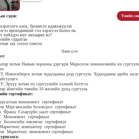
ын сэдэв:
Үнийн сан
эрэглэгч олох, бизнесээ идэвхжүүлэх
гээ өрсөлдөөний гол хэрэгсэл болох нь
т хийхдээ юуг анхаарах вэ?
элийн судалгаа
тын зах зээлээ сонгох
хүүхэн
Алтан-Авдар Ирээдүй
Тогтох Оюундарь
Ц
лалын
Эрдэмтэн Сурагчдын
Нийслэлийн Засаг даргын
Н
Цааш үзэх
 багш
Хөгжлийн Институтийн
Тамгын Газар, Хүний
Наран
ол:
тэргүүн (үүсгэн байгуулагч)
нөөцийн хэлтэс, Сургагч
ХХК
багш
аатар хотын Намын хорооны дэргэдэх Марксизм ленинизмийн их сургуул
ич
, Новосибирск хотын худалдааны дээд сургууль Худалдааны эдийн засаг
айгуулагч
, Эрхүү хотын их сургуулийн хэлний бэлтгэл
тар аймгийн төвийн 10 жилийн дунд сургууль
ийн сертификат:
ургалтын менежмент сертификат
али Мэргэжилийн боловсрол сертификат
, Франц Газарзүйн заалт сертификат
ар
Ганболд Тод-Эрдэнэ
Мэндбаяр Төгөлдөр
Д
 Менежмент сертификат
оо
Маркетинг менежер - Зангиа
Абико ХХК Борлуулалт,
П
г Бизнесийн зөвлөгөө сертификат
Портал ХХК
Маркетингийн албаны
дэс ТББ-
МСНЭ-и
Маркетинг, компьютер сертификат
захирал
агч, Зүрх
шагнал
ли Маркетинг, менежмент сертификат
сургалтын
суд
уршлага:
ажилтан,