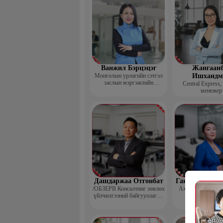
Ванжил Бэрцэцэг
Жангаанб
Монголын урлагийн сэтгэл
Ишхандм
заслын мэргэжлийн
Central Express,
холбооны тэргүүн
менежер
Дашдаржаа Отгонбат
Гантөмөр Бол
/ОБЗЕРВ Консалтинг зөвлөх
Ахлах сургуулий
үйлчилгээний байгууллагын
Үүсгэн байгуулагч,
Гүйцэтгэх захирал/