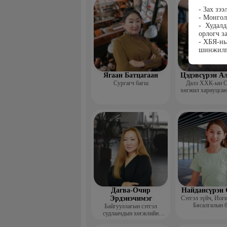
сургагч ба
- Зах зэ
- Монгол
- Худалд
орлогч з
- ХБЯ-ны
шинжилг
Ягаан Батцагаан
Цэдэвсүрэн А
Сургагч багш
Далз ХХК-ын С
хөгжил хариуцсан
Дагва-Очир
Найдансүрэн 
Эрдэнэчимэг
Сэтгэл зүйч, Иог
Бясалгалын 
Байгууллагын сэтгэл
судлаачдын хөгжлийн
нийгэмлэг Гүйцэтгэх