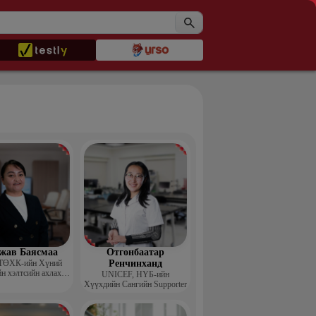
жав Баясмаа
Отгонбаатар
ТӨХК-ийн Хүний
Ренчинханд
н хэлтсийн ахлах
UNIСЕF, НҮБ-ийн
менежер
Хүүхдийн Сангийн Supporter