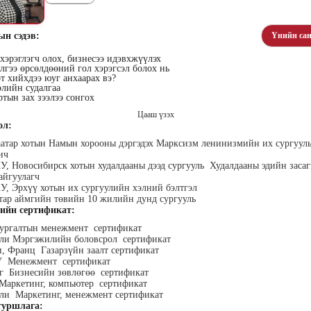
ын сэдэв:
Үнийн сан
эрэглэгч олох, бизнесээ идэвхжүүлэх
гээ өрсөлдөөний гол хэрэгсэл болох нь
т хийхдээ юуг анхаарах вэ?
элийн судалгаа
тын зах зээлээ сонгох
хүүхэн
Алтан-Авдар Ирээдүй
Тогтох Оюундарь
Ц
лалын
Эрдэмтэн Сурагчдын
Нийслэлийн Засаг даргын
Н
Цааш үзэх
 багш
Хөгжлийн Институтийн
Тамгын Газар, Хүний
Наран
ол:
тэргүүн (үүсгэн байгуулагч)
нөөцийн хэлтэс, Сургагч
ХХК
багш
аатар хотын Намын хорооны дэргэдэх Марксизм ленинизмийн их сургуул
ич
, Новосибирск хотын худалдааны дээд сургууль Худалдааны эдийн засаг
айгуулагч
, Эрхүү хотын их сургуулийн хэлний бэлтгэл
тар аймгийн төвийн 10 жилийн дунд сургууль
ийн сертификат:
ургалтын менежмент сертификат
али Мэргэжилийн боловсрол сертификат
, Франц Газарзүйн заалт сертификат
ар
Ганболд Тод-Эрдэнэ
Мэндбаяр Төгөлдөр
Д
 Менежмент сертификат
оо
Маркетинг менежер - Зангиа
Абико ХХК Борлуулалт,
П
г Бизнесийн зөвлөгөө сертификат
Портал ХХК
Маркетингийн албаны
дэс ТББ-
МСНЭ-и
Маркетинг, компьютер сертификат
захирал
агч, Зүрх
шагнал
ли Маркетинг, менежмент сертификат
сургалтын
суд
уршлага:
ажилтан,