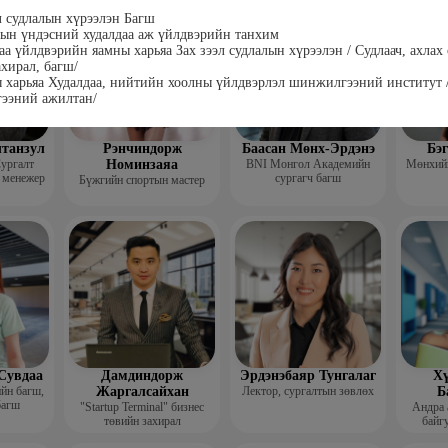
гш
эл судлалын хүрээлэн Багш
ын үндэсний худалдаа аж үйлдвэрийн танхим
аа үйлдвэрийн яамны харьяа Зах зээл судлалын хүрээлэн / Судлаач, ахлах 
ахирал, багш/
 харьяа Худалдаа, нийтийн хоолны үйлдвэрлэл шинжилгээний институт 
ээний ажилтан/
лтанзул
Рэнчиндорж
Баасан Мөнх-Эрдэнэ
Бэ
ургалт
Номинзаяа
BNI Монгол Академийн
Мөнхийн
 менежер
сургагч багш
Бүжгийн спортын мастер
Сувдаа
Дамдиндорж
Эрдэнэбаяр Тунгалаг
Хү
ийн багш,
Жаргалсайхан
Лектор, сургалтын зөвлөх
Б
багш
"Startup Terminal" бизнес
Андра 
төвийн захирал
байгу
Мэргэжл