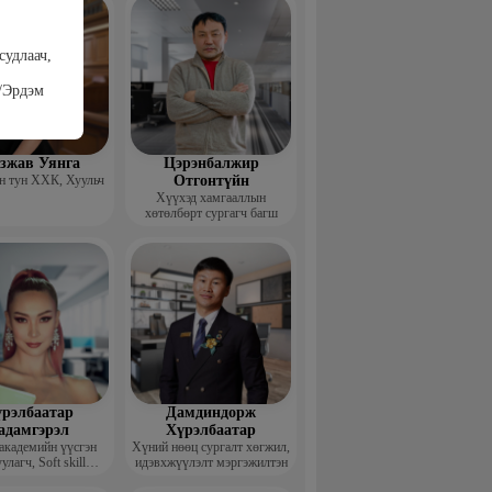
судлаач,
/Эрдэм
гзжав Уянга
Цэрэнбалжир
 тун ХХК, Хуульч
Отгонтүйн
Хүүхэд хамгааллын
хөтөлбөрт сургагч багш
рэлбаатар
Дамдиндорж
адамгэрэл
Хүрэлбаатар
академийн үүсгэн
Хүний нөөц сургалт хөгжил,
улагч, Soft skill
идэвхжүүлэлт мэргэжилтэн
ийн сургагч багш,