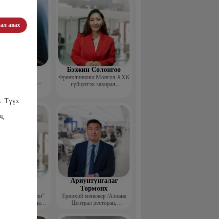
ал авах
эдэндамба
Бээжин Солонгоо
арантуяа
Франклинкови Монгол ХХК
гүйцэтгэх захирал,
 анд консалтинг”
Манлайллын трэйнер, олон
-ийн Захирал
улсын сургагч багш,
ь Түүх
сэтгэлзүйч
ч,
агвадорж
Ариунтунгалаг
үрэвсүрэн
Төрмөнх
йн "Ган үзэгтэн"
Ерөнхий менежер /Азиана
т сэтгүүлч, Урлаг
Централ ресторан,
лалын магистр
Монголиан гүрмэ энд
катеринг ХХК/