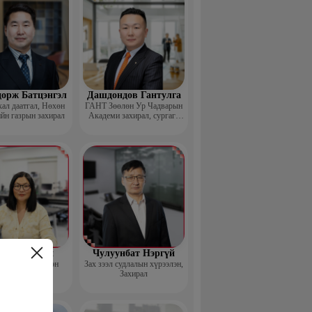
дорж Батцэнгэл
Дашдондов Гантулга
ал даатгал, Нөхөн
ГАНТ Зөөлөн Ур Чадварын
йн газрын захирал
Академи захирал, сургагч
багш
д Баясгалан
Чулуунбат Нэргүй
nsortium Үүсгэн
Зах зээл судлалын хүрээлэн,
байгуулагч
Захирал