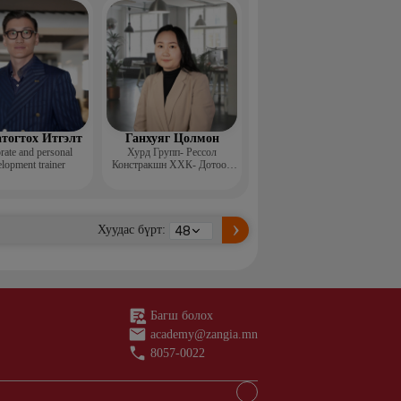
н ментор, Монголын
с, Топ модель
тогтох Итгэлт
Ганхуяг Цолмон
rate and personal
Хурд Групп- Рессол
lopment trainer
Констракшн ХХК- Дотоод
аудит, стандарт хариуцсан
ахлах менежер
Хуудас бүрт:
Багш болох
academy@zangia.mn
8057-0022