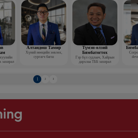
Гоо зүй
мис
ав
Алтандөш Тамир
Түмэн-өлзий
Бямба
хам
Хүний нөөцийн зөвлөх,
Бямбатогтох
Corpo
сургагч багш
deve
 хуулийн
Гэр бүл судлаач, Хайрын
х захирал
дархлаа ТББ захирал
1
2
3