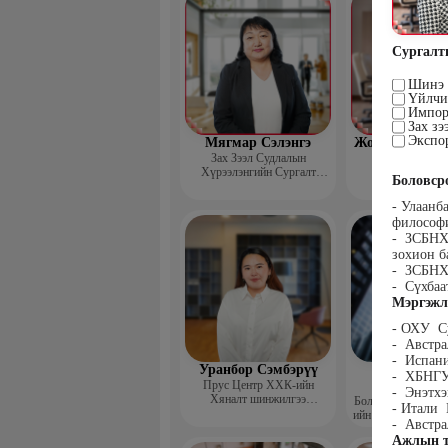
Сургалт
Шинэ х
Үйлчил
Импор
Зах зэ
Экспор
Мягмар Сэлэнгэ
Жодов-Иш Бор
Зах Зээл Судлалын
Зах зээл суд
Хүрээлэнгийн Сургалт
хүрээлэнгийн
Боловср
хариуцсан дэд захирал,
“Экспорт” Академийн багш
- Улаанб
философ
- ЗСБНХУ
зохион б
- ЗСБНХУ
- Сүхбаа
Мэргэжл
- ОХУ С
- Австр
- Испани
Уранбор Сэмбэрүү
Энхбаат
- ХБНГУ
Прус Центр ХХК-ийн
Ичинхорл
- Энэтхэ
Хяналт шинжилгээ
Болор Үйлсийн Үн
- Итали 
үнэлгээний дарга ISO4500;
ийн үүсгэн байгуул
- Австра
ISO9001 нэгдсэн
сэтгэлийн карьер 
Ажлын т
тогтолцооны хэрэгжүүлэгч
төвийн нийгмийн 