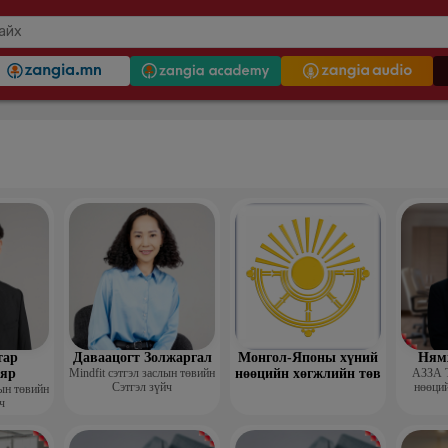
тар
Даваацогт Золжаргал
Монгол-Японы хүний
Ням
яр
Mindfit сэтгэл заслын төвийн
нөөцийн хөгжлийн төв
АЗЗА 
Сэтгэл зүйч
нөөций
лын төвийн
ч