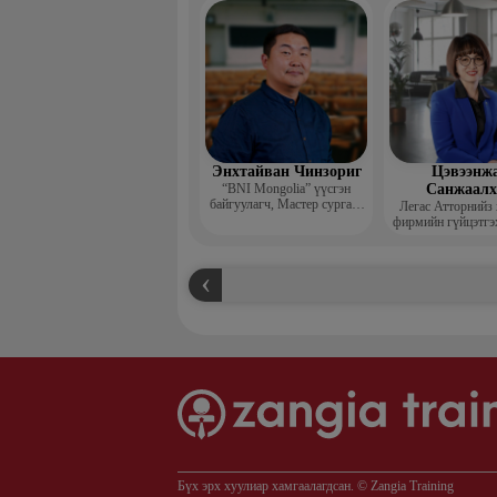
захирал
Энхтайван Чинзориг
Цэвээнж
“BNI Mongolia” үүсгэн
Санжаал
байгуулагч, Мастер сургагч
Легас Атторнийз
багш, Бизнес көүч
фирмийн гүйцэтгэ
Бүх эрх хуулиар хамгаалагдсан. © Zangia Training