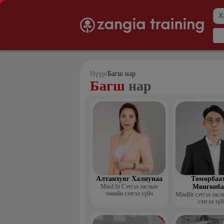
Нүүр
/
Багш нар
Багш
нар
Алтанхуяг Халиунаа
Төмөрбаа
Mind fit Сэтгэл заслын
Мөнгөнба
төвийн сэтгэл зүйч
Mindfit сэтгэл зас
сэтгэл зүй