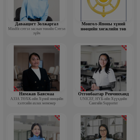
Даваацогт Золжаргал
Монгол-Японы хүний
Mindfit сэтгэл заслын төвийн Сэтгэл
нөөцийн хөгжлийн төв
зүйч
Нямжав Баясмаа
Отгонбаатар Ренчинханд
АЗЗА ТӨХК-ийн Хүний нөөцийн
UNIСЕF, НҮБ-ийн Хүүхдийн
хэлтсийн ахлах менежер
Сангийн Supporter