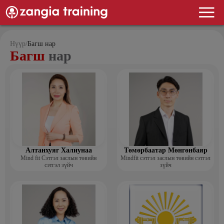
Нүүр
/
Багш нар
Багш
нар
Алтанхуяг Халиунаа
Төмөрбаатар Мөнгөнбаяр
Mind fit Сэтгэл заслын төвийн
Mindfit сэтгэл заслын төвийн сэтгэл
сэтгэл зүйч
зүйч