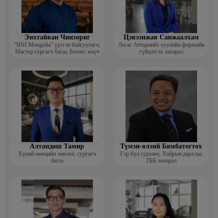
Энхтайван Чинзориг
Цэвээнжав Санжаалхам
“BNI Mongolia” үүсгэн байгуулагч,
Легас Атторнийз хуулийн фирмийн
Мастер сургагч багш, Бизнес көүч
гүйцэтгэх захирал
Алтандөш Тамир
Түмэн-өлзий Бямбатогтох
Хүний нөөцийн зөвлөх, сургагч
Гэр бүл судлаач, Хайрын дархлаа
багш
ТББ захирал