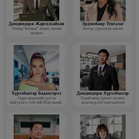
Дамдиндорж Жаргалсайхан
Эрдэнэбаяр Тунгалаг
"Startup Terminal" бизнес төвийн
Лектор, сургалтын зөвлөх
захирал
Хүрэлбаатар Бадамгэрэл
Дамдиндорж Хүрэлбаатар
Андра академийн үүсгэн
Хүний нөөц сургалт хөгжил,
байгуулагч, Soft skill Мэргэжлийн
идэвхжүүлэлт мэргэжилтэн
сургагч багш, Гоо зүйн ментор,
Монголын мисс, Топ модель