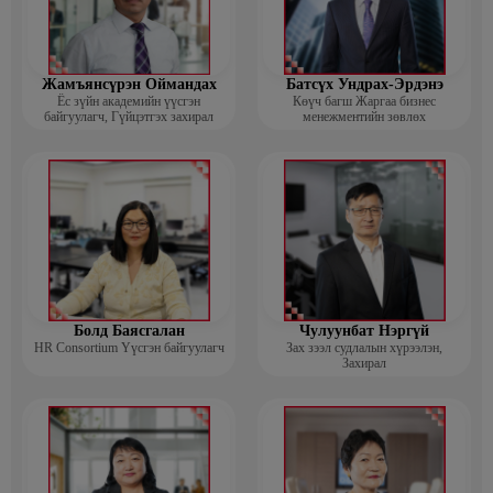
Жамъянсүрэн Оймандах
Батсүх Ундрах-Эрдэнэ
Ёс зүйн академийн үүсгэн
Көүч багш Жаргаа бизнес
байгуулагч, Гүйцэтгэх захирал
менежментийн зөвлөх
Болд Баясгалан
Чулуунбат Нэргүй
HR Consortium Үүсгэн байгуулагч
Зах зээл судлалын хүрээлэн,
Захирал