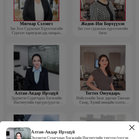
Мягмар Сэлэнгэ
Жодов-Иш Борхүүхэн
Зах Зээл Судлалын Хүрээлэнгийн
Зах зээл судлалын хүрээлэнгийн
Сургалт хариуцсан дэд захирал,
багш
“Экспорт” Академийн багш
Алтан-Авдар Ирээдүй
Тогтох Оюундарь
Эрдэмтэн Сурагчдын Хөгжлийн
Нийслэлийн Засаг даргын Тамгын
Институтийн тэргүүн (үүсгэн
Газар, Хүний нөөцийн хэлтэс,
байгуулагч)
Сургагч багш
Алтан-Авдар Ирээдүй
Эрдэмтэн Сурагчдын Хөгжлийн Институтийн тэргүүн (үүсгэн