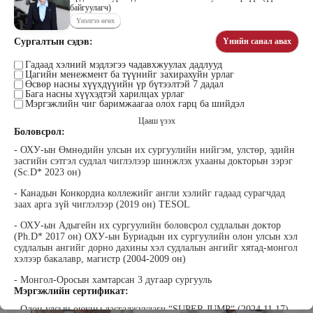
байгуулагч)
Үнэлгээ өгөх
Сургалтын сэдэв:
Үнийн санал авах
Цэдэндамба Нарантуяа
Бээжин Солонгоо
Наран анд консалтинг” ХХК-ийн
Гадаад хэлний мэдлэгээ чадавхжуулах дадлууд
Франклинкови Монгол ХХК
Цагийн менежмент ба түүнийг захирахуйн урлаг
Захирал
гүйцэтгэх захирал, Манлайллын
Өсвөр насны хүүхдүүийн үр бүтээлтэй 7 дадал
трэйнер, олон улсын сургагч багш,
Бага насны хүүхэдтэй харилцах урлаг
сэтгэлзүйч
Мэргэжлийн чиг баримжаагаа олох гарц ба шийдэл
Цааш үзэх
Боловсрол:
- ОХУ-ын Өмнөдийн улсын их сургуулийн нийгэм, улстөр, эдийн
засгийн сэтгэл судлал чиглэлээр шинжлэх ухааны докторын зэрэг
(Sc.D* 2023 он)
- Канадын Конкордиа коллежийг англи хэлийг гадаад сурагчдад
заах арга зүй чиглэлээр (2019 он) TESOL
Уранбор Сэмбэрүү
Энхбаатар Ичинхорлоо
Прус Центр ХХК-ийн Хяналт
Болор Үйлсийн Үндэс ТББ-ийн
- ОХУ-ын Адыгейн их сургуулийн боловсрол судлалын доктор
шинжилгээ үнэлгээний дарга
үүсгэн байгуулагч, Зүрх сэтгэлийн
(Ph.D* 2017 он) ОХУ-ын Буриадын их сургуулийн олон улсын хэл
ISO4500; ISO9001 нэгдсэн
карьер сургалтын төвийн нийгмийн
судлалын ангийг дорно дахины хэл судлалын ангийг хятад-монгол
тогтолцооны хэрэгжүүлэгч
ажилтан, сургагч багш
хэлээр бакалавр, магистр (2004-2009 он)
- Монгол-Оросын хамтарсан 3 дугаар сургууль
Мэргэжлийн сертификат:
- Олон улсын оюуны дасгалжуулагч “SUPER JUMP“ (2024.11.17)