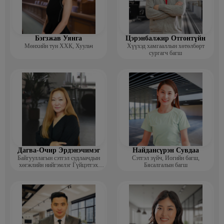
Бэгзжав Уянга
Цэрэнбалжир Отгонтүйн
Мөнхийн тун ХХК, Хуульч
Хүүхэд хамгааллын хөтөлбөрт
сургагч багш
Дагва-Очир Эрдэнэчимэг
Найдансүрэн Сувдаа
Байгууллагын сэтгэл судлаачдын
Сэтгэл зүйч, Иогийн багш,
хөгжлийн нийгэмлэг Гүйцэтгэх
Бясалгалын багш
захирал