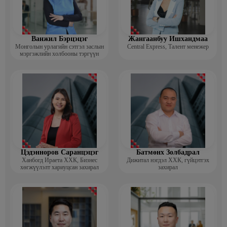
Ванжил Бэрцэцэг
Жангаанбуу Ишхандмаа
Монголын урлагийн сэтгэл заслын
Central Express, Талент менежер
мэргэжлийн холбооны тэргүүн
Цэдэнноров Саранцэцэг
Батмөнх Золбадрал
Ханбогд Ираета ХХК, Бизнес
Дижитал нэгдэл ХХК, гүйцэтгэх
хөгжүүлэлт хариуцсан захирал
захирал