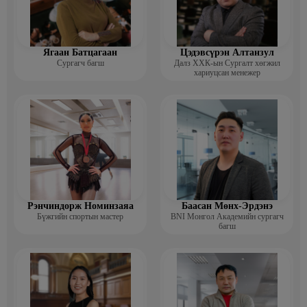
- Орос хэл заах арга зүй (2017.11.07) ОХУ, Улан-Удэ
Ажлын туршлага:
- Эрдэмтэн сурагчдын хөгжлийн институтийн тэргүүн, үүсгэн
байгуулагч (2024)
Ягаан Батцагаан
Цэдэвсүрэн Алтанзул
Сургагч багш
Далз ХХК-ын Сургалт хөгжил
- Боловсролын ерөнхий газрын, Захиргаа удирдлагын газрын
хариуцсан менежер
гадаад харилцаа, төсөл хөтөлбөр, тайлан хариуцсан ахлах
мэргэжилтэн (2022-2024 он)
- Багшийн мэргэжил дээшлүүлэх инситутийн гадаад хэлний багш
нарын мэргэжил дээшлүүлэх сургалт хариуцсан арга зүйч,
мэргэжилтэн (2017-2022)
- Москвагийн их сургуулийн зочин багш, хятад-англи хэлний
сургалт хариуцсан зөвлөх (2021-2022)
- Г.В.Плехановын нэрэмжит ЭЗИС-ийн УБ дахь салбар сургуулийн
декан (2012-2017)
Рэнчиндорж Номинзаяа
Баасан Мөнх-Эрдэнэ
Бүжгийн спортын мастер
BNI Монгол Академийн сургагч
- “СИТИ” их сургуулийн гадаад хэлний тэнхимийн эрхлэгч (2010-
багш
2012)
- Монгол-Оросын хамтарсан 3 дугаар сургуулийн хүний нөөц,
багш (2009-2010)