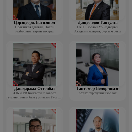
Цэрэндорж Батцэнгэл
Дашдондов Гантулга
Практикал даатгал, Нөхөн
ГАНТ Зөөлөн Ур Чадварын
төлбөрийн газрын захирал
Академи захирал, сургагч багш
Дашдаржаа Отгонбат
Гантөмөр Болорчимэг
/ОБЗЕРВ Консалтинг зөвлөх
Ахлах сургуулийн зөвлөх
үйлчилгээний байгууллагын Үүсгэн
байгуулагч, Гүйцэтгэх захирал/