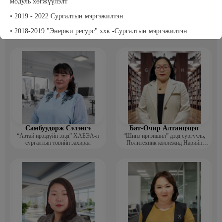
модуль хөгжүүлэлт
• 2019 - 2022 Сургалтын мэргэжилтэн
Т Пүрэвхатан
Бэрхсайхан Цолмон
Хүнс, Хөдөө Аж Ахуйн Төсөл,
Компьютер график дизайнер
• 2018-2019 "Энержи ресурс" ххк -Сургалтын мэргэжилтэн
Судалгааны платформ -Үүсгэн
байгуулагч
• 2011-2018 Төв аймаг, Эрдэнэ сумын МСҮТ -Мэдээлэл
технологийн ажилтан, Мэдээлэлзүйн багш, Захиргаа аж ахуйн
менежер
Самбуудорж Сэлэнгэ
Бат-Очир Алтанцэцэг
“Азтай ирээдүйн эзэд” ХАБЭА-н
“Шинэ иргэншил” дээд сургууль,
сургалтын төвийн захирал
Политехник коллежид Нарийн
бичгийн дарга, албан хэрэг
хөтлөлтийн мэргэжлийн үндсэн
багш