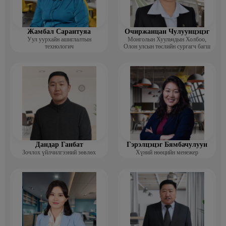
Жамбал Сарантуяа
Очиржанцан Чулуунцэцэг
Уул уурхайн ашиглалтын
Монголын Хуульчдын Холбоо,
технологич
Олон улсын төслийн сургагч багш
Дандар Ганбат
Гэрэлцэцэг Бямбачулуун
Зочлох үйлчилгээний зөвлөх
Хүний нөөцийн менежер