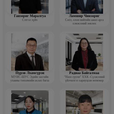
Ганзориг Маралгуа
Ламшир Чинзориг
Сэтгэл зүйч
Соёл, олон нийтийн ажил арга
хэмжээний зөвлөх
Пүрэв Лхамсүрэн
Раднаа Байгалмаа
МУИС-ШУС Эдийн засгийн
“Назо групп” ХХК -Сүлжээний
ухааны тэнхимийн ахлах багш
үйлчилгээ хариуцсан менежер