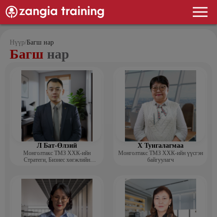
Нүүр
/
Багш нар
Багш
нар
Л Бат-Өлзий
Х Тунгалагмаа
Монголтакс ТМЗ ХХК-ийн
Монголтакс ТМЗ ХХК-ийн үүсгэн
Стратеги, Бизнес хөгжлийн
байгуулагч
хэлтсийн захирал