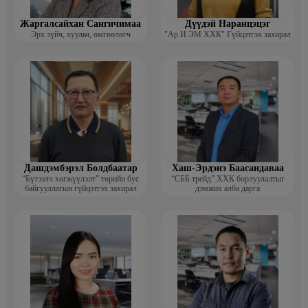
Жаргалсайхан Сангичимаа
Дүүдэй Наранцэцэг
Эрх зүйч, хуульч, өмгөөлөгч
"Ар И ЭМ ХХК" Гүйцэтгэх захирал
Дашдэмбэрэл Болдбаатар
Хаш-Эрдэнэ Баасандаваа
“Бүтээлч хөгжүүлэлт” төрийн бус
“СББ трейд” ХХК борлуулалтыг
байгууллагын гүйцэтгэх захирал
дэмжих алба дарга