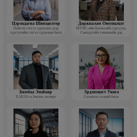
Цэрэндагва Шинэдолгор
Доржпалам Оюунцэцэг
Нийгэм сэтгэл судлалын дээд
МУИС-ийн Бизнесийн сургууль,
сургуулийн сэтгэл судлалын багш
Санхүүгийн тэнхимийн дэд
профессор
Бямбаа Энхбаяр
Эрдэнэцогт Уянга
ХАБЭА-н Зөвлөх эксперт
Солонгос хэлний багш