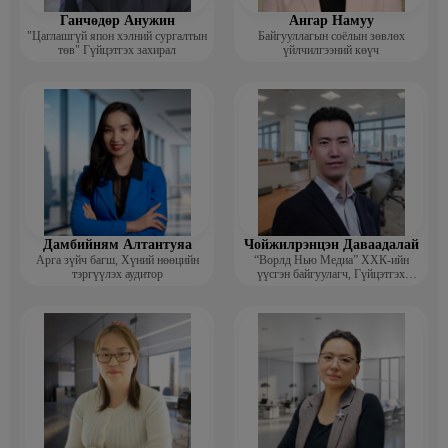
Ганчөдөр Анужин
Ангар Намуу
"Цаглашгүй япон хэлний сургалтын
Байгууллагын соёлын зөвлөх
төв" Гүйцэтгэх захирал
үйлчилгээний көүч
Дамбийням Алтантуяа
Чойжилрэнцэн Даваадалай
Арга зүйч багш, Хүний нөөцийн
“Ворлд Нью Медиа” ХХК-ийн
тэргүүлэх аудитор
үүсгэн байгуулагч, Гүйцэтгэх
захирал