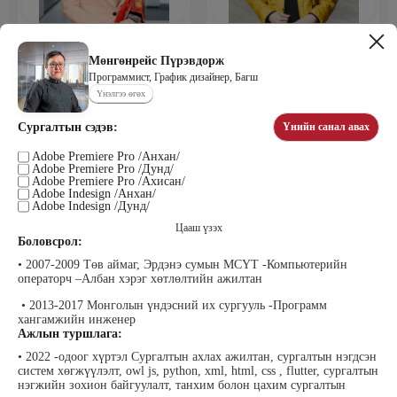
Мөнхбаяр Дашцэрмаа
Пүрэвдорж Билэгтмаа
Удирдахуйн ухаан менежментийн
академийн захирал
Мөнгөнрейс Пүрэвдорж
Программист, График дизайнер, Багш
Үнэлгээ өгөх
Сургалтын сэдэв:
Үнийн санал авах
Adobe Premiere Pro /Анхан/
Adobe Premiere Pro /Дунд/
Adobe Premiere Pro /Ахисан/
Adobe Indesign /Анхан/
Adobe Indesign /Дунд/
Цааш үзэх
Мөнгөнрейс Пүрэвдорж
Өлзийсайхан Золбаяр
Боловсрол:
Программист, График дизайнер,
Эрдэнэт үйлдвэрийн хүний нөөцийн
Багш
тэргүүлэх мэргэжилтэн
• 2007-2009 Төв аймаг, Эрдэнэ сумын МСҮТ -Компьютерийн
операторч –Албан хэрэг хөтлөлтийн ажилтан
• 2013-2017 Монголын үндэсний их сургууль -Программ
хангамжийн инженер
Ажлын туршлага:
• 2022 -одоог хүртэл Сургалтын ахлах ажилтан, сургалтын нэгдсэн
систем хөгжүүлэлт, owl js, python, xml, html, css , flutter, сургалтын
нэгжийн зохион байгуулалт, танхим болон цахим сургалтын