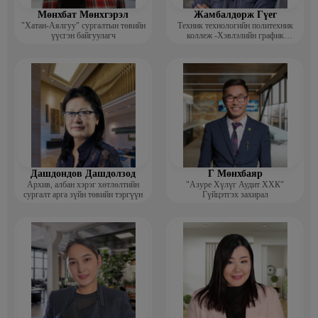
Мөнхбат Мөнхгэрэл
Жамбалдорж Гүег
"Хатан-Аялгуу" сургалтын төвийн
Техник технологийн политехник
үүсгэн байгуулагч
коллеж -Хэвлэлийн график
дизайнерийн багш
Дашдондов Дашдолзод
Г Мөнхбаяр
Архив, албан хэрэг хөтлөлтийн
"Азуре Хүлүг Аудит ХХК"
сургалт арга зүйн төвийн тэргүүн
Гүйцэтгэх захирал