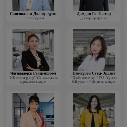
Сангипалам Долгорсүрэн
Дамдин Ганбаатар
Сэтгэл судлаач
Доктор, профессор
Чагнаадорж Рэнцэнхорол
Нямсүрэн Сувд-Эрдэнэ
“HR mentor group” Үйл ажиллагаа
“Дэнба нэмэх хүч” ТББ, Үүсгэн
хариуцсан захирал
байгуулагч, Гүйцэтгэх захирал