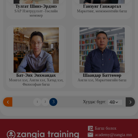
Тулгат Шинэ-Эрдэнэ
Ганхуяг Ганжаргал
SAP Нэвтрүүлэлт -Төслийн
Маркетинг, менежментийн багш
менежер
Бат-Энх Энхмандах
Шаандар Баттөмөр
Монгол хэл, Англи хэл, Хятад хэл,
Англи хэл, Маркетингийн багш
Философын багш
3
Хуудас бүрт:
1
2
Багш болох
academy@zangia.mn