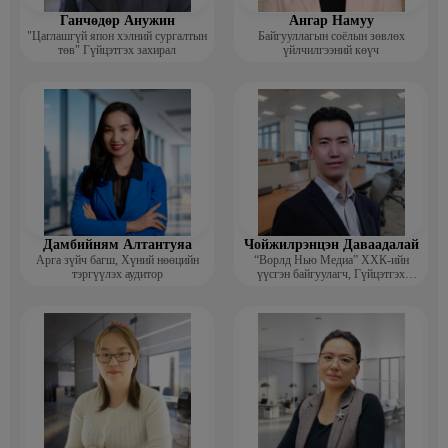
Ганчөдөр Анужин
Ангар Намуу
"Цаглашгүй япон хэлний сургалтын
Байгууллагын соёлын зөвлөх
төв" Гүйцэтгэх захирал
үйлчилгээний көүч
Дамбийням Алтантуяа
Чойжилрэнцэн Даваадалай
Арга зүйч багш, Хүний нөөцийн
“Ворлд Нью Медиа” ХХК-ийн
тэргүүлэх аудитор
үүсгэн байгуулагч, Гүйцэтгэх
захирал