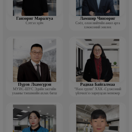
Ганзориг Маралгуа
Ламшир Чинзориг
Сэтгэл зүйч
Соёл, олон нийтийн ажил арга
хэмжээний зөвлөх
Пүрэв Лхамсүрэн
Раднаа Байгалмаа
МУИС-ШУС Эдийн засгийн
“Назо групп” ХХК -Сүлжээний
ухааны тэнхимийн ахлах багш
үйлчилгээ хариуцсан менежер