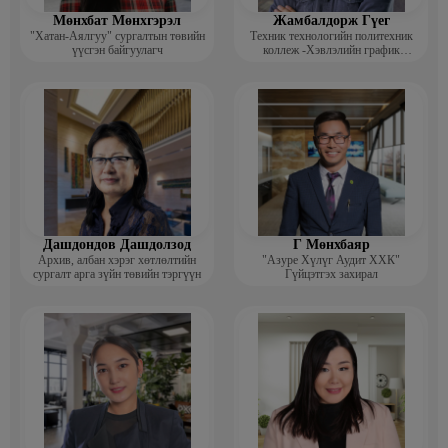
Мөнхбат Мөнхгэрэл
Жамбалдорж Гүег
"Хатан-Аялгуу" сургалтын төвийн
Техник технологийн политехник
үүсгэн байгуулагч
коллеж -Хэвлэлийн график
дизайнерийн багш
Дашдондов Дашдолзод
Г Мөнхбаяр
Архив, албан хэрэг хөтлөлтийн
"Азуре Хүлүг Аудит ХХК"
сургалт арга зүйн төвийн тэргүүн
Гүйцэтгэх захирал