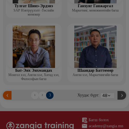
Тулгат Шинэ-Эрдэнэ
Ганхуяг Ганжаргал
SAP Нэвтрүүлэлт -Төслийн
Маркетинг, менежментийн багш
менежер
Бат-Энх Энхмандах
Шаандар Баттөмөр
Монгол хэл, Англи хэл, Хятад хэл,
Англи хэл, Маркетингийн багш
Философын багш
3
Хуудас бүрт:
1
2
Багш болох
academy@zangia.mn