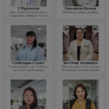
Т Пүрэвхатан
Бэрхсайхан Цолмон
Хүнс, Хөдөө Аж Ахуйн Төсөл,
Компьютер график дизайнер
Судалгааны платформ -Үүсгэн
байгуулагч
Самбуудорж Сэлэнгэ
Бат-Очир Алтанцэцэг
“Азтай ирээдүйн эзэд” ХАБЭА-н
“Шинэ иргэншил” дээд сургууль,
сургалтын төвийн захирал
Политехник коллежид Нарийн
бичгийн дарга, албан хэрэг
хөтлөлтийн мэргэжлийн үндсэн
багш