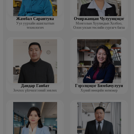
Жамбал Сарантуяа
Очиржанцан Чулуунцэцэг
Уул уурхайн ашиглалтын
Монголын Хуульчдын Холбоо,
технологич
Олон улсын төслийн сургагч багш
Дандар Ганбат
Гэрэлцэцэг Бямбачулуун
Зочлох үйлчилгээний зөвлөх
Хүний нөөцийн менежер