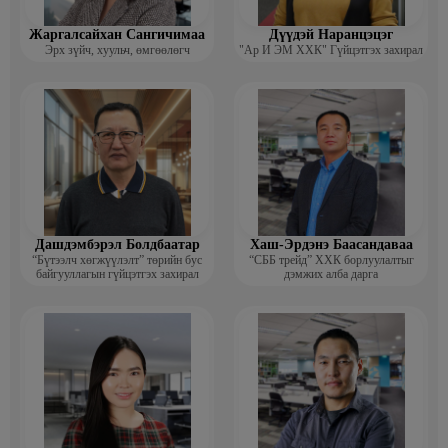
Жаргалсайхан Сангичимаа
Дүүдэй Наранцэцэг
Эрх зүйч, хуульч, өмгөөлөгч
"Ар И ЭМ ХХК" Гүйцэтгэх захирал
Дашдэмбэрэл Болдбаатар
Хаш-Эрдэнэ Баасандаваа
“Бүтээлч хөгжүүлэлт” төрийн бус
“СББ трейд” ХХК борлуулалтыг
байгууллагын гүйцэтгэх захирал
дэмжих алба дарга