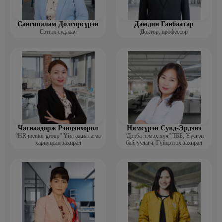
Сангипалам Долгорсүрэн
Дамдин Ганбаатар
Сэтгэл судлаач
Доктор, профессор
Чагнаадорж Рэнцэнхорол
Нямсүрэн Сувд-Эрдэнэ
“HR mentor group” Үйл ажиллагаа
“Дэнба нэмэх хүч” ТББ, Үүсгэн
хариуцсан захирал
байгуулагч, Гүйцэтгэх захирал