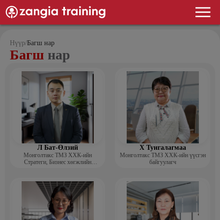
Нүүр
/
Багш нар
Багш
нар
Л Бат-Өлзий
Х Тунгалагмаа
Монголтакс ТМЗ ХХК-ийн
Монголтакс ТМЗ ХХК-ийн үүсгэн
Стратеги, Бизнес хөгжлийн
байгуулагч
хэлтсийн захирал