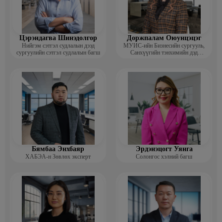
Цэрэндагва Шинэдолгор
Доржпалам Оюунцэцэг
Нийгэм сэтгэл судлалын дээд
МУИС-ийн Бизнесийн сургууль,
сургуулийн сэтгэл судлалын багш
Санхүүгийн тэнхимийн дэд
профессор
Бямбаа Энхбаяр
Эрдэнэцогт Уянга
ХАБЭА-н Зөвлөх эксперт
Солонгос хэлний багш