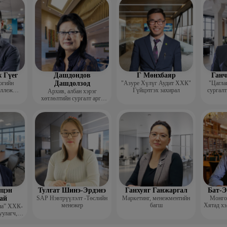
гш
 Гүег
Дашдондов
Г Мөнхбаяр
Ганч
огийн
Дашдолзод
"Азуре Хүлүг Аудит ХХК"
"Цагла
оллеж
Гүйцэтгэх захирал
сургалт
Архив, албан хэрэг
рафик
хөтлөлтийн сургалт арга
багш
зүйн төвийн тэргүүн
цэн
Тулгат Шинэ-Эрдэнэ
Ганхуяг Ганжаргал
Бат-Э
ай
SAP Нэвтрүүлэлт -Төслийн
Маркетинг, менежментийн
Монгол
менежер
багш
Хятад хэ
иа” ХХК-
уулагч,
хирал