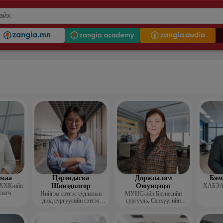
гмаа
Цэрэндагва
Доржпалам
Бям
 ХХК-ийн
Шинэдолгор
Оюунцэцэг
ХАБЭА-
улагч
Нийгэм сэтгэл судлалын
МУИС-ийн Бизнесийн
дээд сургуулийн сэтгэл
сургууль, Санхүүгийн
судлалын багш
тэнхимийн дэд профессор