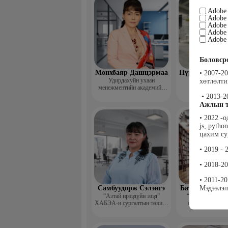
Adobe 
Adobe 
Adobe 
Adobe 
Adobe 
Боловср
Мөнхбаяр Дашцэрмаа
Пүрэвдорж Би
• 2007-2
Удирдахуйн ухаан
хөтлөлт
менежментийн академийн
захирал
• 2013-2
Ажлын т
• 2022 -
js, pytho
цахим су
• 2019 -
• 2018-2
• 2011-2
Мэдээлэл
Самбуудорж Сэлэнгэ
Бат-Очир Алт
“Азтай ирээдүйн эзэд”
“Шинэ иргэншил
ХАБЭА-н сургалтын төвийн
сургууль, Поли
захирал
коллежид Нарийн
дарга, албан 
хөтлөлтийн мэр