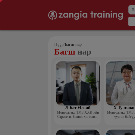
Нүүр
/
Багш нар
Багш
нар
Л Бат-Өлзий
Х Тунгала
Монголтакс ТМЗ ХХК-ийн
Монголтакс ТМЗ
Стратеги, Бизнес хөгжлийн
үүсгэн байгу
хэлтсийн захирал