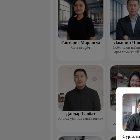
Ганзориг Маралгуа
Ламшир Чин
Сэтгэл зүйч
Соёл, олон нийт
арга хэмжээний
Дандар Ганбат
Гэрэлцэц
Зочлох үйлчилгээний зөвлөх
Бямбачул
Хүний нөөцийн 
Сургалт