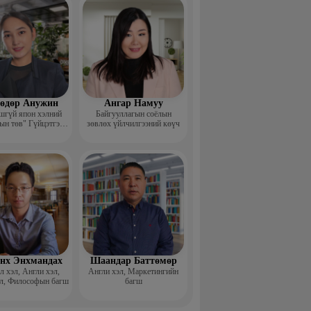
өдөр Анужин
Ангар Намуу
шгүй япон хэлний
Байгууллагын соёлын
ын төв" Гүйцэтгэх
зөвлөх үйлчилгээний көүч
захирал
нх Энхмандах
Шаандар Баттөмөр
 хэл, Англи хэл,
Англи хэл, Маркетингийн
л, Философын багш
багш