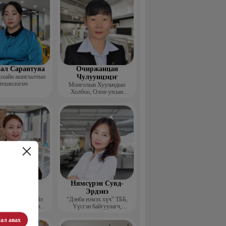
ал Сарантуяа
Очиржанцан
рхайн ашиглалтын
Чулуунцэцэг
технологич
Монголын Хуульчдын
Холбоо, Олон улсын
төслийн сургагч багш
агнаадорж
Нямсүрэн Сувд-
энцэнхорол
Эрдэнэ
entor group” Үйл
“Дэнба нэмэх хүч” ТББ,
лагаа хариуцсан
Үүсгэн байгуулагч,
захирал
Гүйцэтгэх захирал
ал авах