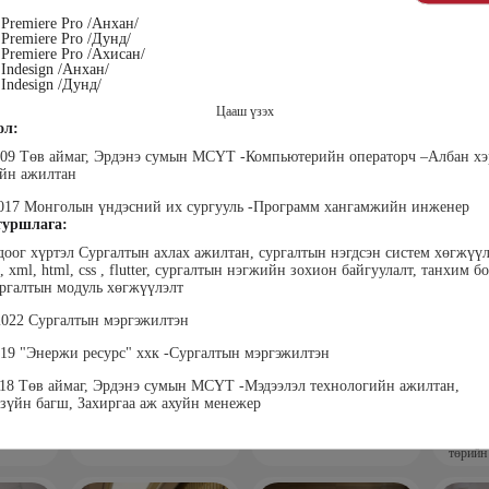
Premiere Pro /Анхан/
Premiere Pro /Дунд/
Premiere Pro /Ахисан/
Indesign /Анхан/
Indesign /Дунд/
Цааш үзэх
ол:
лэгтмаа
Мөнгөнрейс
Өлзийсайхан Золбаяр
Т 
009 Төв аймаг, Эрдэнэ сумын МСҮТ -Компьютерийн операторч –Албан хэ
Пүрэвдорж
Эрдэнэт үйлдвэрийн хүний
Хүнс,
ийн ажилтан
нөөцийн тэргүүлэх
Төс
Программист, График
мэргэжилтэн
пла
дизайнер, Багш
017 Монголын үндэсний их сургууль -Программ хангамжийн инженер
уршлага:
одоог хүртэл Сургалтын ахлах ажилтан, сургалтын нэгдсэн систем хөгжүүл
n, xml, html, css , flutter, сургалтын нэгжийн зохион байгуулалт, танхим б
ргалтын модуль хөгжүүлэлт
 2022 Сургалтын мэргэжилтэн
019 "Энержи ресурс" ххк -Сургалтын мэргэжилтэн
018 Төв аймаг, Эрдэнэ сумын МСҮТ -Мэдээлэл технологийн ажилтан,
зүйн багш, Захиргаа аж ахуйн менежер
анцэцэг
Жаргалсайхан
Дүүдэй Наранцэцэг
Да
” дээд
Сангичимаа
"Ар И ЭМ ХХК" Гүйцэтгэх
Б
техник
захирал
Эрх зүйч, хуульч, өмгөөлөгч
“Бүтэ
 бичгийн
төрийн
хэрэг
гүй
гэжлийн