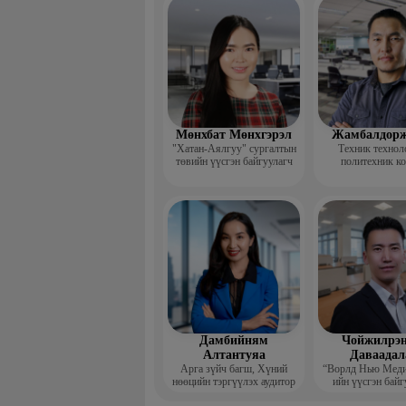
үндсэн ба
Мөнхбат Мөнхгэрэл
Жамбалдорж
"Хатан-Аялгуу" сургалтын
Техник технол
төвийн үүсгэн байгуулагч
политехник к
-Хэвлэлийн г
дизайнерийн 
Дамбийням
Чойжилрэн
Алтантуяа
Даваадал
Арга зүйч багш, Хүний
“Ворлд Нью Мед
нөөцийн тэргүүлэх аудитор
ийн үүсгэн байг
Гүйцэтгэх за