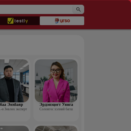
баа Энхбаяр
Эрдэнэцогт Уянга
н Зөвлөх эксперт
Солонгос хэлний багш