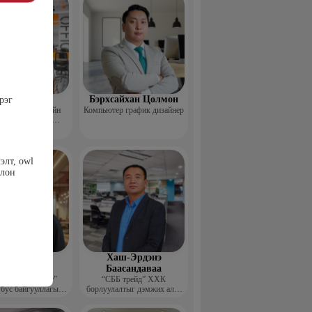
Пүрэвхатан
Бэрхсайхан Цолмон
рэг
 Хөдөө Аж Ахуйн
Компьютер график дизайнер
өл, Судалгааны
тформ -Үүсгэн
байгуулагч
элт, owl
олон
шдэмбэрэл
Хаш-Эрдэнэ
олдбаатар
Баасандаваа
элч хөгжүүлэлт”
“СББ трейд” ХХК
 бус байгууллагын
борлуулалтыг дэмжих алба
цэтгэх захирал
дарга