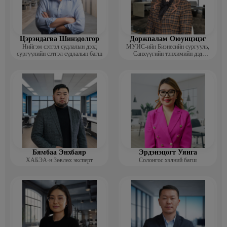
Цэрэндагва Шинэдолгор
Доржпалам Оюунцэцэг
Нийгэм сэтгэл судлалын дээд
МУИС-ийн Бизнесийн сургууль,
сургуулийн сэтгэл судлалын багш
Санхүүгийн тэнхимийн дэд
профессор
Бямбаа Энхбаяр
Эрдэнэцогт Уянга
ХАБЭА-н Зөвлөх эксперт
Солонгос хэлний багш