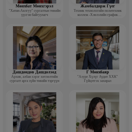
Мөнхбат Мөнхгэрэл
Жамбалдорж Гүег
"Хатан-Аялгуу" сургалтын төвийн
Техник технологийн политехник
үүсгэн байгуулагч
коллеж -Хэвлэлийн график
дизайнерийн багш
Дашдондов Дашдолзод
Г Мөнхбаяр
Архив, албан хэрэг хөтлөлтийн
"Азуре Хүлүг Аудит ХХК"
сургалт арга зүйн төвийн тэргүүн
Гүйцэтгэх захирал