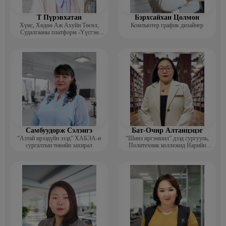
Т Пүрэвхатан
Бэрхсайхан Цолмон
Хүнс, Хөдөө Аж Ахуйн Төсөл,
Компьютер график дизайнер
Судалгааны платформ -Үүсгэн
байгуулагч
Самбуудорж Сэлэнгэ
Бат-Очир Алтанцэцэг
“Азтай ирээдүйн эзэд” ХАБЭА-н
“Шинэ иргэншил” дээд сургууль,
сургалтын төвийн захирал
Политехник коллежид Нарийн
бичгийн дарга, албан хэрэг
хөтлөлтийн мэргэжлийн үндсэн
багш