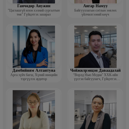
Ганчөдөр Анужин
Ангар Намуу
"Цаглашгүй япон хэлний сургалтын
Байгууллагын соёлын зөвлөх
төв" Гүйцэтгэх захирал
үйлчилгээний көүч
Дамбийням Алтантуяа
Чойжилрэнцэн Даваадалай
Арга зүйч багш, Хүний нөөцийн
“Ворлд Нью Медиа” ХХК-ийн
тэргүүлэх аудитор
үүсгэн байгуулагч, Гүйцэтгэх
захирал