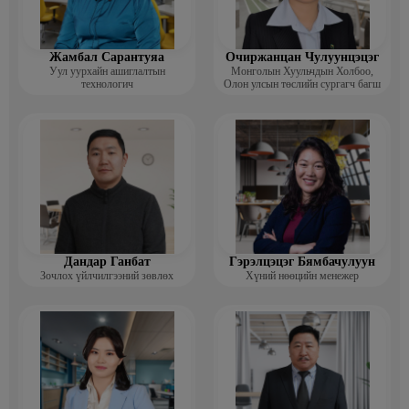
Жамбал Сарантуяа
Очиржанцан Чулуунцэцэг
Уул уурхайн ашиглалтын
Монголын Хуульчдын Холбоо,
технологич
Олон улсын төслийн сургагч багш
Дандар Ганбат
Гэрэлцэцэг Бямбачулуун
Зочлох үйлчилгээний зөвлөх
Хүний нөөцийн менежер