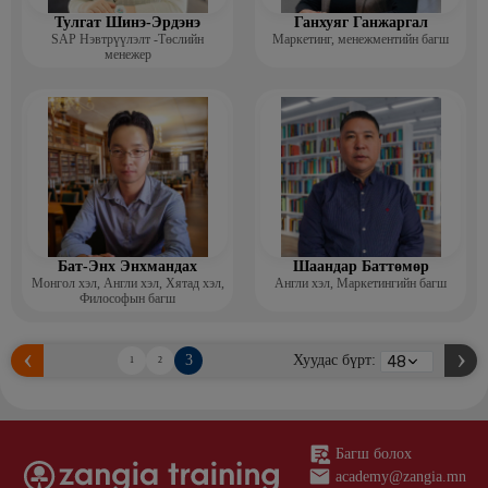
Тулгат Шинэ-Эрдэнэ
Ганхуяг Ганжаргал
SAP Нэвтрүүлэлт -Төслийн
Маркетинг, менежментийн багш
менежер
Бат-Энх Энхмандах
Шаандар Баттөмөр
Монгол хэл, Англи хэл, Хятад хэл,
Англи хэл, Маркетингийн багш
Философын багш
3
Хуудас бүрт:
1
2
Багш болох
academy@zangia.mn