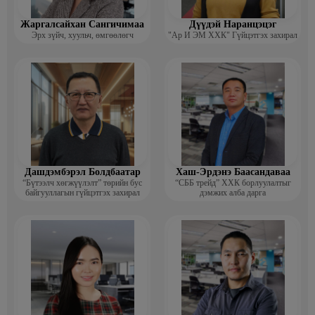
Жаргалсайхан Сангичимаа
Дүүдэй Наранцэцэг
Эрх зүйч, хуульч, өмгөөлөгч
"Ар И ЭМ ХХК" Гүйцэтгэх захирал
Дашдэмбэрэл Болдбаатар
Хаш-Эрдэнэ Баасандаваа
“Бүтээлч хөгжүүлэлт” төрийн бус
“СББ трейд” ХХК борлуулалтыг
байгууллагын гүйцэтгэх захирал
дэмжих алба дарга