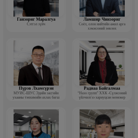
Ганзориг Маралгуа
Ламшир Чинзориг
Сэтгэл зүйч
Соёл, олон нийтийн ажил арга
хэмжээний зөвлөх
Пүрэв Лхамсүрэн
Раднаа Байгалмаа
МУИС-ШУС Эдийн засгийн
“Назо групп” ХХК -Сүлжээний
ухааны тэнхимийн ахлах багш
үйлчилгээ хариуцсан менежер