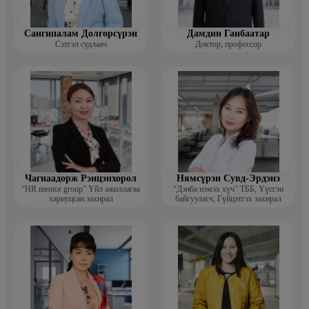
Сангипалам Долгорсүрэн
Дамдин Ганбаатар
Сэтгэл судлаач
Доктор, профессор
Чагнаадорж Рэнцэнхорол
Нямсүрэн Сувд-Эрдэнэ
“HR mentor group” Үйл ажиллагаа
“Дэнба нэмэх хүч” ТББ, Үүсгэн
хариуцсан захирал
байгуулагч, Гүйцэтгэх захирал