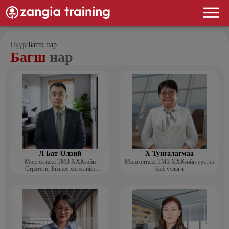
Нүүр
/
Багш нар
Багш
нар
Л Бат-Өлзий
Х Тунгалагмаа
Монголтакс ТМЗ ХХК-ийн
Монголтакс ТМЗ ХХК-ийн үүсгэн
Стратеги, Бизнес хөгжлийн
байгуулагч
хэлтсийн захирал