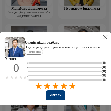
Мөнхбаяр Дашцэрмаа
Пүрэвдорж Билэгтмаа
Удирдахуйн ухаан менежментийн
академийн захирал
Өлзийсайхан Золбаяр
Эрдэнэт үйлдвэрийн хүний нөөцийн тэргүүлэх мэргэжилтэн
Үнэлгээ өгөх
Үнэлгээ:
(0)
0
5
Мөнгөнрейс Пүрэвдорж
Өлзийсайхан Золбаяр
(0)
4
Программист, График дизайнер,
Эрдэнэт үйлдвэрийн хүний нөөцийн
(0)
Багш
тэргүүлэх мэргэжилтэн
3
(0)
2
(0)
1
Илгээх