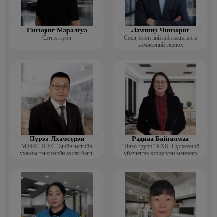
Ганзориг Маралгуа
Ламшир Чинзориг
Сэтгэл зүйч
Соёл, олон нийтийн ажил арга
хэмжээний зөвлөх
Пүрэв Лхамсүрэн
Раднаа Байгалмаа
МУИС-ШУС Эдийн засгийн
“Назо групп” ХХК -Сүлжээний
ухааны тэнхимийн ахлах багш
үйлчилгээ хариуцсан менежер