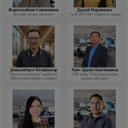
Жаргалсайхан Сангичимаа
Дүүдэй Наранцэцэг
Эрх зүйч, хуульч, өмгөөлөгч
"Ар И ЭМ ХХК" Гүйцэтгэх захирал
Дашдэмбэрэл Болдбаатар
Хаш-Эрдэнэ Баасандаваа
“Бүтээлч хөгжүүлэлт” төрийн бус
“СББ трейд” ХХК борлуулалтыг
байгууллагын гүйцэтгэх захирал
дэмжих алба дарга