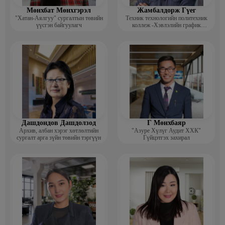
Мөнхбат Мөнхгэрэл
Жамбалдорж Гүег
"Хатан-Аялгуу" сургалтын төвийн
Техник технологийн политехник
үүсгэн байгуулагч
коллеж -Хэвлэлийн график
дизайнерийн багш
Дашдондов Дашдолзод
Г Мөнхбаяр
Архив, албан хэрэг хөтлөлтийн
"Азуре Хүлүг Аудит ХХК"
сургалт арга зүйн төвийн тэргүүн
Гүйцэтгэх захирал