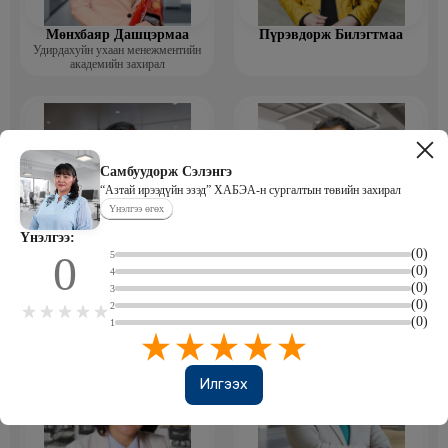
Мөнхбаяр Дашцэрмаа
Пүрэвдорж Билэгтмаа
Удирдахуйн ухаан менежментийн
академийн захирал
Самбуудорж Сэлэнгэ
“Азтай ирээдүйн эзэд” ХАБЭА-н сургалтын төвийн захирал
Үнэлгээ өгөх
Үнэлгээ:
(0)
0
5
Мөнгөнрейс Пүрэвдорж
Өлзийсайхан Золбаяр
(0)
4
Программист, График дизайнер,
Эрдэнэт үйлдвэрийн хүний нөөцийн
(0)
Багш
тэргүүлэх мэргэжилтэн
3
(0)
2
(0)
1
Илгээх