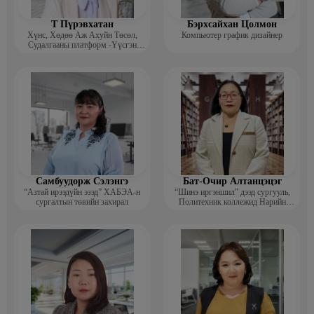
Т Пүрэвхатан
Бэрхсайхан Цолмон
Хүнс, Хөдөө Аж Ахуйн Төсөл,
Компьютер график дизайнер
Судалгааны платформ -Үүсгэн
байгуулагч
Самбуудорж Сэлэнгэ
Бат-Очир Алтанцэцэг
“Азтай ирээдүйн эзэд” ХАБЭА-н
“Шинэ иргэншил” дээд сургууль,
сургалтын төвийн захирал
Политехник коллежид Нарийн
бичгийн дарга, албан хэрэг
хөтлөлтийн мэргэжлийн үндсэн
багш