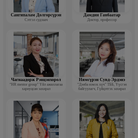
Сангипалам Долгорсүрэн
Дамдин Ганбаатар
Сэтгэл судлаач
Доктор, профессор
Чагнаадорж Рэнцэнхорол
Нямсүрэн Сувд-Эрдэнэ
“HR mentor group” Үйл ажиллагаа
“Дэнба нэмэх хүч” ТББ, Үүсгэн
хариуцсан захирал
байгуулагч, Гүйцэтгэх захирал