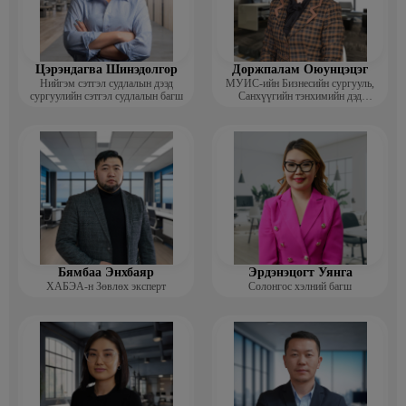
Цэрэндагва Шинэдолгор
Доржпалам Оюунцэцэг
Нийгэм сэтгэл судлалын дээд
МУИС-ийн Бизнесийн сургууль,
сургуулийн сэтгэл судлалын багш
Санхүүгийн тэнхимийн дэд
профессор
Бямбаа Энхбаяр
Эрдэнэцогт Уянга
ХАБЭА-н Зөвлөх эксперт
Солонгос хэлний багш