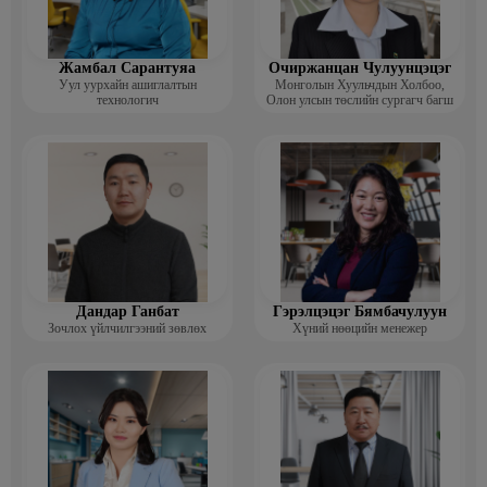
Жамбал Сарантуяа
Очиржанцан Чулуунцэцэг
Уул уурхайн ашиглалтын
Монголын Хуульчдын Холбоо,
технологич
Олон улсын төслийн сургагч багш
Дандар Ганбат
Гэрэлцэцэг Бямбачулуун
Зочлох үйлчилгээний зөвлөх
Хүний нөөцийн менежер