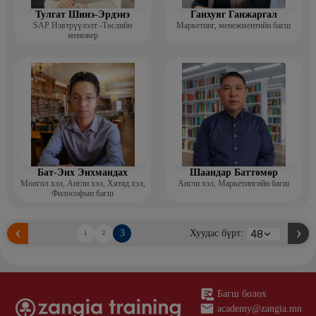
Тулгат Шинэ-Эрдэнэ
Ганхуяг Ганжаргал
SAP Нэвтрүүлэлт -Төслийн
Маркетинг, менежментийн багш
менежер
Бат-Энх Энхмандах
Шаандар Баттөмөр
Монгол хэл, Англи хэл, Хятад хэл,
Англи хэл, Маркетингийн багш
Философын багш
3
Хуудас бүрт:
1
2
Багш болох
academy@zangia.mn