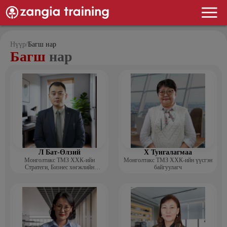
Нүүр
/
Багш нар
Багш
нар
Л Бат-Өлзий
Х Тунгалагмаа
Монголтакс ТМЗ ХХК-ийн
Монголтакс ТМЗ ХХК-ийн үүсгэн
Стратеги, Бизнес хөгжлийн
байгуулагч
хэлтсийн захирал