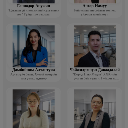
Ганчөдөр Анужин
Ангар Намуу
"Цаглашгүй япон хэлний сургалтын
Байгууллагын соёлын зөвлөх
төв" Гүйцэтгэх захирал
үйлчилгээний көүч
Дамбийням Алтантуяа
Чойжилрэнцэн Даваадалай
Арга зүйч багш, Хүний нөөцийн
“Ворлд Нью Медиа” ХХК-ийн
тэргүүлэх аудитор
үүсгэн байгуулагч, Гүйцэтгэх
захирал