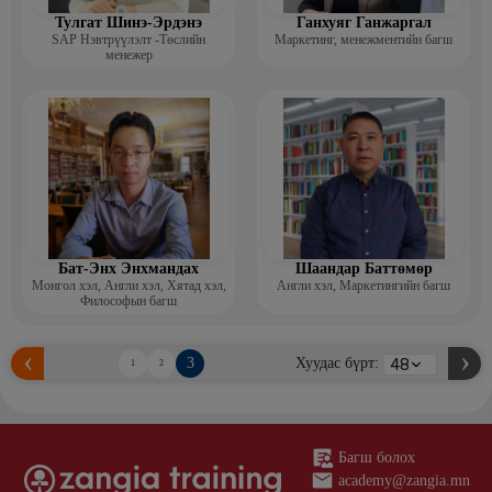
Тулгат Шинэ-Эрдэнэ
Ганхуяг Ганжаргал
SAP Нэвтрүүлэлт -Төслийн
Маркетинг, менежментийн багш
менежер
Бат-Энх Энхмандах
Шаандар Баттөмөр
Монгол хэл, Англи хэл, Хятад хэл,
Англи хэл, Маркетингийн багш
Философын багш
3
Хуудас бүрт:
1
2
Багш болох
academy@zangia.mn