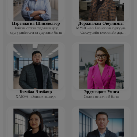
Цэрэндагва Шинэдолгор
Доржпалам Оюунцэцэг
Нийгэм сэтгэл судлалын дээд
МУИС-ийн Бизнесийн сургууль,
сургуулийн сэтгэл судлалын багш
Санхүүгийн тэнхимийн дэд
профессор
Бямбаа Энхбаяр
Эрдэнэцогт Уянга
ХАБЭА-н Зөвлөх эксперт
Солонгос хэлний багш