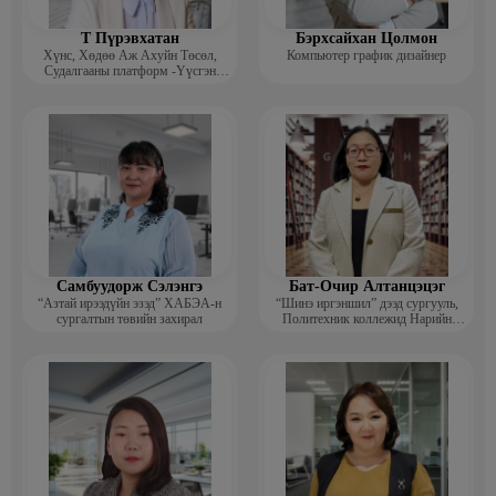
Т Пүрэвхатан
Бэрхсайхан Цолмон
Хүнс, Хөдөө Аж Ахуйн Төсөл,
Компьютер график дизайнер
Судалгааны платформ -Үүсгэн
байгуулагч
Самбуудорж Сэлэнгэ
Бат-Очир Алтанцэцэг
“Азтай ирээдүйн эзэд” ХАБЭА-н
“Шинэ иргэншил” дээд сургууль,
сургалтын төвийн захирал
Политехник коллежид Нарийн
бичгийн дарга, албан хэрэг
хөтлөлтийн мэргэжлийн үндсэн
багш