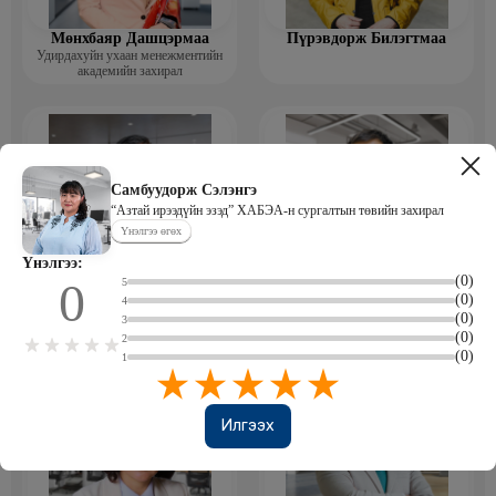
Мөнхбаяр Дашцэрмаа
Пүрэвдорж Билэгтмаа
Удирдахуйн ухаан менежментийн
академийн захирал
Самбуудорж Сэлэнгэ
“Азтай ирээдүйн эзэд” ХАБЭА-н сургалтын төвийн захирал
Үнэлгээ өгөх
Үнэлгээ:
(0)
0
5
Мөнгөнрейс Пүрэвдорж
Өлзийсайхан Золбаяр
(0)
4
Программист, График дизайнер,
Эрдэнэт үйлдвэрийн хүний нөөцийн
(0)
Багш
тэргүүлэх мэргэжилтэн
3
(0)
2
(0)
1
Илгээх