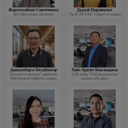
Жаргалсайхан Сангичимаа
Дүүдэй Наранцэцэг
Эрх зүйч, хуульч, өмгөөлөгч
"Ар И ЭМ ХХК" Гүйцэтгэх захирал
Дашдэмбэрэл Болдбаатар
Хаш-Эрдэнэ Баасандаваа
“Бүтээлч хөгжүүлэлт” төрийн бус
“СББ трейд” ХХК борлуулалтыг
байгууллагын гүйцэтгэх захирал
дэмжих алба дарга