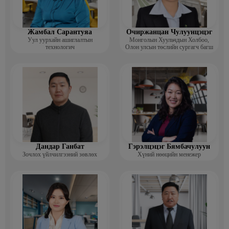
Жамбал Сарантуяа
Очиржанцан Чулуунцэцэг
Уул уурхайн ашиглалтын
Монголын Хуульчдын Холбоо,
технологич
Олон улсын төслийн сургагч багш
Дандар Ганбат
Гэрэлцэцэг Бямбачулуун
Зочлох үйлчилгээний зөвлөх
Хүний нөөцийн менежер