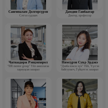
Сангипалам Долгорсүрэн
Дамдин Ганбаатар
Сэтгэл судлаач
Доктор, профессор
Чагнаадорж Рэнцэнхорол
Нямсүрэн Сувд-Эрдэнэ
“HR mentor group” Үйл ажиллагаа
“Дэнба нэмэх хүч” ТББ, Үүсгэн
хариуцсан захирал
байгуулагч, Гүйцэтгэх захирал