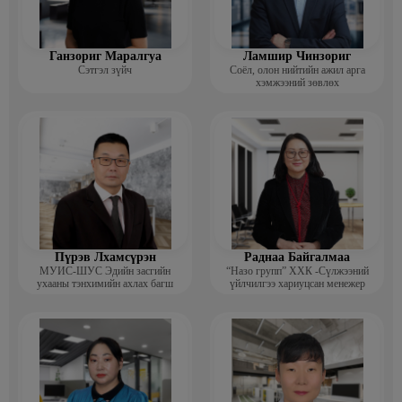
Ганзориг Маралгуа
Ламшир Чинзориг
Сэтгэл зүйч
Соёл, олон нийтийн ажил арга
хэмжээний зөвлөх
Пүрэв Лхамсүрэн
Раднаа Байгалмаа
МУИС-ШУС Эдийн засгийн
“Назо групп” ХХК -Сүлжээний
ухааны тэнхимийн ахлах багш
үйлчилгээ хариуцсан менежер