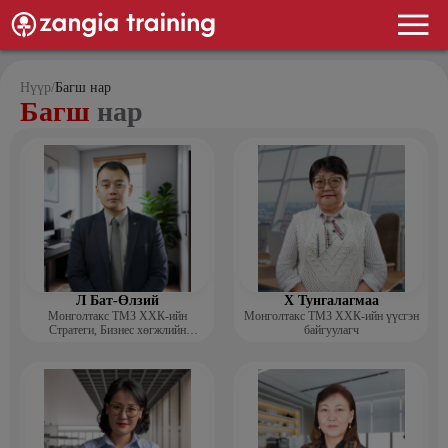
Нүүр
/
Багш нар
Багш
нар
Л Бат-Өлзий
Х Тунгалагмаа
Монголтакс ТМЗ ХХК-ийн
Монголтакс ТМЗ ХХК-ийн үүсгэн
Стратеги, Бизнес хөгжлийн
байгуулагч
хэлтсийн захирал