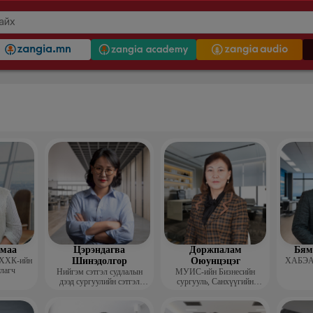
гмаа
Цэрэндагва
Доржпалам
Бям
 ХХК-ийн
Шинэдолгор
Оюунцэцэг
ХАБЭА-
улагч
Нийгэм сэтгэл судлалын
МУИС-ийн Бизнесийн
дээд сургуулийн сэтгэл
сургууль, Санхүүгийн
судлалын багш
тэнхимийн дэд профессор