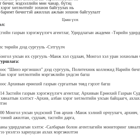
 бичиг, мэдээллийн мөн чанар, бүтэц
хэрэг хөтлөлтийг зохион байгуулах нь
 баримт бичигтэй ажиллах ажлын зохион байгуулалт
Цааш үзэх
ол:
асгийн газрын хэрэгжүүлэгч агентлаг, Удирдлагын академи -Төрийн удир
лэгтмаа
Мөнгөнрейс
Өлзийсайхан Золбаяр
Т 
лс төрийн дээд сургууль -Сэтгүүлч
Пүрэвдорж
Эрдэнэт үйлдвэрийн хүний
Хүнс,
нөөцийн тэргүүлэх
Төс
Программист, График
онгол улсын их сургууль -Манж хэл судлаач, Монгол хэл уран зохиолын
мэргэжилтэн
пла
дизайнер, Багш
уршлага:
ноос “Шинэ иргэншил” дээд сургууль, Политехник коллежид Нарийн бич
лбан хэрэг хөтлөлтийн мэргэжлийн үндсэн багш
ноос Архивын ерөнхий газрын сургалтын төвд гэрээт багш
014 Засгийн газрын хэрэгжүүлэгч агентлаг, Архивын Ерөнхий Газрын Суд
, хяналтын хэлтэст -Архив, албан хэрэг хөтлөлтийн улсын байцаагч, ахлах
лтэн
000 Монгол улсын үндэсний Төв архив -Манж хэлний орчуулагч, архивч,
анцэцэг
Жаргалсайхан
Дүүдэй Наранцэцэг
Да
эний ажилтан, судлаач, тасгийн дарга,
” дээд
Сангичимаа
"Ар И ЭМ ХХК" Гүйцэтгэх
Б
техник
захирал
Эрх зүйч, хуульч, өмгөөлөгч
“Бүтэ
ааны удирдлагын хэлтэс -Салбарын болон агентлагийн мониторинг хянал
 бичгийн
төрийн
э үнэлгээ хариуцсан ахлах мэргэжилтэн
хэрэг
гүй
гэжлийн