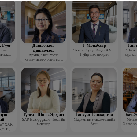
гш
 Гүег
Дашдондов
Г Мөнхбаяр
Ганч
огийн
Дашдолзод
"Азуре Хүлүг Аудит ХХК"
"Цагла
оллеж
Гүйцэтгэх захирал
сургалт
Архив, албан хэрэг
рафик
хөтлөлтийн сургалт арга
багш
зүйн төвийн тэргүүн
цэн
Тулгат Шинэ-Эрдэнэ
Ганхуяг Ганжаргал
Бат-Э
ай
SAP Нэвтрүүлэлт -Төслийн
Маркетинг, менежментийн
Монгол
менежер
багш
Хятад хэ
иа” ХХК-
уулагч,
хирал