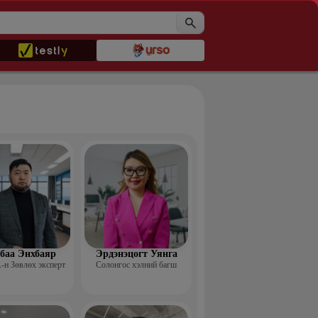
баа Энхбаяр
Эрдэнэцогт Уянга
н Зөвлөх эксперт
Солонгос хэлний багш