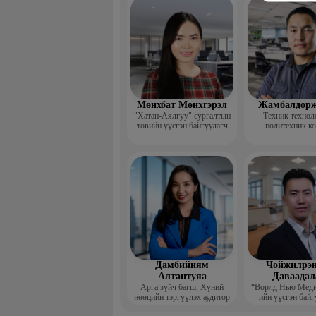
үндсэн ба
Мөнхбат Мөнхгэрэл
Жамбалдорж
"Хатан-Аялгуу" сургалтын
Техник технол
төвийн үүсгэн байгуулагч
политехник к
-Хэвлэлийн г
дизайнерийн 
Дамбийням
Чойжилрэн
Алтантуяа
Даваадал
Арга зүйч багш, Хүний
“Ворлд Нью Мед
нөөцийн тэргүүлэх аудитор
ийн үүсгэн байг
Гүйцэтгэх за