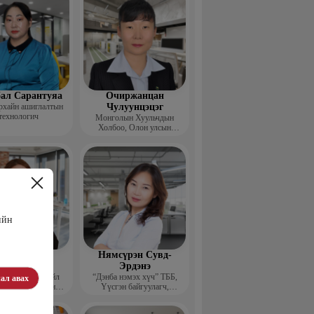
ал Сарантуяа
Очиржанцан
рхайн ашиглалтын
Чулуунцэцэг
технологич
Монголын Хуульчдын
Холбоо, Олон улсын
төслийн сургагч багш
ийн
агнаадорж
Нямсүрэн Сувд-
энцэнхорол
Эрдэнэ
entor group” Үйл
“Дэнба нэмэх хүч” ТББ,
ал авах
лагаа хариуцсан
Үүсгэн байгуулагч,
захирал
Гүйцэтгэх захирал