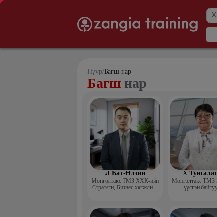
Нүүр
/
Багш нар
Багш
нар
Л Бат-Өлзий
Х Тунгала
Монголтакс ТМЗ ХХК-ийн
Монголтакс ТМЗ
Стратеги, Бизнес хөгжлийн
үүсгэн байгу
хэлтсийн захирал