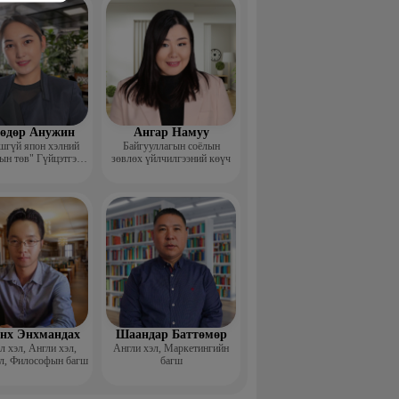
өдөр Анужин
Ангар Намуу
шгүй япон хэлний
Байгууллагын соёлын
ын төв" Гүйцэтгэх
зөвлөх үйлчилгээний көүч
захирал
нх Энхмандах
Шаандар Баттөмөр
 хэл, Англи хэл,
Англи хэл, Маркетингийн
л, Философын багш
багш