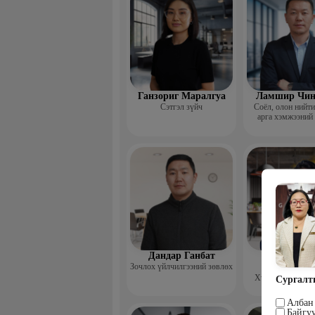
Ганзориг Маралгуа
Ламшир Чин
Сэтгэл зүйч
Соёл, олон нийт
арга хэмжээний
Дандар Ганбат
Гэрэлцэц
Зочлох үйлчилгээний зөвлөх
Бямбачул
Хүний нөөцийн 
Сургалт
Албан 
Байгу