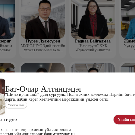
зориг
Пүрэв Лхамсүрэн
Раднаа Байгалмаа
Жамб
ийн ажил
МУИС-ШУС Эдийн засгийн
“Назо групп” ХХК
Уул уу
 зөвлөх
ухааны тэнхимийн ахлах
-Сүлжээний үйлчилгээ
багш
хариуцсан менежер
Бат-Очир Алтанцэцэг
“Шинэ иргэншил” дээд сургууль, Политехник коллежид Нарийн бичг
дарга, албан хэрэг хөтлөлтийн мэргэжлийн үндсэн багш
Үнэлгээ өгөх
эг
Сангипалам
Дамдин Ганбаатар
Ч
уун
Долгорсүрэн
Доктор, профессор
Р
менежер
Сэтгэл судлаач
“HR m
ын сэдэв:
Үнийн сан
ажил
хэрэг хөтлөлт, архивын үйл ажиллагаа
уллагын үйл ажиллагааг баримтжуулах нь