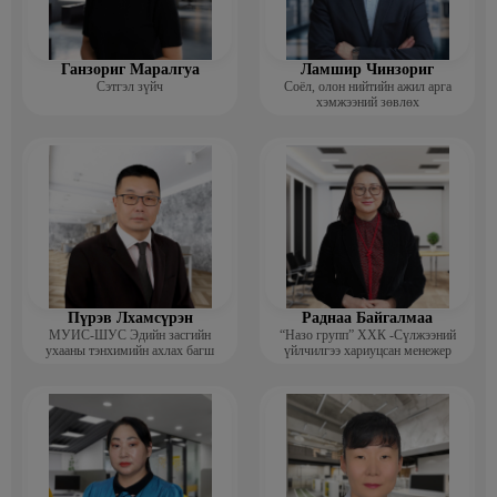
Ганзориг Маралгуа
Ламшир Чинзориг
Сэтгэл зүйч
Соёл, олон нийтийн ажил арга
хэмжээний зөвлөх
Пүрэв Лхамсүрэн
Раднаа Байгалмаа
МУИС-ШУС Эдийн засгийн
“Назо групп” ХХК -Сүлжээний
ухааны тэнхимийн ахлах багш
үйлчилгээ хариуцсан менежер