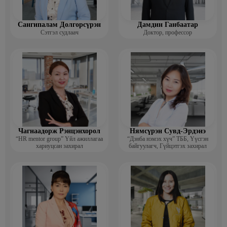
Сангипалам Долгорсүрэн
Дамдин Ганбаатар
Сэтгэл судлаач
Доктор, профессор
Чагнаадорж Рэнцэнхорол
Нямсүрэн Сувд-Эрдэнэ
“HR mentor group” Үйл ажиллагаа
“Дэнба нэмэх хүч” ТББ, Үүсгэн
хариуцсан захирал
байгуулагч, Гүйцэтгэх захирал