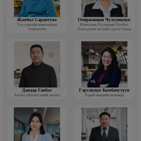
Жамбал Сарантуяа
Очиржанцан Чулуунцэцэг
Уул уурхайн ашиглалтын
Монголын Хуульчдын Холбоо,
технологич
Олон улсын төслийн сургагч багш
Дандар Ганбат
Гэрэлцэцэг Бямбачулуун
Зочлох үйлчилгээний зөвлөх
Хүний нөөцийн менежер