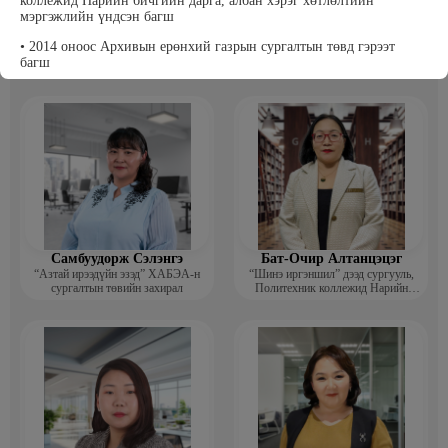
коллежид Нарийн бичгийн дарга, албан хэрэг хөтлөлтийн
мэргэжлийн үндсэн багш
Т Пүрэвхатан
Бэрхсайхан Цолмон
• 2014 оноос Архивын ерөнхий газрын сургалтын төвд гэрээт
Хүнс, Хөдөө Аж Ахуйн Төсөл,
Компьютер график дизайнер
багш
Судалгааны платформ -Үүсгэн
байгуулагч
• 2000-2014 Засгийн газрын хэрэгжүүлэгч агентлаг, Архивын
Ерөнхий Газрын Судалгаа, арга зүй, хяналтын хэлтэст -Архив,
албан хэрэг хөтлөлтийн улсын байцаагч, ахлах мэргэжилтэн
• 1982-2000 Монгол улсын үндэсний Төв архив -Манж хэлний
орчуулагч, архивч, эрдэм шинжилгээний ажилтан, судлаач,
тасгийн дарга,
- Захиргааны удирдлагын хэлтэс -Салбарын болон агентлагийн
мониторинг хяналт шинжилгээ үнэлгээ хариуцсан ахлах
мэргэжилтэн
Самбуудорж Сэлэнгэ
Бат-Очир Алтанцэцэг
“Азтай ирээдүйн эзэд” ХАБЭА-н
“Шинэ иргэншил” дээд сургууль,
сургалтын төвийн захирал
Политехник коллежид Нарийн
бичгийн дарга, албан хэрэг
хөтлөлтийн мэргэжлийн үндсэн
багш