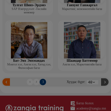
Тулгат Шинэ-Эрдэнэ
Ганхуяг Ганжаргал
SAP Нэвтрүүлэлт -Төслийн
Маркетинг, менежментийн багш
менежер
Бат-Энх Энхмандах
Шаандар Баттөмөр
Монгол хэл, Англи хэл, Хятад хэл,
Англи хэл, Маркетингийн багш
Философын багш
3
Хуудас бүрт:
1
2
Багш болох
academy@zangia.mn