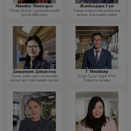
Мөнхбат Мөнхгэрэл
Жамбалдорж Гүег
"Хатан-Аялгуу" сургалтын төвийн
Техник технологийн политехник
үүсгэн байгуулагч
коллеж -Хэвлэлийн график
дизайнерийн багш
Дашдондов Дашдолзод
Г Мөнхбаяр
Архив, албан хэрэг хөтлөлтийн
"Азуре Хүлүг Аудит ХХК"
сургалт арга зүйн төвийн тэргүүн
Гүйцэтгэх захирал