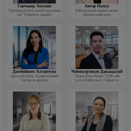
Ганчөдөр Анужин
Ангар Намуу
"Цаглашгүй япон хэлний сургалтын
Байгууллагын соёлын зөвлөх
төв" Гүйцэтгэх захирал
үйлчилгээний көүч
Дамбийням Алтантуяа
Чойжилрэнцэн Даваадалай
Арга зүйч багш, Хүний нөөцийн
“Ворлд Нью Медиа” ХХК-ийн
тэргүүлэх аудитор
үүсгэн байгуулагч, Гүйцэтгэх
захирал