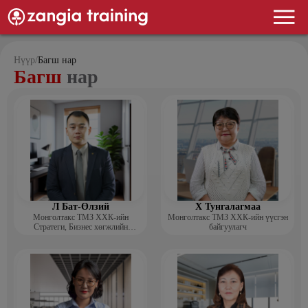
Нүүр
/
Багш нар
Багш
нар
Л Бат-Өлзий
Х Тунгалагмаа
Монголтакс ТМЗ ХХК-ийн
Монголтакс ТМЗ ХХК-ийн үүсгэн
Стратеги, Бизнес хөгжлийн
байгуулагч
хэлтсийн захирал