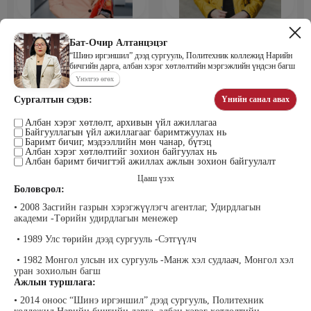
Мөнхбаяр Дашцэрмаа
Пүрэвдорж Билэгтмаа
Удирдахуйн ухаан менежментийн
Бат-Очир Алтанцэцэг
академийн захирал
“Шинэ иргэншил” дээд сургууль, Политехник коллежид Нарийн
бичгийн дарга, албан хэрэг хөтлөлтийн мэргэжлийн үндсэн багш
Үнэлгээ өгөх
Сургалтын сэдэв:
Үнийн санал авах
Албан хэрэг хөтлөлт, архивын үйл ажиллагаа
Байгууллагын үйл ажиллагааг баримтжуулах нь
Баримт бичиг, мэдээллийн мөн чанар, бүтэц
Албан хэрэг хөтлөлтийг зохион байгуулах нь
Албан баримт бичигтэй ажиллах ажлын зохион байгуулалт
Цааш үзэх
Мөнгөнрейс Пүрэвдорж
Өлзийсайхан Золбаяр
Боловсрол:
Программист, График дизайнер,
Эрдэнэт үйлдвэрийн хүний нөөцийн
Багш
тэргүүлэх мэргэжилтэн
• 2008 Засгийн газрын хэрэгжүүлэгч агентлаг, Удирдлагын
академи -Төрийн удирдлагын менежер
• 1989 Улс төрийн дээд сургууль -Сэтгүүлч
• 1982 Монгол улсын их сургууль -Манж хэл судлаач, Монгол хэл
уран зохиолын багш
Ажлын туршлага:
• 2014 оноос “Шинэ иргэншил” дээд сургууль, Политехник