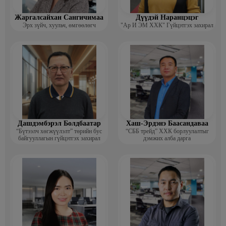
Жаргалсайхан Сангичимаа
Дүүдэй Наранцэцэг
Эрх зүйч, хуульч, өмгөөлөгч
"Ар И ЭМ ХХК" Гүйцэтгэх захирал
Дашдэмбэрэл Болдбаатар
Хаш-Эрдэнэ Баасандаваа
“Бүтээлч хөгжүүлэлт” төрийн бус
“СББ трейд” ХХК борлуулалтыг
байгууллагын гүйцэтгэх захирал
дэмжих алба дарга