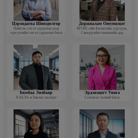
Цэрэндагва Шинэдолгор
Доржпалам Оюунцэцэг
Нийгэм сэтгэл судлалын дээд
МУИС-ийн Бизнесийн сургууль,
сургуулийн сэтгэл судлалын багш
Санхүүгийн тэнхимийн дэд
профессор
Бямбаа Энхбаяр
Эрдэнэцогт Уянга
ХАБЭА-н Зөвлөх эксперт
Солонгос хэлний багш