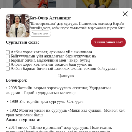
Мөнхбаяр Дашцэрмаа
Пүрэвдорж Билэгтмаа
Удирдахуйн ухаан менежментийн
Бат-Очир Алтанцэцэг
академийн захирал
“Шинэ иргэншил” дээд сургууль, Политехник коллежид Нарийн
бичгийн дарга, албан хэрэг хөтлөлтийн мэргэжлийн үндсэн багш
Үнэлгээ өгөх
Сургалтын сэдэв:
Үнийн санал авах
Албан хэрэг хөтлөлт, архивын үйл ажиллагаа
Байгууллагын үйл ажиллагааг баримтжуулах нь
Баримт бичиг, мэдээллийн мөн чанар, бүтэц
Албан хэрэг хөтлөлтийг зохион байгуулах нь
Албан баримт бичигтэй ажиллах ажлын зохион байгуулалт
Цааш үзэх
Мөнгөнрейс Пүрэвдорж
Өлзийсайхан Золбаяр
Боловсрол:
Программист, График дизайнер,
Эрдэнэт үйлдвэрийн хүний нөөцийн
Багш
тэргүүлэх мэргэжилтэн
• 2008 Засгийн газрын хэрэгжүүлэгч агентлаг, Удирдлагын
академи -Төрийн удирдлагын менежер
• 1989 Улс төрийн дээд сургууль -Сэтгүүлч
• 1982 Монгол улсын их сургууль -Манж хэл судлаач, Монгол хэл
уран зохиолын багш
Ажлын туршлага:
• 2014 оноос “Шинэ иргэншил” дээд сургууль, Политехник