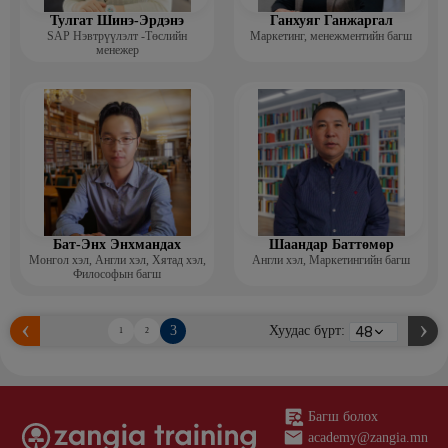
Тулгат Шинэ-Эрдэнэ
Ганхуяг Ганжаргал
SAP Нэвтрүүлэлт -Төслийн
Маркетинг, менежментийн багш
менежер
Бат-Энх Энхмандах
Шаандар Баттөмөр
Монгол хэл, Англи хэл, Хятад хэл,
Англи хэл, Маркетингийн багш
Философын багш
3
Хуудас бүрт:
1
2
Багш болох
academy@zangia.mn