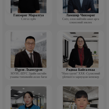
Ганзориг Маралгуа
Ламшир Чинзориг
Сэтгэл зүйч
Соёл, олон нийтийн ажил арга
хэмжээний зөвлөх
Пүрэв Лхамсүрэн
Раднаа Байгалмаа
МУИС-ШУС Эдийн засгийн
“Назо групп” ХХК -Сүлжээний
ухааны тэнхимийн ахлах багш
үйлчилгээ хариуцсан менежер