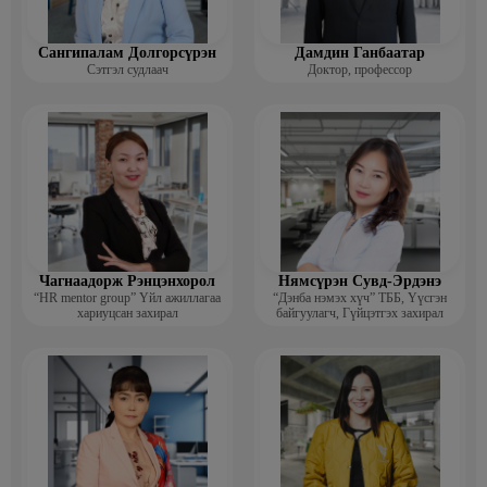
Сангипалам Долгорсүрэн
Дамдин Ганбаатар
Сэтгэл судлаач
Доктор, профессор
Чагнаадорж Рэнцэнхорол
Нямсүрэн Сувд-Эрдэнэ
“HR mentor group” Үйл ажиллагаа
“Дэнба нэмэх хүч” ТББ, Үүсгэн
хариуцсан захирал
байгуулагч, Гүйцэтгэх захирал