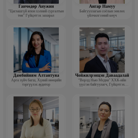
Ганчөдөр Анужин
Ангар Намуу
"Цаглашгүй япон хэлний сургалтын
Байгууллагын соёлын зөвлөх
төв" Гүйцэтгэх захирал
үйлчилгээний көүч
Дамбийням Алтантуяа
Чойжилрэнцэн Даваадалай
Арга зүйч багш, Хүний нөөцийн
“Ворлд Нью Медиа” ХХК-ийн
тэргүүлэх аудитор
үүсгэн байгуулагч, Гүйцэтгэх
захирал