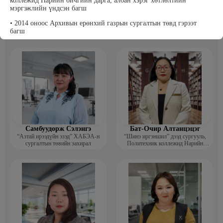
коллежид Нарийн бичгийн дарга, албан хэрэг хөтлөлтийн
мэргэжлийн үндсэн багш
Т Пүрэвхатан
Бэрхсайхан Цолмон
• 2014 оноос Архивын ерөнхий газрын сургалтын төвд гэрээт
Хүнс, Хөдөө Аж Ахуйн Төсөл,
Компьютер график дизайнер
багш
Судалгааны платформ -Үүсгэн
байгуулагч
• 2000-2014 Засгийн газрын хэрэгжүүлэгч агентлаг, Архивын
Ерөнхий Газрын Судалгаа, арга зүй, хяналтын хэлтэст -Архив,
албан хэрэг хөтлөлтийн улсын байцаагч, ахлах мэргэжилтэн
• 1982-2000 Монгол улсын үндэсний Төв архив -Манж хэлний
орчуулагч, архивч, эрдэм шинжилгээний ажилтан, судлаач,
тасгийн дарга,
- Захиргааны удирдлагын хэлтэс -Салбарын болон агентлагийн
мониторинг хяналт шинжилгээ үнэлгээ хариуцсан ахлах
мэргэжилтэн
Самбуудорж Сэлэнгэ
Бат-Очир Алтанцэцэг
“Азтай ирээдүйн эзэд” ХАБЭА-н
“Шинэ иргэншил” дээд сургууль,
сургалтын төвийн захирал
Политехник коллежид Нарийн
бичгийн дарга, албан хэрэг
хөтлөлтийн мэргэжлийн үндсэн
багш