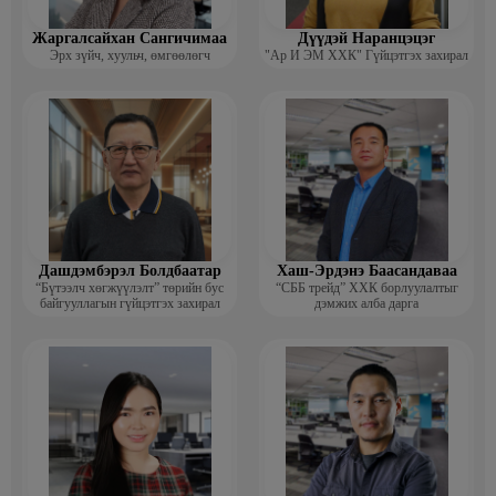
Жаргалсайхан Сангичимаа
Дүүдэй Наранцэцэг
Эрх зүйч, хуульч, өмгөөлөгч
"Ар И ЭМ ХХК" Гүйцэтгэх захирал
Дашдэмбэрэл Болдбаатар
Хаш-Эрдэнэ Баасандаваа
“Бүтээлч хөгжүүлэлт” төрийн бус
“СББ трейд” ХХК борлуулалтыг
байгууллагын гүйцэтгэх захирал
дэмжих алба дарга