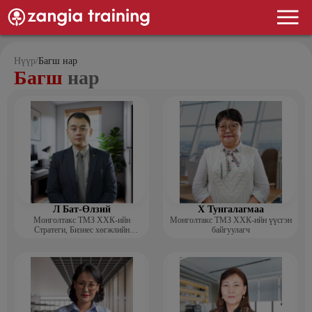
Нүүр
/
Багш нар
Багш
нар
Л Бат-Өлзий
Х Тунгалагмаа
Монголтакс ТМЗ ХХК-ийн
Монголтакс ТМЗ ХХК-ийн үүсгэн
Стратеги, Бизнес хөгжлийн
байгуулагч
хэлтсийн захирал