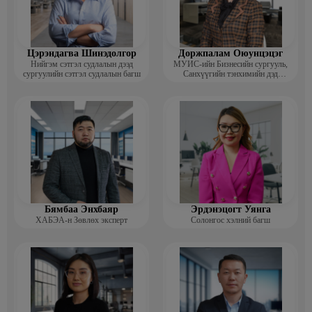
Цэрэндагва Шинэдолгор
Доржпалам Оюунцэцэг
Нийгэм сэтгэл судлалын дээд
МУИС-ийн Бизнесийн сургууль,
сургуулийн сэтгэл судлалын багш
Санхүүгийн тэнхимийн дэд
профессор
Бямбаа Энхбаяр
Эрдэнэцогт Уянга
ХАБЭА-н Зөвлөх эксперт
Солонгос хэлний багш