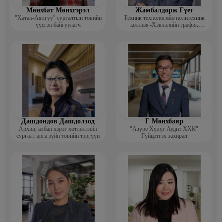
Мөнхбат Мөнхгэрэл
Жамбалдорж Гүег
"Хатан-Аялгуу" сургалтын төвийн
Техник технологийн политехник
үүсгэн байгуулагч
коллеж -Хэвлэлийн график
дизайнерийн багш
Дашдондов Дашдолзод
Г Мөнхбаяр
Архив, албан хэрэг хөтлөлтийн
"Азуре Хүлүг Аудит ХХК"
сургалт арга зүйн төвийн тэргүүн
Гүйцэтгэх захирал