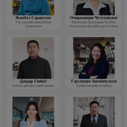
Жамбал Сарантуяа
Очиржанцан Чулуунцэцэг
Уул уурхайн ашиглалтын
Монголын Хуульчдын Холбоо,
технологич
Олон улсын төслийн сургагч багш
Дандар Ганбат
Гэрэлцэцэг Бямбачулуун
Зочлох үйлчилгээний зөвлөх
Хүний нөөцийн менежер