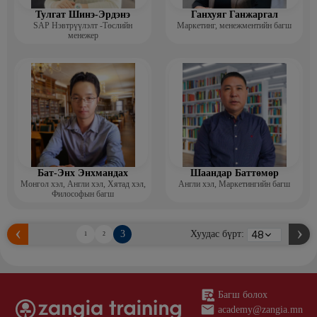
Тулгат Шинэ-Эрдэнэ
Ганхуяг Ганжаргал
SAP Нэвтрүүлэлт -Төслийн
Маркетинг, менежментийн багш
менежер
Бат-Энх Энхмандах
Шаандар Баттөмөр
Монгол хэл, Англи хэл, Хятад хэл,
Англи хэл, Маркетингийн багш
Философын багш
3
Хуудас бүрт:
1
2
Багш болох
academy@zangia.mn