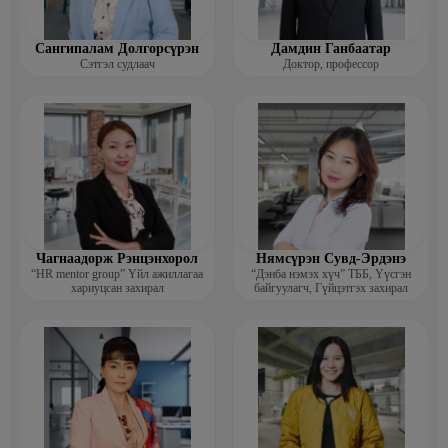
Сангипалам Долгорсүрэн
Дамдин Ганбаатар
Сэтгэл судлаач
Доктор, профессор
Чагнаадорж Рэнцэнхорол
Нямсүрэн Сувд-Эрдэнэ
“HR mentor group” Үйл ажиллагаа
“Дэнба нэмэх хүч” ТББ, Үүсгэн
хариуцсан захирал
байгуулагч, Гүйцэтгэх захирал