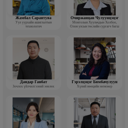
Жамбал Сарантуяа
Очиржанцан Чулуунцэцэг
Уул уурхайн ашиглалтын
Монголын Хуульчдын Холбоо,
технологич
Олон улсын төслийн сургагч багш
Дандар Ганбат
Гэрэлцэцэг Бямбачулуун
Зочлох үйлчилгээний зөвлөх
Хүний нөөцийн менежер