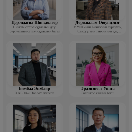
Цэрэндагва Шинэдолгор
Доржпалам Оюунцэцэг
Нийгэм сэтгэл судлалын дээд
МУИС-ийн Бизнесийн сургууль,
сургуулийн сэтгэл судлалын багш
Санхүүгийн тэнхимийн дэд
профессор
Бямбаа Энхбаяр
Эрдэнэцогт Уянга
ХАБЭА-н Зөвлөх эксперт
Солонгос хэлний багш