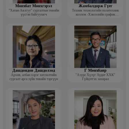
Мөнхбат Мөнхгэрэл
Жамбалдорж Гүег
"Хатан-Аялгуу" сургалтын төвийн
Техник технологийн политехник
үүсгэн байгуулагч
коллеж -Хэвлэлийн график
дизайнерийн багш
Дашдондов Дашдолзод
Г Мөнхбаяр
Архив, албан хэрэг хөтлөлтийн
"Азуре Хүлүг Аудит ХХК"
сургалт арга зүйн төвийн тэргүүн
Гүйцэтгэх захирал