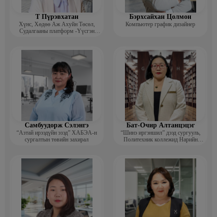
Т Пүрэвхатан
Бэрхсайхан Цолмон
Хүнс, Хөдөө Аж Ахуйн Төсөл,
Компьютер график дизайнер
Судалгааны платформ -Үүсгэн
байгуулагч
Самбуудорж Сэлэнгэ
Бат-Очир Алтанцэцэг
“Азтай ирээдүйн эзэд” ХАБЭА-н
“Шинэ иргэншил” дээд сургууль,
сургалтын төвийн захирал
Политехник коллежид Нарийн
бичгийн дарга, албан хэрэг
хөтлөлтийн мэргэжлийн үндсэн
багш