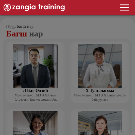
Нүүр
/
Багш нар
Багш
нар
Л Бат-Өлзий
Х Тунгалагмаа
Монголтакс ТМЗ ХХК-ийн
Монголтакс ТМЗ ХХК-ийн үүсгэн
Стратеги, Бизнес хөгжлийн
байгуулагч
хэлтсийн захирал