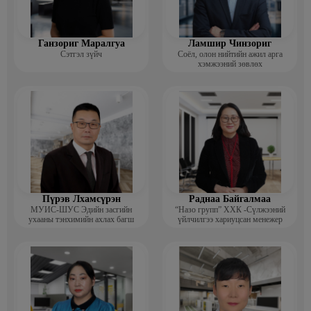
Ганзориг Маралгуа
Ламшир Чинзориг
Сэтгэл зүйч
Соёл, олон нийтийн ажил арга
хэмжээний зөвлөх
Пүрэв Лхамсүрэн
Раднаа Байгалмаа
МУИС-ШУС Эдийн засгийн
“Назо групп” ХХК -Сүлжээний
ухааны тэнхимийн ахлах багш
үйлчилгээ хариуцсан менежер