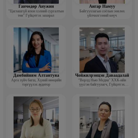
Ганчөдөр Анужин
Ангар Намуу
"Цаглашгүй япон хэлний сургалтын
Байгууллагын соёлын зөвлөх
төв" Гүйцэтгэх захирал
үйлчилгээний көүч
Дамбийням Алтантуяа
Чойжилрэнцэн Даваадалай
Арга зүйч багш, Хүний нөөцийн
“Ворлд Нью Медиа” ХХК-ийн
тэргүүлэх аудитор
үүсгэн байгуулагч, Гүйцэтгэх
захирал