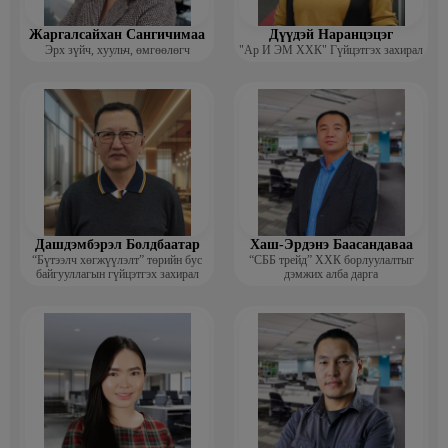
Жаргалсайхан Сангичимаа
Дүүдэй Наранцэцэг
Эрх зүйч, хуульч, өмгөөлөгч
"Ар И ЭМ ХХК" Гүйцэтгэх захирал
Дашдэмбэрэл Болдбаатар
Хаш-Эрдэнэ Баасандаваа
“Бүтээлч хөгжүүлэлт” төрийн бус
“СББ трейд” ХХК борлуулалтыг
байгууллагын гүйцэтгэх захирал
дэмжих алба дарга