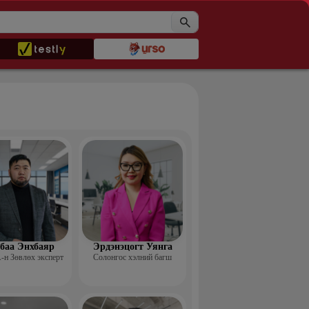
баа Энхбаяр
Эрдэнэцогт Уянга
н Зөвлөх эксперт
Солонгос хэлний багш