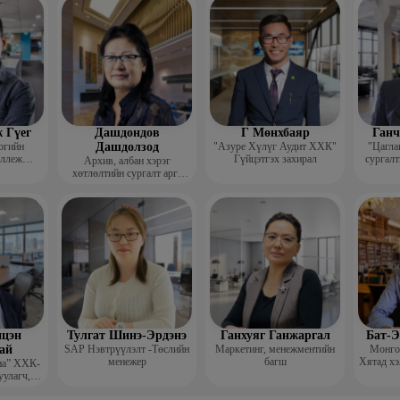
гш
 Гүег
Дашдондов
Г Мөнхбаяр
Ганч
огийн
Дашдолзод
"Азуре Хүлүг Аудит ХХК"
"Цагла
оллеж
Гүйцэтгэх захирал
сургалт
Архив, албан хэрэг
рафик
хөтлөлтийн сургалт арга
багш
зүйн төвийн тэргүүн
цэн
Тулгат Шинэ-Эрдэнэ
Ганхуяг Ганжаргал
Бат-Э
ай
SAP Нэвтрүүлэлт -Төслийн
Маркетинг, менежментийн
Монгол
менежер
багш
Хятад хэ
иа” ХХК-
уулагч,
хирал