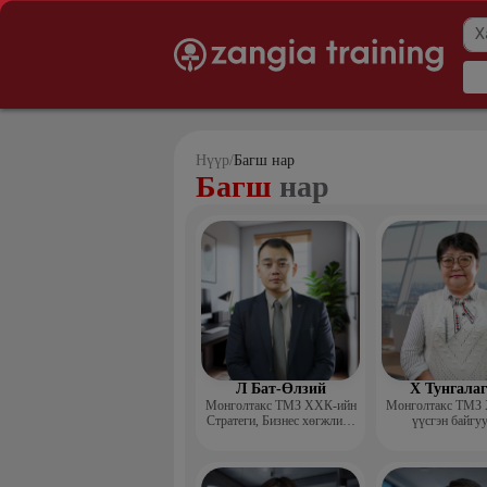
Нүүр
/
Багш нар
Багш
нар
Л Бат-Өлзий
Х Тунгала
Монголтакс ТМЗ ХХК-ийн
Монголтакс ТМЗ
Стратеги, Бизнес хөгжлийн
үүсгэн байгу
хэлтсийн захирал