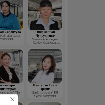
ал Сарантуяа
Очиржанцан
рхайн ашиглалтын
Чулуунцэцэг
технологич
Монголын Хуульчдын
Холбоо, Олон улсын
төслийн сургагч багш
агнаадорж
Нямсүрэн Сувд-
энцэнхорол
Эрдэнэ
entor group” Үйл
“Дэнба нэмэх хүч” ТББ,
лагаа хариуцсан
Үүсгэн байгуулагч,
захирал
Гүйцэтгэх захирал