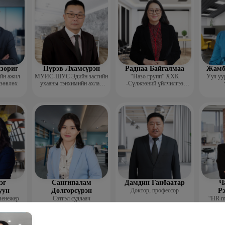
зориг
Пүрэв Лхамсүрэн
Раднаа Байгалмаа
Жамб
ийн ажил
МУИС-ШУС Эдийн засгийн
“Назо групп” ХХК
Уул уу
 зөвлөх
ухааны тэнхимийн ахлах
-Сүлжээний үйлчилгээ
багш
хариуцсан менежер
эг
Сангипалам
Дамдин Ганбаатар
Ч
уун
Долгорсүрэн
Доктор, профессор
Р
менежер
Сэтгэл судлаач
“HR m
ажил