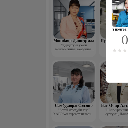
Үнэлгээ:
Мөнхбаяр Дашцэрмаа
Пүрэвдорж Би
Удирдахуйн ухаан
менежментийн академийн
захирал
Самбуудорж Сэлэнгэ
Бат-Очир Алт
“Азтай ирээдүйн эзэд”
“Шинэ иргэншил
ХАБЭА-н сургалтын төвийн
сургууль, Поли
захирал
коллежид Нарийн
дарга, албан 
хөтлөлтийн мэр