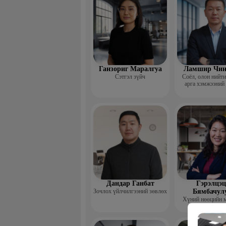
Ганзориг Маралгуа
Ламшир Чин
Сэтгэл зүйч
Соёл, олон нийт
арга хэмжээний
Дандар Ганбат
Гэрэлцэц
Зочлох үйлчилгээний зөвлөх
Бямбачул
Хүний нөөцийн 