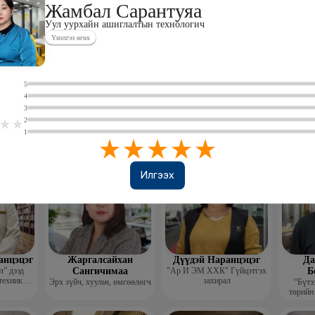
Жамбал Сарантуяа
Уул уурхайн ашиглалтын технологич
Үнэлгээ өгөх
0
5
4
лэгтмаа
Мөнгөнрейс
Өлзийсайхан Золбаяр
Т 
3
Пүрэвдорж
Эрдэнэт үйлдвэрийн хүний
Хүнс,
2
нөөцийн тэргүүлэх
Төс
Программист, График
мэргэжилтэн
пла
1
дизайнер, Багш
Илгээх
анцэцэг
Жаргалсайхан
Дүүдэй Наранцэцэг
Да
” дээд
Сангичимаа
"Ар И ЭМ ХХК" Гүйцэтгэх
Б
техник
захирал
Эрх зүйч, хуульч, өмгөөлөгч
“Бүтэ
 бичгийн
төрийн
хэрэг
гүй
гэжлийн