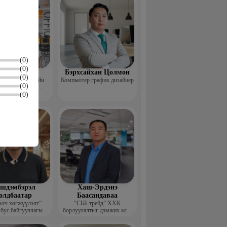
(0)
(0)
Пүрэвхатан
Бэрхсайхан Цолмон
(0)
 Хөдөө Аж Ахуйн
Компьютер график дизайнер
(0)
өл, Судалгааны
(0)
тформ -Үүсгэн
байгуулагч
шдэмбэрэл
Хаш-Эрдэнэ
олдбаатар
Баасандаваа
элч хөгжүүлэлт”
“СББ трейд” ХХК
 бус байгууллагын
борлуулалтыг дэмжих алба
цэтгэх захирал
дарга