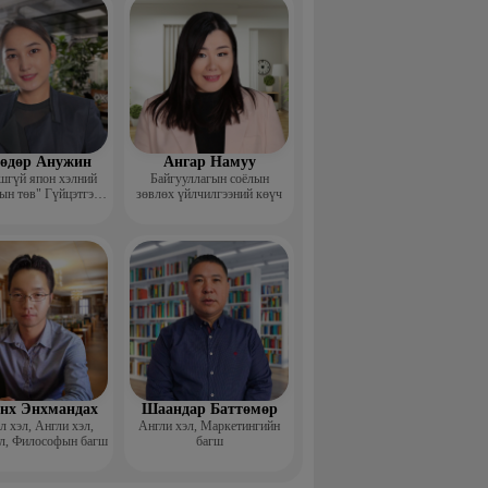
өдөр Анужин
Ангар Намуу
шгүй япон хэлний
Байгууллагын соёлын
ын төв" Гүйцэтгэх
зөвлөх үйлчилгээний көүч
захирал
нх Энхмандах
Шаандар Баттөмөр
 хэл, Англи хэл,
Англи хэл, Маркетингийн
л, Философын багш
багш