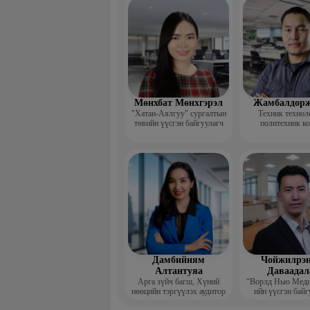
үндсэн ба
Мөнхбат Мөнхгэрэл
Жамбалдорж
"Хатан-Аялгуу" сургалтын
Техник технол
төвийн үүсгэн байгуулагч
политехник к
-Хэвлэлийн г
дизайнерийн 
Дамбийням
Чойжилрэн
Алтантуяа
Даваадал
Арга зүйч багш, Хүний
“Ворлд Нью Мед
нөөцийн тэргүүлэх аудитор
ийн үүсгэн байг
Гүйцэтгэх за