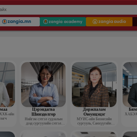
гмаа
Цэрэндагва
Доржпалам
Бям
 ХХК-ийн
Шинэдолгор
Оюунцэцэг
ХАБЭА-
улагч
Нийгэм сэтгэл судлалын
МУИС-ийн Бизнесийн
дээд сургуулийн сэтгэл
сургууль, Санхүүгийн
судлалын багш
тэнхимийн дэд профессор