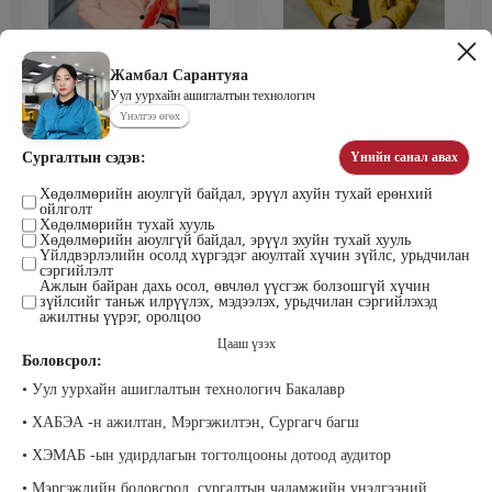
Мөнхбаяр Дашцэрмаа
Пүрэвдорж Билэгтмаа
Удирдахуйн ухаан менежментийн
академийн захирал
Жамбал Сарантуяа
Уул уурхайн ашиглалтын технологич
Үнэлгээ өгөх
Сургалтын сэдэв:
Үнийн санал авах
Хөдөлмөрийн аюулгүй байдал, эрүүл ахуйн тухай ерөнхий
ойлголт
Хөдөлмөрийн тухай хууль
Хөдөлмөрийн аюулгүй байдал, эрүүл эхуйн тухай хууль
Үйлдвэрлэлийн осолд хүргэдэг аюултай хүчин зүйлс, урьдчилан
сэргийлэлт
Мөнгөнрейс Пүрэвдорж
Өлзийсайхан Золбаяр
Ажлын байран дахь осол, өвчлөл үүсгэж болзошгүй хүчин
зүйлсийг таньж илрүүлэх, мэдээлэх, урьдчилан сэргийлэхэд
Программист, График дизайнер,
Эрдэнэт үйлдвэрийн хүний нөөцийн
ажилтны үүрэг, оролцоо
Багш
тэргүүлэх мэргэжилтэн
Цааш үзэх
Боловсрол:
• Уул уурхайн ашиглалтын технологич Бакалавр
• ХАБЭА -н ажилтан, Мэргэжилтэн, Сургагч багш
• ХЭМАБ -ын удирдлагын тогтолцооны дотоод аудитор
• Мэргэжлийн боловсрол, сургалтын чадамжийн үнэлгээний