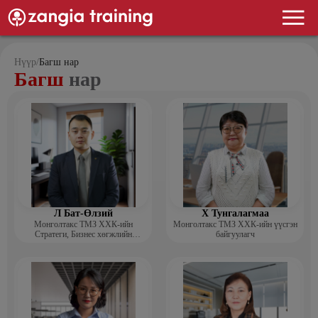
Нүүр
/
Багш нар
Багш
нар
Л Бат-Өлзий
Х Тунгалагмаа
Монголтакс ТМЗ ХХК-ийн
Монголтакс ТМЗ ХХК-ийн үүсгэн
Стратеги, Бизнес хөгжлийн
байгуулагч
хэлтсийн захирал