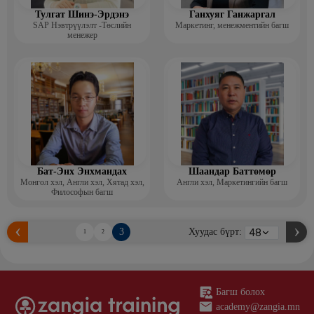
Тулгат Шинэ-Эрдэнэ
Ганхуяг Ганжаргал
SAP Нэвтрүүлэлт -Төслийн
Маркетинг, менежментийн багш
менежер
Бат-Энх Энхмандах
Шаандар Баттөмөр
Монгол хэл, Англи хэл, Хятад хэл,
Англи хэл, Маркетингийн багш
Философын багш
3
Хуудас бүрт:
1
2
Багш болох
academy@zangia.mn