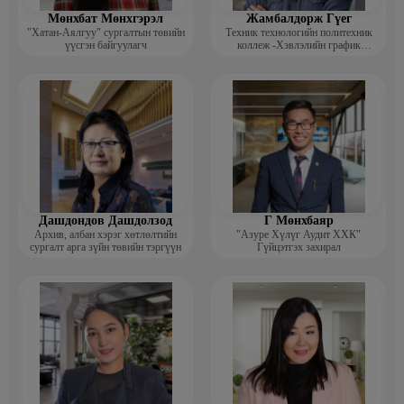
Мөнхбат Мөнхгэрэл
Жамбалдорж Гүег
"Хатан-Аялгуу" сургалтын төвийн
Техник технологийн политехник
үүсгэн байгуулагч
коллеж -Хэвлэлийн график
дизайнерийн багш
Дашдондов Дашдолзод
Г Мөнхбаяр
Архив, албан хэрэг хөтлөлтийн
"Азуре Хүлүг Аудит ХХК"
сургалт арга зүйн төвийн тэргүүн
Гүйцэтгэх захирал