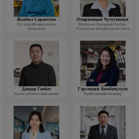
Жамбал Сарантуяа
Очиржанцан Чулуунцэцэг
Уул уурхайн ашиглалтын
Монголын Хуульчдын Холбоо,
технологич
Олон улсын төслийн сургагч багш
Дандар Ганбат
Гэрэлцэцэг Бямбачулуун
Зочлох үйлчилгээний зөвлөх
Хүний нөөцийн менежер