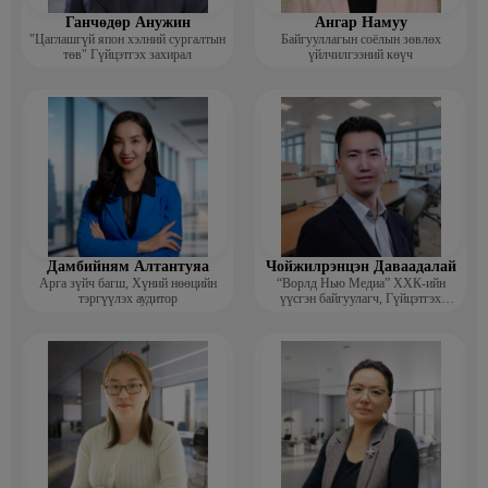
Ганчөдөр Анужин
Ангар Намуу
"Цаглашгүй япон хэлний сургалтын
Байгууллагын соёлын зөвлөх
төв" Гүйцэтгэх захирал
үйлчилгээний көүч
Дамбийням Алтантуяа
Чойжилрэнцэн Даваадалай
Арга зүйч багш, Хүний нөөцийн
“Ворлд Нью Медиа” ХХК-ийн
тэргүүлэх аудитор
үүсгэн байгуулагч, Гүйцэтгэх
захирал