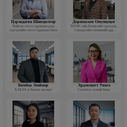
Цэрэндагва Шинэдолгор
Доржпалам Оюунцэцэг
Нийгэм сэтгэл судлалын дээд
МУИС-ийн Бизнесийн сургууль,
сургуулийн сэтгэл судлалын багш
Санхүүгийн тэнхимийн дэд
профессор
Бямбаа Энхбаяр
Эрдэнэцогт Уянга
ХАБЭА-н Зөвлөх эксперт
Солонгос хэлний багш