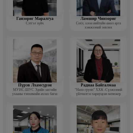
Ганзориг Маралгуа
Ламшир Чинзориг
Сэтгэл зүйч
Соёл, олон нийтийн ажил арга
хэмжээний зөвлөх
Пүрэв Лхамсүрэн
Раднаа Байгалмаа
МУИС-ШУС Эдийн засгийн
“Назо групп” ХХК -Сүлжээний
ухааны тэнхимийн ахлах багш
үйлчилгээ хариуцсан менежер