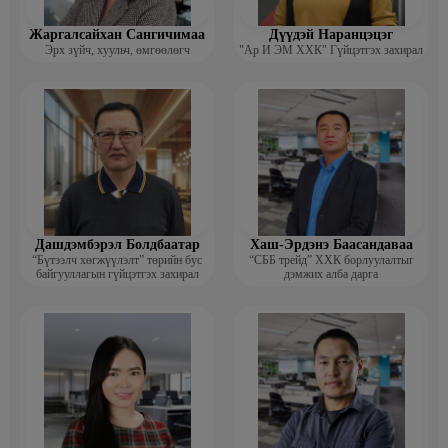
Жаргалсайхан Сангичимаа
Дүүдэй Наранцэцэг
Эрх зүйч, хуульч, өмгөөлөгч
"Ар И ЭМ ХХК" Гүйцэтгэх захирал
Дашдэмбэрэл Болдбаатар
Хаш-Эрдэнэ Баасандаваа
“Бүтээлч хөгжүүлэлт” төрийн бус
“СББ трейд” ХХК борлуулалтыг
байгууллагын гүйцэтгэх захирал
дэмжих алба дарга