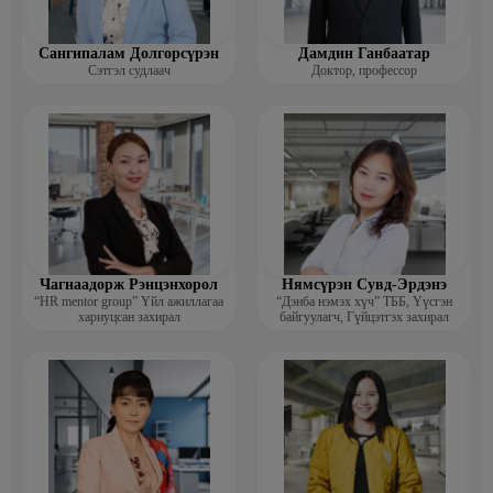
Сангипалам Долгорсүрэн
Дамдин Ганбаатар
Сэтгэл судлаач
Доктор, профессор
Чагнаадорж Рэнцэнхорол
Нямсүрэн Сувд-Эрдэнэ
“HR mentor group” Үйл ажиллагаа
“Дэнба нэмэх хүч” ТББ, Үүсгэн
хариуцсан захирал
байгуулагч, Гүйцэтгэх захирал