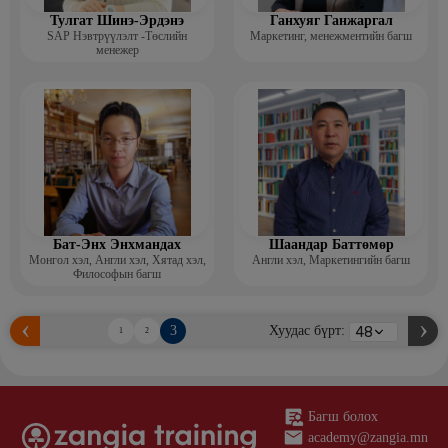
Тулгат Шинэ-Эрдэнэ
Ганхуяг Ганжаргал
SAP Нэвтрүүлэлт -Төслийн
Маркетинг, менежментийн багш
менежер
Бат-Энх Энхмандах
Шаандар Баттөмөр
Монгол хэл, Англи хэл, Хятад хэл,
Англи хэл, Маркетингийн багш
Философын багш
3
Хуудас бүрт:
1
2
Багш болох
academy@zangia.mn