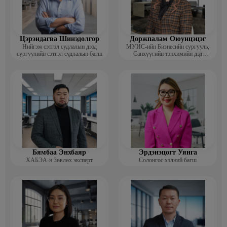
Цэрэндагва Шинэдолгор
Доржпалам Оюунцэцэг
Нийгэм сэтгэл судлалын дээд
МУИС-ийн Бизнесийн сургууль,
сургуулийн сэтгэл судлалын багш
Санхүүгийн тэнхимийн дэд
профессор
Бямбаа Энхбаяр
Эрдэнэцогт Уянга
ХАБЭА-н Зөвлөх эксперт
Солонгос хэлний багш