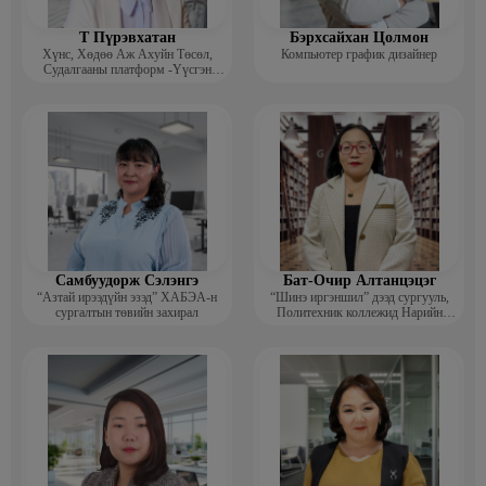
Т Пүрэвхатан
Бэрхсайхан Цолмон
Хүнс, Хөдөө Аж Ахуйн Төсөл,
Компьютер график дизайнер
Судалгааны платформ -Үүсгэн
байгуулагч
Самбуудорж Сэлэнгэ
Бат-Очир Алтанцэцэг
“Азтай ирээдүйн эзэд” ХАБЭА-н
“Шинэ иргэншил” дээд сургууль,
сургалтын төвийн захирал
Политехник коллежид Нарийн
бичгийн дарга, албан хэрэг
хөтлөлтийн мэргэжлийн үндсэн
багш