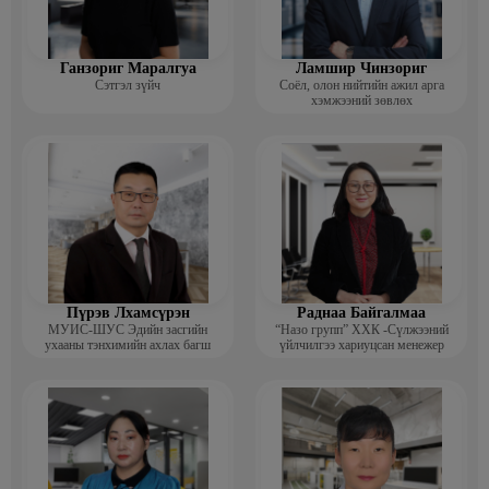
Ганзориг Маралгуа
Ламшир Чинзориг
Сэтгэл зүйч
Соёл, олон нийтийн ажил арга
хэмжээний зөвлөх
Пүрэв Лхамсүрэн
Раднаа Байгалмаа
МУИС-ШУС Эдийн засгийн
“Назо групп” ХХК -Сүлжээний
ухааны тэнхимийн ахлах багш
үйлчилгээ хариуцсан менежер