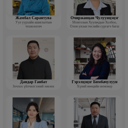
Жамбал Сарантуяа
Очиржанцан Чулуунцэцэг
Уул уурхайн ашиглалтын
Монголын Хуульчдын Холбоо,
технологич
Олон улсын төслийн сургагч багш
Дандар Ганбат
Гэрэлцэцэг Бямбачулуун
Зочлох үйлчилгээний зөвлөх
Хүний нөөцийн менежер