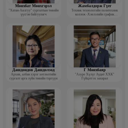
Мөнхбат Мөнхгэрэл
Жамбалдорж Гүег
"Хатан-Аялгуу" сургалтын төвийн
Техник технологийн политехник
үүсгэн байгуулагч
коллеж -Хэвлэлийн график
дизайнерийн багш
Дашдондов Дашдолзод
Г Мөнхбаяр
Архив, албан хэрэг хөтлөлтийн
"Азуре Хүлүг Аудит ХХК"
сургалт арга зүйн төвийн тэргүүн
Гүйцэтгэх захирал