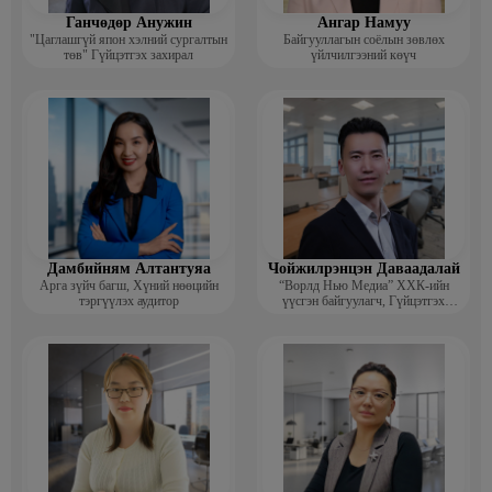
Ганчөдөр Анужин
Ангар Намуу
"Цаглашгүй япон хэлний сургалтын
Байгууллагын соёлын зөвлөх
төв" Гүйцэтгэх захирал
үйлчилгээний көүч
Дамбийням Алтантуяа
Чойжилрэнцэн Даваадалай
Арга зүйч багш, Хүний нөөцийн
“Ворлд Нью Медиа” ХХК-ийн
тэргүүлэх аудитор
үүсгэн байгуулагч, Гүйцэтгэх
захирал