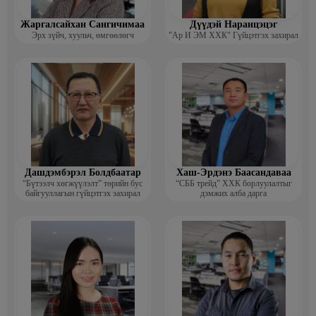
Жаргалсайхан Сангичимаа
Дүүдэй Наранцэцэг
Эрх зүйч, хуульч, өмгөөлөгч
"Ар И ЭМ ХХК" Гүйцэтгэх захирал
Дашдэмбэрэл Болдбаатар
Хаш-Эрдэнэ Баасандаваа
“Бүтээлч хөгжүүлэлт” төрийн бус
“СББ трейд” ХХК борлуулалтыг
байгууллагын гүйцэтгэх захирал
дэмжих алба дарга