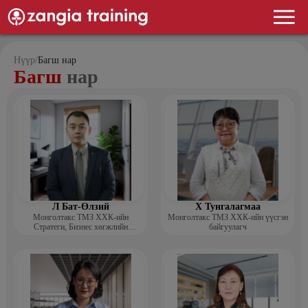
Нүүр
/
Багш нар
Багш
нар
Л Бат-Өлзий
Х Тунгалагмаа
Монголтакс ТМЗ ХХК-ийн
Монголтакс ТМЗ ХХК-ийн үүсгэн
Стратеги, Бизнес хөгжлийн
байгуулагч
хэлтсийн захирал