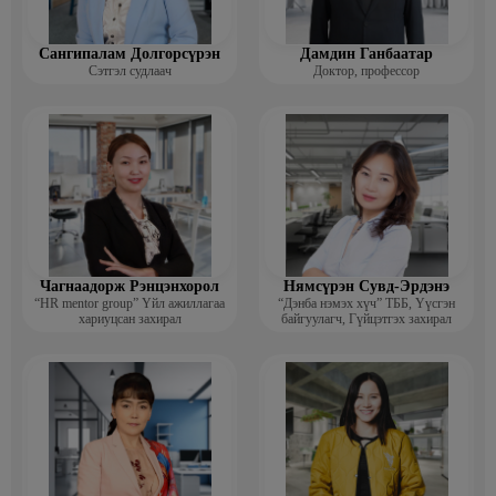
Сангипалам Долгорсүрэн
Дамдин Ганбаатар
Сэтгэл судлаач
Доктор, профессор
Чагнаадорж Рэнцэнхорол
Нямсүрэн Сувд-Эрдэнэ
“HR mentor group” Үйл ажиллагаа
“Дэнба нэмэх хүч” ТББ, Үүсгэн
хариуцсан захирал
байгуулагч, Гүйцэтгэх захирал