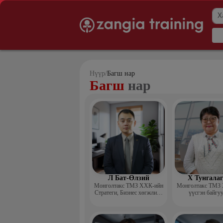
Нүүр
/
Багш нар
Багш
нар
Л Бат-Өлзий
Х Тунгала
Монголтакс ТМЗ ХХК-ийн
Монголтакс ТМЗ
Стратеги, Бизнес хөгжлийн
үүсгэн байгу
хэлтсийн захирал