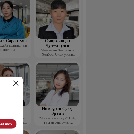
ал Сарантуяа
Очиржанцан
рхайн ашиглалтын
Чулуунцэцэг
технологич
Монголын Хуульчдын
Холбоо, Олон улсын
төслийн сургагч багш
агнаадорж
Нямсүрэн Сувд-
энцэнхорол
Эрдэнэ
entor group” Үйл
“Дэнба нэмэх хүч” ТББ,
лагаа хариуцсан
Үүсгэн байгуулагч,
ал авах
захирал
Гүйцэтгэх захирал