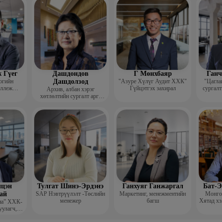
гш
 Гүег
Дашдондов
Г Мөнхбаяр
Ганч
огийн
Дашдолзод
"Азуре Хүлүг Аудит ХХК"
"Цагла
оллеж
Гүйцэтгэх захирал
сургалт
Архив, албан хэрэг
рафик
хөтлөлтийн сургалт арга
багш
зүйн төвийн тэргүүн
цэн
Тулгат Шинэ-Эрдэнэ
Ганхуяг Ганжаргал
Бат-Э
ай
SAP Нэвтрүүлэлт -Төслийн
Маркетинг, менежментийн
Монгол
менежер
багш
Хятад хэ
иа” ХХК-
уулагч,
хирал