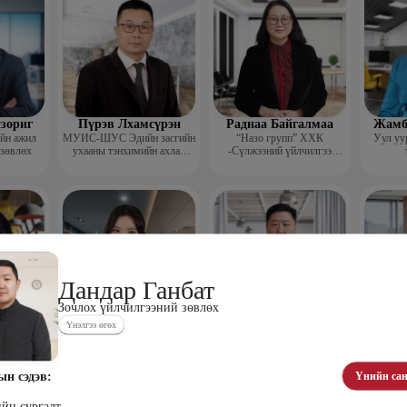
зориг
Пүрэв Лхамсүрэн
Раднаа Байгалмаа
Жамб
ийн ажил
МУИС-ШУС Эдийн засгийн
“Назо групп” ХХК
Уул уу
 зөвлөх
ухааны тэнхимийн ахлах
-Сүлжээний үйлчилгээ
багш
хариуцсан менежер
Дандар Ганбат
Зочлох үйлчилгээний зөвлөх
Үнэлгээ өгөх
эг
Сангипалам
Дамдин Ганбаатар
Ч
уун
Долгорсүрэн
Доктор, профессор
Р
менежер
Сэтгэл судлаач
“HR m
ажил
ын сэдэв:
Үнийн сан
ийн сургалт