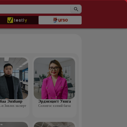
баа Энхбаяр
Эрдэнэцогт Уянга
н Зөвлөх эксперт
Солонгос хэлний багш