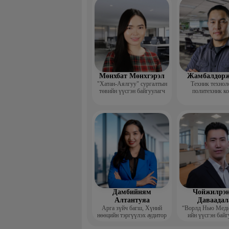
үндсэн ба
Мөнхбат Мөнхгэрэл
Жамбалдорж
"Хатан-Аялгуу" сургалтын
Техник технол
төвийн үүсгэн байгуулагч
политехник к
-Хэвлэлийн г
дизайнерийн 
Дамбийням
Чойжилрэн
Алтантуяа
Даваадал
Арга зүйч багш, Хүний
“Ворлд Нью Мед
нөөцийн тэргүүлэх аудитор
ийн үүсгэн байг
Гүйцэтгэх за