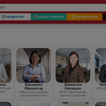
гмаа
Цэрэндагва
Доржпалам
Бям
 ХХК-ийн
Шинэдолгор
Оюунцэцэг
ХАБЭА-
улагч
Нийгэм сэтгэл судлалын
МУИС-ийн Бизнесийн
дээд сургуулийн сэтгэл
сургууль, Санхүүгийн
судлалын багш
тэнхимийн дэд профессор