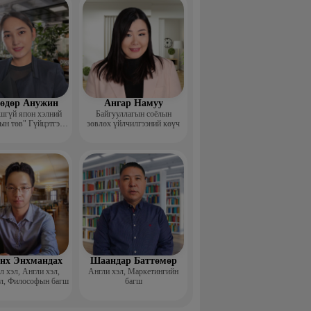
өдөр Анужин
Ангар Намуу
шгүй япон хэлний
Байгууллагын соёлын
ын төв" Гүйцэтгэх
зөвлөх үйлчилгээний көүч
захирал
нх Энхмандах
Шаандар Баттөмөр
 хэл, Англи хэл,
Англи хэл, Маркетингийн
л, Философын багш
багш