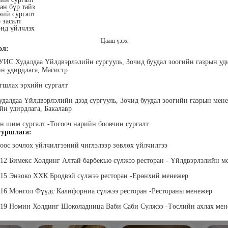
ан бүр тайз
ний сургалт
 засалт
нд үйлчлэх
Цааш үзэх
ол:
УИС Худалдаа Үйлдвэрлэлийн сургууль, Зочид буудал зоогийн газрын уди
н удирдлага, Магистр
лэгтмаа
Мөнгөнрейс
Өлзийсайхан Золбаяр
Т 
Пүрэвдорж
Эрдэнэт үйлдвэрийн хүний
Хүнс,
агшлах эрхийн сургалт
нөөцийн тэргүүлэх
Төс
Программист, График
мэргэжилтэн
пла
дизайнер, Багш
удалдаа Үйлдвэрлэлийн дээд сургууль, Зочид буудал зоогийн газрын мен
йн удирдлага, Бакалавр
үн шим сургалт -Тогооч нарийн боовчин сургалт
уршлага:
ноос зочлох үйлчилгээний чиглэлээр зөвлөх үйлчилгээ
012 Бимекс Холдинг Алтай барбекью сүлжээ ресторан - Үйлдвэрлэлийн 
015 Энзоко ХХК Бродвэй сүлжээ ресторан -Ерөнхий менежер
анцэцэг
Жаргалсайхан
Дүүдэй Наранцэцэг
Да
016 Монгол Фүүдс Калифорниа сүлжээ ресторан -Рестораны менежер
” дээд
Сангичимаа
"Ар И ЭМ ХХК" Гүйцэтгэх
Б
техник
захирал
Эрх зүйч, хуульч, өмгөөлөгч
“Бүтэ
019 Номин Холдинг Шоколадница Ваби Саби Сүлжээ -Төслийн ахлах ме
 бичгийн
төрийн
хэрэг
гүй
гэжлийн