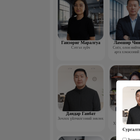
Ганзориг Маралгуа
Ламшир Чин
Сэтгэл зүйч
Соёл, олон нийт
арга хэмжээний
Дандар Ганбат
Гэрэлцэц
Зочлох үйлчилгээний зөвлөх
Бямбачул
Хүний нөөцийн 
Сургалт
Зөөгч