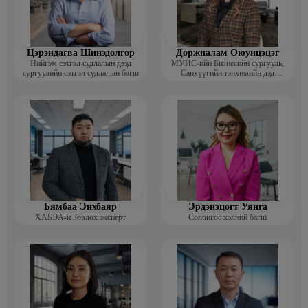
Цэрэндагва Шинэдолгор
Доржпалам Оюунцэцэг
Нийгэм сэтгэл судлалын дээд
МУИС-ийн Бизнесийн сургууль,
сургуулийн сэтгэл судлалын багш
Санхүүгийн тэнхимийн дэд
профессор
Бямбаа Энхбаяр
Эрдэнэцогт Уянга
ХАБЭА-н Зөвлөх эксперт
Солонгос хэлний багш