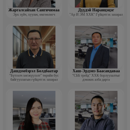
Жаргалсайхан Сангичимаа
Дүүдэй Наранцэцэг
Эрх зүйч, хуульч, өмгөөлөгч
"Ар И ЭМ ХХК" Гүйцэтгэх захирал
Дашдэмбэрэл Болдбаатар
Хаш-Эрдэнэ Баасандаваа
“Бүтээлч хөгжүүлэлт” төрийн бус
“СББ трейд” ХХК борлуулалтыг
байгууллагын гүйцэтгэх захирал
дэмжих алба дарга