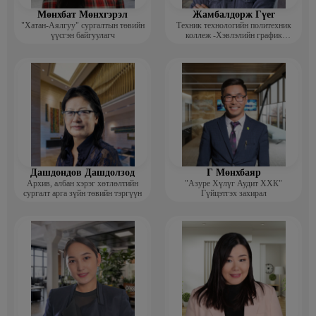
Мөнхбат Мөнхгэрэл
Жамбалдорж Гүег
"Хатан-Аялгуу" сургалтын төвийн
Техник технологийн политехник
үүсгэн байгуулагч
коллеж -Хэвлэлийн график
дизайнерийн багш
Дашдондов Дашдолзод
Г Мөнхбаяр
Архив, албан хэрэг хөтлөлтийн
"Азуре Хүлүг Аудит ХХК"
сургалт арга зүйн төвийн тэргүүн
Гүйцэтгэх захирал