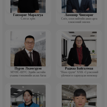
Ганзориг Маралгуа
Ламшир Чинзориг
Сэтгэл зүйч
Соёл, олон нийтийн ажил арга
хэмжээний зөвлөх
Пүрэв Лхамсүрэн
Раднаа Байгалмаа
МУИС-ШУС Эдийн засгийн
“Назо групп” ХХК -Сүлжээний
ухааны тэнхимийн ахлах багш
үйлчилгээ хариуцсан менежер