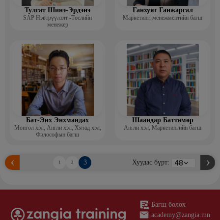
Тулгат Шинэ-Эрдэнэ
Ганхуяг Ганжаргал
SAP Нэвтрүүлэлт -Төслийн
Маркетинг, менежментийн багш
менежер
Бат-Энх Энхмандах
Шаандар Баттөмөр
Монгол хэл, Англи хэл, Хятад хэл,
Англи хэл, Маркетингийн багш
Философын багш
3
Хуудас бүрт:
1
2
Багш болох
academy@zangia.mn