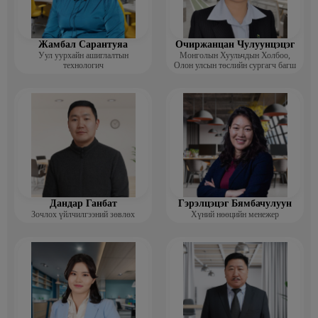
Жамбал Сарантуяа
Очиржанцан Чулуунцэцэг
Уул уурхайн ашиглалтын
Монголын Хуульчдын Холбоо,
технологич
Олон улсын төслийн сургагч багш
Дандар Ганбат
Гэрэлцэцэг Бямбачулуун
Зочлох үйлчилгээний зөвлөх
Хүний нөөцийн менежер