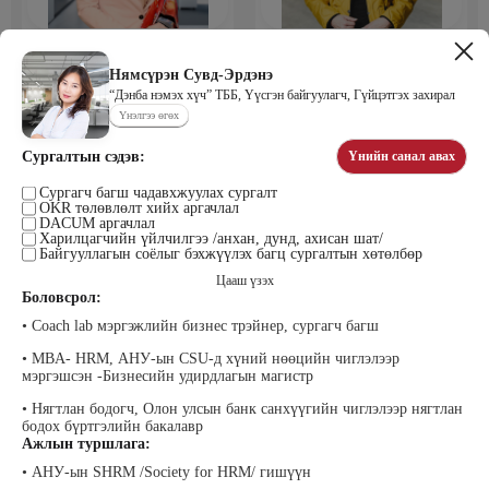
Мөнхбаяр Дашцэрмаа
Пүрэвдорж Билэгтмаа
Удирдахуйн ухаан менежментийн
академийн захирал
Нямсүрэн Сувд-Эрдэнэ
“Дэнба нэмэх хүч” ТББ, Үүсгэн байгуулагч, Гүйцэтгэх захирал
Үнэлгээ өгөх
Сургалтын сэдэв:
Үнийн санал авах
Сургагч багш чадавхжуулах сургалт
OKR төлөвлөлт хийх аргачлал
DACUM аргачлал
Харилцагчийн үйлчилгээ /анхан, дунд, ахисан шат/
Байгууллагын соёлыг бэхжүүлэх багц сургалтын хөтөлбөр
Цааш үзэх
Мөнгөнрейс Пүрэвдорж
Өлзийсайхан Золбаяр
Боловсрол:
Программист, График дизайнер,
Эрдэнэт үйлдвэрийн хүний нөөцийн
Багш
тэргүүлэх мэргэжилтэн
• Coach lab мэргэжлийн бизнес трэйнер, сургагч багш
• MBA- HRM, АНУ-ын CSU-д хүний нөөцийн чиглэлээр
мэргэшсэн -Бизнесийн удирдлагын магистр
• Нягтлан бодогч, Олон улсын банк санхүүгийн чиглэлээр нягтлан
бодох бүртгэлийн бакалавр
Ажлын туршлага:
• АНУ-ын SHRM /Society for HRM/ гишүүн