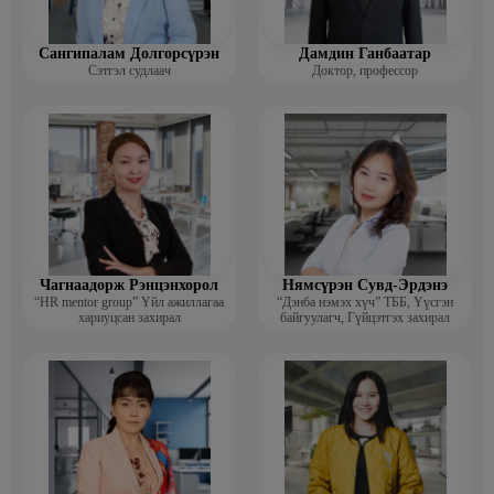
Сангипалам Долгорсүрэн
Дамдин Ганбаатар
Сэтгэл судлаач
Доктор, профессор
Чагнаадорж Рэнцэнхорол
Нямсүрэн Сувд-Эрдэнэ
“HR mentor group” Үйл ажиллагаа
“Дэнба нэмэх хүч” ТББ, Үүсгэн
хариуцсан захирал
байгуулагч, Гүйцэтгэх захирал