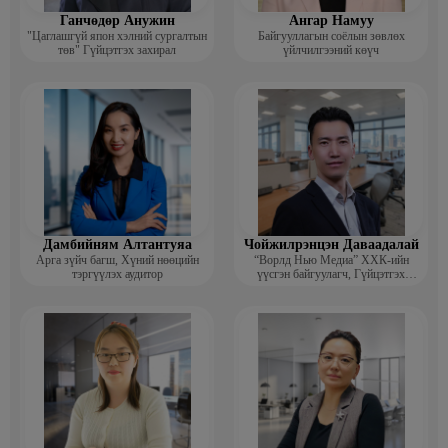
Ганчөдөр Анужин
Ангар Намуу
"Цаглашгүй япон хэлний сургалтын
Байгууллагын соёлын зөвлөх
төв" Гүйцэтгэх захирал
үйлчилгээний көүч
Дамбийням Алтантуяа
Чойжилрэнцэн Даваадалай
Арга зүйч багш, Хүний нөөцийн
“Ворлд Нью Медиа” ХХК-ийн
тэргүүлэх аудитор
үүсгэн байгуулагч, Гүйцэтгэх
захирал