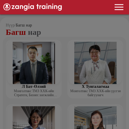
Нүүр
/
Багш нар
Багш
нар
Л Бат-Өлзий
Х Тунгалагмаа
Монголтакс ТМЗ ХХК-ийн
Монголтакс ТМЗ ХХК-ийн үүсгэн
Стратеги, Бизнес хөгжлийн
байгуулагч
хэлтсийн захирал