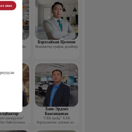
ал авах
Пүрэвхатан
Бэрхсайхан Цолмон
 Хөдөө Аж Ахуйн
Компьютер график дизайнер
өл, Судалгааны
тформ -Үүсгэн
байгуулагч
ариуцсан
шдэмбэрэл
Хаш-Эрдэнэ
олдбаатар
Баасандаваа
элч хөгжүүлэлт”
“СББ трейд” ХХК
 бус байгууллагын
борлуулалтыг дэмжих алба
цэтгэх захирал
дарга