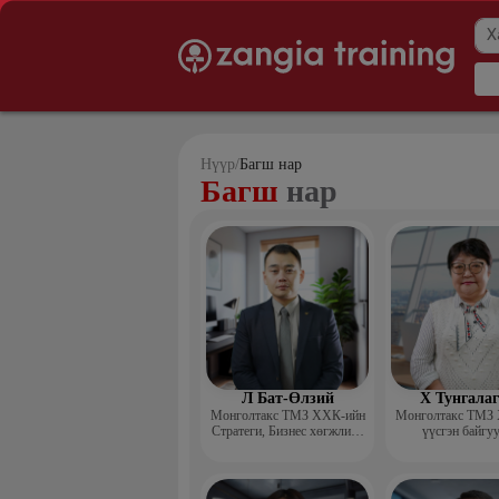
Нүүр
/
Багш нар
Багш
нар
Л Бат-Өлзий
Х Тунгала
Монголтакс ТМЗ ХХК-ийн
Монголтакс ТМЗ
Стратеги, Бизнес хөгжлийн
үүсгэн байгу
хэлтсийн захирал