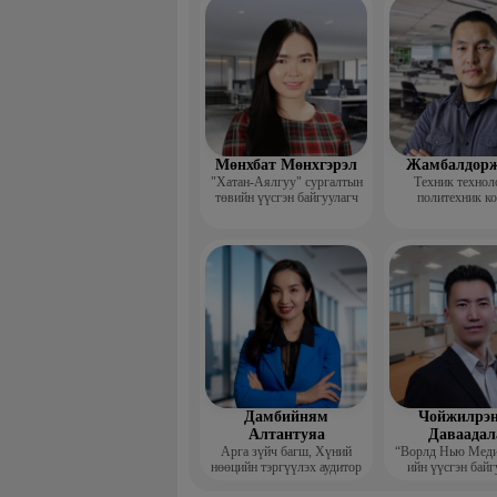
үндсэн ба
Мөнхбат Мөнхгэрэл
Жамбалдорж
"Хатан-Аялгуу" сургалтын
Техник технол
төвийн үүсгэн байгуулагч
политехник к
-Хэвлэлийн г
дизайнерийн 
Дамбийням
Чойжилрэн
Алтантуяа
Даваадал
Арга зүйч багш, Хүний
“Ворлд Нью Мед
нөөцийн тэргүүлэх аудитор
ийн үүсгэн байг
Гүйцэтгэх за