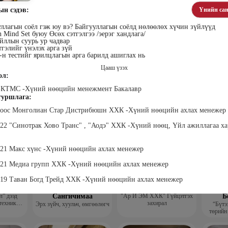
ын сэдэв:
Үнийн сан
ллагын соёл гэж юу вэ? Байгууллагын соёлд нөлөөлөх хүчин зүйлүүд
 Mind Set буюу Өсөх сэтгэлгээ /эерэг хандлага/
йллын суурь ур чадвар
гэлийг үнэлэх арга зүй
н тестийг ярилцлагын арга барилд ашиглах нь
Цааш үзэх
лэгтмаа
Мөнгөнрейс
Өлзийсайхан Золбаяр
Т 
ол:
Пүрэвдорж
Эрдэнэт үйлдвэрийн хүний
Хүнс,
нөөцийн тэргүүлэх
Төс
ТМС -Хүний нөөцийн менежмент Бакалавр
Программист, График
мэргэжилтэн
пла
дизайнер, Багш
уршлага:
оноос Монголиан Стар Дистрибюшн ХХК -Хүний нөөцийн ахлах менежер
022 "Синотрак Хово Транс" , "Аодэ" ХХК -Хүний нөөц, Үйл ажиллагаа х
021 Макс хүнс -Хүний нөөцийн ахлах менежер
021 Медиа групп ХХК -Хүний нөөцийн ахлах менежер
019 Таван Богд Трейд ХХК -Хүний нөөцийн ахлах менежер
анцэцэг
Жаргалсайхан
Дүүдэй Наранцэцэг
Да
” дээд
Сангичимаа
"Ар И ЭМ ХХК" Гүйцэтгэх
Б
техник
захирал
Эрх зүйч, хуульч, өмгөөлөгч
“Бүтэ
 бичгийн
төрийн
хэрэг
гүй
гэжлийн