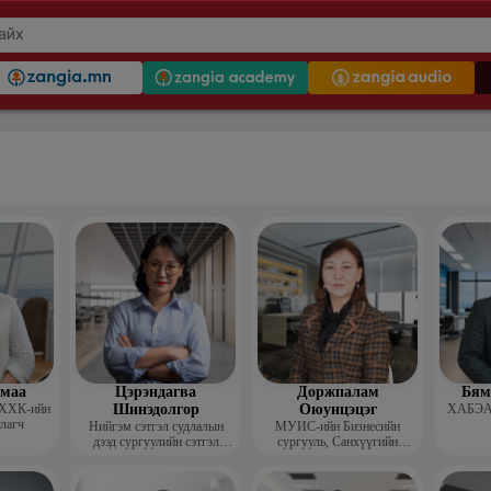
гмаа
Цэрэндагва
Доржпалам
Бям
 ХХК-ийн
Шинэдолгор
Оюунцэцэг
ХАБЭА-
улагч
Нийгэм сэтгэл судлалын
МУИС-ийн Бизнесийн
дээд сургуулийн сэтгэл
сургууль, Санхүүгийн
судлалын багш
тэнхимийн дэд профессор