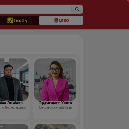
баа Энхбаяр
Эрдэнэцогт Уянга
н Зөвлөх эксперт
Солонгос хэлний багш