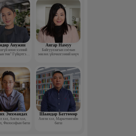
өдөр Анужин
Ангар Намуу
шгүй япон хэлний
Байгууллагын соёлын
ын төв" Гүйцэтгэх
зөвлөх үйлчилгээний көүч
захирал
нх Энхмандах
Шаандар Баттөмөр
 хэл, Англи хэл,
Англи хэл, Маркетингийн
л, Философын багш
багш