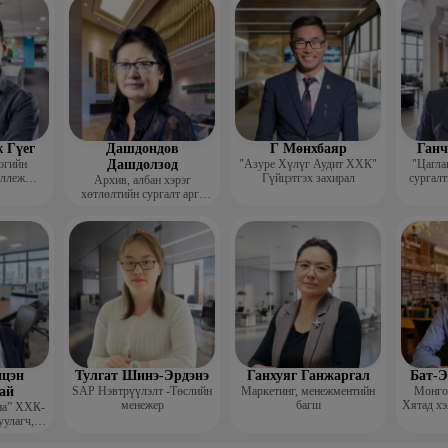
гш
 Гүег
Дашдондов
Г Мөнхбаяр
Ганч
огийн
Дашдолзод
"Азуре Хүлүг Аудит ХХК"
"Цагла
оллеж
Гүйцэтгэх захирал
сургалт
Архив, албан хэрэг
рафик
хөтлөлтийн сургалт арга
багш
зүйн төвийн тэргүүн
цэн
Тулгат Шинэ-Эрдэнэ
Ганхуяг Ганжаргал
Бат-Э
ай
SAP Нэвтрүүлэлт -Төслийн
Маркетинг, менежментийн
Монгол
менежер
багш
Хятад хэ
иа” ХХК-
уулагч,
хирал