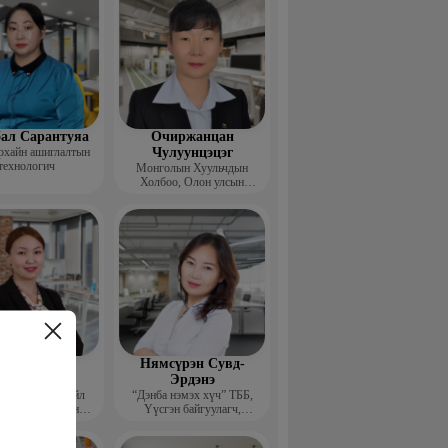
ал Сарантуяа
Очиржанцан
рхайн ашиглалтын
Чулуунцэцэг
технологич
Монголын Хуульчдын
Холбоо, Олон улсын
төслийн сургагч багш
агнаадорж
Нямсүрэн Сувд-
энцэнхорол
Эрдэнэ
entor group” Үйл
“Дэнба нэмэх хүч” ТББ,
лагаа хариуцсан
Үүсгэн байгуулагч,
захирал
Гүйцэтгэх захирал