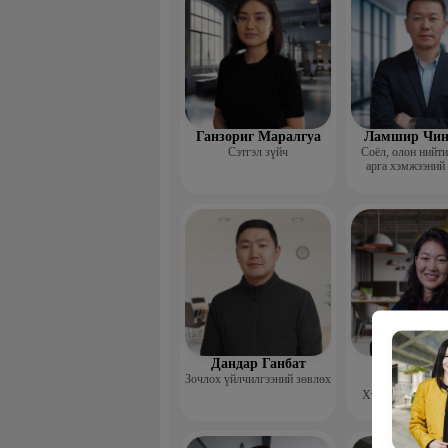
Ганзориг Маралгуа
Ламшир Чин
Сэтгэл зүйч
Соёл, олон нийт
арга хэмжээний
Дандар Ганбат
Гэрэлцэц
Зочлох үйлчилгээний зөвлөх
Бямбачул
Хүний нөөцийн 