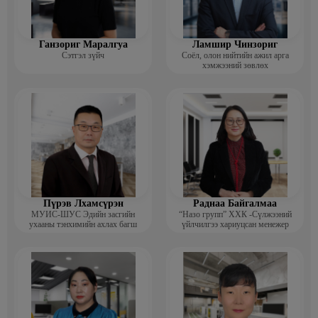
Ганзориг Маралгуа
Ламшир Чинзориг
Сэтгэл зүйч
Соёл, олон нийтийн ажил арга
хэмжээний зөвлөх
Пүрэв Лхамсүрэн
Раднаа Байгалмаа
МУИС-ШУС Эдийн засгийн
“Назо групп” ХХК -Сүлжээний
ухааны тэнхимийн ахлах багш
үйлчилгээ хариуцсан менежер