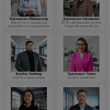
Цэрэндагва Шинэдолгор
Доржпалам Оюунцэцэг
Нийгэм сэтгэл судлалын дээд
МУИС-ийн Бизнесийн сургууль,
сургуулийн сэтгэл судлалын багш
Санхүүгийн тэнхимийн дэд
профессор
Бямбаа Энхбаяр
Эрдэнэцогт Уянга
ХАБЭА-н Зөвлөх эксперт
Солонгос хэлний багш