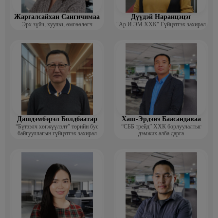
Жаргалсайхан Сангичимаа
Дүүдэй Наранцэцэг
Эрх зүйч, хуульч, өмгөөлөгч
"Ар И ЭМ ХХК" Гүйцэтгэх захирал
Дашдэмбэрэл Болдбаатар
Хаш-Эрдэнэ Баасандаваа
“Бүтээлч хөгжүүлэлт” төрийн бус
“СББ трейд” ХХК борлуулалтыг
байгууллагын гүйцэтгэх захирал
дэмжих алба дарга