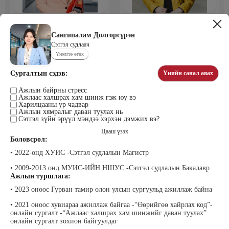
Мөнхбаяр Дашцэрмаа
Пүрэвдорж Билэгтмаа
Удирдахуйн ухаан менежментийн
академийн захирал
Сангипалам Долгорсүрэн
Сэтгэл судлаач
Үнэлгээ өгөх
Сургалтын сэдэв:
Үнийн санал авах
Ажлын байрны стресс
Ажлаас халшрах хам шинж гэж юу вэ
Харилцааны ур чадвар
­­­Ажлын хямралыг даван туулах нь
Сэтгэл зүйн эрүүл мэндээ хэрхэн дэмжих вэ?
Цааш үзэх
Мөнгөнрейс Пүрэвдорж
Өлзийсайхан Золбаяр
Боловсрол:
Программист, График дизайнер,
Эрдэнэт үйлдвэрийн хүний нөөцийн
Багш
тэргүүлэх мэргэжилтэн
• 2022-онд ХУИС -Сэтгэл судлалын Магистр
• 2009-2013 онд МУИС-ИЙН НШУС -Сэтгэл судлалын Бакалавр
Ажлын туршлага:
• 2023 оноос Гурван тамир олон улсын сургуульд ажиллаж байна
• 2021 оноос хувиараа ажиллаж байгаа -“Өөрийгөө хайрлах код”-
онлайн сургалт -“Ажлаас халшрах хам шинжийг даван туулах”
онлайн сургалт зохион байгуулдаг