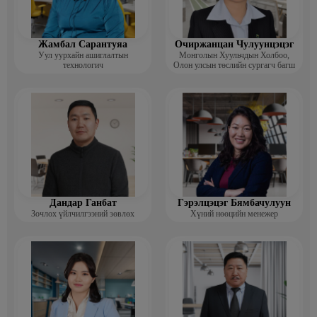
Жамбал Сарантуяа
Очиржанцан Чулуунцэцэг
Уул уурхайн ашиглалтын
Монголын Хуульчдын Холбоо,
технологич
Олон улсын төслийн сургагч багш
Дандар Ганбат
Гэрэлцэцэг Бямбачулуун
Зочлох үйлчилгээний зөвлөх
Хүний нөөцийн менежер