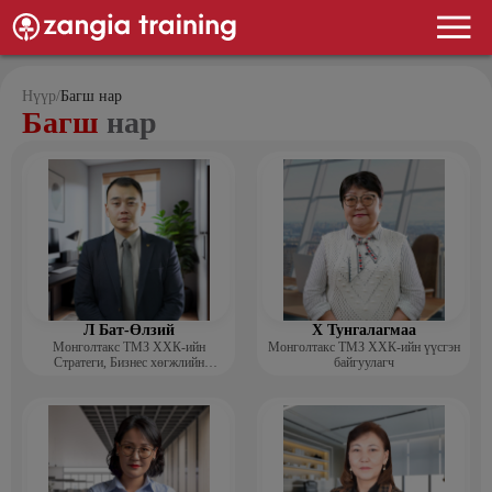
Нүүр
/
Багш нар
Багш
нар
Л Бат-Өлзий
Х Тунгалагмаа
Монголтакс ТМЗ ХХК-ийн
Монголтакс ТМЗ ХХК-ийн үүсгэн
Стратеги, Бизнес хөгжлийн
байгуулагч
хэлтсийн захирал