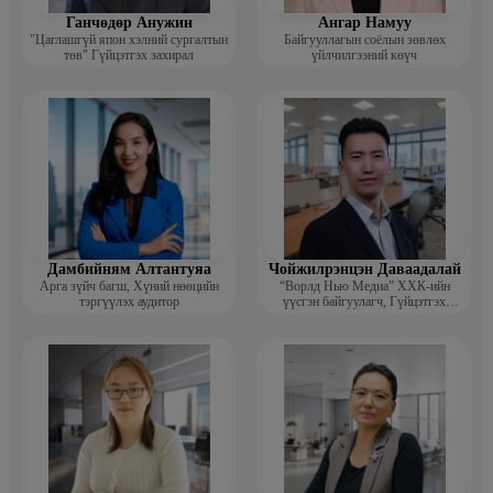
Ганчөдөр Анужин
Ангар Намуу
"Цаглашгүй япон хэлний сургалтын
Байгууллагын соёлын зөвлөх
төв" Гүйцэтгэх захирал
үйлчилгээний көүч
Дамбийням Алтантуяа
Чойжилрэнцэн Даваадалай
Арга зүйч багш, Хүний нөөцийн
“Ворлд Нью Медиа” ХХК-ийн
тэргүүлэх аудитор
үүсгэн байгуулагч, Гүйцэтгэх
захирал