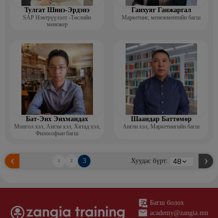
Тулгат Шинэ-Эрдэнэ
Ганхуяг Ганжаргал
SAP Нэвтрүүлэлт -Төслийн
Маркетинг, менежментийн багш
менежер
Бат-Энх Энхмандах
Шаандар Баттөмөр
Монгол хэл, Англи хэл, Хятад хэл,
Англи хэл, Маркетингийн багш
Философын багш
3
Хуудас бүрт:
1
2
Багш болох
academy@zangia.mn