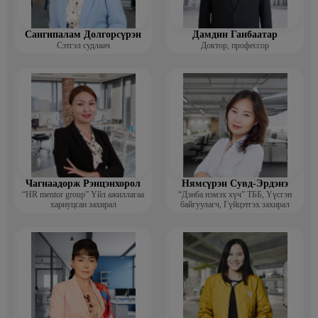
Сангипалам Долгорсүрэн
Дамдин Ганбаатар
Сэтгэл судлаач
Доктор, профессор
Чагнаадорж Рэнцэнхорол
Нямсүрэн Сувд-Эрдэнэ
“HR mentor group” Үйл ажиллагаа
“Дэнба нэмэх хүч” ТББ, Үүсгэн
хариуцсан захирал
байгуулагч, Гүйцэтгэх захирал