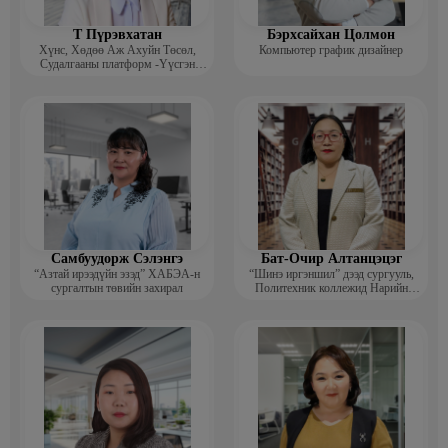
Т Пүрэвхатан
Бэрхсайхан Цолмон
Хүнс, Хөдөө Аж Ахуйн Төсөл,
Компьютер график дизайнер
Судалгааны платформ -Үүсгэн
байгуулагч
Самбуудорж Сэлэнгэ
Бат-Очир Алтанцэцэг
“Азтай ирээдүйн эзэд” ХАБЭА-н
“Шинэ иргэншил” дээд сургууль,
сургалтын төвийн захирал
Политехник коллежид Нарийн
бичгийн дарга, албан хэрэг
хөтлөлтийн мэргэжлийн үндсэн
багш