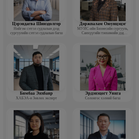
Цэрэндагва Шинэдолгор
Доржпалам Оюунцэцэг
Нийгэм сэтгэл судлалын дээд
МУИС-ийн Бизнесийн сургууль,
сургуулийн сэтгэл судлалын багш
Санхүүгийн тэнхимийн дэд
профессор
Бямбаа Энхбаяр
Эрдэнэцогт Уянга
ХАБЭА-н Зөвлөх эксперт
Солонгос хэлний багш