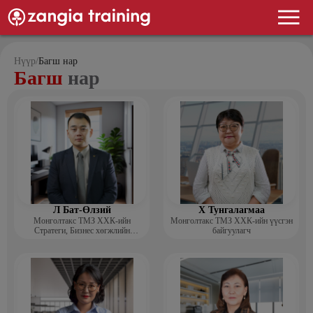
Нүүр
/
Багш нар
Багш
нар
Л Бат-Өлзий
Х Тунгалагмаа
Монголтакс ТМЗ ХХК-ийн
Монголтакс ТМЗ ХХК-ийн үүсгэн
Стратеги, Бизнес хөгжлийн
байгуулагч
хэлтсийн захирал