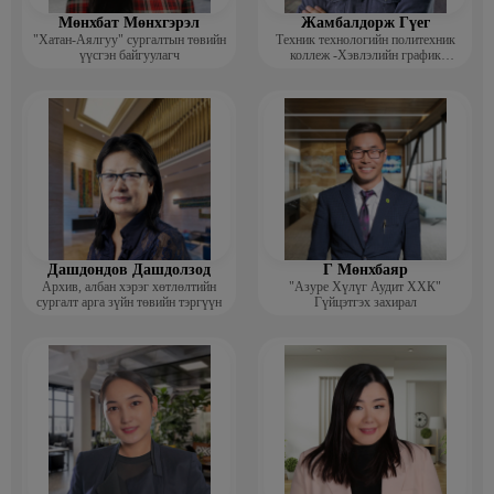
Мөнхбат Мөнхгэрэл
Жамбалдорж Гүег
"Хатан-Аялгуу" сургалтын төвийн
Техник технологийн политехник
үүсгэн байгуулагч
коллеж -Хэвлэлийн график
дизайнерийн багш
Дашдондов Дашдолзод
Г Мөнхбаяр
Архив, албан хэрэг хөтлөлтийн
"Азуре Хүлүг Аудит ХХК"
сургалт арга зүйн төвийн тэргүүн
Гүйцэтгэх захирал