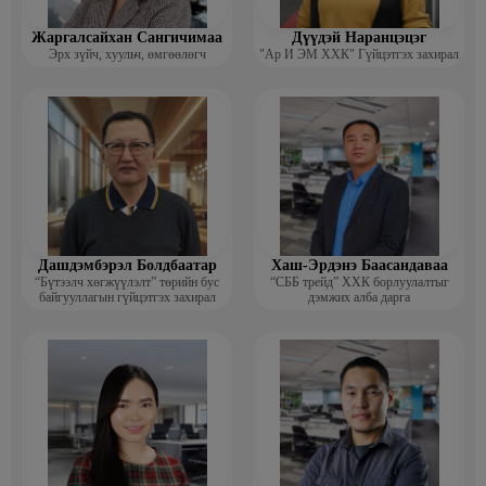
Жаргалсайхан Сангичимаа
Дүүдэй Наранцэцэг
Эрх зүйч, хуульч, өмгөөлөгч
"Ар И ЭМ ХХК" Гүйцэтгэх захирал
Дашдэмбэрэл Болдбаатар
Хаш-Эрдэнэ Баасандаваа
“Бүтээлч хөгжүүлэлт” төрийн бус
“СББ трейд” ХХК борлуулалтыг
байгууллагын гүйцэтгэх захирал
дэмжих алба дарга