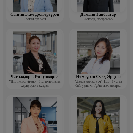
Сангипалам Долгорсүрэн
Дамдин Ганбаатар
Сэтгэл судлаач
Доктор, профессор
Чагнаадорж Рэнцэнхорол
Нямсүрэн Сувд-Эрдэнэ
“HR mentor group” Үйл ажиллагаа
“Дэнба нэмэх хүч” ТББ, Үүсгэн
хариуцсан захирал
байгуулагч, Гүйцэтгэх захирал