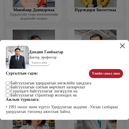
Мөнхбаяр Дашцэрмаа
Пүрэвдорж Билэгтмаа
Удирдахуйн ухаан менежментийн
академийн захирал
Дамдин Ганбаатар
Доктор, профессор
Үнэлгээ өгөх
Сургалтын сэдэв:
Үнийн санал авах
Мөнгөнрейс Пүрэвдорж
Өлзийсайхан Золбаяр
Программист, График дизайнер,
Эрдэнэт үйлдвэрийн хүний нөөцийн
Байгууллагын удирдлагын хөгжлийн хандлага
Багш
тэргүүлэх мэргэжилтэн
Байгууллагын соёлын өөрчлөлт загварчлал
Суралцагч байгууллагыг хөгжүүлэх нь
Байгууллагыг стратегиар жолоодох нь
Ажлын туршлага:
• 1991 оноос өнөө хүртэл Удирдлагын академи -Улсын салбарын
удирдлагын тэнхимд ажиллаж байна.