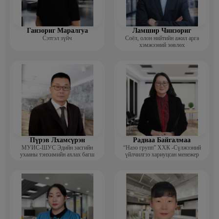
Ганзориг Маралгуа
Ламшир Чинзориг
Сэтгэл зүйч
Соёл, олон нийтийн ажил арга
хэмжээний зөвлөх
Пүрэв Лхамсүрэн
Раднаа Байгалмаа
МУИС-ШУС Эдийн засгийн
“Назо групп” ХХК -Сүлжээний
ухааны тэнхимийн ахлах багш
үйлчилгээ хариуцсан менежер