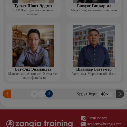
Тулгат Шинэ-Эрдэнэ
Ганхуяг Ганжаргал
SAP Нэвтрүүлэлт -Төслийн
Маркетинг, менежментийн багш
менежер
Бат-Энх Энхмандах
Шаандар Баттөмөр
Монгол хэл, Англи хэл, Хятад хэл,
Англи хэл, Маркетингийн багш
Философын багш
3
Хуудас бүрт:
1
2
Багш болох
academy@zangia.mn