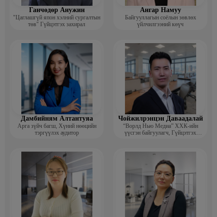
Ганчөдөр Анужин
Ангар Намуу
"Цаглашгүй япон хэлний сургалтын
Байгууллагын соёлын зөвлөх
төв" Гүйцэтгэх захирал
үйлчилгээний көүч
Дамбийням Алтантуяа
Чойжилрэнцэн Даваадалай
Арга зүйч багш, Хүний нөөцийн
“Ворлд Нью Медиа” ХХК-ийн
тэргүүлэх аудитор
үүсгэн байгуулагч, Гүйцэтгэх
захирал