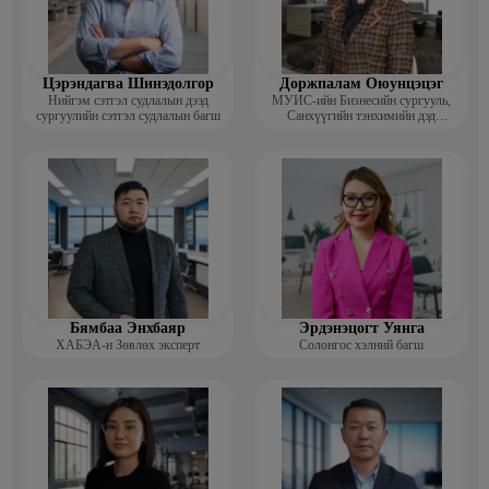
Цэрэндагва Шинэдолгор
Доржпалам Оюунцэцэг
Нийгэм сэтгэл судлалын дээд
МУИС-ийн Бизнесийн сургууль,
сургуулийн сэтгэл судлалын багш
Санхүүгийн тэнхимийн дэд
профессор
Бямбаа Энхбаяр
Эрдэнэцогт Уянга
ХАБЭА-н Зөвлөх эксперт
Солонгос хэлний багш