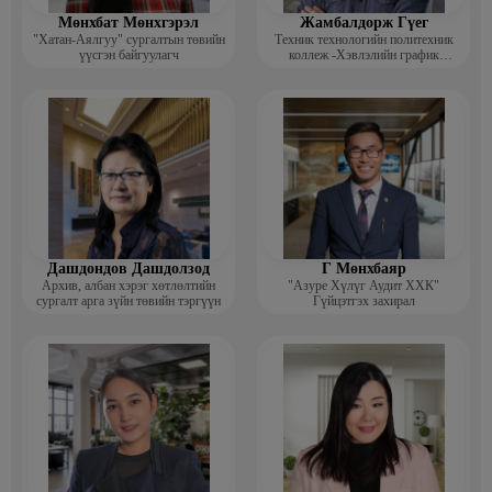
Мөнхбат Мөнхгэрэл
Жамбалдорж Гүег
"Хатан-Аялгуу" сургалтын төвийн
Техник технологийн политехник
үүсгэн байгуулагч
коллеж -Хэвлэлийн график
дизайнерийн багш
Дашдондов Дашдолзод
Г Мөнхбаяр
Архив, албан хэрэг хөтлөлтийн
"Азуре Хүлүг Аудит ХХК"
сургалт арга зүйн төвийн тэргүүн
Гүйцэтгэх захирал