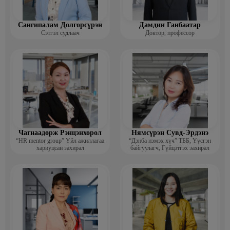
Сангипалам Долгорсүрэн
Дамдин Ганбаатар
Сэтгэл судлаач
Доктор, профессор
Чагнаадорж Рэнцэнхорол
Нямсүрэн Сувд-Эрдэнэ
“HR mentor group” Үйл ажиллагаа
“Дэнба нэмэх хүч” ТББ, Үүсгэн
хариуцсан захирал
байгуулагч, Гүйцэтгэх захирал