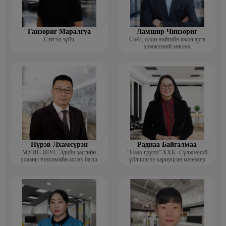
Ганзориг Маралгуа
Ламшир Чинзориг
Сэтгэл зүйч
Соёл, олон нийтийн ажил арга
хэмжээний зөвлөх
Пүрэв Лхамсүрэн
Раднаа Байгалмаа
МУИС-ШУС Эдийн засгийн
“Назо групп” ХХК -Сүлжээний
ухааны тэнхимийн ахлах багш
үйлчилгээ хариуцсан менежер