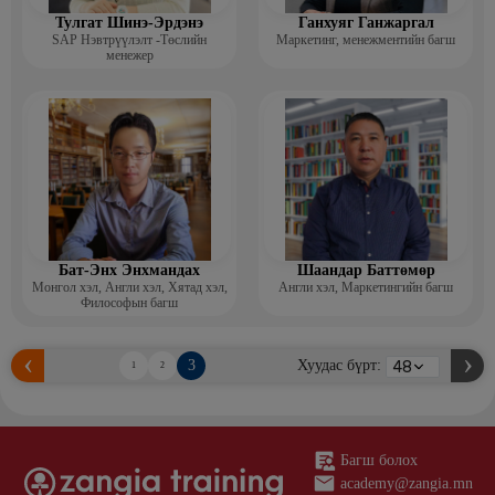
Тулгат Шинэ-Эрдэнэ
Ганхуяг Ганжаргал
SAP Нэвтрүүлэлт -Төслийн
Маркетинг, менежментийн багш
менежер
Бат-Энх Энхмандах
Шаандар Баттөмөр
Монгол хэл, Англи хэл, Хятад хэл,
Англи хэл, Маркетингийн багш
Философын багш
3
Хуудас бүрт:
1
2
Багш болох
academy@zangia.mn