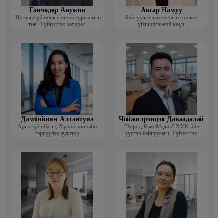
Ганчөдөр Анужин
Ангар Намуу
"Цаглашгүй япон хэлний сургалтын
Байгууллагын соёлын зөвлөх
төв" Гүйцэтгэх захирал
үйлчилгээний көүч
Дамбийням Алтантуяа
Чойжилрэнцэн Даваадалай
Арга зүйч багш, Хүний нөөцийн
“Ворлд Нью Медиа” ХХК-ийн
тэргүүлэх аудитор
үүсгэн байгуулагч, Гүйцэтгэх
захирал