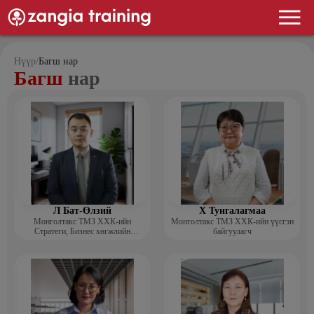
Нүүр
/
Багш нар
Багш
нар
Л Бат-Өлзий
Х Тунгалагмаа
Монголтакс ТМЗ ХХК-ийн
Монголтакс ТМЗ ХХК-ийн үүсгэн
Стратеги, Бизнес хөгжлийн
байгуулагч
хэлтсийн захирал