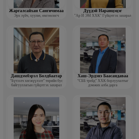
Жаргалсайхан Сангичимаа
Дүүдэй Наранцэцэг
Эрх зүйч, хуульч, өмгөөлөгч
"Ар И ЭМ ХХК" Гүйцэтгэх захирал
Дашдэмбэрэл Болдбаатар
Хаш-Эрдэнэ Баасандаваа
“Бүтээлч хөгжүүлэлт” төрийн бус
“СББ трейд” ХХК борлуулалтыг
байгууллагын гүйцэтгэх захирал
дэмжих алба дарга