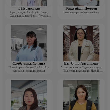
Т Пүрэвхатан
Бэрхсайхан Цолмон
Хүнс, Хөдөө Аж Ахуйн Төсөл,
Компьютер график дизайнер
Судалгааны платформ -Үүсгэн
байгуулагч
Самбуудорж Сэлэнгэ
Бат-Очир Алтанцэцэг
“Азтай ирээдүйн эзэд” ХАБЭА-н
“Шинэ иргэншил” дээд сургууль,
сургалтын төвийн захирал
Политехник коллежид Нарийн
бичгийн дарга, албан хэрэг
хөтлөлтийн мэргэжлийн үндсэн
багш