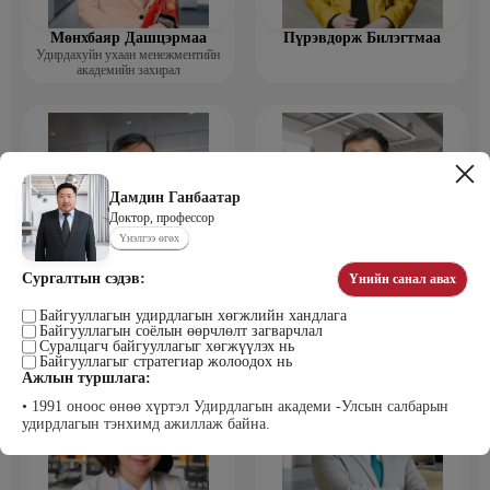
Мөнхбаяр Дашцэрмаа
Пүрэвдорж Билэгтмаа
Удирдахуйн ухаан менежментийн
академийн захирал
Дамдин Ганбаатар
Доктор, профессор
Үнэлгээ өгөх
Сургалтын сэдэв:
Үнийн санал авах
Мөнгөнрейс Пүрэвдорж
Өлзийсайхан Золбаяр
Программист, График дизайнер,
Эрдэнэт үйлдвэрийн хүний нөөцийн
Байгууллагын удирдлагын хөгжлийн хандлага
Багш
тэргүүлэх мэргэжилтэн
Байгууллагын соёлын өөрчлөлт загварчлал
Суралцагч байгууллагыг хөгжүүлэх нь
Байгууллагыг стратегиар жолоодох нь
Ажлын туршлага:
• 1991 оноос өнөө хүртэл Удирдлагын академи -Улсын салбарын
удирдлагын тэнхимд ажиллаж байна.