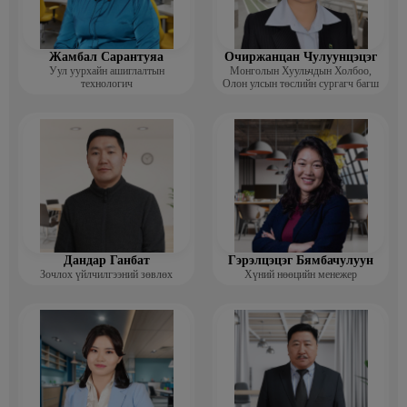
Жамбал Сарантуяа
Очиржанцан Чулуунцэцэг
Уул уурхайн ашиглалтын
Монголын Хуульчдын Холбоо,
технологич
Олон улсын төслийн сургагч багш
Дандар Ганбат
Гэрэлцэцэг Бямбачулуун
Зочлох үйлчилгээний зөвлөх
Хүний нөөцийн менежер