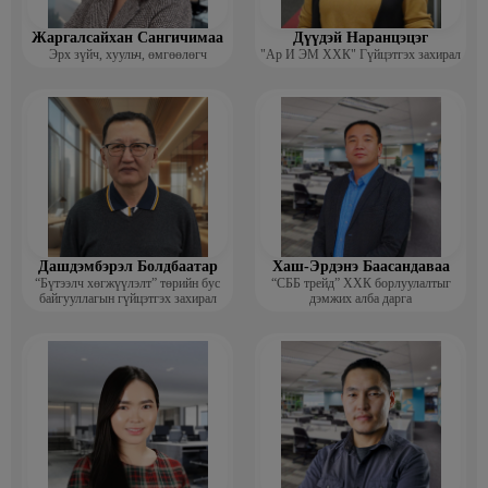
Жаргалсайхан Сангичимаа
Дүүдэй Наранцэцэг
Эрх зүйч, хуульч, өмгөөлөгч
"Ар И ЭМ ХХК" Гүйцэтгэх захирал
Дашдэмбэрэл Болдбаатар
Хаш-Эрдэнэ Баасандаваа
“Бүтээлч хөгжүүлэлт” төрийн бус
“СББ трейд” ХХК борлуулалтыг
байгууллагын гүйцэтгэх захирал
дэмжих алба дарга