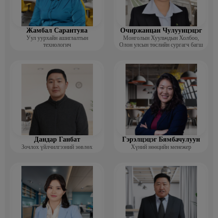
Жамбал Сарантуяа
Очиржанцан Чулуунцэцэг
Уул уурхайн ашиглалтын
Монголын Хуульчдын Холбоо,
технологич
Олон улсын төслийн сургагч багш
Дандар Ганбат
Гэрэлцэцэг Бямбачулуун
Зочлох үйлчилгээний зөвлөх
Хүний нөөцийн менежер