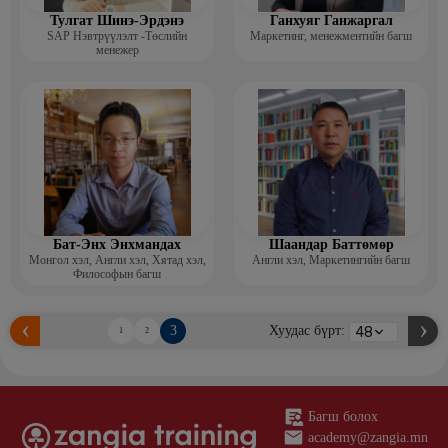
Тулгат Шинэ-Эрдэнэ
Ганхуяг Ганжаргал
SAP Нэвтрүүлэлт -Төслийн
Маркетинг, менежментийн багш
менежер
Бат-Энх Энхмандах
Шаандар Баттөмөр
Монгол хэл, Англи хэл, Хятад хэл,
Англи хэл, Маркетингийн багш
Философын багш
3
Хуудас бүрт:
1
2
Багш болох
academy@zangia.mn