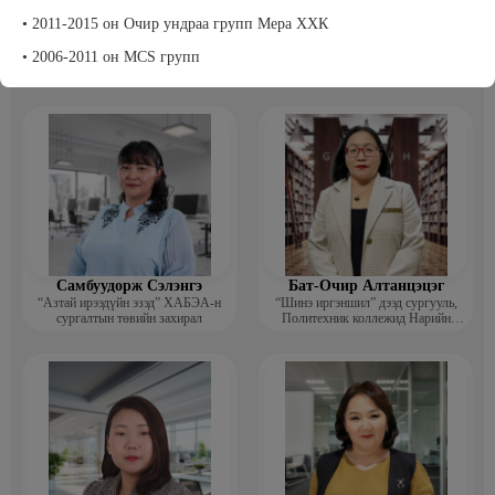
• 2011-2015 он Очир ундраа групп Мера ХХК
Т Пүрэвхатан
Бэрхсайхан Цолмон
Хүнс, Хөдөө Аж Ахуйн Төсөл,
Компьютер график дизайнер
• 2006-2011 он MCS групп
Судалгааны платформ -Үүсгэн
байгуулагч
Самбуудорж Сэлэнгэ
Бат-Очир Алтанцэцэг
“Азтай ирээдүйн эзэд” ХАБЭА-н
“Шинэ иргэншил” дээд сургууль,
сургалтын төвийн захирал
Политехник коллежид Нарийн
бичгийн дарга, албан хэрэг
хөтлөлтийн мэргэжлийн үндсэн
багш