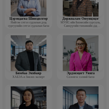
Цэрэндагва Шинэдолгор
Доржпалам Оюунцэцэг
Нийгэм сэтгэл судлалын дээд
МУИС-ийн Бизнесийн сургууль,
сургуулийн сэтгэл судлалын багш
Санхүүгийн тэнхимийн дэд
профессор
Бямбаа Энхбаяр
Эрдэнэцогт Уянга
ХАБЭА-н Зөвлөх эксперт
Солонгос хэлний багш