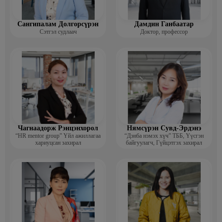
Сангипалам Долгорсүрэн
Дамдин Ганбаатар
Сэтгэл судлаач
Доктор, профессор
Чагнаадорж Рэнцэнхорол
Нямсүрэн Сувд-Эрдэнэ
“HR mentor group” Үйл ажиллагаа
“Дэнба нэмэх хүч” ТББ, Үүсгэн
хариуцсан захирал
байгуулагч, Гүйцэтгэх захирал