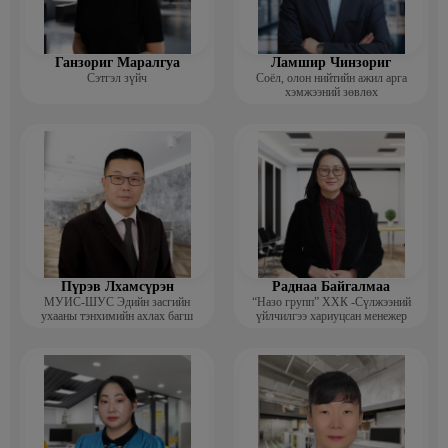
Ганзориг Маралгуа
Ламшир Чинзориг
Сэтгэл зүйч
Соёл, олон нийтийн ажил арга
хэмжээний зөвлөх
Пүрэв Лхамсүрэн
Раднаа Байгалмаа
МУИС-ШУС Эдийн засгийн
“Назо групп” ХХК -Сүлжээний
ухааны тэнхимийн ахлах багш
үйлчилгээ хариуцсан менежер