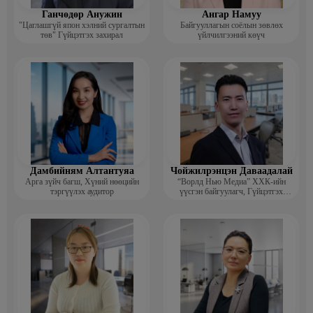
Ганчөдөр Анужин
Ангар Намуу
"Цаглашгүй япон хэлний сургалтын
Байгууллагын соёлын зөвлөх
төв" Гүйцэтгэх захирал
үйлчилгээний көүч
Дамбийням Алтантуяа
Чойжилрэнцэн Даваадалай
Арга зүйч багш, Хүний нөөцийн
“Ворлд Нью Медиа” ХХК-ийн
тэргүүлэх аудитор
үүсгэн байгуулагч, Гүйцэтгэх
захирал