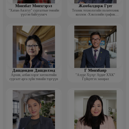
Мөнхбат Мөнхгэрэл
Жамбалдорж Гүег
"Хатан-Аялгуу" сургалтын төвийн
Техник технологийн политехник
үүсгэн байгуулагч
коллеж -Хэвлэлийн график
дизайнерийн багш
Дашдондов Дашдолзод
Г Мөнхбаяр
Архив, албан хэрэг хөтлөлтийн
"Азуре Хүлүг Аудит ХХК"
сургалт арга зүйн төвийн тэргүүн
Гүйцэтгэх захирал