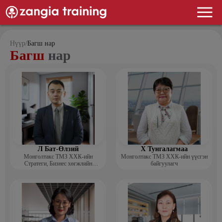
Нүүр
/
Багш нар
Багш
нар
Л Бат-Өлзий
Х Тунгалагмаа
Монголтакс ТМЗ ХХК-ийн
Монголтакс ТМЗ ХХК-ийн үүсгэн
Стратеги, Бизнес хөгжлийн
байгуулагч
хэлтсийн захирал