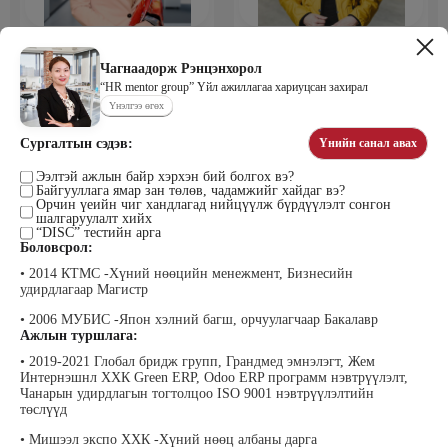
Мөнхбаяр Дашцэрмаа
Пүрэвдорж Билэгтмаа
Удирдахуйн ухаан менежментийн
академийн захирал
Чагнаадорж Рэнцэнхорол
“HR mentor group” Үйл ажиллагаа хариуцсан захирал
Үнэлгээ өгөх
Сургалтын сэдэв:
Үнийн санал авах
Ээлтэй ажлын байр хэрхэн бий болгох вэ?
Байгууллага ямар зан төлөв, чадамжийг хайдаг вэ?
Орчин үеийн чиг хандлагад нийцүүлж бүрдүүлэлт сонгон
шалгаруулалт хийх
“DISC” тестийн арга
Боловсрол:
Мөнгөнрейс Пүрэвдорж
Өлзийсайхан Золбаяр
• 2014 КТМС -Хүний нөөцийн менежмент, Бизнесийн
Программист, График дизайнер,
Эрдэнэт үйлдвэрийн хүний нөөцийн
Багш
тэргүүлэх мэргэжилтэн
удирдлагаар Магистр
• 2006 МУБИС -Япон хэлний багш, орчуулагчаар Бакалавр
Ажлын туршлага:
• 2019-2021 Глобал бридж групп, Грандмед эмнэлэгт, Жем
Интернэшнл ХХК Green ERP, Odoo ERP программ нэвтрүүлэлт,
Чанарын удирдлагын тогтолцоо ISO 9001 нэвтрүүлэлтийн
төслүүд
• Мишээл экспо ХХК -Хүний нөөц албаны дарга