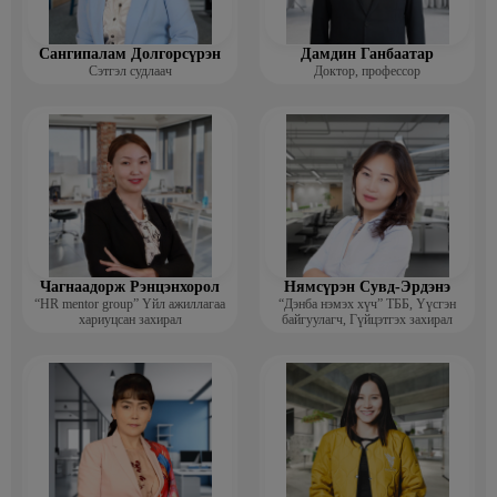
Сангипалам Долгорсүрэн
Дамдин Ганбаатар
Сэтгэл судлаач
Доктор, профессор
Чагнаадорж Рэнцэнхорол
Нямсүрэн Сувд-Эрдэнэ
“HR mentor group” Үйл ажиллагаа
“Дэнба нэмэх хүч” ТББ, Үүсгэн
хариуцсан захирал
байгуулагч, Гүйцэтгэх захирал