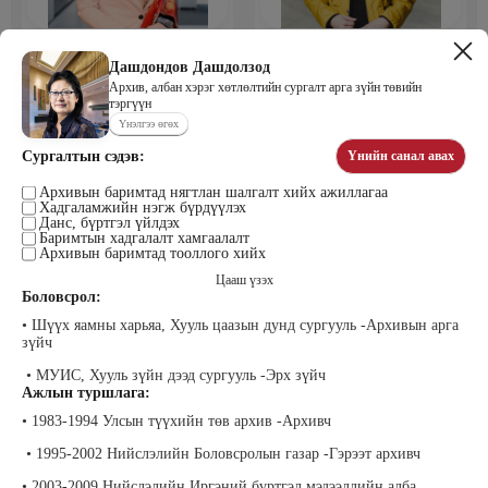
Мөнхбаяр Дашцэрмаа
Пүрэвдорж Билэгтмаа
Удирдахуйн ухаан менежментийн
Дашдондов Дашдолзод
академийн захирал
Архив, албан хэрэг хөтлөлтийн сургалт арга зүйн төвийн
тэргүүн
Үнэлгээ өгөх
Сургалтын сэдэв:
Үнийн санал авах
Архивын баримтад нягтлан шалгалт хийх ажиллагаа
Хадгаламжийн нэгж бүрдүүлэх
Данс, бүртгэл үйлдэх
Баримтын хадгалалт хамгаалалт
Архивын баримтад тооллого хийх
Цааш үзэх
Мөнгөнрейс Пүрэвдорж
Өлзийсайхан Золбаяр
Боловсрол:
Программист, График дизайнер,
Эрдэнэт үйлдвэрийн хүний нөөцийн
Багш
тэргүүлэх мэргэжилтэн
• Шүүх яамны харьяа, Хууль цаазын дунд сургууль -Архивын арга
зүйч
• МУИС, Хууль зүйн дээд сургууль -Эрх зүйч
Ажлын туршлага:
• 1983-1994 Улсын түүхийн төв архив -Архивч
• 1995-2002 Нийслэлийн Боловсролын газар -Гэрээт архивч
• 2003-2009 Нийслэлийн Иргэний бүртгэл мэдээллийн алба