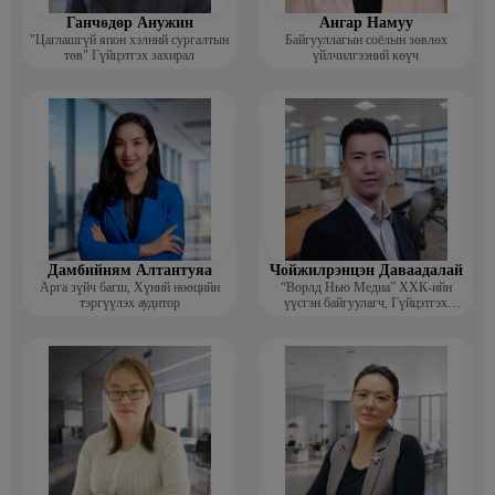
Ганчөдөр Анужин
Ангар Намуу
"Цаглашгүй япон хэлний сургалтын
Байгууллагын соёлын зөвлөх
төв" Гүйцэтгэх захирал
үйлчилгээний көүч
Дамбийням Алтантуяа
Чойжилрэнцэн Даваадалай
Арга зүйч багш, Хүний нөөцийн
“Ворлд Нью Медиа” ХХК-ийн
тэргүүлэх аудитор
үүсгэн байгуулагч, Гүйцэтгэх
захирал