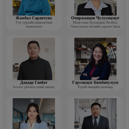
Жамбал Сарантуяа
Очиржанцан Чулуунцэцэг
Уул уурхайн ашиглалтын
Монголын Хуульчдын Холбоо,
технологич
Олон улсын төслийн сургагч багш
Дандар Ганбат
Гэрэлцэцэг Бямбачулуун
Зочлох үйлчилгээний зөвлөх
Хүний нөөцийн менежер