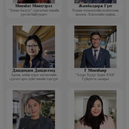
Мөнхбат Мөнхгэрэл
Жамбалдорж Гүег
"Хатан-Аялгуу" сургалтын төвийн
Техник технологийн политехник
үүсгэн байгуулагч
коллеж -Хэвлэлийн график
дизайнерийн багш
Дашдондов Дашдолзод
Г Мөнхбаяр
Архив, албан хэрэг хөтлөлтийн
"Азуре Хүлүг Аудит ХХК"
сургалт арга зүйн төвийн тэргүүн
Гүйцэтгэх захирал