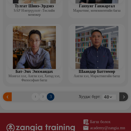
Тулгат Шинэ-Эрдэнэ
Ганхуяг Ганжаргал
SAP Нэвтрүүлэлт -Төслийн
Маркетинг, менежментийн багш
менежер
Бат-Энх Энхмандах
Шаандар Баттөмөр
Монгол хэл, Англи хэл, Хятад хэл,
Англи хэл, Маркетингийн багш
Философын багш
3
Хуудас бүрт:
1
2
Багш болох
academy@zangia.mn