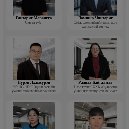
Ганзориг Маралгуа
Ламшир Чинзориг
Сэтгэл зүйч
Соёл, олон нийтийн ажил арга
хэмжээний зөвлөх
Пүрэв Лхамсүрэн
Раднаа Байгалмаа
МУИС-ШУС Эдийн засгийн
“Назо групп” ХХК -Сүлжээний
ухааны тэнхимийн ахлах багш
үйлчилгээ хариуцсан менежер