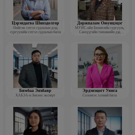
Цэрэндагва Шинэдолгор
Доржпалам Оюунцэцэг
Нийгэм сэтгэл судлалын дээд
МУИС-ийн Бизнесийн сургууль,
сургуулийн сэтгэл судлалын багш
Санхүүгийн тэнхимийн дэд
профессор
Бямбаа Энхбаяр
Эрдэнэцогт Уянга
ХАБЭА-н Зөвлөх эксперт
Солонгос хэлний багш