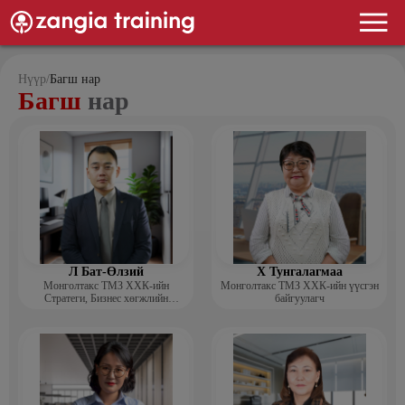
Нүүр
/
Багш нар
Багш
нар
Л Бат-Өлзий
Х Тунгалагмаа
Монголтакс ТМЗ ХХК-ийн
Монголтакс ТМЗ ХХК-ийн үүсгэн
Стратеги, Бизнес хөгжлийн
байгуулагч
хэлтсийн захирал