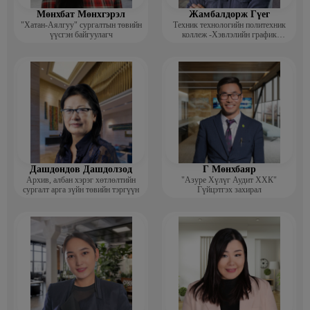
Мөнхбат Мөнхгэрэл
Жамбалдорж Гүег
"Хатан-Аялгуу" сургалтын төвийн
Техник технологийн политехник
үүсгэн байгуулагч
коллеж -Хэвлэлийн график
дизайнерийн багш
Дашдондов Дашдолзод
Г Мөнхбаяр
Архив, албан хэрэг хөтлөлтийн
"Азуре Хүлүг Аудит ХХК"
сургалт арга зүйн төвийн тэргүүн
Гүйцэтгэх захирал