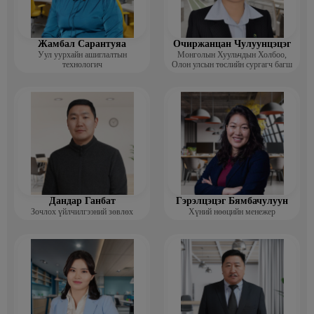
Жамбал Сарантуяа
Очиржанцан Чулуунцэцэг
Уул уурхайн ашиглалтын
Монголын Хуульчдын Холбоо,
технологич
Олон улсын төслийн сургагч багш
Дандар Ганбат
Гэрэлцэцэг Бямбачулуун
Зочлох үйлчилгээний зөвлөх
Хүний нөөцийн менежер