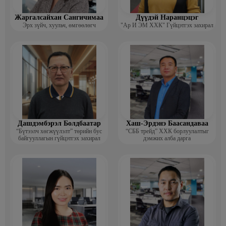
Жаргалсайхан Сангичимаа
Дүүдэй Наранцэцэг
Эрх зүйч, хуульч, өмгөөлөгч
"Ар И ЭМ ХХК" Гүйцэтгэх захирал
Дашдэмбэрэл Болдбаатар
Хаш-Эрдэнэ Баасандаваа
“Бүтээлч хөгжүүлэлт” төрийн бус
“СББ трейд” ХХК борлуулалтыг
байгууллагын гүйцэтгэх захирал
дэмжих алба дарга