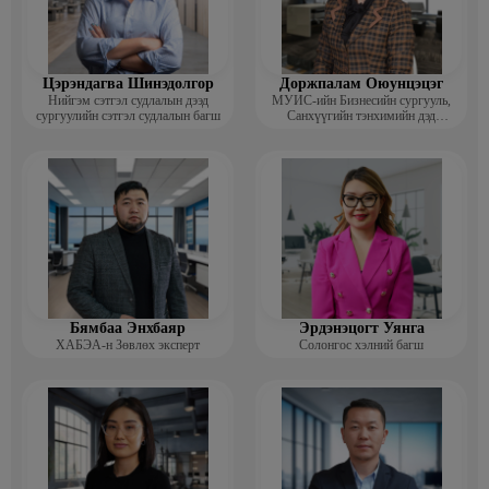
Цэрэндагва Шинэдолгор
Доржпалам Оюунцэцэг
Нийгэм сэтгэл судлалын дээд
МУИС-ийн Бизнесийн сургууль,
сургуулийн сэтгэл судлалын багш
Санхүүгийн тэнхимийн дэд
профессор
Бямбаа Энхбаяр
Эрдэнэцогт Уянга
ХАБЭА-н Зөвлөх эксперт
Солонгос хэлний багш