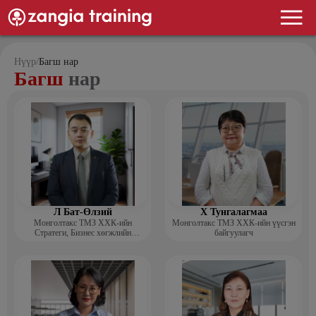
Нүүр
/
Багш нар
Багш
нар
Л Бат-Өлзий
Х Тунгалагмаа
Монголтакс ТМЗ ХХК-ийн
Монголтакс ТМЗ ХХК-ийн үүсгэн
Стратеги, Бизнес хөгжлийн
байгуулагч
хэлтсийн захирал