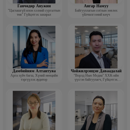
Ганчөдөр Анужин
Ангар Намуу
"Цаглашгүй япон хэлний сургалтын
Байгууллагын соёлын зөвлөх
төв" Гүйцэтгэх захирал
үйлчилгээний көүч
Дамбийням Алтантуяа
Чойжилрэнцэн Даваадалай
Арга зүйч багш, Хүний нөөцийн
“Ворлд Нью Медиа” ХХК-ийн
тэргүүлэх аудитор
үүсгэн байгуулагч, Гүйцэтгэх
захирал