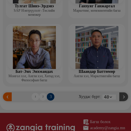
Тулгат Шинэ-Эрдэнэ
Ганхуяг Ганжаргал
SAP Нэвтрүүлэлт -Төслийн
Маркетинг, менежментийн багш
менежер
Бат-Энх Энхмандах
Шаандар Баттөмөр
Монгол хэл, Англи хэл, Хятад хэл,
Англи хэл, Маркетингийн багш
Философын багш
3
Хуудас бүрт:
1
2
Багш болох
academy@zangia.mn