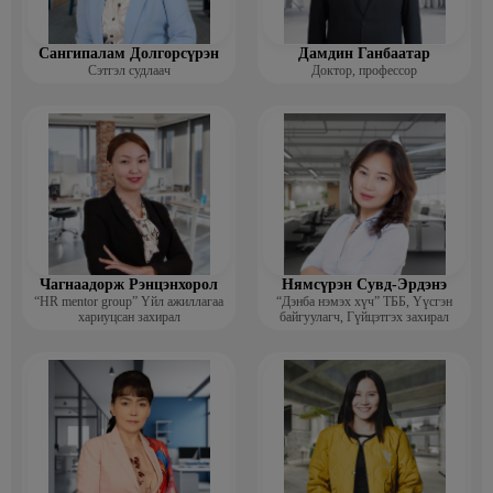
Сангипалам Долгорсүрэн
Дамдин Ганбаатар
Сэтгэл судлаач
Доктор, профессор
Чагнаадорж Рэнцэнхорол
Нямсүрэн Сувд-Эрдэнэ
“HR mentor group” Үйл ажиллагаа
“Дэнба нэмэх хүч” ТББ, Үүсгэн
хариуцсан захирал
байгуулагч, Гүйцэтгэх захирал