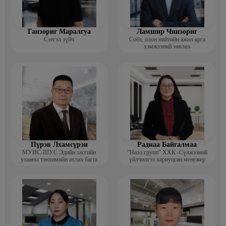
Ганзориг Маралгуа
Ламшир Чинзориг
Сэтгэл зүйч
Соёл, олон нийтийн ажил арга
хэмжээний зөвлөх
Пүрэв Лхамсүрэн
Раднаа Байгалмаа
МУИС-ШУС Эдийн засгийн
“Назо групп” ХХК -Сүлжээний
ухааны тэнхимийн ахлах багш
үйлчилгээ хариуцсан менежер