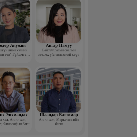
өдөр Анужин
Ангар Намуу
шгүй япон хэлний
Байгууллагын соёлын
ын төв" Гүйцэтгэх
зөвлөх үйлчилгээний көүч
захирал
нх Энхмандах
Шаандар Баттөмөр
 хэл, Англи хэл,
Англи хэл, Маркетингийн
л, Философын багш
багш