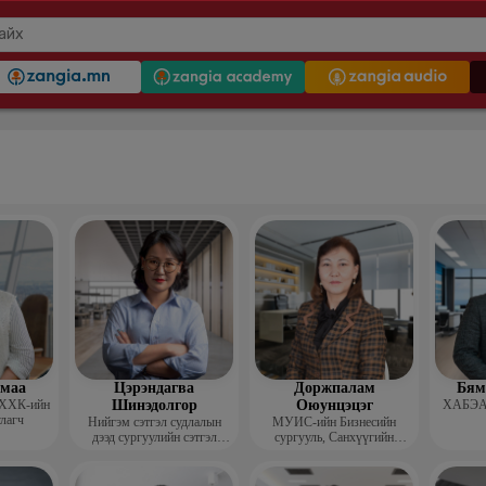
гмаа
Цэрэндагва
Доржпалам
Бям
 ХХК-ийн
Шинэдолгор
Оюунцэцэг
ХАБЭА-
улагч
Нийгэм сэтгэл судлалын
МУИС-ийн Бизнесийн
дээд сургуулийн сэтгэл
сургууль, Санхүүгийн
судлалын багш
тэнхимийн дэд профессор