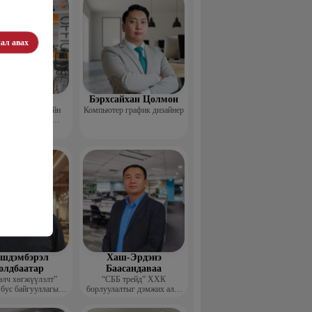
ал авах
Пүрэвхатан
Бэрхсайхан Цолмон
 Хөдөө Аж Ахуйн
Компьютер график дизайнер
өл, Судалгааны
тформ -Үүсгэн
байгуулагч
шдэмбэрэл
Хаш-Эрдэнэ
олдбаатар
Баасандаваа
элч хөгжүүлэлт”
“СББ трейд” ХХК
 бус байгууллагын
борлуулалтыг дэмжих алба
цэтгэх захирал
дарга