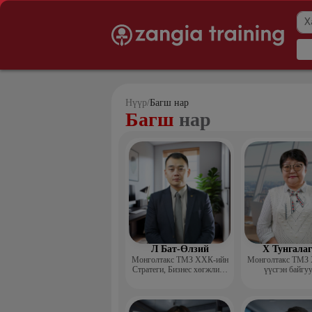
Нүүр
/
Багш нар
Багш
нар
Л Бат-Өлзий
Х Тунгала
Монголтакс ТМЗ ХХК-ийн
Монголтакс ТМЗ
Стратеги, Бизнес хөгжлийн
үүсгэн байгу
хэлтсийн захирал