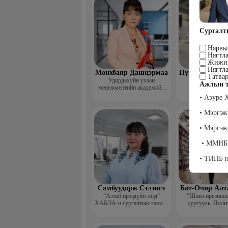
Сургалт
Нярвы
Нягтла
Жижиг
Нягтла
Мөнхбаяр Дашцэрмаа
Пүрэвдорж Би
Татвар
Удирдахуйн ухаан
Ажлын т
менежментийн академийн
захирал
• Азуре 
• Мэргэж
• Мэргэ
• ММНБИ
• ТИНБ н
Самбуудорж Сэлэнгэ
Бат-Очир Алт
“Азтай ирээдүйн эзэд”
“Шинэ иргэншил
ХАБЭА-н сургалтын төвийн
сургууль, Поли
захирал
коллежид Нарийн
дарга, албан 
хөтлөлтийн мэр