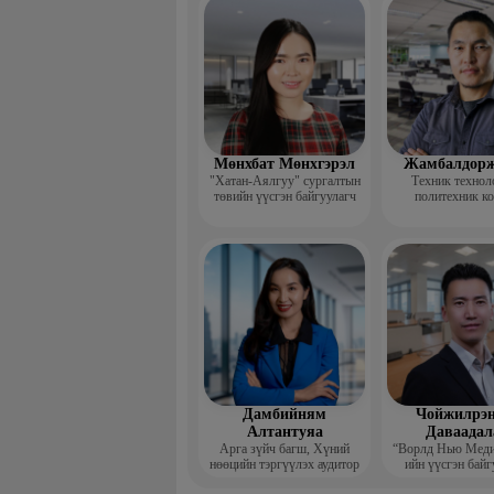
үндсэн ба
Мөнхбат Мөнхгэрэл
Жамбалдорж
"Хатан-Аялгуу" сургалтын
Техник технол
төвийн үүсгэн байгуулагч
политехник к
-Хэвлэлийн г
дизайнерийн 
Дамбийням
Чойжилрэн
Алтантуяа
Даваадал
Арга зүйч багш, Хүний
“Ворлд Нью Мед
нөөцийн тэргүүлэх аудитор
ийн үүсгэн байг
Гүйцэтгэх за