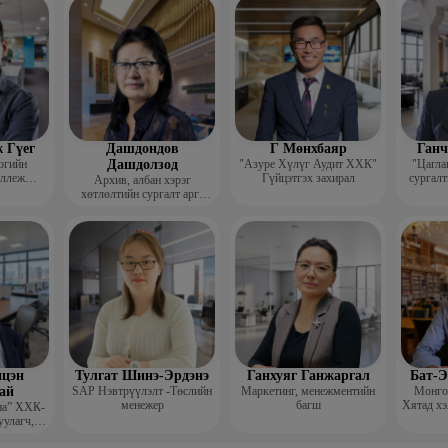
гш
 Гүег
Дашдондов
Г Мөнхбаяр
Ганч
огийн
Дашдолзод
"Азуре Хүлүг Аудит ХХК"
"Цагла
оллеж
Гүйцэтгэх захирал
сургалт
Архив, албан хэрэг
рафик
хөтлөлтийн сургалт арга
багш
зүйн төвийн тэргүүн
цэн
Тулгат Шинэ-Эрдэнэ
Ганхуяг Ганжаргал
Бат-Э
ай
SAP Нэвтрүүлэлт -Төслийн
Маркетинг, менежментийн
Монгол
менежер
багш
Хятад хэ
иа” ХХК-
уулагч,
хирал