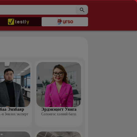
баа Энхбаяр
Эрдэнэцогт Уянга
н Зөвлөх эксперт
Солонгос хэлний багш