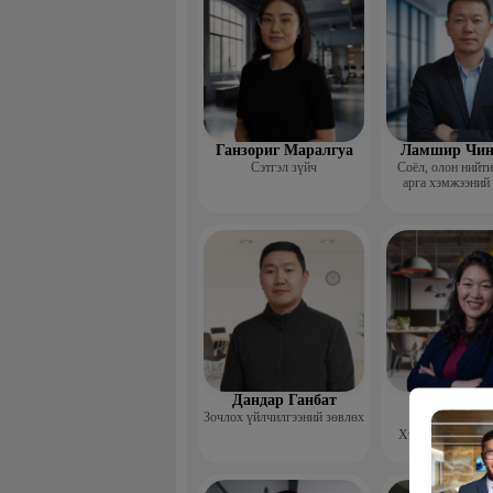
Ганзориг Маралгуа
Ламшир Чин
Сэтгэл зүйч
Соёл, олон нийт
арга хэмжээний
Дандар Ганбат
Гэрэлцэц
Зочлох үйлчилгээний зөвлөх
Бямбачул
Хүний нөөцийн 