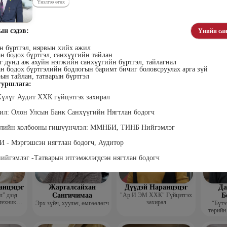
Үнэлгээ өгөх
ын сэдэв:
Үнийн сан
н бүртгэл, нярвын хийх ажил
н бодох бүртгэл, санхүүгийн тайлан
 дунд аж ахуйн нэгжийн санхүүгийн бүртгэл, тайлагнал
н бодох бүртгэлийн бодлогын баримт бичиг боловсруулах арга зүй
лэгтмаа
Мөнгөнрейс
Өлзийсайхан Золбаяр
Т 
ын тайлан, татварын бүртгэл
Пүрэвдорж
Эрдэнэт үйлдвэрийн хүний
Хүнс,
уршлага:
нөөцийн тэргүүлэх
Төс
Программист, График
мэргэжилтэн
пла
дизайнер, Багш
Хүлүг Аудит ХХК гүйцэтгэх захирал
ил: Олон Улсын Банк Санхүүгийн Нягтлан бодогч
жлийн холбооны гишүүнчлэл: ММНБИ, ТИНБ Нийгэмлэг
 - Мэргэшсэн нягтлан бодогч, Аудитор
ийгэмлэг -Татварын итгэмжлэгдсэн нягтлан бодогч
анцэцэг
Жаргалсайхан
Дүүдэй Наранцэцэг
Да
” дээд
Сангичимаа
"Ар И ЭМ ХХК" Гүйцэтгэх
Б
техник
захирал
Эрх зүйч, хуульч, өмгөөлөгч
“Бүтэ
 бичгийн
төрийн
хэрэг
гүй
гэжлийн