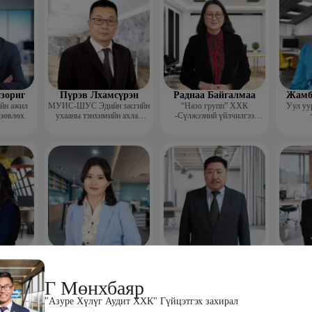
зориг
Пүрэв Лхамсүрэн
Раднаа Байгалмаа
Жамб
ийн ажил
МУИС-ШУС Эдийн засгийн
“Назо групп” ХХК
Уул уу
 зөвлөх
ухааны тэнхимийн ахлах
-Сүлжээний үйлчилгээ
багш
хариуцсан менежер
эг
Сангипалам
Дамдин Ганбаатар
Ч
уун
Долгорсүрэн
Доктор, профессор
Р
менежер
Сэтгэл судлаач
“HR m
Г Мөнхбаяр
ажил
"Азуре Хүлүг Аудит ХХК" Гүйцэтгэх захирал