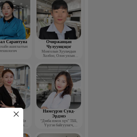
ал Сарантуяа
Очиржанцан
рхайн ашиглалтын
Чулуунцэцэг
технологич
Монголын Хуульчдын
Холбоо, Олон улсын
төслийн сургагч багш
агнаадорж
Нямсүрэн Сувд-
энцэнхорол
Эрдэнэ
entor group” Үйл
“Дэнба нэмэх хүч” ТББ,
лагаа хариуцсан
Үүсгэн байгуулагч,
захирал
Гүйцэтгэх захирал