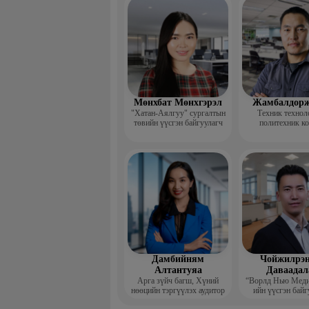
үндсэн ба
Мөнхбат Мөнхгэрэл
Жамбалдорж
"Хатан-Аялгуу" сургалтын
Техник технол
төвийн үүсгэн байгуулагч
политехник к
-Хэвлэлийн г
дизайнерийн 
Дамбийням
Чойжилрэн
Алтантуяа
Даваадал
Арга зүйч багш, Хүний
“Ворлд Нью Мед
нөөцийн тэргүүлэх аудитор
ийн үүсгэн байг
Гүйцэтгэх за