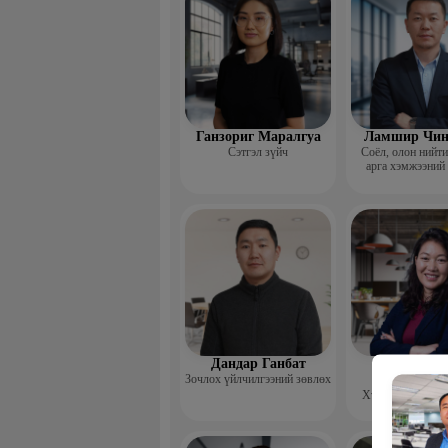
Ганзориг Маралгуа
Ламшир Чин
Сэтгэл зүйч
Соёл, олон нийт
арга хэмжээний
Дандар Ганбат
Гэрэлцэц
Зочлох үйлчилгээний зөвлөх
Бямбачул
Хүний нөөцийн 