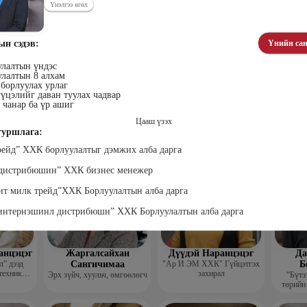
Үнэлгээ өгөх
ын сэдэв:
Үнийн сан
улалтын үндэс
улалтын 8 алхам
борлуулах урлаг
үцэлийг даван туулах чадвар
лэгтмаа
Мөнгөнрейс
Өлзийсайхан Золбаяр
Т 
чанар ба үр ашиг
Пүрэвдорж
Эрдэнэт үйлдвэрийн хүний
Хүнс,
нөөцийн тэргүүлэх
Төс
Программист, График
Цааш үзэх
мэргэжилтэн
пла
дизайнер, Багш
уршлага:
рейд” ХХК борлуулалтыг дэмжих алба дарга
л дистрибюшин” ХХК бизнес менежер
ит милк трейд”ХХК Борлуулалтын алба дарга
 интернэшинл дистрибюшн” ХХК Борлуулалтын алба дарга
анцэцэг
Жаргалсайхан
Дүүдэй Наранцэцэг
Да
” дээд
Сангичимаа
"Ар И ЭМ ХХК" Гүйцэтгэх
Б
техник
захирал
Эрх зүйч, хуульч, өмгөөлөгч
“Бүтэ
 бичгийн
төрийн
хэрэг
гүй
гэжлийн