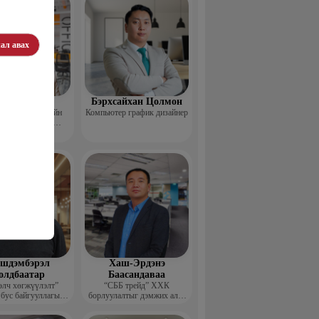
ал авах
Пүрэвхатан
Бэрхсайхан Цолмон
 Хөдөө Аж Ахуйн
Компьютер график дизайнер
өл, Судалгааны
тформ -Үүсгэн
байгуулагч
шдэмбэрэл
Хаш-Эрдэнэ
олдбаатар
Баасандаваа
элч хөгжүүлэлт”
“СББ трейд” ХХК
 бус байгууллагын
борлуулалтыг дэмжих алба
цэтгэх захирал
дарга