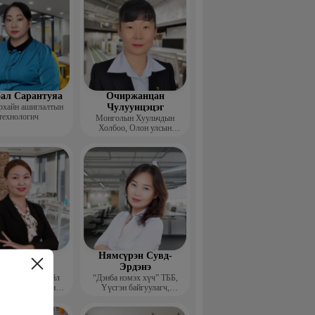
ал Сарантуяа
Очиржанцан
рхайн ашиглалтын
Чулуунцэцэг
технологич
Монголын Хуульчдын
Холбоо, Олон улсын
төслийн сургагч багш
агнаадорж
Нямсүрэн Сувд-
энцэнхорол
Эрдэнэ
entor group” Үйл
“Дэнба нэмэх хүч” ТББ,
лагаа хариуцсан
Үүсгэн байгуулагч,
захирал
Гүйцэтгэх захирал