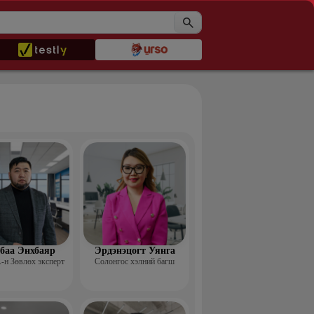
баа Энхбаяр
Эрдэнэцогт Уянга
н Зөвлөх эксперт
Солонгос хэлний багш