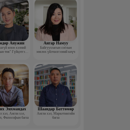
өдөр Анужин
Ангар Намуу
шгүй япон хэлний
Байгууллагын соёлын
ын төв" Гүйцэтгэх
зөвлөх үйлчилгээний көүч
захирал
нх Энхмандах
Шаандар Баттөмөр
 хэл, Англи хэл,
Англи хэл, Маркетингийн
л, Философын багш
багш