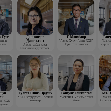
гш
 Гүег
Дашдондов
Г Мөнхбаяр
Ганч
огийн
Дашдолзод
"Азуре Хүлүг Аудит ХХК"
"Цагла
оллеж
Гүйцэтгэх захирал
сургалт
Архив, албан хэрэг
рафик
хөтлөлтийн сургалт арга
багш
зүйн төвийн тэргүүн
цэн
Тулгат Шинэ-Эрдэнэ
Ганхуяг Ганжаргал
Бат-Э
ай
SAP Нэвтрүүлэлт -Төслийн
Маркетинг, менежментийн
Монгол
менежер
багш
Хятад хэ
иа” ХХК-
уулагч,
хирал