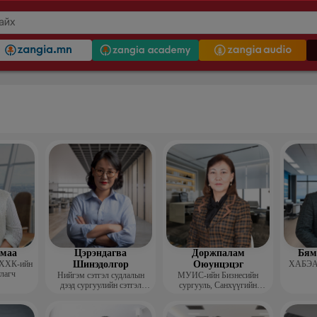
гмаа
Цэрэндагва
Доржпалам
Бям
 ХХК-ийн
Шинэдолгор
Оюунцэцэг
ХАБЭА-
улагч
Нийгэм сэтгэл судлалын
МУИС-ийн Бизнесийн
дээд сургуулийн сэтгэл
сургууль, Санхүүгийн
судлалын багш
тэнхимийн дэд профессор