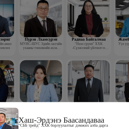
зориг
Пүрэв Лхамсүрэн
Раднаа Байгалмаа
Жамб
ийн ажил
МУИС-ШУС Эдийн засгийн
“Назо групп” ХХК
Уул уу
 зөвлөх
ухааны тэнхимийн ахлах
-Сүлжээний үйлчилгээ
багш
хариуцсан менежер
эг
Сангипалам
Дамдин Ганбаатар
Ч
уун
Долгорсүрэн
Доктор, профессор
Р
менежер
Сэтгэл судлаач
“HR m
Хаш-Эрдэнэ Баасандаваа
ажил
“СББ трейд” ХХК борлуулалтыг дэмжих алба дарга