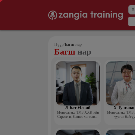
Нүүр
/
Багш нар
Багш
нар
Л Бат-Өлзий
Х Тунгала
Монголтакс ТМЗ ХХК-ийн
Монголтакс ТМЗ
Стратеги, Бизнес хөгжлийн
үүсгэн байгу
хэлтсийн захирал