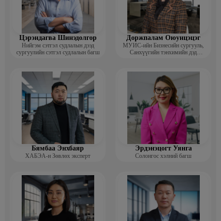
Цэрэндагва Шинэдолгор
Доржпалам Оюунцэцэг
Нийгэм сэтгэл судлалын дээд
МУИС-ийн Бизнесийн сургууль,
сургуулийн сэтгэл судлалын багш
Санхүүгийн тэнхимийн дэд
профессор
Бямбаа Энхбаяр
Эрдэнэцогт Уянга
ХАБЭА-н Зөвлөх эксперт
Солонгос хэлний багш