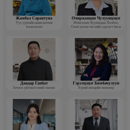
Жамбал Сарантуяа
Очиржанцан Чулуунцэцэг
Уул уурхайн ашиглалтын
Монголын Хуульчдын Холбоо,
технологич
Олон улсын төслийн сургагч багш
Дандар Ганбат
Гэрэлцэцэг Бямбачулуун
Зочлох үйлчилгээний зөвлөх
Хүний нөөцийн менежер