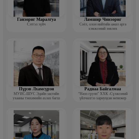
Ганзориг Маралгуа
Ламшир Чинзориг
Сэтгэл зүйч
Соёл, олон нийтийн ажил арга
хэмжээний зөвлөх
Пүрэв Лхамсүрэн
Раднаа Байгалмаа
МУИС-ШУС Эдийн засгийн
“Назо групп” ХХК -Сүлжээний
ухааны тэнхимийн ахлах багш
үйлчилгээ хариуцсан менежер