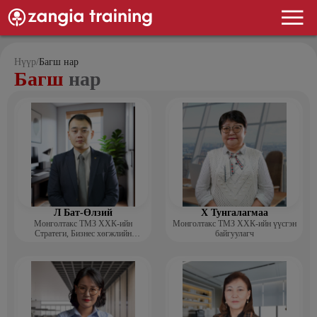
Нүүр
/
Багш нар
Багш
нар
Л Бат-Өлзий
Х Тунгалагмаа
Монголтакс ТМЗ ХХК-ийн
Монголтакс ТМЗ ХХК-ийн үүсгэн
Стратеги, Бизнес хөгжлийн
байгуулагч
хэлтсийн захирал