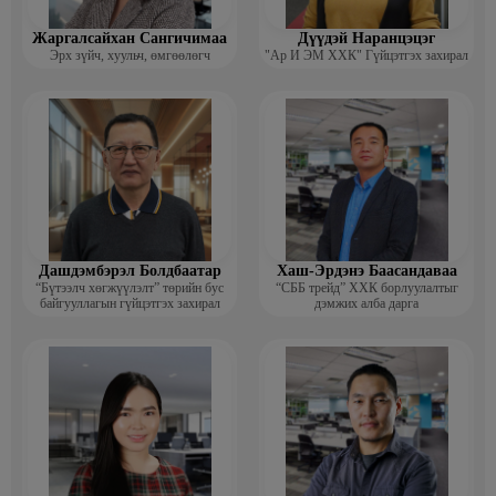
Жаргалсайхан Сангичимаа
Дүүдэй Наранцэцэг
Эрх зүйч, хуульч, өмгөөлөгч
"Ар И ЭМ ХХК" Гүйцэтгэх захирал
Дашдэмбэрэл Болдбаатар
Хаш-Эрдэнэ Баасандаваа
“Бүтээлч хөгжүүлэлт” төрийн бус
“СББ трейд” ХХК борлуулалтыг
байгууллагын гүйцэтгэх захирал
дэмжих алба дарга