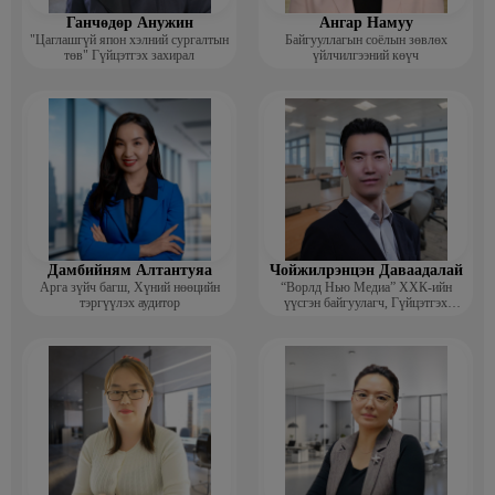
Ганчөдөр Анужин
Ангар Намуу
"Цаглашгүй япон хэлний сургалтын
Байгууллагын соёлын зөвлөх
төв" Гүйцэтгэх захирал
үйлчилгээний көүч
Дамбийням Алтантуяа
Чойжилрэнцэн Даваадалай
Арга зүйч багш, Хүний нөөцийн
“Ворлд Нью Медиа” ХХК-ийн
тэргүүлэх аудитор
үүсгэн байгуулагч, Гүйцэтгэх
захирал