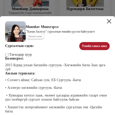
Мөнхбаяр Дашцэрмаа
Пүрэвдорж Билэгтмаа
Удирдахуйн ухаан менежментийн
академийн захирал
Мөнхбат Мөнхгэрэл
"Хатан-Аялгуу" сургалтын төвийн үүсгэн байгуулагч
Үнэлгээ өгөх
Сургалтын сэдэв:
Үнийн санал авах
Төгөлдөр хуур
Боловсрол:
2015 Буряд улсын багшийн сургууль -Хөгжмийн багш-Заах арга
Мөнгөнрейс Пүрэвдорж
Өлзийсайхан Золбаяр
зүй
Программист, График дизайнер,
Эрдэнэт үйлдвэрийн хүний нөөцийн
Ажлын туршлага:
Багш
тэргүүлэх мэргэжилтэн
• Сэлэнгэ аймаг, Сайхан сум, ЕБ Сургууль -Багш
• Аллегро хөгжмийн сургууль -Багш
• Хувиараа хичээл зааж, чөлөөт цагаараа асрамжийн газарт очин
үнэ төлбөргүй сургалт зохион байгуулж байсан
• Хишигтэн энтертайнмент хөгжмийн сургалтын төв -Цагийн
багш