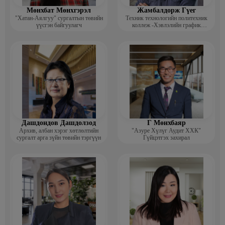
Мөнхбат Мөнхгэрэл
Жамбалдорж Гүег
"Хатан-Аялгуу" сургалтын төвийн
Техник технологийн политехник
үүсгэн байгуулагч
коллеж -Хэвлэлийн график
дизайнерийн багш
Дашдондов Дашдолзод
Г Мөнхбаяр
Архив, албан хэрэг хөтлөлтийн
"Азуре Хүлүг Аудит ХХК"
сургалт арга зүйн төвийн тэргүүн
Гүйцэтгэх захирал