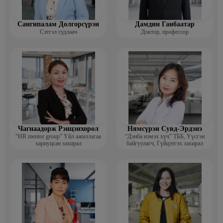
Сангипалам Долгорсүрэн
Дамдин Ганбаатар
Сэтгэл судлаач
Доктор, профессор
Чагнаадорж Рэнцэнхорол
Нямсүрэн Сувд-Эрдэнэ
“HR mentor group” Үйл ажиллагаа
“Дэнба нэмэх хүч” ТББ, Үүсгэн
хариуцсан захирал
байгуулагч, Гүйцэтгэх захирал