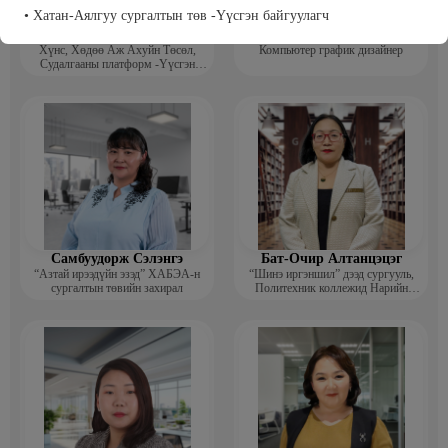
• Хатан-Аялгуу сургалтын төв -Үүсгэн байгуулагч
Т Пүрэвхатан
Бэрхсайхан Цолмон
Хүнс, Хөдөө Аж Ахуйн Төсөл,
Компьютер график дизайнер
Судалгааны платформ -Үүсгэн
байгуулагч
Самбуудорж Сэлэнгэ
Бат-Очир Алтанцэцэг
“Азтай ирээдүйн эзэд” ХАБЭА-н
“Шинэ иргэншил” дээд сургууль,
сургалтын төвийн захирал
Политехник коллежид Нарийн
бичгийн дарга, албан хэрэг
хөтлөлтийн мэргэжлийн үндсэн
багш