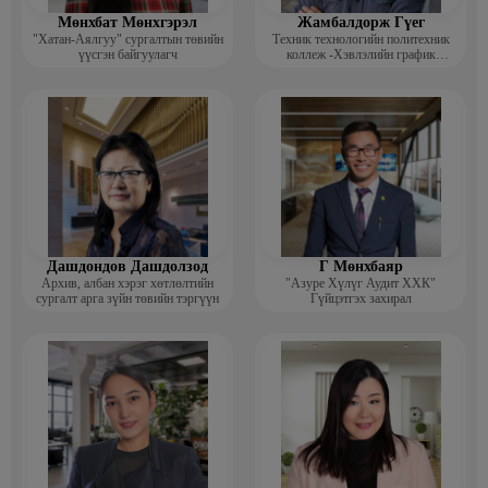
Мөнхбат Мөнхгэрэл
Жамбалдорж Гүег
"Хатан-Аялгуу" сургалтын төвийн
Техник технологийн политехник
үүсгэн байгуулагч
коллеж -Хэвлэлийн график
дизайнерийн багш
Дашдондов Дашдолзод
Г Мөнхбаяр
Архив, албан хэрэг хөтлөлтийн
"Азуре Хүлүг Аудит ХХК"
сургалт арга зүйн төвийн тэргүүн
Гүйцэтгэх захирал