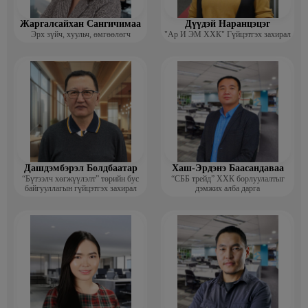
Жаргалсайхан Сангичимаа
Дүүдэй Наранцэцэг
Эрх зүйч, хуульч, өмгөөлөгч
"Ар И ЭМ ХХК" Гүйцэтгэх захирал
Дашдэмбэрэл Болдбаатар
Хаш-Эрдэнэ Баасандаваа
“Бүтээлч хөгжүүлэлт” төрийн бус
“СББ трейд” ХХК борлуулалтыг
байгууллагын гүйцэтгэх захирал
дэмжих алба дарга