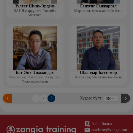
Тулгат Шинэ-Эрдэнэ
Ганхуяг Ганжаргал
SAP Нэвтрүүлэлт -Төслийн
Маркетинг, менежментийн багш
менежер
Бат-Энх Энхмандах
Шаандар Баттөмөр
Монгол хэл, Англи хэл, Хятад хэл,
Англи хэл, Маркетингийн багш
Философын багш
3
Хуудас бүрт:
1
2
Багш болох
academy@zangia.mn