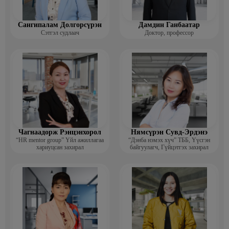
Сангипалам Долгорсүрэн
Дамдин Ганбаатар
Сэтгэл судлаач
Доктор, профессор
Чагнаадорж Рэнцэнхорол
Нямсүрэн Сувд-Эрдэнэ
“HR mentor group” Үйл ажиллагаа
“Дэнба нэмэх хүч” ТББ, Үүсгэн
хариуцсан захирал
байгуулагч, Гүйцэтгэх захирал