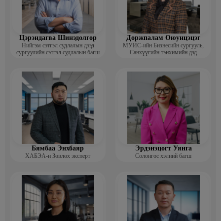
Цэрэндагва Шинэдолгор
Доржпалам Оюунцэцэг
Нийгэм сэтгэл судлалын дээд
МУИС-ийн Бизнесийн сургууль,
сургуулийн сэтгэл судлалын багш
Санхүүгийн тэнхимийн дэд
профессор
Бямбаа Энхбаяр
Эрдэнэцогт Уянга
ХАБЭА-н Зөвлөх эксперт
Солонгос хэлний багш