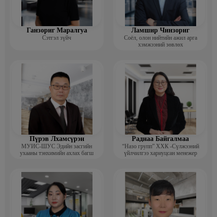
Ганзориг Маралгуа
Ламшир Чинзориг
Сэтгэл зүйч
Соёл, олон нийтийн ажил арга
хэмжээний зөвлөх
Пүрэв Лхамсүрэн
Раднаа Байгалмаа
МУИС-ШУС Эдийн засгийн
“Назо групп” ХХК -Сүлжээний
ухааны тэнхимийн ахлах багш
үйлчилгээ хариуцсан менежер