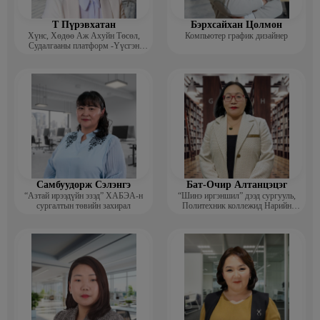
Т Пүрэвхатан
Бэрхсайхан Цолмон
Хүнс, Хөдөө Аж Ахуйн Төсөл,
Компьютер график дизайнер
Судалгааны платформ -Үүсгэн
байгуулагч
Самбуудорж Сэлэнгэ
Бат-Очир Алтанцэцэг
“Азтай ирээдүйн эзэд” ХАБЭА-н
“Шинэ иргэншил” дээд сургууль,
сургалтын төвийн захирал
Политехник коллежид Нарийн
бичгийн дарга, албан хэрэг
хөтлөлтийн мэргэжлийн үндсэн
багш