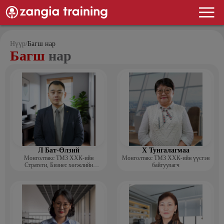
Нүүр
/
Багш нар
Багш
нар
Л Бат-Өлзий
Х Тунгалагмаа
Монголтакс ТМЗ ХХК-ийн
Монголтакс ТМЗ ХХК-ийн үүсгэн
Стратеги, Бизнес хөгжлийн
байгуулагч
хэлтсийн захирал