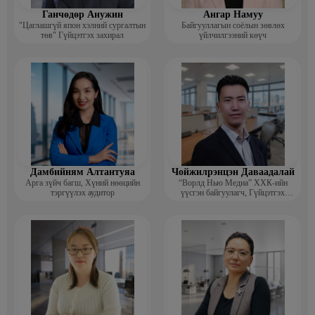
Ганчөдөр Анужин
Ангар Намуу
"Цаглашгүй япон хэлний сургалтын
Байгууллагын соёлын зөвлөх
төв" Гүйцэтгэх захирал
үйлчилгээний көүч
Дамбийням Алтантуяа
Чойжилрэнцэн Даваадалай
Арга зүйч багш, Хүний нөөцийн
“Ворлд Нью Медиа” ХХК-ийн
тэргүүлэх аудитор
үүсгэн байгуулагч, Гүйцэтгэх
захирал