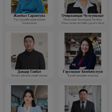
Жамбал Сарантуяа
Очиржанцан Чулуунцэцэг
Уул уурхайн ашиглалтын
Монголын Хуульчдын Холбоо,
технологич
Олон улсын төслийн сургагч багш
Дандар Ганбат
Гэрэлцэцэг Бямбачулуун
Зочлох үйлчилгээний зөвлөх
Хүний нөөцийн менежер